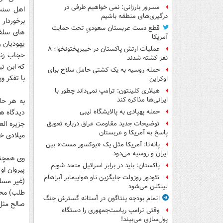
مسرور بارزانی: نمی خواهیم طرفی در
اهل سنت 
درگیری‌های منطقه باشیم
برخوردار
قطع دست عربستان سعودیِ تحت حمایت
های سلفی
آمریکا
یهودیان 
عملیات ارتش پاکستان در خیبرپختونخوا؛ ۸
حجاب زنا
نفر کشته شدند
که ابن تی
حمله روسیه به یک کشتی حامل سلاح برای
با تفکر و
اوکراین
هیلاری کلینتون: ترامپ نمی‌داند چطور با
ایرانی‌ها مذاکره کند
به هر حا
دیدگاه ه
حمله پهپادی به پالایشگاه لیبی
توضیحات جدید مقاومت عراق درباره تعویق
پاسخ به آمریکا و عربستان
میلادی خو
پانه‌تا: آمریکا مثل یک «بوکسور مست» بین
ایران و روسیه می‌دود
وی همچنین
پاکستان: باید در برابر اسرائیل متحد شویم
پیروان او
تئودور روزولت جایگزین ناو هواپیمابر آبراهام
(غیر مسلم
لینکلن می‌شود
طلب) محم
اتمام بودجه پنتاگون در آستانه گسترش جنگ
صالح مثل 
وقتی ترامپ ریاست‌جمهوری را دستگاه
پول‌سازی می‌بیند!