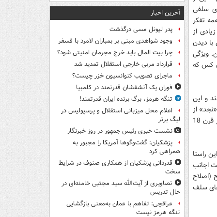
ای سلفی
آخرین اخبار
مه تفکر
پدر لیونل مسی درگذشت
یادی از
وجود شواهدی مبنی بر بمباران لامرد با فسفر
با دیدن
چرا بیت المال باید خرج مجرمان امنیتی شود؟
. ویژگی
آن کس که
قرارداد مربی خارجی استقلال تمدید شد
ماجرای تصویب کنوانسیون خزر چیست؟
فوران یک آتشفشان قدرتمند در کلمبیا
د و این
تنگه هرمز، برگ برنده ایران قدرتمند!
نجد» از
اعلام محل میزبانی استقلال و پرسپولیس در
لیگ برتر
جزیره العرب (عربستان سعودی فعلی) شروع به تبلیغ مجدد ایده های ابن تیمیه کرد و در قرن 18
نشست خبری رئیس جمهور در روز خبرنگار
پزشکیان: گفت‌وگوها آمریکا را مجبور به
همراهی کرد
ین راستا
قدردانی پزشکیان از همکاری صنوف در شرایط
ست اجانب
سخت
ح (اصلاح
تصاویری از آیت‌الله سید مجتبی خامنه‌ای در
های سلف
حال تدریس
عراقچی: تفاهم با عمان به‌معنی بازگشایی
تنگه هرمز نیست