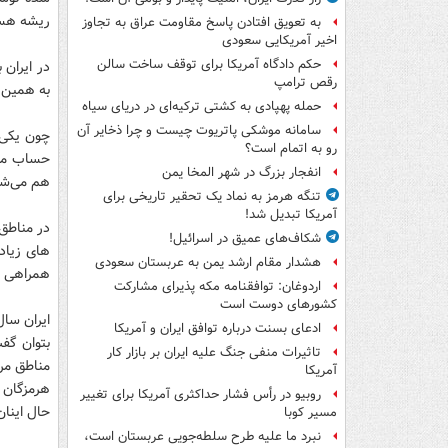
ریشه هست 
به تعویق افتادن پاسخ مقاومت عراق به تجاوز
اخیر آمریکایی سعودی
حکم دادگاه آمریکا برای توقف ساخت سالن
در ایران
رقص ترامپ
به همین د
حمله پهپادی به کشتی ترکیه‌ای در دریای سیاه
سامانه موشکی پاتریوت چیست و چرا ذخایر آن
چون یکی 
رو به اتمام است؟
حساب می‌
انفجار بزرگ در شهر المخا یمن
هم می‌شو
تنگه هرمز به نماد یک تحقیر تاریخی برای
آمریکا تبدیل شد!
در مناطق
شکاف‌های عمیق در اسرائیل!
های زیاد
هشدار مقام ارشد یمن به عربستان سعودی
همراهی با
اردوغان: توافقنامه مکه پذیرای مشارکت
کشورهای دوست است
ایران سا
ادعای بسنت درباره توافق ایران و آمریکا
بتوان گف
تاثیرات منفی جنگ علیه ایران بر بازار کار
مناطق مر
آمریکا
هرمزگان 
روبیو در رأس فشار حداکثری آمریکا برای تغییر
حال اینان
مسیر کوبا
نبرد ما علیه طرح سلطه‌جویی عربستان است،