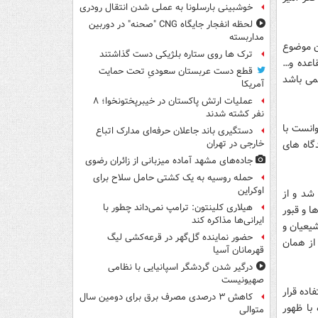
خوشبینی بارسلونا به عملی شدن انتقال رودری
لحظه انفجار جایگاه CNG "صحنه" در دوربین
مداربسته
ون موضوع
ترک ها روی ستاره بلژیکی دست گذاشتند
اعده و…
قطع دست عربستان سعودیِ تحت حمایت
می باشد
آمریکا
عملیات ارتش پاکستان در خیبرپختونخوا؛ ۸
نفر کشته شدند
وانست با
دستگیری باند جاعلان حرفه‌ای مدارک اتباع
گاه های
خارجی در تهران
جاده‌های مشهد آماده میزبانی از زائران رضوی
حمله روسیه به یک کشتی حامل سلاح برای
اوکراین
شد و از
هیلاری کلینتون: ترامپ نمی‌داند چطور با
ا و قبور
ایرانی‌ها مذاکره کند
شیعیان و
حضور نماینده گل‌گهر در قرعه‌کشی لیگ
از همان
قهرمانان آسیا
درگیر شدن گردشگر اسپانیایی با نظامی
صهیونیست
اده قرار
کاهش ۳ درصدی مصرف برق برای دومین سال
با ظهور
متوالی