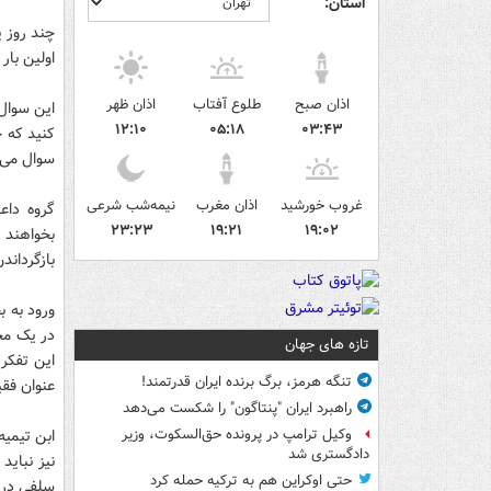
استان:
چند روز 
اولین بار
اذان صبح
طلوع آفتاب
اذان ظهر
این سوال 
۱۲:۱۰
۰۵:۱۸
۰۳:۴۳
کنید که 
سوال می‌
غروب خورشید
اذان مغرب
نیمه‌شب شرعی
گروه داع
۲۳:۲۳
۱۹:۲۱
۱۹:۰۲
بخواهند 
بازگرداند
ورود به ب
در یک مجم
تازه های جهان
این تفکر
تنگه هرمز، برگ برنده ایران قدرتمند!
عنوان فقی
راهبرد ایران "پنتاگون" را شکست می‌دهد
ابن تیمیه
وکیل ترامپ در پرونده حق‌السکوت، وزیر
دادگستری شد
نیز نباید
حتی اوکراین هم به ترکیه حمله کرد
سلفی در 