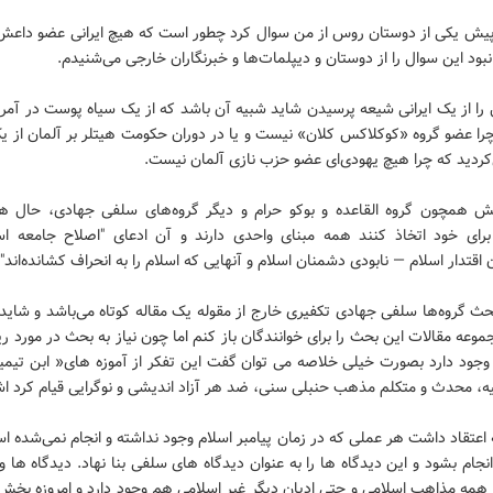
پیش یکی از دوستان روس از من سوال کرد چطور است که هیچ ایرانی عضو داع
 نبود این سوال را از دوستان و دیپلمات‌ها و خبرنگاران خارجی می‌شنیدم.
را از یک ایرانی شیعه پرسیدن شاید شبیه آن باشد که از یک سیاه پوست در آمر
چرا عضو گروه «کوکلاکس کلان» نیست و یا در دوران حکومت هیتلر بر آلمان از ی
کردید که چرا هیچ یهودی‌ای عضو حزب نازی آلمان نیست.
ش همچون گروه القاعده و بوکو حرام و دیگر گروه‌های سلفی جهادی، حال هر
برای خود اتخاذ کنند همه مبنای واحدی دارند و آن ادعای "اصلاح جامعه ا
ن اقتدار اسلام — نابودی دشمنان اسلام و آنهایی که اسلام را به انحراف کشانده‌اند
حث گروه‌ها سلفی جهادی تکفیری خارج از مقوله یک مقاله کوتاه می‌باشد و شاید
وعه مقالات این بحث را برای خوانندگان باز کنم اما چون نیاز به بحث در مورد 
 وجود دارد بصورت خیلی خلاصه می توان گفت این تفکر از آموزه های« ابن تیمیه
ه، محدث و متکلم مذهب حنبلی سنی، ضد هر آزاد اندیشی و نوگرایی قیام کرد اشا
 اعتقاد داشت هر عملی که در زمان پیامبر اسلام وجود نداشته و انجام نمی‌شده ا
 انجام بشود و این دیدگاه ها را به عنوان دیدگاه های سلفی بنا نهاد. دیدگاه ها و
همه مذاهب اسلامی و حتی ادیان دیگر غیر اسلامی هم وجود دارد و امروزه بخش 