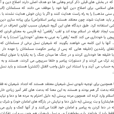
 که در بخش های قبلی ذکر کردم وهابی ها دو هدف اصلی دارند اصلاح دین و آز
ای اسلامی. برای اصلاح دین آنها خود را موظف می دانند که مسلمانان (البت
 سنی مذهب) را به راه راست هدایت کنند و اگر با زبان خوش هدایت نشدند با ز
 باید هدایت شوند چون معتقد هستند پیامبر اسلام(ص) برای پیاده سازی دین ا
ی استفاده کرد. طبق دیدگاه های این گروه شیعیان مسبب اولین انحراف در اسل
ب ایجاد تفرقه در اسلام بوده اند و لقب "رافضی" (به فارسی به معنای فردی که 
چی یا خودداری می کند کلمه "رفض" به عربی به معنای "خودداری" است) را به آ
 آنها با این کلمه می خواهند بگویند که شیعیان نسل برخی از مسلمانان که 
فای راشدین (خلیفه هایی که پس از پیامبر حکومت مسلمانان را عهده دار ش
 خلیفه ها خودداری کردند و در جنگ ها میدان جنگ را به یکباره با عنوان اینکه 
ند ترک می کردند و از دستورات پیامبر و خلفا سرپیچی می کردند، هستند و به 
 به حساب می آیند و با استناد این دلیل واجب القتل (کشتن) هستند و باید نسل
.
 همچنین برای توجیه نابودی نسل شیعیان معتقد هستند که اجداد شیعیان نه فق
که بدعت گر هم بودند و هستند به این معنا که بدعت های کفر آمیز زیادی خارج
اسلام وارد کرده اند همچون مرده پرستی (به دلیل احترام به مرده ها و دعا و نیا
هایشان) و بت پرستی (به دلیل دعا و نیایش در بارگاه های امامان خود) و شرک به
ه در دعا کردن به پیامبر و امامان خود اقتدا می‌کنند و از آنها کمک و یاری می‌
قط باید از خداوند یاری بخواهند) و… و نسل شیعیان هم چون پیرو این تفکرات 