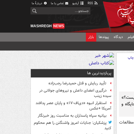
RSS
آرشیو
تماس با ما
دربارهٔ ما
MASHREGH
NEWS
یلم
دیدگاه
پیوندها
بازار
چاپ
پربازدیدترین ها
تأیید ربایش و قتل حمیدرضا رجب‌زاده
درگیری اعضای داعش و نیروهای جولانی در
سیده زینب
نیست؟»
استقرار انبوه «دی‌اف‑۱۷» و پایان عصر پدافند
یگاه و
آمریکا +عکس
بیانیه سپاه پاسداران به مناسبت روز خبرنگار
مطالعات
پزشکیان: جنایات امروز واشنگتن را هم محکوم
کنید