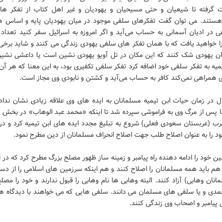
گرفته تا شیعیان و حتی مسیحیان و یهودیان و غیر اهل کتاب از تفکر ه
 هستند. می توان گفت تفکرهای سلفی موجود در میان یهودیان پایه و اساس ه
 در ادیان آسمانی به حساب می‌آید و اگر امروزه به اسرائیل سفر کنید تعداد ز
را خواهید یافت که با همان تفکر های سلفی یهودی زندگی می کنند و شاید برخی 
ن یهودی شک کنند که این مکان در تل آویو یهودی نشین است یا داعشی نشین
میه به تفکر سلفی خود اضافه کرد تفکر سلفی تکفیری بود، به این معنا که هر 
ی همراهی نمی‌کند کافر به حساب می‌آید و کشتن و نابودی وی مجاز است.
ل در زمان حیات ابن تیمیه مسلمانان به ایده های وی علاقه زیادی نشان ندادن
ا پس از مرگ وی به فراموشی سپرده شد تا اینکه «محمد عبد الوهاب» در بخش «
د را به عنوان اصلاح طلب جهت اصلاح انحراف مسلمانان از دین مطرح نمود.
 خود را ادامه دهنده راه پیامبر و زمینه ساز ظهور مصلح بزرگ مطرح کرد که در ا
 هم باید همه مسلمانان را اصلاح کنند و هم اینکه سرزمین های اسلامی را از د
انان وهابی) آزاد کنند. البته وهابی ها نام وهابی را قبول ندارند و خود را مصل
دی و یا سلفی های مسلمان می دانند. سلفی هایی که می خواهند با دیدگاه 
پیامبر و اصحاب وی زندگی کنند.