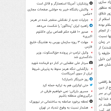
اد سازی
پزشکیان: آمریکا استعمارگر و قاتل است
ه منظور
واکنش باشگاه خیبر به حواشی صفحات مجازی
ور شلاق
+عکس
سلام از
جزئیات جدید از نفتکش منفجر شده در هرمز
ام بوده
راهبرد ایران "پنتاگون" را شکست می‌دهد
از انجام
صدور ۱۰ فقره حکم قصاص برای «کلثوم
نها نسبت
اکبری»
در زمان
مهلت ۳ روزه سازمان بورس به هلدینگ خلیج
فارس
دند) از
وکیل ترامپ در پرونده حق‌السکوت، وزیر
خلیفه را
دادگستری شد
این دلیل
سردار علی عظمایی در کنار دو فرمانده شهید
‌شان هم
بازگشایی تنگه هرمز منوط به پذیرش شروط
ایران از سوی آمریکاست
روز خبرنگار نامبارک!
ط رافضی
حتی اوکراین هم به ترکیه حمله کرد
 از دین
مسرور بارزانی: نمی خواهیم طرفی در
یش بر سر
درگیری‌های منطقه باشیم
 خدا (به
لحظه برخورد صاعقه به ساختمانی در نیویورک
طلبند در
هشدار نسبت به وفوع تندباد در تهران
کفر آمیز