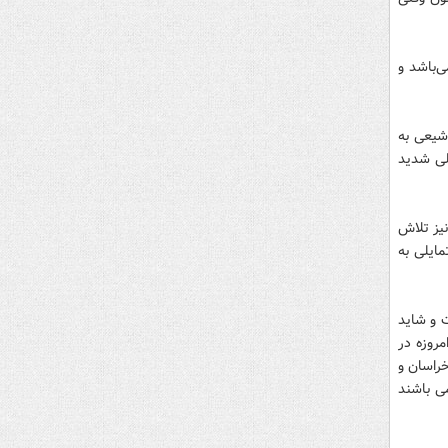
‌باشد و
شیعی به
لی شدید
یز تلاش
ایلی به
 و شاید
روزه در
راسان و
ی باشند