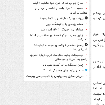
مداح جوانی که در خون خود غلطید +فیلم
صعود ۱۱۲ هزار واحدی شاخص بورس در
 بوده و
معاملات امروز
 کرده و
پرونده یونیک فایننس به کجا رسید؟
حمله پهپادی به پالایشگاه لیبی
هدایای روز خبرنگار ۱۴۰۵ اعلام شد
انی فوق
از این به بعد دیگر نامه‌های استقلال را امضا
راحتی می
نمی‌کنم
رای گروه
پاسخ معنادار هوافضای سپاه به تهدیدات
آمریکایی‌ها
توضیحات جدید مقاومت عراق درباره تعویق
پاسخ به آمریکا و عربستان
 بخش های
چمن دستگردی زیر کشت نمی‌رود
فراد از
حدس بزنید ایران چه رنگی است؟
بازیکن سابق پرسپولیس به فجرسپاسی پیوست
ن اسامی
باشد اما
 تنومند
م ایجاد
ون وقتی