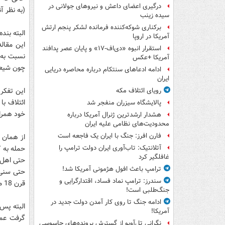
درگیری اعضای داعش و نیروهای جولانی در
(به نظر آ
سیده زینب
برکناری شوکه‌کننده فرمانده لشکر پنجم ارتش
البته بند
آمریکا در اروپا
این مقال
استقرار انبوه «دی‌اف‑۱۷» و پایان عصر پدافند
نسبت به 
آمریکا +عکس
چون شیعیا
ادامه ادعاهای سنتکام درباره محاصره دریایی
ایران
این تفکر 
رویای ائتلاف مکه
ائتلاف ب
پالایشگاه سیزران منفجر شد
خود همراه
هشدار ارشدترین ژنرال آمریکا درباره
محدودیت‌های نظامی علیه ایران
فارن افرز: جنگ با ایران یک فاجعه است
از همان 
حمله به ک
آتلانتیک: تاب‌آوری ایران دولت ترامپ را
غافلگیر کرد
حتی اهل ت
ترامپ باعث افول هژمونی آمریکا شد!
حتی سنی 
سندرز: ترامپ نماد فساد، اقتدارگرایی و
قرن 18 میلادی انجام داد.
جنگ‌طلبی است!
ادامه جنگ تا روی کار آمدن دولت جدید در
البته پس 
آمریکا!
گرفت عمل
نگرانی تل‌آویو از گسترش پرونده‌های جاسوسی