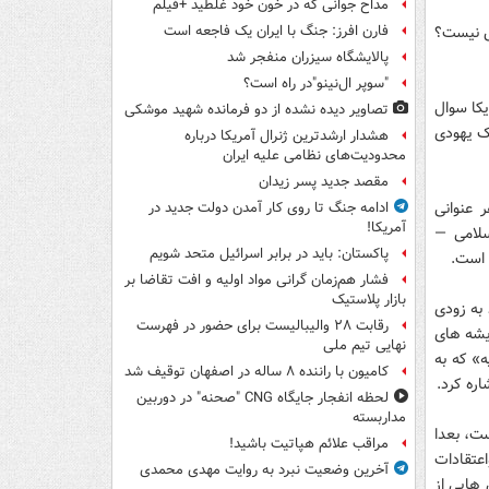
مداح جوانی که در خون خود غلطید +فیلم
ش نیست؟
فارن افرز: جنگ با ایران یک فاجعه است
پالایشگاه سیزران منفجر شد
"سوپر ال‌نینو"در راه است؟
یکا سوال
تصاویر دیده‌ نشده از دو فرمانده شهید موشکی
ک یهودی
هشدار ارشدترین ژنرال آمریکا درباره
محدودیت‌های نظامی علیه ایران
مقصد جدید پسر زیدان
 عنوانی
ادامه جنگ تا روی کار آمدن دولت جدید در
آمریکا!
سلامی —
پاکستان: باید در برابر اسرائیل متحد شویم
" است.
فشار هم‌زمان گرانی مواد اولیه و افت تقاضا بر
بازار پلاستیک
 به زودی
رقابت ۲۸ والیبالیست برای حضور در فهرست
ریشه های
نهایی تیم ملی
» که به
کامیون با راننده ۸ ساله در اصفهان توقیف شد
ره کرد.
لحظه انفجار جایگاه CNG "صحنه" در دوربین
مداربسته
ست، بعدا
مراقب علائم هپاتیت باشید!
اعتقادات
آخرین وضعیت نبرد به روایت مهدی محمدی
هایی از