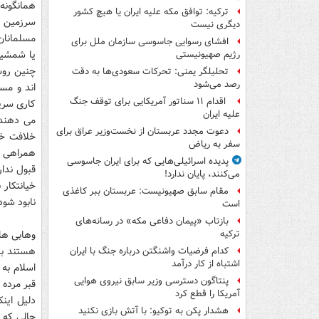
همانگونه
ترکیه: توافق مکه علیه ایران یا هیچ کشور
سرزمین ه
دیگری نیست
مسلمانان
افشای رسوایی جاسوسی سازمان ملل برای
یا شمشیر
رژیم صهیونیستی
چنین روش
تحلیلگر یمنی: تحرکات سعودی‌ها به دقت
رصد می‌شود
اند و مسب
اقدام ۱۱ سناتور آمریکایی برای توقف جنگ
کاری سرپی
علیه ایران
می دهند.
دعوت مجدد عربستان از نخست‌وزیر عراق برای
خلافت خل
سفر به ریاض
همراهی با
پدیده اسرائیلی‌هایی که برای ایران جاسوسی
قبول ندار
می‌کنند، پایان ندارد!
خیانتکار
مقام سابق صهیونیست: عربستان ببر کاغذی
نابود شود
است
بازتاب «پیمان دفاعی مکه» در رسانه‌های
وهابی ها
ترکیه
هستند بل
کدام فرضیات واشنگتن درباره جنگ با ایران
اشتباه از کار درآمد
اسلام به 
پنتاگون دسترسی وزیر سابق نیروی هوایی
قبر مرده 
آمریکا را قطع کرد
دلیل اینک
هشدار پکن به توکیو: با آتش بازی نکنید
حالی که ف