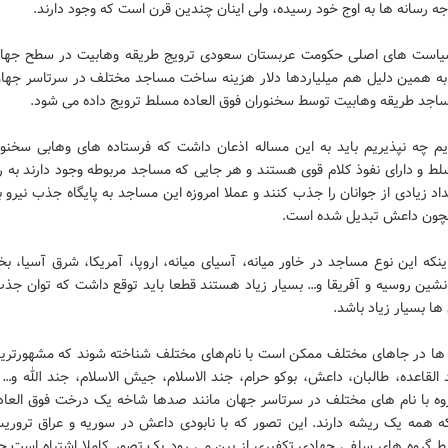
 رسانه ها به اوج خود رسیده، ولی اینان چندین قرن است که وجود دارند.
یاست های اصلی حکومت عربستان سعودی ترویج طریقه وهابیت در سطح جهان
 همین دلیل هم میلیاردها دلار هزینه ساخت مساجد مختلف در سرتاسر جهان
ساجد طریقه وهابیت توسط سخنوران فوق العاده مسلط ترویج داده می شود.
یم چه نپذیریم باید به این مساله اذعان داشت که فرستاده های وهابی سخنور
لط و دارای نفوذ کلام قوی هستند و هر جایی که مساجد مربوطه وجود دارند به 
داد زیادی از جوانان را جذب کنند و عملا امروزه این مساجد به پایگاه جذب نیرو ب
چون داعش تبدیل شده است.
ینکه این نوع مساجد در خاور میانه، آسیای میانه، اروپا، آمریکا، شرق آسیا،
شین روسیه و آفریقا و… بسیار زیاد هستند قطعا باید توقع داشت که توان جذب ا
ها بسیار زیاد باشد.
 ها در جاهای مختلف ممکن است با نام‌های مختلف شناخته شوند که مشهورتری
 القاعده، طالبان، داعش، بوکو حرام، جند الاسلام، جیش الاسلام، جند الله و… 
ه با نام های مختلف در سرتاسر جهان مانند صدها شاخه یک درخت فوق العاده
 همه یک ریشه دارند. این تصور که با نابودی داعش در سوریه و عراق تروریس
 گروه های سلفی جهادی تکفیری از بین می رود یک تصور کاملا اشتباه است چ