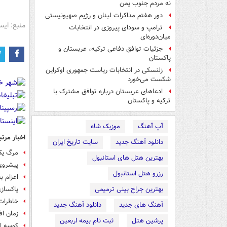
نه مردم جنوب یمن
دور هفتم مذاکرات لبنان و رژیم صهیونیستی
منبع: ایس
ترامپ و سودای پیروزی در انتخابات
میان‌دوره‌ای
جزئیات توافق دفاعی ترکیه، عربستان و
پاکستان
زلنسکی در انتخابات ریاست جمهوری اوکراین
شکست می‌خورد
ادعاهای عربستان درباره توافق مشترک با
ترکیه و پاکستان
آپ آهنگ
موزیک شاه
اخبار مرتب
دانلود آهنگ جدید
سایت تاریخ ایران
مرگ یک
بهترین هتل های استانبول
پیشروی
رزرو هتل استانبول
اعزام ب
بهترین جراح بینی ترمیمی
پاکسازی
خاطرات 
آهنگ های جدید
دانلود آهنگ جدید
زمان اف
پرشین هتل
ثبت نام بیمه اربعین
کوسه ای که 27 میلیون 