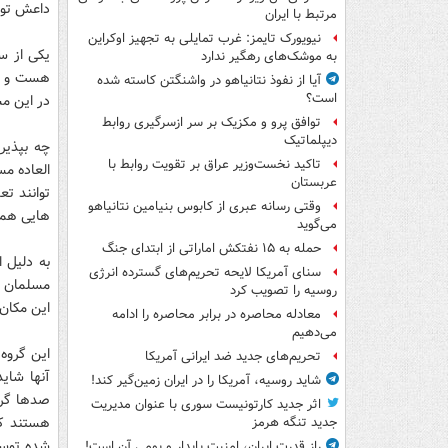
داعش توجه
مرتبط با ایران
نیویورک تایمز: غرب تمایلی به تجهیز اوکراین
یکی از س
به موشک‌های رهگیر ندارد
هست و به
آیا از نفوذ نتانیاهو در واشنگتن کاسته شده
است؟
در این م
توافق پرو و مکزیک بر سر ازسرگیری روابط
دیپلماتیک
چه بپذیر
تاکید نخست‌وزیر عراق بر تقویت روابط با
العاده مس
عربستان
توانند تع
وقتی رسانه عبری از کابوس بنیامین نتانیاهو
هایی هم
می‌گوید
حمله به ۱۵ نفتکش‌ اماراتی از ابتدای جنگ
به دلیل ا
سنای آمریکا لایحه تحریم‌های گسترده انرژی
مسلمان ن
روسیه را تصویب کرد
این مکان 
معادله محاصره در برابر محاصره را ادامه
می‌دهیم
این گروه
تحریم‌های جدید ضد ایرانی آمریکا
آنها شاید
شاید روسیه، آمریکا را در ایران زمین‌گیر کند!
صدها گرو
اثر جدید کارتونیست سوری با عنوان مدیریت
هستند که
جدید تنگه هرمز
شده توسط
راز قدرت ایران، امنیت پایدار و بومی آن است!