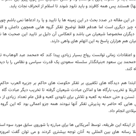
نها) هستند پس همه کافرند و باید نابود شوند تا اسلام از انحراف نجات یابد.
ه در این مقاله در صدد بحث در این زمینه ها یا تایید و یا رد ادعاها نمی باشم چ
ه چیز دیگری است اما هدفم فقط توضیح تفکر گروه هایی همچون داعش و الق
دیگران مخصوصا شیعیان می باشد و انعکاس آن دلیل بر تایید این صحبت ها ن
ن هم هزاران پاسخ به این اتهام های واهی دارند.
و اعتقادات زمانی توانست رواج بسیار زیادی پیدا کند که «محمد عبد الوهاب» ت
ا «محمد بن سعود »بنیانگذار سلسله سعودی یک قدرت سیاسی و نظامی را با دید
 کند.
ابتدا هم دیدگاه های تکفیری بر تفکر حکومت های حاکم بر جزیره العرب حاکم 
ربلا و تخریب بارگاه ها و اماکن عبادت شیعیان گرفته تا تخریب دیگر عبادت گاه ه
سنن و حتی حمله به کعبه و تلاش برای نابودی کعبه و قتل عام تعداد زیادی از 
هایی که حاضر به پذیرش تفکر آنها نبودند همه جزو اعمالی بود که این گروه 
از اینکه این طریقه، توسط آمریکایی ها برای مبارزه با شوروی سابق مورد سوء استف
ا رسانه های بین المللی به آنان توجه بیشتری کردند و می توان گفت امروزه 