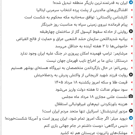
ایران به قدرتمندترین بازیگرِ منطقه تبدیل شده!
افشاگری‌های مالدینی از پشت پرده انتخاب سرمربی ایتالیا
کارشناس پاکستانی: توافق سه‌جانبه مکه محکوم به شکست است
پیام فرمانده نیروی زمینی سپاه به مناسبت روز خبرنگار
روایتی از حادثه سقوط کپسول گاز از ساختمان چهارطبقه
بیانیه شدیداللحن سازمان حشد الشعبی عراق و حمایت از فالح الفیاض
خاموشی‌ها تا ۲ هفته آینده به حداقل می‌رسد
مرشایمر: ترامپ فهمیده امکان پیروزی در جنگ علیه ایران وجود ندارد
درستکار: بنای ما بر اخراج نایب قهرمان جهان نیست
روس‌اتم: در حال بازگرداندن متخصصان به نیروگاه هسته‌ای بوشهر هستیم
روایت فرزند شهید لاریجانی از واکنش پدرش به ردصلاحیتش
قیمت طلا و سکه امروز یکشنبه ۱۸ مرداد ۱۴۰۵
سود سهام عدالت تا هفته دولت واریز می‌شود
نشست علنی مجازی ۱۸ مرداد ماه مجلس
هزینه باورنکردنی تیم‌های غیرفوتبالی استقلال
مزدور اینترنشنال: اسرائیل تنها متحد مردم ایران است!
دیوید میلر: اگر جنگ امروز تمام شود، ایران پیروز است و آمریکا شکست‌خورده!
دنیس درگاهی: دوست داشتم در جام جهانی بازی کنم
موشک‌های پاتریوت عربستان هم ته‌ کشید