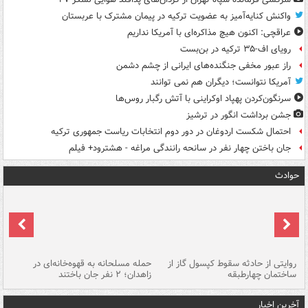
واکنش کنایه‌آمیز به عضویت ترکیه در پیمان مشترک با عربستان
عراقچی: اکنون هیچ مذاکره‌ای با آمریکا نداریم
رویای اف-۳۵ ترکیه در بن‌بست
راز عبور مخفی جنگنده‌های ایرانی از چشم دشمن
آمریکا نتوانست؛ دیگران هم نمی توانند
سرنگون‌کردن پهپاد اوکراینی با آتش رگبار روس‌ها
جشن برداشت انگور در ترشیز
احتمال شکست اردوغان در دور دوم انتخابات ریاست جمهوری ترکیه
جان باختن چهار نفر در سانحه رانندگی مراغه - هشترود+ فیلم
حوادث
روایتی از حادثه سقوط کپسول گاز از
حمله مسلحانه به قهوه‌خانه‌ای در
عا
ساختمان چهارطبقه
زاهدان؛ ۲ نفر جان باختند
دس
آخرین اخبار