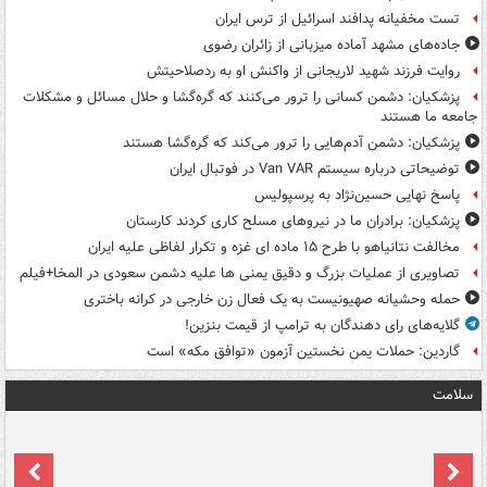
تست مخفیانه پدافند اسرائیل از ترس ایران
جاده‌های مشهد آماده میزبانی از زائران رضوی
روایت فرزند شهید لاریجانی از واکنش او به ردصلاحیتش
پزشکیان: دشمن کسانی را ترور می‌کنند که گره‌گشا و حلال مسائل و مشکلات
جامعه ما هستند
پزشکیان: دشمن آدم‌هایی را ترور می‌کند که گره‌گشا هستند
توضیحاتی درباره سیستم Van VAR در فوتبال ایران
پاسخ نهایی حسین‌نژاد به پرسپولیس
پزشکیان: برادران ما در نیروهای مسلح کاری کردند کارستان
مخالفت نتانیاهو با طرح ۱۵ ماده ای غزه و تکرار لفاظی علیه ایران
تصاویری از عملیات بزرگ و دقیق یمنی ها علیه دشمن سعودی در المخا+فیلم
حمله وحشیانه صهیونیست به یک فعال زن خارجی در کرانه باختری
گلایه‌های رای دهندگان به ترامپ از قیمت بنزین!
گاردین: حملات یمن نخستین آزمون «توافق مکه» است
سلامت