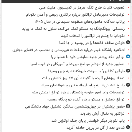
تصویب کلیات طرح تنگه هرمز در کمیسیون امنیت ملی
توضیحات مدیرعامل تراکتور درباره برکناری ربیعی و آمدن نکونام
پرتاب سه‌گانه ماهواره‌های منظومه سلیمانی در سال ۱۴۰۵
زلنسکی: پیونگ‌یانگ به مسکو کمک می‌کند، سئول به کمک ما بیاید
نکونام: با چشم باز تراکتور را انتخاب کردم
طوفان سقف خانه‌ها را در روسیه از جا ‌کند!
اطلاعیه باشگاه خیبر درباره صفحات غیررسمی و منتسب در فضای مجازی
توافق مکه بیشتر جنبه نمایشی دارد تا عملیاتی!
تصاویر جدید از انهدام مواضع نیروهای آمریکایی در غرب آسیا
طوفان "دلفین" با سرعت خیره‌کننده به چین رسید!
تعداد روزهای آلوده با آلاینده اُزن ۲۷ روز کاهش یافت
پاسخ کاشانی‌ها به پیام فرمانده نیروی هوافضای سپاه
توضیحات وزیر امور خارجه پاکستان درباره توافق امنیتی مکه
توافق دمشق و مسکو درباره آینده دو پایگاه روسیه
حضور پزشکیان در چهل‌وششمین سالگرد تشکیل جهاد دانشگاهی
تراکتور به دنبال آرش رضاوند
پاپ لئو بار دیگر خواستار پایان جنگ اوکراین شد
شادی بعد از گل در برزیل حادثه آفرید!