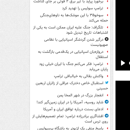
برخورد پراید با تیر برق ۲ فوتی بر جای گذاشت
ترامپ سوئیس را تهدید کرد
سوخو۳۵ با این موشک‌ها به ناوهای‌جنگی
حمله می‌کند
تلگراف: جنگ علیه ایران ممکن است به یکی از
اشتباهات تاریخ تبدیل شود
درگیر شدن گردشگر اسپانیایی با نظامی
صهیونیست
دروازه‌بان اسپانیایی در یک‌قدمی بازگشت به
استقلال
ترامپ: فکر می‌کنم جنگ با ایران خیلی زود
Pla
پایان می‌یابد
واکنش بقائی به خیالبافی ترامپ
استقبال خاص دخترک عراقی از زائران اربعین
حسینی
انفجار بزرگ در شهر المخا یمن
شاید روسیه، آمریکا را در ایران زمین‌گیر کند!
ادعای بسنت درباره توافق ایران و آمریکا
افشاگری برادرزاده ترامپ: تمام تصمیم‌هایش از
روی ترس است
پاسخ منفی یک لژیونر به باشگاه پرسپولیس