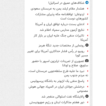
شکاف‌های عمیق در اسرائیل!
هشدار مقام ارشد یمن به عربستان سعودی
اردوغان: توافقنامه مکه پذیرای مشارکت
کشورهای دوست است
ادعای بسنت درباره توافق ایران و آمریکا
نتایج آزمون مدارس سمپاد اعلام شد
تاثیرات منفی جنگ علیه ایران بر بازار کار
آمریکا
رونمایی از مختصات جدید تنگۀ هرمز
روبیو در رأس فشار حداکثری آمریکا برای تغییر
مسیر کوبا
تصویری از تمرینات ترابزون اسپور با حضور
ساویچ، صلاح و اونانا
نبرد ما علیه طرح سلطه‌جویی عربستان است،
نه مردم جنوب یمن
پاسخ منفی یک لژیونر به باشگاه پرسپولیس
درخشش جوانان ایران در المپیاد جهانی هوش
مصنوعی
پالایشگاه نفت اسلواکی منفجر شد
دور هفتم مذاکرات لبنان و رژیم صهیونیستی