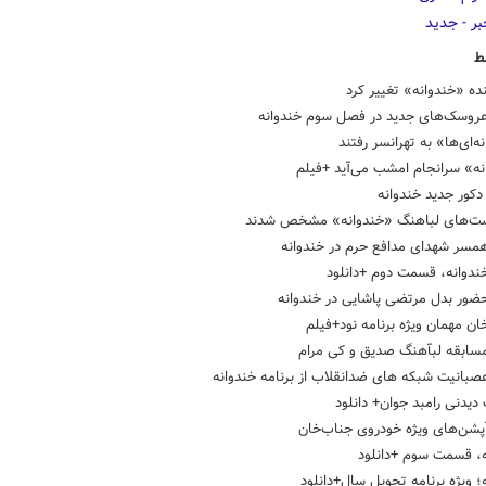
ط
نده «خندوانه» تغییر کرد
روسک‌های جدید در فصل سوم خندوانه
ه‌ای‌ها» به تهرانسر رفتند
نه» سرانجام امشب می‌آید +فیلم
کور جدید خندوانه
ست‌های لباهنگ «خندوانه» مشخص شدند
همسر شهدای مدافع حرم در خندوانه
ندوانه، قسمت دوم +دانلود
ضور بدل‌ مرتضی پاشایی در خندوانه
ن مهمان ویژه برنامه نود+فیلم
مسابقه لبآهنگ صدیق و کی مرام
صبانیت شبکه های ضدانقلاب از برنامه خندوانه
دیدنی رامبد جوان+ دانلود
پشن‌های ویژه خودروی جناب‌خان
ه، قسمت سوم +دانلود
؛ ویژه برنامه تحویل سال+دانلود