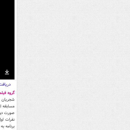
nter
Download
دریاف
ullscreen
گروه فیل
شجریان تو
صورت دو ب
برنامه به