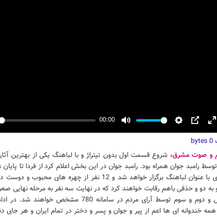
00:00
y
Mute
Settings
PIP
E
ت
f
0 bytes
م و صوت مشرق،
شروع قسمت اول بدون تیتراژ و با لباهنگ یکی از بهترین آثار
سط رامبد جوان همراه بود. رامبد جوان در این بخش اعلام کرد از فردا تا پایان ع
مسابقه ای با عنوان لباهنگ برگزار خواهد شد و 12 نفر از چهره های محبوب 
ه دو و حذفی باهم رقابت خواهند کرد که در نهایت سه نفر به مرحله نهایی صعو
نفرات اول و دوم و سوم توسط آرای مردم در سامانه 780 مشخص خواهند
 همه خندوانه ای ها اعم از پیر و جوان و پسر و دختر در تمام ایران و هر جای دن