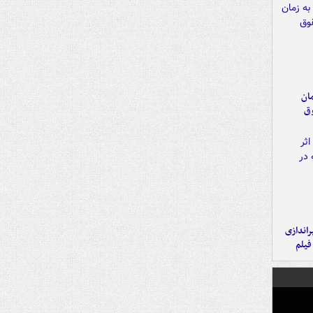
مان
وق
یراندازی
فیلم