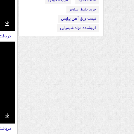
آهنگ جدید
مزایده خودرو
خرید بلیط استخر
قیمت ورق آهن پرایس
فروشنده مواد شیمیایی
nter
Download
دریاف
ullscreen
nter
Download
دریاف
ullscreen