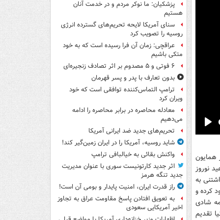
پزشکیان: ما نوکر مردم و در خدمت آنان
هستیم
سنای آمریکا لایحه تحریم‌های گسترده انرژی
روسیه را تصویب کرد
عراقچی: زمان آن فرا رسیده است که به خود
متکی باشیم
۶ فوتی و ۵ مصدوم بر اثر تصادف زنجیره‌ای
بدون تعارف با پدر و پسر قهرمان
ترامپ التماس‌کننده توافقی است که خود
ویران کرد
معادله محاصره در برابر محاصره را ادامه
می‌دهیم
Pla
تحریم‌های جدید ضد ایرانی آمریکا
شاید روسیه، آمریکا را در ایران زمین‌گیر کند!
واکنش بقائی به خیالبافی ترامپ
 همایون
اثر جدید کارتونیست سوری با عنوان مدیریت
ید نوروز
جدید تنگه هرمز
و دوست داشتنی به
راز قدرت ایران، امنیت پایدار و بومی آن است!
د کرده و
به تعویق افتادن پاسخ مقاومت عراق به تجاوز
 شد. در ادامه شادی
اخیر آمریکایی سعودی
یا تقدیم
اظهارات وزیر خزانه‌داری آمریکا با مواضع قبلی