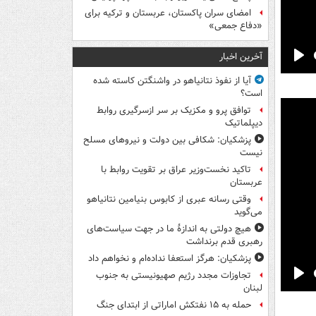
امضای سران پاکستان، عربستان و ترکیه برای
«دفاع جمعی»
آخرین اخبار
Pla
آیا از نفوذ نتانیاهو در واشنگتن کاسته شده
است؟
توافق پرو و مکزیک بر سر ازسرگیری روابط
دیپلماتیک
پزشکیان: شکافی بین دولت و نیروهای مسلح
نیست
تاکید نخست‌وزیر عراق بر تقویت روابط با
عربستان
وقتی رسانه عبری از کابوس بنیامین نتانیاهو
می‌گوید
هیچ دولتی به اندازۀ ما در جهت سیاست‌های
رهبری قدم برنداشت
پزشکیان: هرگز استعفا نداده‌ام و نخواهم داد
تجاوزات مجدد رژیم صهیونیستی به جنوب
Pla
لبنان
حمله به ۱۵ نفتکش‌ اماراتی از ابتدای جنگ