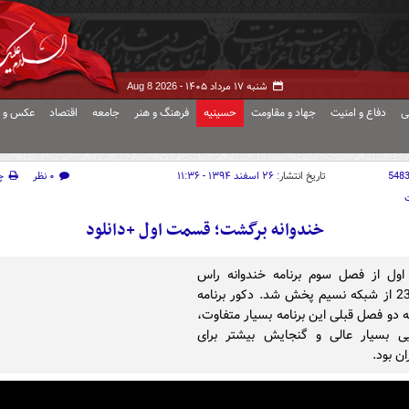
شنبه ۱۷ مرداد ۱۴۰۵ -
Aug 8 2026
ی
دفاع و امنیت
جهاد و مقاومت
حسینیه
فرهنگ و هنر
جامعه
اقتصاد
عکس و ف
548
تاریخ انتشار:
۲۶ اسفند ۱۳۹۴ - ۱۱:۳۶
۰ نظر
چ
خندوانه برگشت؛ قسمت اول +دانلود
ول از فصل سوم برنامه خندوانه راس
ساعت 23 از شبکه نسیم پخش شد. دکور برنامه
 دو فصل قبلی این برنامه بسیار متفاوت،
یی بسیار عالی و گنجایش بیشتر برای
ن بود.