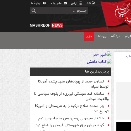
RSS
آرشیو
تماس با ما
دربارهٔ ما
MASHREGH
NEWS
یلم
دیدگاه
پیوندها
بازار
اپ
پربازدیدترین ها
تصاویر جدید از پهپادهای منهدم‌شده آمریکا
توسط سپاه
سامانه ضد موشکی لیزری؛ از بلوف سیاسی تا
واقعیت میدانی
چرا محمد صلاح ترکیه را به عربستان و آمریکا
ترجیح داد
هشدار سرمربی پرسپولیس به جاسوس تیم
گربه جریان برق شهرستان فریمان را قطع کرد