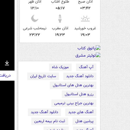
اذان صبح
طلوع آفتاب
اذان ظهر
۱۲:۱۰
۰۵:۱۷
۰۳:۴۲
غروب خورشید
اذان مغرب
نیمه‌شب شرعی
۲۳:۲۲
۱۹:۲۳
۱۹:۰۳
آپ آهنگ
موزیک شاه
nter
Download
دریاف
ullscreen
دانلود آهنگ جدید
سایت تاریخ ایران
بهترین هتل های استانبول
رزرو هتل استانبول
بهترین جراح بینی ترمیمی
آهنگ های جدید
دانلود آهنگ جدید
پرشین هتل
ثبت نام بیمه اربعین