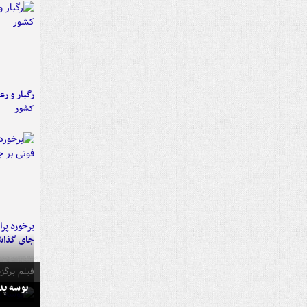
رگبار و رع
کشور
جای گذا
فیلم برگزی
بوسه‌ پ