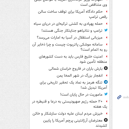
وی متناقض است
حکم دادگاه آمریکا برای توقف ساخت سالن
رقص ترامپ
حمله پهپادی به کشتی ترکیه‌ای در دریای سیاه
ترامپ و نتانیاهو جنایتکار جنگی هستند!
میزبانی استقلال در آسیا به امارات می‌رسد؟
سامانه موشکی پاتریوت چیست و چرا ذخایر آن
رو به اتمام است؟
امنیت خلیج فارس باید به دست کشورهای
منطقه تأمین شود
بارش باران در فاروج خراسان شمالی
انفجار بزرگ در شهر المخا یمن
تنگه هرمز به نماد یک تحقیر تاریخی برای
آمریکا تبدیل شد!
ماموریت در حال پایان است!
۲۰ حمله رژیم صهیونیستی به درعا و قنیطره در
یک هفته
خیزش مردم لبنان علیه دولت سازشکار و خائن
معترضان آرژانتینی پرچم آمریکا را پایین
کشیدند