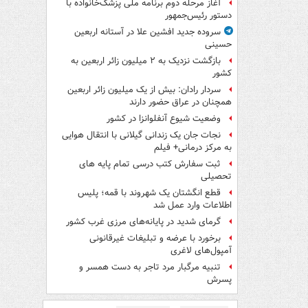
آغاز مرحله دوم برنامه ملی پزشک‌خانواده با
دستور رئیس‌جمهور
سروده جدید افشین علا در آستانه اربعین
حسینی
بازگشت نزدیک به ۲ میلیون زائر اربعین به
کشور
سردار رادان: بیش از یک میلیون زائر اربعین
همچنان در عراق حضور دارند
وضعیت شیوع آنفلوانزا در کشور
نجات جان یک زندانی گیلانی با انتقال هوایی
به مرکز درمانی+ فیلم
ثبت سفارش کتب درسی تمام پایه های
تحصیلی
قطع انگشتان یک شهروند با قمه؛ پلیس
اطلاعات وارد عمل شد
گرمای شدید در پایانه‌های مرزی غرب کشور
برخورد با عرضه و تبلیغات غیرقانونی
آمپول‌های لاغری
تنبیه مرگبار مرد تاجر به دست همسر و
پسرش