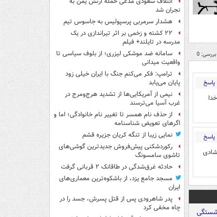
ائتلاف سعودی مدعی حمله ارتش یمن به
نجران شد
هشدار سرمربی پرسپولیس به جاسوس تیم
۲۲ کشته و زخمی بر اثر تیراندازی در یک
مدرسه در تایلند+ فیلم
سامانه ضد موشکی لیزری؛ از بلوف سیاسی تا
بررسی: 0
واقعیت میدانی
ترامپ: فکر می‌کنم جنگ با ایران خیلی زود
پاسخ
پایان می‌یابد
نیمی از آمریکایی‌ها از تشدید هرج‌ومرج در
دا
غرب آسیا می‌ترسند
از حذف نام همسر تا تغییر نام خانوادگی؛ اما و
اگرهای تعویض شناسنامه
نمایی زیبا از تنگه کریان جزیره قشم
پاسخ
رکوردشکنی پیش‌فروش جدیدترین گوشی‌های
شادی
تاشوی سامسونگ
حادثه غرق‌شدگی در طاقانک ۲ قربانی گرفت
مسجد جامع یزد، از باشکوه‌ترین معماری‌های
ایران
پدر شاهرودی پس از قتل پسرش، جسد را در
چاه مخفی کرد