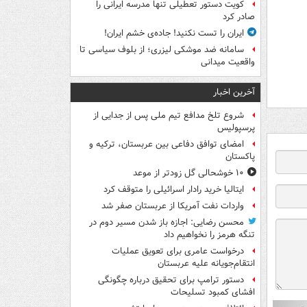
کویت دستور تعطیلی تنها مدرسه ایرانی را
صادر کرد
ایران را تست نکنید! جاده‌ی خشم ایران!
سامانه ضد موشکی لیزری؛ از بلوف سیاسی تا
واقعیت میدانی
آخرین اخبار
شروع تلخ مدافع تیم ملی پس از جدایی از
پرسپولیس
امضای توافق دفاعی بین عربستان، ترکیه و
پاکستان
۱۰ خوشحالی گل زودتر از موعد
ایتالیا خرید رادار اسرائیلی را متوقف کرد
واردات نفت آمریکا از عربستان صفر شد
محسن رضایی: اجازه باز شدن مسیر دوم در
تنگه هرمز را نخواهیم داد
درخواست عامری برای تعویق عملیات
انتقام‌جویانه علیه عربستان
دستور ترامپ برای تحقیق درباره چگونگی
افشای کمبود تسلیحات