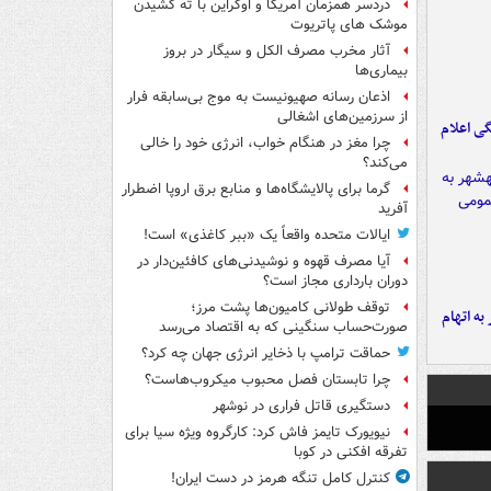
دردسر همزمان آمریکا و اوکراین با ته کشیدن
موشک های پاتریوت
آثار مخرب مصرف الکل و سیگار در بروز
بیماری‌ها
اذعان رسانه صهیونیست به موج بی‌سابقه فرار
از سرزمین‌های اشغالی
ی اعلام
چرا مغز در هنگام خواب، انرژی خود را خالی
می‌کند؟
گرما برای پالایشگاه‌ها و منابع برق اروپا اضطرار
آفرید
ایالات متحده واقعاً یک «ببر کاغذی» است!
آیا مصرف قهوه و نوشیدنی‌های کافئین‌دار در
دوران بارداری مجاز است؟
توقف طولانی کامیون‌ها پشت مرز؛
شهر به اتهام
صورت‌حساب سنگینی که به اقتصاد می‌رسد
حماقت ترامپ با ذخایر انرژی جهان چه کرد؟
چرا تابستان فصل محبوب میکروب‌هاست؟
دستگیری قاتل فراری در نوشهر
نیویورک تایمز فاش کرد: کارگروه ویژه سیا برای
تفرقه افکنی در کوبا
کنترل کامل تنگه هرمز در دست ایران!