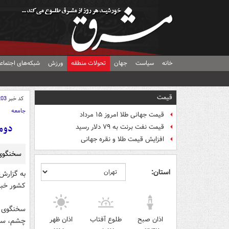
خانه
سیاست
جهان
تحولات منطقه
ورزش
شبکه‌های اجتماع
قیمت
کد خبر
203
جامعه
قیمت جهانی طلا امروز ۱۵ مرداد
دومین 
قیمت نفت برنت به ۷۹ دلار رسید
افزایش قیمت طلا و نقره جهانی
سخنگوی اورژان
استان:
کشور خبر داد و گف
سخنگوی ا
اذان صبح
طلوع آفتاب
اذان ظهر
چشم، سر 