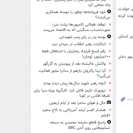
چاه مخفی کرد
 داشتیم که یک جوان 20 ساله بر اثر حوادث
خود فروخته‌ها چطور با موساد همکاری
وت کرده
می‌کردند؟
توقف طولانی کامیون‌ها پشت مرز؛
صورت‌حساب سنگینی که به اقتصاد می‌رسد
ی استان
بوسه‌ پدر بر پای پسر شهیدش
ابتکارات رهبر انقلاب در میدان نبرد
رقم فسخ قرارداد رضاییان با استقلال فقط
 مصدوم دختر
۱۰۰میلیون تومان!
واکنش عالیشاه بعد از پیوستن به گل‌گهر
آیا تینا پاکروان بازهم از ساترا مجوز فعالیت
می‌گیرد؟
آنچه رهبر شهید سال‌ها پیش دیده بودند
نیویورک تایمز فاش کرد: کارگروه ویژه سیا برای
تفرقه افکنی در کوبا
حال و هوای سامرا بعد از ایام اربعین
هشدار افسر ارشد آمریکایی به کاخ سفید
+فیلم
پاسخ قاطع ملیحه محمدی به نسخه
تسلیم‌طلبی روی آنتن BBC