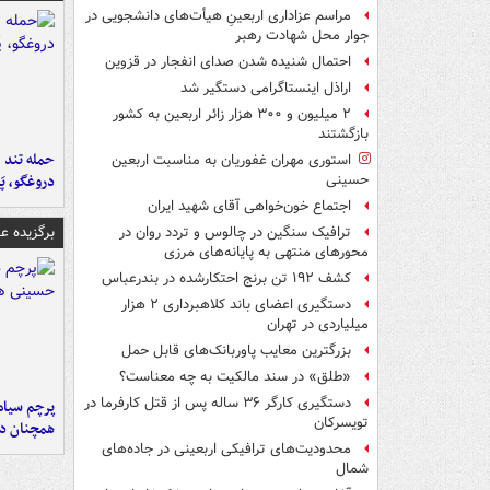
مراسم عزاداری اربعینِ هیأت‌های دانشجویی در
جوار محل شهادت رهبر
احتمال شنیده شدن صدای انفجار در قزوین
اراذل اینستاگرامی دستگیر شد
۲ میلیون و ۳۰۰ هزار زائر اربعین به کشور
بازگشتند
حمله تند ف
استوری مهران غفوریان به مناسبت اربعین
دروغگو، پَ
حسینی
اجتماع خون‌خواهی آقای شهید ایران
برگزیده 
ترافیک سنگین در چالوس و تردد روان در
محورهای منتهی به پایانه‌های مرزی
کشف ۱۹۲ تن برنج احتکارشده در بندرعباس
دستگیری اعضای باند کلاهبرداری ۲ هزار
میلیاردی در تهران
بزرگترین معایب پاوربانک‌های قابل حمل
«طلق» در سند مالکیت به چه معناست؟
دستگیری کارگر ۳۶ ساله پس از قتل کارفرما در
پرچم سیاه
تویسرکان
همچنان در
محدودیت‌های ترافیکی اربعینی در جاده‌های
شمال‌