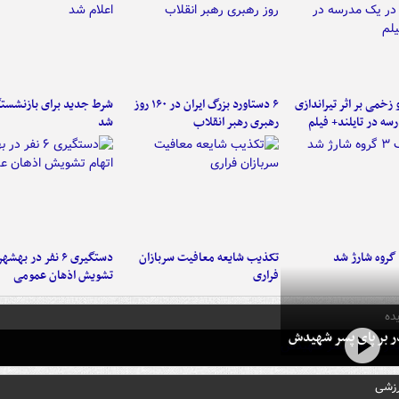
و زخمی بر اثر تیراندازی
۶ دستاورد بزرگ ایران در ۱۶۰ روز
شرط جدید برای بازنشستگ
سه در تایلند+ فیلم
رهبری رهبر انقلاب
شد
تکذیب شایعه معافیت سربازان
دستگیری ۶ نفر در به
فراری
تشویش اذهان عمومی
ده
در بر پای پسر شهیدش
رزشی