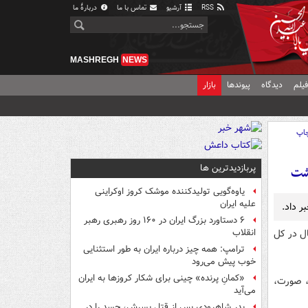
RSS
آرشیو
تماس با ما
دربارهٔ ما
MASHREGH
NEWS
یلم
دیدگاه
پیوندها
بازار
اپ
پربازدیدترین ها
یاوه‌گویی تولیدکننده موشک کروز اوکراینی
علیه ایران
۶ دستاورد بزرگ ایران در ۱۶۰ روز رهبری رهبر
به آخر سال در کل
انقلاب
ترامپ: همه چیز درباره ایران به طور استثنایی
خوب پیش می‌رود
«کمانِ پرنده» چینی برای شکار کروزها به ایران
، صورت،
می‌آید
پدر شاهرودی پس از قتل پسرش، جسد را در