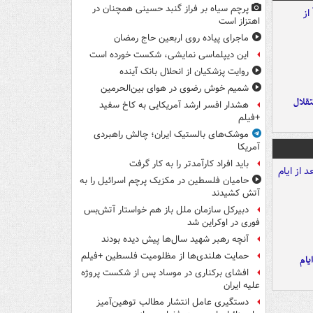
پرچم سیاه بر فراز گنبد حسینی همچنان در
اهتزاز است
ماجرای پیاده روی اربعین حاج رمضان
این دیپلماسی نمایشی، شکست خورده است
روایت پزشکیان از انحلال بانک آینده
شمیم خوش رضوی در هوای بین‌الحرمین
تقلال
هشدار افسر ارشد آمریکایی به کاخ سفید
+فیلم
موشک‌های بالستیک ایران؛ چالش راهبردی
آمریکا
باید افراد کارآمدتر را به کار گرفت
حامیان فلسطین در مکزیک پرچم اسرائیل را به
آتش کشیدند
دبیرکل سازمان ملل باز هم خواستار آتش‌بس
فوری در اوکراین شد
آنچه رهبر شهید سال‌ها پیش دیده بودند
حمایت هلندی‌ها از مظلومیت فلسطین +فیلم
یام
افشای برکناری در موساد پس از شکست پروژه
علیه ایران
دستگیری عامل انتشار مطالب توهین‌آمیز