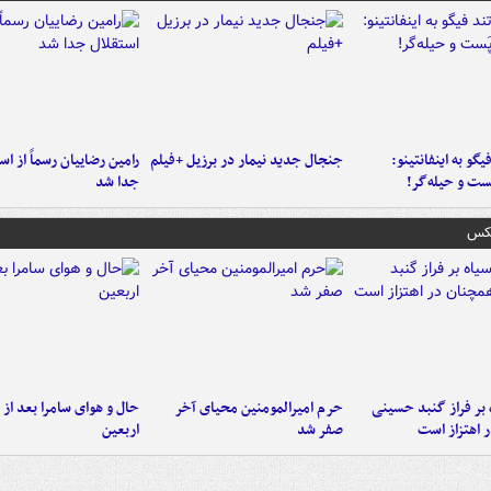
یگو به اینفانتینو:
جنجال جدید نیمار در برزیل +فیلم
رامین رضاییان رسماً از اس
ست‌ و حیله‌گر!
جدا شد
عکس
 بر فراز گنبد حسینی
حرم امیرالمومنین محیای آخر
حال و هوای سامرا بعد از ا
 اهتزاز است
صفر شد
اربعین