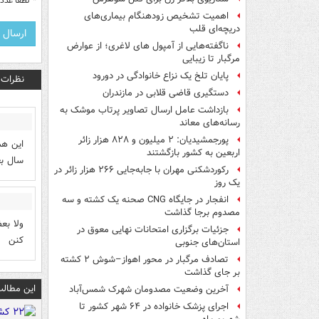
*
لطفا عدد م
اهمیت تشخیص زودهنگام بیماری‌های
دریچه‌ای قلب
ناگفته‌هایی از آمپول های لاغری؛ از عوارض
مرگبار تا زیبایی
پایان تلخ یک نزاع خانوادگی در دورود
نظرات
دستگیری قاضی قلابی در مازندران
بازداشت عامل ارسال تصاویر پرتاب موشک به
رسانه‌های معاند
پورجمشیدیان: ۲ میلیون و ۸۲۸ هزار زائر
این هم
اربعین به کشور بازگشتند
سال بع
رکوردشکنی مهران با جابه‌جایی ۲۶۶ هزار زائر در
یک روز
انفجار در جایگاه CNG صحنه یک کشته و سه
مصدوم برجا گذاشت
ولا بع
جزئیات برگزاری امتحانات نهایی معوق در
کنن
استان‌های جنوبی
تصادف مرگبار در محور اهواز–شوش ۲ کشته
بر جای گذاشت
این مطالب
آخرین وضعیت مصدومان شهرک شمس‌آباد
اجرای پزشک خانواده در ۶۴ شهر کشور تا