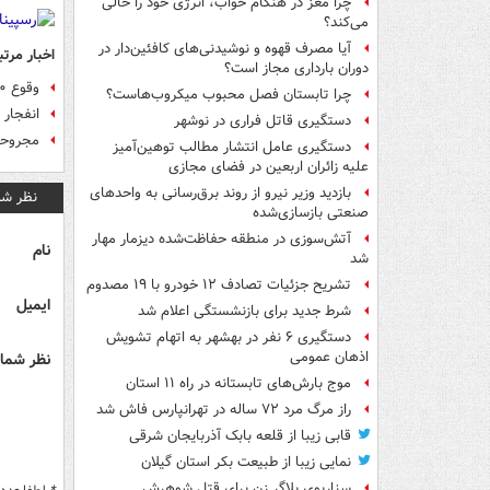
چرا مغز در هنگام خواب، انرژی خود را خالی
می‌کند؟
آیا مصرف قهوه و نوشیدنی‌های کافئین‌دار در
اخبار مرتب
دوران بارداری مجاز است؟
وقوع ۲۴۰ آتش‌سوزی و ۳ انفجار در تهران
چرا تابستان فصل محبوب میکروب‌هاست؟
انفجار مواد
دستگیری قاتل فراری در نوشهر
مجروحیت سطحی 17 نف
دستگیری عامل انتشار مطالب توهین‌آمیز
علیه زائران اربعین در فضای مجازی
بازدید وزیر نیرو از روند برق‌رسانی به واحدهای
نظر شم
صنعتی بازسازی‌شده
آتش‌سوزی در منطقه حفاظت‌شده دیزمار مهار
نام
شد
تشریح جزئیات تصادف ۱۲ خودرو با ۱۹ مصدوم
ایمیل
شرط جدید برای بازنشستگی اعلام شد
دستگیری ۶ نفر در بهشهر به اتهام تشویش
اذهان عمومی
نظر شما 
موج بارش‌های تابستانه در راه ۱۱ استان
راز مرگ مرد ۷۲ ساله در تهرانپارس فاش شد
قابی زیبا از قلعه بابک آذربایجان شرقی
نمایی زیبا از طبیعت بکر استان گیلان
سناریوی بلاگر زن برای قتل شوهرش