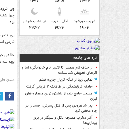
۱۲:۱۰
۰۵:۱۷
۰۳:۴۲
چهارشنبه
غروب خورشید
اذان مغرب
نیمه‌شب شرعی
بود.
۲۳:۲۲
۱۹:۲۳
۱۹:۰۳
وی تصریح
فارس است که
تازه های جامعه
بچه سه س
از حذف نام همسر تا تغییر نام خانوادگی؛ اما و
اگرهای تعویض شناسنامه
منبع: فا
نمایی زیبا از تنگه کریان جزیره قشم
حادثه غرق‌شدگی در طاقانک ۲ قربانی گرفت
مسجد جامع یزد، از باشکوه‌ترین معماری‌های
ایران
پدر شاهرودی پس از قتل پسرش، جسد را در
چاه مخفی کرد
آثار مخرب مصرف الکل و سیگار در بروز
بیماری‌ها