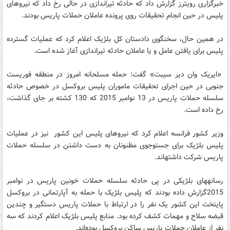
خبرگزاری رویترز گزارش داد که حادثه تیراندازی در حالی رخ داد که نیروهای
پلیس در حین انجام تحقیقات روی پرونده عاملان حملات پاریس بودند.
در همین حال، سخنگوی دادستان کل بلژیک اعلام کرد که عملیات گسترده
پلیس برای یافتن عامل و یا عاملان حادثه تیراندازی آغاز شده است.
«ایریک وان دیر سیبت» گفت: حمله مسلحانه امروز در منطقه فوریست
جنوبی در حین اجرای تحقیقات ماموران پلیس بروکسل در خصوص حادثه
سلسله حملات پاریس در 13 نوامبر 2015 که 130 کشته بر جای گذاشت،
رخ داده است.
وزیر کشور فرانسه اعلام کرد که نیروهای پلیس این کشور نیز در عملیات
پلیس بلژیک برای جست‎وجوی مظنونان به دست داشتن در سلسله حملات
پاریس شرکت داشته‎اند.
رسانه‎های بلژیکی در پی حادثه سلسله حملات خونین پاریس در نوامبر
2015گزارش داده بودند که پلیس بلژیک با حمله به آپارتمانی در بروکسل
پایتخت این کشور یک نفر را در ارتباط با حملات پاریس دستگیر و چندین
قبضه سلاح و مهمات کشف کرده بود. منابع پلیس بلژیک اعلام کردند که سه
نفر از عاملان حملات پاریس ساکن بروکسل بوده‌اند.