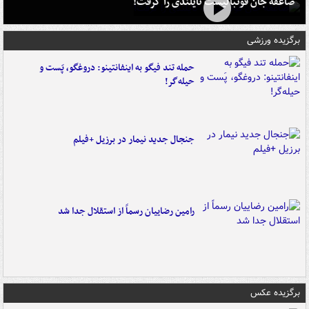
صاعقه جان فوتبالیست تایلندی را گرفت!
برگزیده ورزشی
حمله تند فیگو به اینفانتینو: دروغگو، پَست‌ و
حیله‌گر!
جنجال جدید نیمار در برزیل +فیلم
رامین رضاییان رسماً از استقلال جدا شد
برگزیده عکس