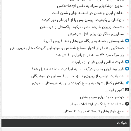
تجهیز موشکهای سپاه به نفس اژدها+عکس
تفاهم ایران و عمان در آستانه نهایی شدن است
بازیکنان بی‌کیفیت، پرسپولیس را از قهرمانی دور کردند
نشست وزیران خارجه مصر، ترکیه، پاکستان و عربستان
سناریوی بلاگر زن برای قتل شوهرش
شبیه‌سازی حمله به پایگاه نیروهای دلتا فورس آمریکا
دستگیری ۸ نفر از اشرار مسلح شاخص و مرتبطین گروهک های تروریستی
راز مرگ مرد ۷۲ ساله در تهرانپارس فاش شد
قدرت نظامی ایران فراتر از برآوردها
قرار بود ایران به زانو درآید، اما به ابرقدرت منطقه تبدیل شد!
عصبانیت ترامپ از پیروزی نامزد حامی فلسطین در میشیگان
واکنش کمال شرف به پاسخ کوبنده یمن به عربستان سعودی
آهوی ایرانی
دردسر جدید برای سرخپوشان
مشاهده ۴ پلنگ در ارتفاعات میناب
موج بارش‌های تابستانه در راه ۱۱ استان
حوادث