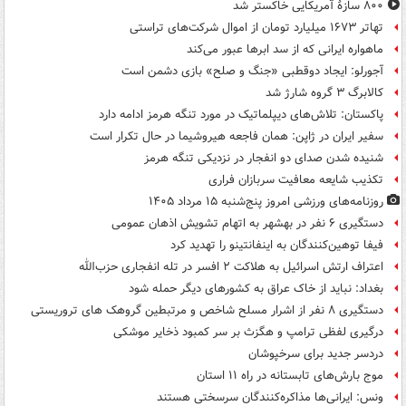
۸۰۰ سازۀ آمریکایی خاکستر شد
تهاتر ۱۶۷۳ میلیارد تومان از اموال شرکت‌های تراستی
ماهواره ایرانی که از سد ابرها عبور می‌کند
آجورلو: ایجاد دوقطبی «جنگ و صلح‌» بازی دشمن است
کالابرگ ۳ گروه شارژ شد
پاکستان: تلاش‌های دیپلماتیک در مورد تنگه هرمز ادامه دارد
سفیر ایران در ژاپن: همان فاجعه هیروشیما در حال تکرار است
شنیده شدن صدای دو انفجار در نزدیکی تنگه هرمز
تکذیب شایعه معافیت سربازان فراری
روزنامه‌های ورزشی امروز پنج‌شنبه ۱۵ مرداد ۱۴۰۵
دستگیری ۶ نفر در بهشهر به اتهام تشویش اذهان عمومی
فیفا توهین‌کنندگان به اینفانتینو را تهدید کرد
اعتراف ارتش اسرائیل به هلاکت ۲ افسر در تله انفجاری حزب‌الله
بغداد: نباید از خاک عراق به کشورهای دیگر حمله شود
دستگیری ۸ نفر از اشرار مسلح شاخص و مرتبطین گروهک های تروریستی
درگیری لفظی ترامپ و هگزث بر سر کمبود ذخایر موشکی
دردسر جدید برای سرخپوشان
موج بارش‌های تابستانه در راه ۱۱ استان
ونس: ایرانی‌ها مذاکره‌کنندگان سرسختی هستند