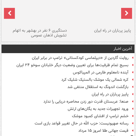
ن
پاییز پرباران در راه ایران
دستگیری ۶ نفر در بهشهر به اتهام
تشویش اذهان عمومی
اس
آخرین اخبار
روایت گاردین از «دیپلماسی کودکستانی» ترامپ در برابر ایران
بسیج تمام ظرفیت‌ها برای تعیین وضعیت دیگر خلبانان سوخو ۲۴ ایران
آینده نامعلوم طارمی در المپیاکوس
کره شمالی یک موشک بالستیک شلیک کرد
بازگشت اندونگ به استقلال منتفی شد
پاییز پرباران در راه ایران
صنعا: عربستان قدرت دور زدن محاصره دریایی را ندارد
ورود تجهیزات جدید به یگان‌های ارتش
خشم ترامپ از افشای کمبود موشک
رسانه صهیونیست: حزب الله در حال تغییر قواعد بازی است
قیمت جهانی طلا امروز ۱۵ مرداد