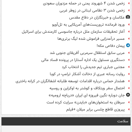
زخمی شدن ۴ شهروند یمنی در حمله مزدوران سعودی
زخمی شدن ۳ نظامی لبنانی در زوطر غربی
عکاسان و خبرنگاران در دفاع مقدس
ورود فرمانده تروریست‌های آمریکایی به تل‌آویو
آغاز تحقیقات سازمان ملل درباره جاسوسی کارمندش برای اسرائیل
مسیر درآمدزایی فراموش شده لیگ برتری‌ها
پیمان دفاعی مکه!
مربی سابق استقلال سرمربی آفریقای جنوبی شد
دستگیری مسئول یک اداره آستارا در پرونده فساد مالی
مجتبی جباری تیم جدیدش را انتخاب کرد
روایت رسانه عبری از دخالت آشکار ترامپ در کوبا
هشدار حماس درباره اقدامات توسعه طلبانه اشغالگران در کرانه باختری
احتمال سفر ویتکاف و کوشنر به اوکراین و روسیه
جان دوباره نگین فیروزه ای ایران «دریاچه ارومیه»
سرطان به استخوان‌های «بایدن» سرایت کرده است
پیروزی قاطع چلسی برابر میلان +فیلم
سلامت