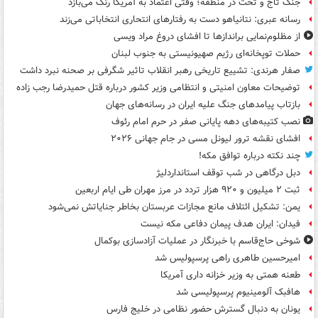
جنگ تاج و تخت در منطقه؛ وقتی اعتماد به آمریکا رنگ می‌بازد
رسانه عبری: نتانیاهو دست به رفتارهای انتحاری انتخاباتی می‌زند
از مظلوم‌نمایی براندازها تا افشای دروغ مراد ویسی
حملات توپخانه‌ای رژیم صهیونیستی به جنوب لبنان
صفار هرندی: تشییع تاریخی رهبر انقلاب تاثیر شگرفی بر صحنه نبرد داشت
توضیحات معاون امنیتی و انتظامی وزیر کشور درباره قتل حمیدرضا رجب زاده
بازتاب پیامدهای جنگ علیه ایران در رسانه‌های جهان
نصب کتیبه‌های دهه پایانی صفر در حرم امام رئوف
افشای نقشه ترور لیونل مسی در جام جهانی ۲۰۲۶
چند نکته درباره توافق مکه!
دبل درگاهی در شب توقف استانداردلیژ
ثبت ۲ میلیون و ۹۲۰ هزار تردد در مرز مهران طی ایام اربعین
یمن: تشکیل ائتلاف مانع مجازات عربستان بخاطر جنایاتش نمی‌شود
فیدان: ایران هدف پیمان دفاعی مکه نیست
شوخی حاج‌قاسم با خبرنگار در عملیات آزادسازی بوکمال
امیرحسین طاهری راهی پرسپولیس شد
طعنه همتی به وزیر خزانه داری آمریکا
هافبک آلومینیوم پرسپولیسی شد
یونان به دنبال گسترش حضور نظامی در خلیج فارس