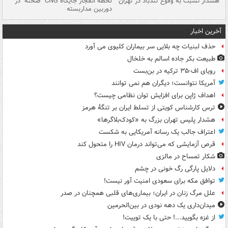
ای
هشدار نسبت به وفوع تندباد در تهران
لحظه انفجار جایگاه CNG "صحنه" در
دس
دوربین مداربسته
ات
آخرین اخبار
حذف لبنیات چه بلایی سر بیماران کلیوی می آورد
طبیعت بکر جاده اسالم به خلخال
رویای اف-۳۵ ترکیه در بن‌بست
آمریکا نتوانست؛ دیگران هم نمی توانند
اهداف ژاپن برای افزایش توان نظامی چیست؟
ترس کارشناس کویتی از تسلط ایران بر تنگۀ هرمز
هشدار پلیس تهران بزرگ به «کودک‌بلاگرها»
اعتراف جالب یک رسانه آمریکایی به شکست
قرص آزمایشی که می‌تواند درمان HIV را متحول کند
شکار تمساح در مالزی
دلایل پارگی رگ خونی در چشم
توافق مکه برای سعودی امنیت آور نیست!
علل مرگ زنان در ایران؛ بیماری‌های قلبی همچنان در صدر
میدان‌داری یک دهه نودی در بین‌الحرمین
از غزه بگویید...! حتی با یک توییت!