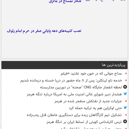
شکار تمساح در مالزی
نصب کتیبه‌های دهه پایانی صفر در حرم امام رئوف
پربازدیدترین ها
مداح جوانی که در خون خود غلتید +فیلم
خدمه ناو لینکلن: پس از ۸ ماه حضور در دریا خسته و درمانده‌ شدیم
لحظه انفجار جایگاه CNG "صحنه" در دوربین مداربسته
هشدار دبیر شورای عالی امنیت ملی به امریکا درباره تنگه هرمز
جزئیات جدید از نفتکش منفجر شده در هرمز
حتی اوکراین هم به ترکیه حمله کرد
تشکیل تیم کارآگاهان زبده برای دستگیری عاملان قتل رجب‌زاده
ترس کارشناس کویتی از تسلط ایران بر تنگۀ هرمز
مجتبی جباری تیم جدیدش را انتخاب کرد