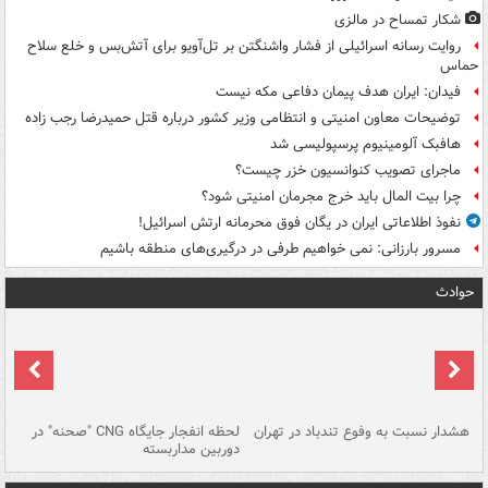
شکار تمساح در مالزی
روایت رسانه اسرائیلی از فشار واشنگتن بر تل‌آویو برای آتش‌بس و خلع سلاح
حماس
فیدان: ایران هدف پیمان دفاعی مکه نیست
توضیحات معاون امنیتی و انتظامی وزیر کشور درباره قتل حمیدرضا رجب زاده
هافبک آلومینیوم پرسپولیسی شد
ماجرای تصویب کنوانسیون خزر چیست؟
چرا بیت المال باید خرج مجرمان امنیتی شود؟
نفوذ اطلاعاتی ایران در یگان فوق محرمانه ارتش اسرائیل!
مسرور بارزانی: نمی خواهیم طرفی در درگیری‌های منطقه باشیم
حوادث
ای
هشدار نسبت به وفوع تندباد در تهران
لحظه انفجار جایگاه CNG "صحنه" در
دس
دوربین مداربسته
ات