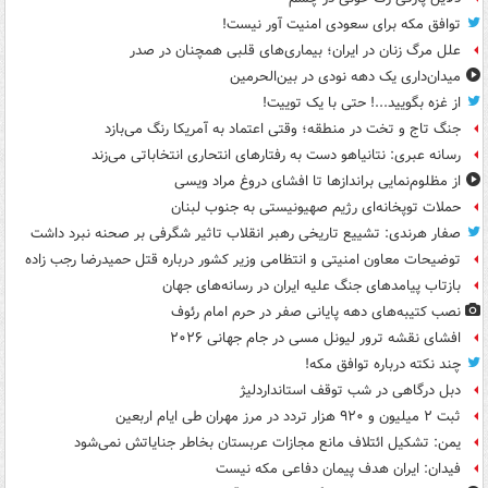
توافق مکه برای سعودی امنیت آور نیست!
علل مرگ زنان در ایران؛ بیماری‌های قلبی همچنان در صدر
میدان‌داری یک دهه نودی در بین‌الحرمین
از غزه بگویید...! حتی با یک توییت!
جنگ تاج و تخت در منطقه؛ وقتی اعتماد به آمریکا رنگ می‌بازد
رسانه عبری: نتانیاهو دست به رفتارهای انتحاری انتخاباتی می‌زند
از مظلوم‌نمایی براندازها تا افشای دروغ مراد ویسی
حملات توپخانه‌ای رژیم صهیونیستی به جنوب لبنان
صفار هرندی: تشییع تاریخی رهبر انقلاب تاثیر شگرفی بر صحنه نبرد داشت
توضیحات معاون امنیتی و انتظامی وزیر کشور درباره قتل حمیدرضا رجب زاده
بازتاب پیامدهای جنگ علیه ایران در رسانه‌های جهان
نصب کتیبه‌های دهه پایانی صفر در حرم امام رئوف
افشای نقشه ترور لیونل مسی در جام جهانی ۲۰۲۶
چند نکته درباره توافق مکه!
دبل درگاهی در شب توقف استانداردلیژ
ثبت ۲ میلیون و ۹۲۰ هزار تردد در مرز مهران طی ایام اربعین
یمن: تشکیل ائتلاف مانع مجازات عربستان بخاطر جنایاتش نمی‌شود
فیدان: ایران هدف پیمان دفاعی مکه نیست