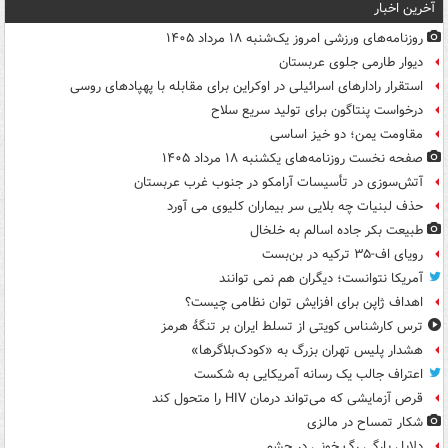
آخرین اخبار
روزنامه‌های ورزشی امروز یک‌شنبه ۱۸ مرداد ۱۴۰۵
دیوار طارمی جلوی عربستان
استقرار رادارهای اسرائیلی در اوکراین برای مقابله با پهپادهای روسی
درخواست پنتاگون برای تولید سریع سلاح
مقاومت یمن؛ دو خیز اساسی
صفحه نخست روزنامه‌های یکشنبه ۱۸ مرداد ۱۴۰۵
آتش‌سوزی در تأسیسات آرامکو در جنوب غرب عربستان
حذف لبنیات چه بلایی سر بیماران کلیوی می آورد
طبیعت بکر جاده اسالم به خلخال
رویای اف-۳۵ ترکیه در بن‌بست
آمریکا نتوانست؛ دیگران هم نمی توانند
اهداف ژاپن برای افزایش توان نظامی چیست؟
ترس کارشناس کویتی از تسلط ایران بر تنگۀ هرمز
هشدار پلیس تهران بزرگ به «کودک‌بلاگرها»
اعتراف جالب یک رسانه آمریکایی به شکست
قرص آزمایشی که می‌تواند درمان HIV را متحول کند
شکار تمساح در مالزی
دلایل پارگی رگ خونی در چشم