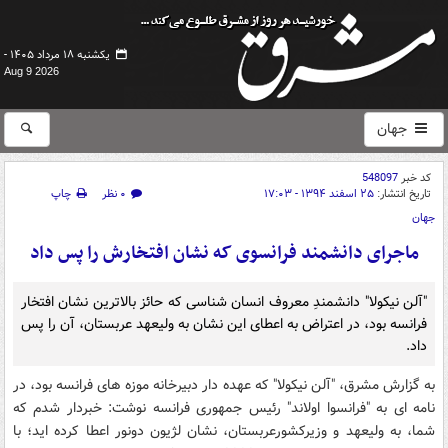
یکشنبه ۱۸ مرداد ۱۴۰۵ -
Aug 9 2026
جهان
کد خبر
548097
تاریخ انتشار:
۲۵ اسفند ۱۳۹۴ - ۱۷:۰۳
۰ نظر
چاپ
جهان
ماجرای دانشمند فرانسوی که نشان افتخارش را پس داد
"آلن نیکولا" دانشمندِ معروف انسان شناسی که حائز بالاترین نشان افتخار
فرانسه بود، در اعتراض به اعطای این نشان به ولیعهد عربستان، آن را پس
داد.
به گزارش مشرق، "آلن نیکولا" که عهده دار دبیرخانه موزه های فرانسه بود، در
نامه ای به "فرانسوا اولاند" رئیس جمهوری فرانسه نوشت: خبردار شدم که
شما، به ولیعهد و وزیرکشورعربستان، نشان لژیون دونور اعطا کرده اید؛ با