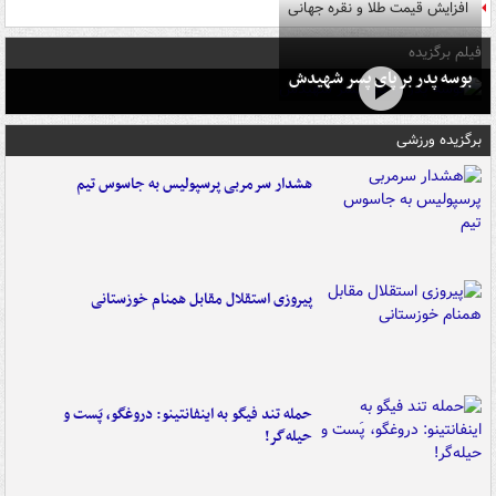
افزایش قیمت طلا و نقره جهانی
فیلم برگزیده
بوسه‌ پدر بر پای پسر شهیدش
برگزیده ورزشی
هشدار سرمربی پرسپولیس به جاسوس تیم
پیروزی استقلال مقابل همنام خوزستانی
حمله تند فیگو به اینفانتینو: دروغگو، پَست‌ و
حیله‌گر!