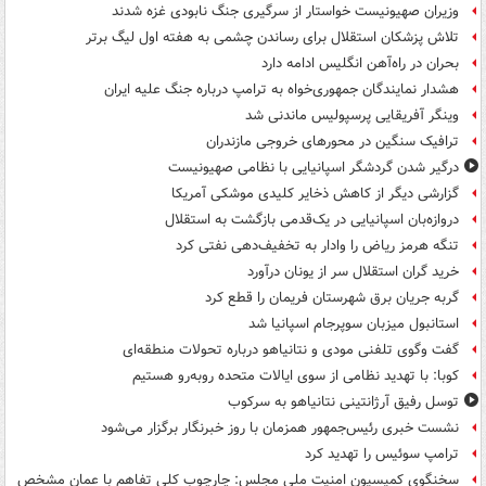
وزیران صهیونیست خواستار از سرگیری جنگ نابودی غزه شدند
تلاش پزشکان استقلال برای رساندن چشمی به هفته اول لیگ برتر
بحران در راه‌آهن انگلیس ادامه دارد
هشدار نمایندگان جمهوری‌خواه به ترامپ درباره جنگ علیه ایران
وینگر آفریقایی پرسپولیس ماندنی شد
ترافیک سنگین در محورهای خروجی مازندران
درگیر شدن گردشگر اسپانیایی با نظامی صهیونیست
گزارشی دیگر از کاهش ذخایر کلیدی موشکی آمریکا
دروازه‌بان اسپانیایی در یک‌قدمی بازگشت به استقلال
تنگه هرمز ریاض را وادار به تخفیف‌دهی نفتی کرد
خرید گران استقلال سر از یونان درآورد
گربه جریان برق شهرستان فریمان را قطع کرد
استانبول میزبان سوپرجام اسپانیا شد
گفت وگوی تلفنی مودی و نتانیاهو درباره تحولات منطقه‌ای
کوبا: با تهدید نظامی از سوی ایالات متحده روبه‌رو هستیم
توسل رفیق آرژانتینی نتانیاهو به سرکوب
نشست خبری رئیس‌جمهور همزمان با روز خبرنگار برگزار می‌شود
ترامپ سوئیس را تهدید کرد
سخنگوی کمیسیون امنیت ملی مجلس: چارچوب کلی تفاهم با عمان مشخص