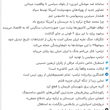
سامانه ضد موشکی لیزری؛ از بلوف سیاسی تا واقعیت میدانی
تصاویر جدید از پهپادهای منهدم‌شده آمریکا توسط سپاه
هشدار سرمربی پرسپولیس به جاسوس تیم
چرا محمد صلاح ترکیه را به عربستان و آمریکا ترجیح داد
توقف طولانی کامیون‌ها پشت مرز؛ صورت‌حساب سنگینی که به اقتصاد می‌رسد
برخورد پراید با تیر برق ۲ فوتی بر جای گذاشت
تلگراف: جنگ علیه ایران ممکن است به یکی از اشتباهات تاریخ تبدیل شود
سوخو۳۵ با این موشک‌ها به ناوهای‌جنگی حمله می‌کند
ترامپ: فکر می‌کنم جنگ با ایران خیلی زود پایان می‌یابد
ترامپ سوئیس را تهدید کرد
استقبال خاص دخترک عراقی از زائران اربعین حسینی
ایالات متحده واقعاً یک «ببر کاغذی» است!
افشاگری برادرزاده ترامپ: تمام تصمیم‌هایش از روی ترس است
نمایی زیبا از تنگه کریان جزیره قشم
گربه جریان برق شهرستان فریمان را قطع کرد
رکوردشکنی پیش‌فروش جدیدترین گوشی‌های تاشوی سامسونگ
امضای سران پاکستان، عربستان و ترکیه برای «دفاع جمعی»
دروازه‌بان اسپانیایی در یک‌قدمی بازگشت به استقلال