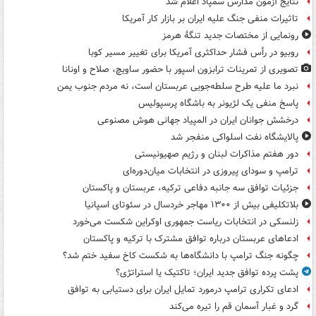
نتایج آزمون مدارس سمپاد اعلام شد
تاثیرات منفی جنگ علیه ایران بر بازار کار آمریکا
رونمایی از مختصات جدید تنگۀ هرمز
روبیو در رأس فشار حداکثری آمریکا برای تغییر مسیر کوبا
تصویری از تمرینات ترابزون اسپور با حضور ساویچ، صلاح و اونانا
نبرد ما علیه طرح سلطه‌جویی عربستان است، نه مردم جنوب یمن
پاسخ منفی یک لژیونر به باشگاه پرسپولیس
درخشش جوانان ایران در المپیاد جهانی هوش مصنوعی
پالایشگاه نفت اسلواکی منفجر شد
دور هفتم مذاکرات لبنان و رژیم صهیونیستی
ترامپ و سودای پیروزی در انتخابات میان‌دوره‌ای
جزئیات توافق سه جانبه دفاعی ترکیه، عربستان و پاکستان
بلاتکلیفی بیش از ۱۳۰۰ مهاجر خردسال در سئوتای اسپانیا
زلنسکی در انتخابات ریاست جمهوری اوکراین شکست می‌خورد
ادعاهای عربستان درباره توافق مشترک با ترکیه و پاکستان
چگونه جنگ ترامپ با دانشگاه‌ها به شکست کاخ سفید ختم شد؟
پشت پرده توافق جدید ایران؛ تاکتیک یا استراتژی؟
ادعای تکراری ترامپ درمورد تمایل ایران برای دستیابی به توافق
گرد و غبار آسمان قم را تیره می‌کند