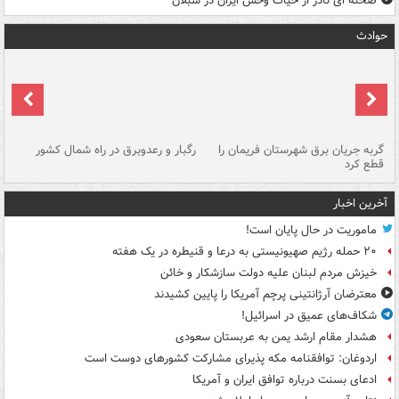
صحنه ای نادر از حیات وحش ایران در سبلان
حوادث
گربه جریان برق شهرستان فریمان را
رگبار و رعدوبرق در راه شمال کشور
قطع کرد
گذ
آخرین اخبار
ماموریت در حال پایان است!
۲۰ حمله رژیم صهیونیستی به درعا و قنیطره در یک هفته
خیزش مردم لبنان علیه دولت سازشکار و خائن
معترضان آرژانتینی پرچم آمریکا را پایین کشیدند
شکاف‌های عمیق در اسرائیل!
هشدار مقام ارشد یمن به عربستان سعودی
اردوغان: توافقنامه مکه پذیرای مشارکت کشورهای دوست است
ادعای بسنت درباره توافق ایران و آمریکا