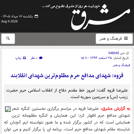
یکشنبه ۱۸ مرداد ۱۴۰۵ -
Aug 9 2026
فرهنگ و هنر
کد خبر
548045
تاریخ انتشار:
۲۵ اسفند ۱۳۹۴ - ۱۵:۱۱
۰ نظر
چاپ
فرهنگ و هنر
قزوه: شهدای مدافع حرم مظلوم‌ترین شهدای انقلابند
علیرضا قزوه گفت: امروز خط مقدم دفاع از انقلاب اسلامی حرم حضرت
زینب (س) و سرزمین سوریه است.
به گزارش مشرق،
علیرضا قزوه در مراسم برگزاری نخستین کنگره شعر
شهدای مدافع حرم اظهار کرد: این همایش و کنگره مظلومانه ترین
همایشی است که در کشور برگزار شده و ما هنوز نتوانسته ایم آنچنان که
شایسته مقام شهدای مدافع حرم است، برنامه ای را برگزار کنیم و می توان