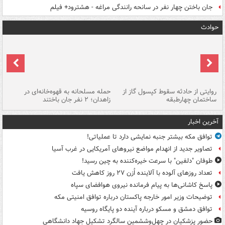
جان باختن چهار نفر در سانحه رانندگی مراغه - هشترود+ فیلم
حوادث
روایتی از حادثه سقوط کپسول گاز از
حمله مسلحانه به قهوه‌خانه‌ای در
عا
ساختمان چهارطبقه
زاهدان؛ ۲ نفر جان باختند
دس
آخرین اخبار
توافق مکه بیشتر جنبه نمایشی دارد تا عملیاتی!
تصاویر جدید از انهدام مواضع نیروهای آمریکایی در غرب آسیا
طوفان "دلفین" با سرعت خیره‌کننده به چین رسید!
تعداد روزهای آلوده با آلاینده اُزن ۲۷ روز کاهش یافت
پاسخ کاشانی‌ها به پیام فرمانده نیروی هوافضای سپاه
توضیحات وزیر امور خارجه پاکستان درباره توافق امنیتی مکه
توافق دمشق و مسکو درباره آینده دو پایگاه روسیه
حضور پزشکیان در چهل‌وششمین سالگرد تشکیل جهاد دانشگاهی