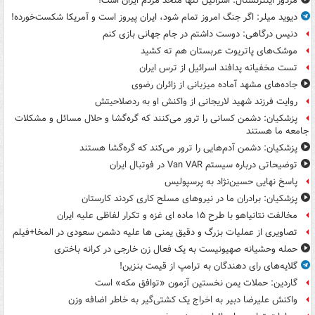
مزدور اینترنشنال: اسرائیل تنها متحد مردم ایران است!
دیوید میلر: اگر جنگ امروز تمام شود، ایران پیروز است و آمریکا شکست‌خورده!
دنیس درگاهی: دوست داشتم در جام جهانی بازی کنم
موشک‌های پاتریوت عربستان هم ته‌ کشید
تست مخفیانه پدافند اسرائیل از ترس ایران
جاده‌های مشهد آماده میزبانی از زائران رضوی
روایت فرزند شهید لاریجانی از واکنش او به ردصلاحیتش
پزشکیان: دشمن کسانی را ترور می‌کنند که گره‌گشا و حلال مسائل و مشکلات
جامعه ما هستند
پزشکیان: دشمن آدم‌هایی را ترور می‌کند که گره‌گشا هستند
توضیحاتی درباره سیستم Van VAR در فوتبال ایران
پاسخ نهایی حسین‌نژاد به پرسپولیس
پزشکیان: برادران ما در نیروهای مسلح کاری کردند کارستان
مخالفت نتانیاهو با طرح ۱۵ ماده ای غزه و تکرار لفاظی علیه ایران
تصاویری از عملیات بزرگ و دقیق یمنی ها علیه دشمن سعودی در المخا+فیلم
حمله وحشیانه صهیونیست به یک فعال زن خارجی در کرانه باختری
گلایه‌های رای دهندگان به ترامپ از قیمت بنزین!
گاردین: حملات یمن نخستین آزمون «توافق مکه» است
واکنش علیرضا دبیر به اخراج یک کشتی‌گیر به خاطر اضافه وزن