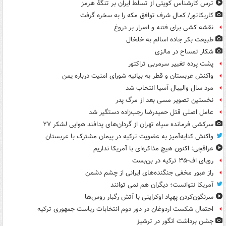
ترس کارشناس کویتی از تسلط ایران بر تنگۀ هرمز
کاریکاتور/ کمال شرف توافق مکه را به سخره گرفت
نقشه کشی برای فتنه و اصرار بر دروغ
طبیعت بکر جاده اسالم به خلخال
شکار تمساح در مالزی
پشت پرده تغییر سرمربی تراکتور
واکنش عربستان و قطر به بیانیه شورای امنیت درباره یمن
مرد سال والیبال آسیا انتخاب شد
نخستین تصویر مسی بعد از مرگ پدر
عامل اصلی قتل حمیدرضا رجب‌زاده دستگیر شد
سرکشی فرمانده سپاه تهران از گردان‌های پدافند هوایی لشکر ۲۷
واکنش کنایه‌آمیز به عضویت ترکیه در پیمان مشترک با عربستان
عراقچی: اکنون هیچ مذاکره‌ای با آمریکا نداریم
رویای اف-۳۵ ترکیه در بن‌بست
راز عبور مخفی جنگنده‌های ایرانی از چشم دشمن
آمریکا نتوانست؛ دیگران هم نمی توانند
سرنگون‌کردن پهپاد اوکراینی با آتش رگبار روس‌ها
احتمال شکست اردوغان در دور دوم انتخابات ریاست جمهوری ترکیه
جشن برداشت انگور در ترشیز