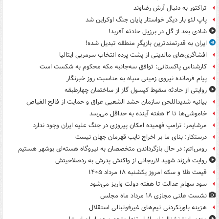
تراکتور به دنبال آرش رضاوند
پاپ لئو بار دیگر خواستار پایان جنگ اوکراین شد
شادی بعد از گل در برزیل حادثه آفرید!
ایران به قدرتمندترین بازیگرِ منطقه تبدیل شده!
افشاگری‌های مالدینی از پشت پرده انتخاب سرمربی ایتالیا
کارشناس پاکستانی: توافق سه‌جانبه مکه محکوم به شکست است
پیام فرمانده نیروی زمینی سپاه به مناسبت روز خبرنگار
روایتی از حادثه سقوط کپسول گاز از ساختمان چهارطبقه
بیانیه شدیداللحن سازمان حشد الشعبی عراق و حمایت از فالح الفیاض
خاموشی‌ها تا ۲ هفته آینده به حداقل می‌رسد
مرشایمر: ترامپ فهمیده امکان پیروزی در جنگ علیه ایران وجود ندارد
درستکار: بنای ما بر اخراج نایب قهرمان جهان نیست
روس‌اتم: در حال بازگرداندن متخصصان به نیروگاه هسته‌ای بوشهر هستیم
روایت فرزند شهید لاریجانی از واکنش پدرش به ردصلاحیتش
قیمت طلا و سکه امروز یکشنبه ۱۸ مرداد ۱۴۰۵
سود سهام عدالت تا هفته دولت واریز می‌شود
نشست علنی مجازی ۱۸ مرداد ماه مجلس
هزینه باورنکردنی تیم‌های غیرفوتبالی استقلال