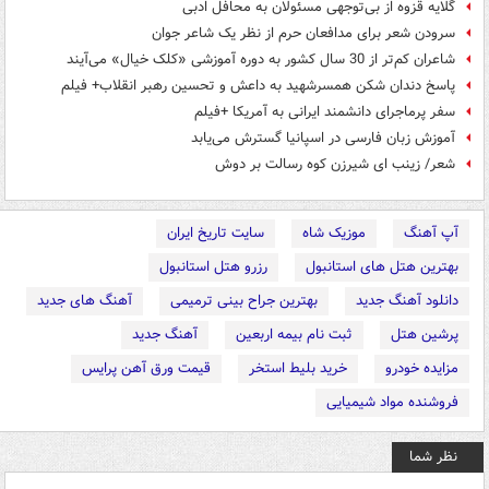
گلایه قزوه از بی‌توجهی مسئولان به محافل ادبی
سرودن شعر برای مدافعان حرم از نظر یک شاعر جوان
شاعران کم‌تر از 30 سال کشور به دوره آموزشی «کلک خیال» می‌آیند
پاسخ دندان شکن همسرشهید به داعش و تحسین رهبر انقلاب+ فیلم
سفر پرماجرای دانشمند ایرانی به آمریکا +فیلم
آموزش زبان فارسی در اسپانیا گسترش می‌یابد
شعر/ زینب ای شیرزن کوه رسالت بر دوش
آپ آهنگ
موزیک شاه
سایت تاریخ ایران
بهترین هتل های استانبول
رزرو هتل استانبول
دانلود آهنگ جدید
بهترین جراح بینی ترمیمی
آهنگ های جدید
پرشین هتل
ثبت نام بیمه اربعین
آهنگ جدید
مزایده خودرو
خرید بلیط استخر
قیمت ورق آهن پرایس
فروشنده مواد شیمیایی
نظر شما