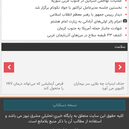
عملیات تهاجمی اسرائیل در جنوب غربی سوریه
نخستین جلسه مدیرعامل تراکتور با جواد نکونام برگزار شد
دیدار رییس جمهور با رهبر معظم انقلاب اسلامی
اعزام زائر اولی‌های آبادانی به زیارت امام هشتم
شهادت جانباز حمله آمریکا به جنوب کرمان
کشف ۳۳ قبضه سلاح در مرزهای آذربایجان غربی
سلامت
حذف لبنیات چه بلایی سر بیماران
قرص آزمایشی که می‌تواند درمان HIV
عل
کلیوی می آورد
را متحول کند
قل
نسخه دسکتاپ
کليه حقوق اين سايت متعلق به پایگاه خبري-تحليلي مشرق نيوز می باشد و
استفاده از مطالب آن با ذکر منبع بلامانع است.