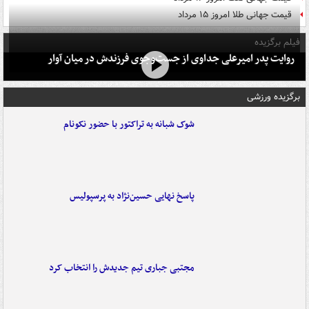
قیمت جهانی طلا امروز ۱۵ مرداد
فیلم برگزیده
روایت پدر امیرعلی جداوی از جست‌وجوی فرزندش در میان آوار
برگزیده ورزشی
شوک شبانه به تراکتور با حضور نکونام
پاسخ نهایی حسین‌نژاد به پرسپولیس
مجتبی جباری تیم جدیدش را انتخاب کرد