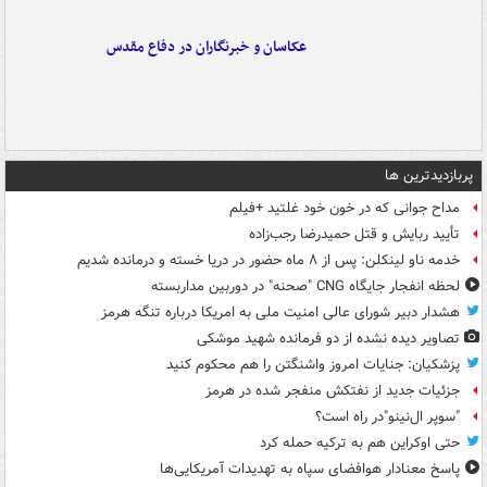
عکاسان و خبرنگاران در دفاع مقدس
پربازدیدترین ها
مداح جوانی که در خون خود غلتید +فیلم
تأیید ربایش و قتل حمیدرضا رجب‌زاده
خدمه ناو لینکلن: پس از ۸ ماه حضور در دریا خسته و درمانده‌ شدیم
لحظه انفجار جایگاه CNG "صحنه" در دوربین مداربسته
هشدار دبیر شورای عالی امنیت ملی به امریکا درباره تنگه هرمز
تصاویر دیده‌ نشده از دو فرمانده شهید موشکی
پزشکیان: جنایات امروز واشنگتن را هم محکوم کنید
جزئیات جدید از نفتکش منفجر شده در هرمز
"سوپر ال‌نینو"در راه است؟
حتی اوکراین هم به ترکیه حمله کرد
پاسخ معنادار هوافضای سپاه به تهدیدات آمریکایی‌ها