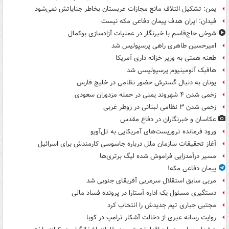
یمن: تشکیل ائتلاف مانع مجازات عربستان بخاطر جنایاتش نمی‌شود
فیدان: ایران هدف پیمان دفاعی مکه نیست
شوخی حاج‌قاسم با خبرنگار در عملیات آزادسازی بوکمال
امیرحسین طاهری راهی پرسپولیس شد
طعنه همتی به وزیر خزانه داری آمریکا
هافبک آلومینیوم پرسپولیسی شد
یونان به دنبال گسترش حضور نظامی در خلیج فارس
زخمی شدن ۴ شهروند یمنی در حمله مزدوران سعودی
زخمی شدن ۳ نظامی لبنانی در زوطر غربی
عکاسان و خبرنگاران در دفاع مقدس
ورود فرمانده تروریست‌های آمریکایی به تل‌آویو
آغاز تحقیقات سازمان ملل درباره جاسوسی کارمندش برای اسرائیل
مسیر درآمدزایی فراموش شده لیگ برتری‌ها
پیمان دفاعی مکه!
مربی سابق استقلال سرمربی آفریقای جنوبی شد
دستگیری مسئول یک اداره آستارا در پرونده فساد مالی
مجتبی جباری تیم جدیدش را انتخاب کرد
روایت رسانه عبری از دخالت آشکار ترامپ در کوبا