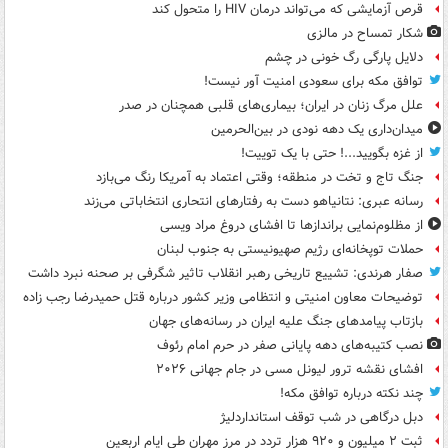
قرص آزمایشی که می‌تواند درمان HIV را متحول کند
شکار تمساح در مالزی
دلایل پارگی رگ خونی در چشم
توافق مکه برای سعودی امنیت آور نیست!
علل مرگ زنان در ایران؛ بیماری‌های قلبی همچنان در صدر
میدان‌داری یک دهه نودی در بین‌الحرمین
از غزه بگویید...! حتی با یک توییت!
جنگ تاج و تخت در منطقه؛ وقتی اعتماد به آمریکا رنگ می‌بازد
رسانه عبری: نتانیاهو دست به رفتارهای انتحاری انتخاباتی می‌زند
از مظلوم‌نمایی براندازها تا افشای دروغ مراد ویسی
حملات توپخانه‌ای رژیم صهیونیستی به جنوب لبنان
صفار هرندی: تشییع تاریخی رهبر انقلاب تاثیر شگرفی بر صحنه نبرد داشت
توضیحات معاون امنیتی و انتظامی وزیر کشور درباره قتل حمیدرضا رجب زاده
بازتاب پیامدهای جنگ علیه ایران در رسانه‌های جهان
نصب کتیبه‌های دهه پایانی صفر در حرم امام رئوف
افشای نقشه ترور لیونل مسی در جام جهانی ۲۰۲۶
چند نکته درباره توافق مکه!
دبل درگاهی در شب توقف استانداردلیژ
ثبت ۲ میلیون و ۹۲۰ هزار تردد در مرز مهران طی ایام اربعین