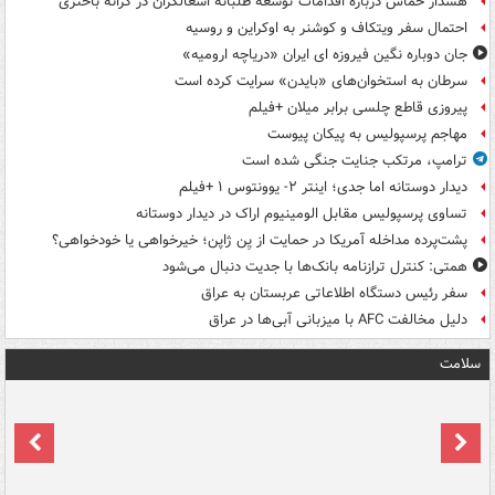
هشدار حماس درباره اقدامات توسعه طلبانه اشغالگران در کرانه باختری
احتمال سفر ویتکاف و کوشنر به اوکراین و روسیه
جان دوباره نگین فیروزه ای ایران «دریاچه ارومیه»
سرطان به استخوان‌های «بایدن» سرایت کرده است
پیروزی قاطع چلسی برابر میلان +فیلم
مهاجم پرسپولیس به پیکان پیوست
ترامپ، مرتکب جنایت جنگی شده است
دیدار دوستانه اما جدی؛ اینتر ۲- یوونتوس ۱ +فیلم
تساوی پرسپولیس مقابل الومینیوم اراک در دیدار دوستانه
پشت‌پرده مداخله آمریکا در حمایت از یِن ژاپن؛ خیرخواهی یا خودخواهی؟
همتی: کنترل ترازنامه بانک‌ها با جدیت دنبال می‌شود
سفر رئیس دستگاه اطلاعاتی عربستان به عراق
دلیل مخالفت AFC با میزبانی آبی‌ها در عراق
سلامت