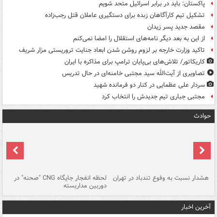
پاکستان: باید در برابر اسرائیل متحد شویم
تشکیل تیم کارآگاهان زبده برای دستگیری عاملان قتل رجب‌زاده
مقصد جدید پسر زیدان
از این به بعد دیگر نامه‌های استقلال را امضا نمی‌کنم
تاکید وزارت خارجه بر لزوم روشن شدن ابعاد جنایت تروریستی مزار شریف
کاریکاتور/ تلاش‌های بی‌پایان ترامپ برای مذاکره با ایران
تصاویری از آیت‌الله سید مجتبی خامنه‌ای در حال تدریس
سردار علی عظمایی در کنار دو فرمانده شهید
مجتبی جباری تیم جدیدش را انتخاب کرد
حوادث
ای
هشدار نسبت به وفوع تندباد در تهران
لحظه انفجار جایگاه CNG "صحنه" در
دس
دوربین مداربسته
ات
آخرین اخبار