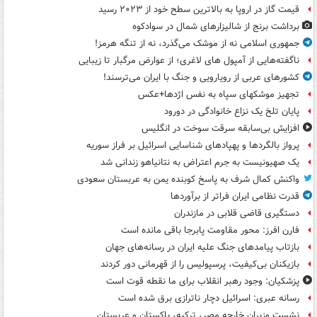
قیمت گاز در اروپا به بالاترین سطح خود از ۲۰۲۳ رسید
برداشت برنج از شالیزارهای شمال در سوادکوه
جمهوری اسلامی نه از موشک می‌گذرد، نه از تنگه هرمز!
ناگفته‌هایی از آمپول های لاغری؛ از عوارض مرگبار تا زیبایی
کشورهای عربی از رویارویی و جنگ با ایران می‌ترسند!
تجهیز موشکهای سپاه به نفس اژدها+عکس
پایان تلخ یک نزاع خانوادگی در دورود
افزایش بی‌سابقه سرقت سوخت در انگلیس
پرواز بالگردها و پهپادهای شناسایی اسرائیل بر فراز سوریه
یک صهیونیست به جرم اعتراض به نتانیاهو زندانی شد
واکنش کمال شرف به پاسخ کوبنده یمن به عربستان سعودی
قدرت نظامی ایران فراتر از برآوردها
دستگیری قاضی قلابی در مازندران
فارن افرز: محور مقاومت پابرجا باقی مانده است
بازتاب پیامدهای جنگ علیه ایران در رسانه‌های جهان
بازیکنان بی‌کیفیت، پرسپولیس را از قهرمانی دور کردند
پزشکیان: وجود رهبر انقلاب برای ما نقطه قوت است
رسانه عبری: اسرائیل دچار ناترازی برق شده است
نشست وزیران خارجه مصر، ترکیه، پاکستان و عربستان