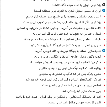
پزشکیان: ایران را همه مردم نگه داشتند
ایران در مسیر تبدیل شدن به قدرت برتر منطقه است!
ارتش یمن: نفتکش سعودی را در خلیج عدن هدف قرار دادیم
پزشکیان: اگر تا امروز مانده‌ایم، به‌خاطر مردم نجیب ایران است
ادامه ناامنی و خشونت در آمریکا؛ چندین کشته در کارولینای شمالی
فیدان: حماس به تعهدات خود عمل کرد، امّا اسرائیل نه
بازداشت عامل ارسال تصاویر پرتاب موشک به رسانه‌های معاند
ماجرایی که رعب و وحشت را در فرودگاه تل‌آویو حاکم کرد
شبیه‌سازی حمله به پایگاه نیروهای دلتا فورس آمریکا
گفت وگوی وزیران خارجه آمریکا و انگلیس درباره ایران
ماکرون: اتحادیه اروپا فشار بر روسیه را افزایش خواهد داد
بیانیه تند اتحادیه لیگ‌های اروپایی علیه اینفانتینو
تحول بزرگ یمن در هدف‌گیری کشتی‌های سعودی
آمریکا: گفتگوهای لبنان و اسرائیل فردا ازسرگرفته خواهد شد!
تفاهم ایران و عمان در آستانه نهایی شدن است
وزیر صمت عازم قرقیزستان شد
اعتراف تحلیلگر آمریکایی؛ واشنگتن در برابر ایران راهبرد خود را باخت
آقای گل جام جهانی مقابل اسرائیل ایستاد