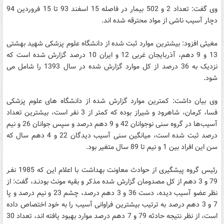
وی گفت: تعداد 2 و 502 بیمار در فاصله 15 اسفند 93 تا 15 فروردین 94
دچار آسیب ناشی از مواد محترقه شده اند.
مغیثی افزود: بیشترین موارد ثبت شده از دانشگاه علوم پزشکی شهید بهشتی
13 و 9 دهم، آذربایجان غربی 12 و ایران 10 درصد گزارش شده است که
نزدیک به 36 درصد از کل موارد گزارش شده در سال 1393 را شامل می
شود.
وی بیان داشت: کمترین موارد گزارش شده از دانشگاه های علوم پزشکی
فسا، کرمان، شاهرود و شیراز بوده که کمتر از 3 نفر است، بیشترین تعداد
آسیب‌ها در گروه سنی نوجوانان 42 و 9 دهم درصد و سپس جوانان 26 و نیم
درصد ثبت شده است، میانگین سنی آسیب دیدگان 22 و 4 دهم سال که
سن این افراد بین 1 و نیم تا 89 سال متغیر بود.
رئیس گروه پیشگیری از حوادث معاونت بهداشت با اعلام این که 1985 نفـر
79 و 3 دهم از کل مصدومان گزارش شده مذکر و بقیه مونث بودنـد، گفت: از
نظر عضو آسیب دیده، دست 36 و 3 دهم درصد، چشم 23 و نیم درصد و پا
7 و 3 دهم درصد به ترتیب بیشترین فراوانی آسیب را به خود اختصاص داده
است، از نظر نتیجه حادثه 79 و 7 دهم درصد موارد بهبود یافته اند، تعداد 30