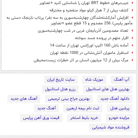
جیب‌بر‌های خطوط BRT تهران را شناسایی کنید +تصاویر
کشف بیش از 7 هزار کیلو مواد منفجره و محترقه
افزایش آمارکشته‌شدگان چهارشنبه‌سوری به سه نفر/ پرتاب نارنجک دستی به
مأمور پلیس/ 256 مصدوم و 15 قطع عضو +تصاویر
تعداد مصدومین آذربایجان غربی در شب چهارشنبه‌سوری
اقرار متهم در پرونده جسد سوخته
آماده باش 160 اکیپ اورژانس تهران از ساعت 14
استقرار ماموران آتش‌نشانی در 1000 نقطه تهران
مرگ بیش از 12 میلیون انسان بر اثر خطرات زیست‌محیطی
آپ آهنگ
موزیک شاه
سایت تاریخ ایران
بهترین هتل های استانبول
رزرو هتل استانبول
دانلود آهنگ جدید
بهترین جراح بینی ترمیمی
آهنگ های جدید
پرشین هتل
ثبت نام بیمه اربعین
آهنگ جدید
مزایده خودرو
خرید بلیط استخر
قیمت ورق آهن پرایس
فروشنده مواد شیمیایی