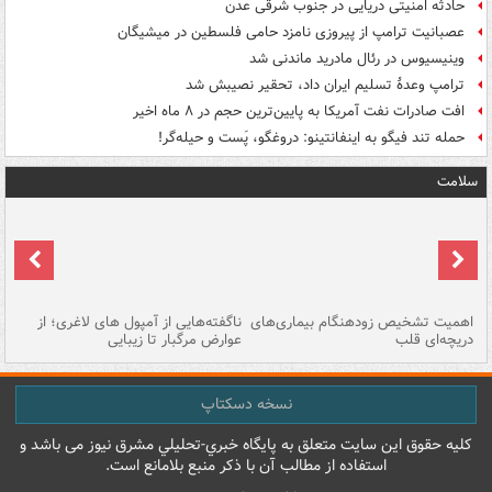
حادثه امنیتی دریایی در جنوب شرقی عدن
عصبانیت ترامپ از پیروزی نامزد حامی فلسطین در میشیگان
وینیسیوس در رئال مادرید ماندنی شد
ترامپ وعدۀ تسلیم ایران داد، تحقیر نصیبش شد
افت صادرات نفت آمریکا به پایین‌ترین حجم در ۸ ماه اخیر
حمله تند فیگو به اینفانتینو: دروغگو، پَست‌ و حیله‌گر!
سلامت
اهمیت تشخیص زودهنگام بیماری‌های
ناگفته‌هایی از آمپول های لاغری؛ از
دریچه‌ای قلب
عوارض مرگبار تا زیبایی
تا
نسخه دسکتاپ
کليه حقوق اين سايت متعلق به پایگاه خبري-تحليلي مشرق نيوز می باشد و
استفاده از مطالب آن با ذکر منبع بلامانع است.