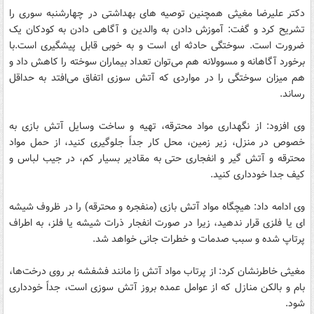
دکتر علیرضا مغیثی همچنین توصیه های بهداشتی در چهارشنبه سوری را
تشریح کرد و گفت: آموزش دادن به والدین و آگاهی دادن به کودکان یک
ضرورت است. سوختگی حادثه ای است و به خوبی قابل پیشگیری است.با
برخورد آگاهانه و مسوولانه هم می‌توان تعداد بیماران سوخته را کاهش داد و
هم میزان سوختگی را در مواردی که آتش سوزی اتفاق می‌افتد به حداقل
رساند.
وی افزود: از نگهداری مواد محترقه، تهیه و ساخت وسایل آتش بازی به
خصوص در منزل، زیر زمین، محل کار جداً جلوگیری کنید، از حمل مواد
محترقه و آتش گیر و انفجاری حتی به مقادیر بسیار کم، در جیب لباس و
کیف جدا خودداری کنید.
وی ادامه داد: هیچگاه مواد آتش بازی (منفجره و محترقه) را در ظروف شیشه
ای یا فلزی قرار ندهید، زیرا در صورت انفجار ذرات شیشه یا فلز، به اطراف
پرتاپ شده و سبب صدمات و خطرات جانی خواهد شد.
مغیثی خاطرنشان کرد: از پرتاب مواد آتش زا مانند فشفشه بر روی درخت‌ها،
بام و بالکن منازل که از عوامل عمده بروز آتش سوزی است، جداً خودداری
شود.