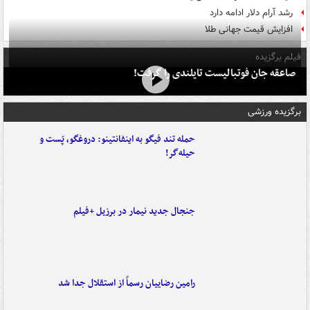
رشد آرام دلار ادامه دارد
افزایش قیمت جهانی طلا
فیلم برگزیده
صاعقه جان فوتبالیست تایلندی را گرفت!
برگزیده ورزشی
حمله تند فیگو به اینفانتینو: دروغگو، پَست‌ و
حیله‌گر!
جنجال جدید نیمار در برزیل +فیلم
رامین رضاییان رسماً از استقلال جدا شد