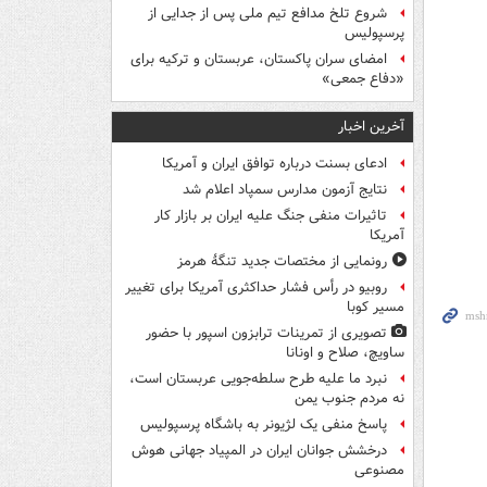
شروع تلخ مدافع تیم ملی پس از جدایی از
پرسپولیس
امضای سران پاکستان، عربستان و ترکیه برای
«دفاع جمعی»
آخرین اخبار
ادعای بسنت درباره توافق ایران و آمریکا
نتایج آزمون مدارس سمپاد اعلام شد
تاثیرات منفی جنگ علیه ایران بر بازار کار
آمریکا
رونمایی از مختصات جدید تنگۀ هرمز
روبیو در رأس فشار حداکثری آمریکا برای تغییر
مسیر کوبا
تصویری از تمرینات ترابزون اسپور با حضور
ساویچ، صلاح و اونانا
نبرد ما علیه طرح سلطه‌جویی عربستان است،
نه مردم جنوب یمن
پاسخ منفی یک لژیونر به باشگاه پرسپولیس
درخشش جوانان ایران در المپیاد جهانی هوش
مصنوعی