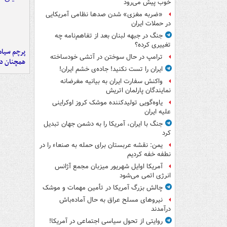
خوب پیش می‌رود
«ضربه مغزی» شدن صدها نظامی آمریکایی
در حملات ایران
جنگ در جبهه لبنان بعد از تفاهم‌نامه چه
تغییری کرده؟
پرچم سیاه
ترامپ در حال سوختن در آتشی خودساخته
همچنان در
ایران را تست نکنید! جاده‌ی خشم ایران!
واکنش سفارت ایران به بیانیه مغرضانه
نمایندگان پارلمان اتریش
یاوه‌گویی تولیدکننده موشک کروز اوکراینی
علیه ایران
جنگ با ایران، آمریکا را به دشمن جهان تبدیل
کرد
یمن: نقشه عربستان برای حمله به صنعاء را در
نطفه خفه کردیم
آمریکا اوایل شهریور میزبان مجمع آژانس
انرژی اتمی می‌شود
چالش بزرگ آمریکا در تأمین مهمات و موشک
نیروهای مسلح عراق به حال آماده‌باش
درآمدند
روایتی از تحول سیاسی اجتماعی در آمریکا!