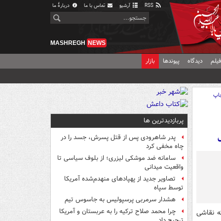
RSS
آرشیو
تماس با ما
دربارهٔ ما
MASHREGH
NEWS
یلم
دیدگاه
پیوندها
بازار
اپ
پربازدیدترین ها
پدر شاهرودی پس از قتل پسرش، جسد را در
چاه مخفی کرد
سامانه ضد موشکی لیزری؛ از بلوف سیاسی تا
واقعیت میدانی
تصاویر جدید از پهپادهای منهدم‌شده آمریکا
توسط سپاه
هشدار سرمربی پرسپولیس به جاسوس تیم
چرا محمد صلاح ترکیه را به عربستان و آمریکا
 مسلمان را که نقاشی
ترجیح داد