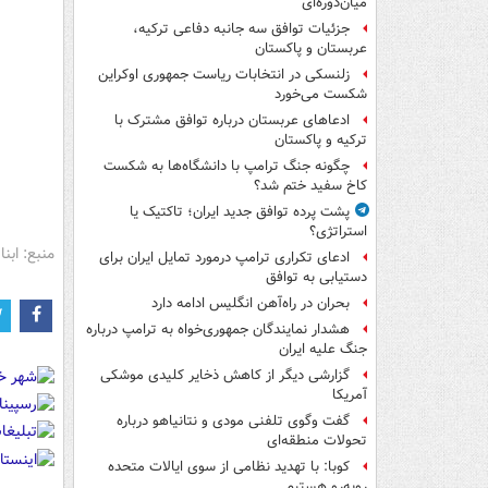
میان‌دوره‌ای
جزئیات توافق سه جانبه دفاعی ترکیه،
عربستان و پاکستان
زلنسکی در انتخابات ریاست جمهوری اوکراین
شکست می‌خورد
ادعاهای عربستان درباره توافق مشترک با
ترکیه و پاکستان
چگونه جنگ ترامپ با دانشگاه‌ها به شکست
کاخ سفید ختم شد؟
پشت پرده توافق جدید ایران؛ تاکتیک یا
استراتژی؟
منبع: ابنا
ادعای تکراری ترامپ درمورد تمایل ایران برای
دستیابی به توافق
بحران در راه‌آهن انگلیس ادامه دارد
هشدار نمایندگان جمهوری‌خواه به ترامپ درباره
جنگ علیه ایران
گزارشی دیگر از کاهش ذخایر کلیدی موشکی
آمریکا
گفت وگوی تلفنی مودی و نتانیاهو درباره
تحولات منطقه‌ای
کوبا: با تهدید نظامی از سوی ایالات متحده
روبه‌رو هستیم