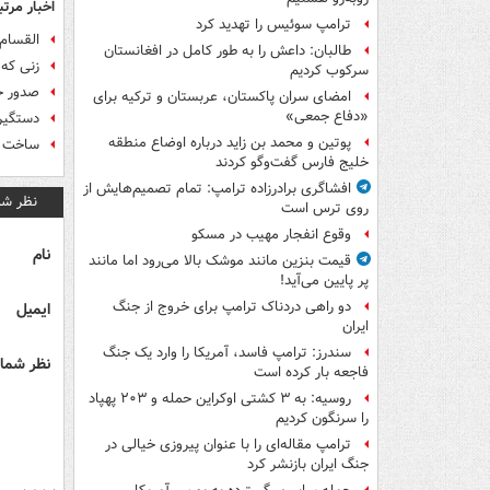
اخبار مرتب
ترامپ سوئیس را تهدید کرد
القسام:
طالبان: داعش را به طور کامل در افغانستان
زنی که 
سرکوب کردیم
صدور حکم 105 سال حبس ب
امضای سران پاکستان، عربستان و ترکیه برای
«دفاع جمعی»
دستگیری ۱۴ نفر در فرودگاه اندونزی پی
پوتین و محمد بن زاید درباره اوضاع منطقه
ساخت م
خلیج فارس گفت‌وگو کردند
افشاگری برادرزاده ترامپ: تمام تصمیم‌هایش از
نظر شم
روی ترس است
وقوع انفجار مهیب در مسکو
نام
قیمت بنزین مانند موشک بالا می‌رود اما مانند
پر پایین می‌آید!
دو راهی دردناک ترامپ برای خروج از جنگ
ایمیل
ایران
سندرز: ترامپ فاسد، آمریکا را وارد یک جنگ
نظر شما 
فاجعه بار کرده است
روسیه: به ۳ کشتی اوکراین حمله و ۲۰۳ پهپاد
را سرنگون کردیم
ترامپ مقاله‌ای را با عنوان پیروزی خیالی در
جنگ ایران بازنشر کرد