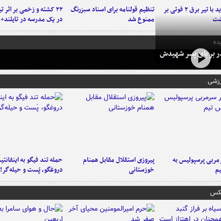
برخورد پراید با تیر برق ۲ فوتی بر
تنظیم قولنامه برای اسناد سبزرنگ
۲۲ کشته و زخمی بر اثر ت
شت
ممنوع شد
در یک مدرسه در تایلند+ 
ده
در بر پای پسر شهیدش
رزشی
ربی پرسپولیس به
پیروزی استقلال مقابل همنام
حمله تند فیگو به اینفانتین
م
خوزستانی
دروغگو، پَست‌ و حیله‌گر!
عکس