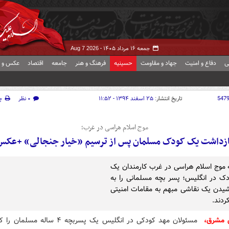
جمعه ۱۶ مرداد ۱۴۰۵ -
Aug 7 2026
ی
دفاع و امنیت
جهاد و مقاومت
حسینیه
فرهنگ و هنر
جامعه
اقتصاد
عکس و ف
547
تاریخ انتشار:
۲۵ اسفند ۱۳۹۴ - ۱۱:۵۲
۰ نظر
چ
موج اسلام هراسی در غرب؛
ازداشت یک کودک مسلمان پس از ترسیم «خیار جنجالی» +عکس
ه موج اسلام هراسی در غرب کارمندان یک
ک در انگلیس؛ پسر بچه مسلمانی را به
یدن یک نقاشی مبهم به مقامات امنیتی
ردند.
 مشرق،
مسئولان مهد کودکی در انگلیس یک پسربچه ۴ ساله