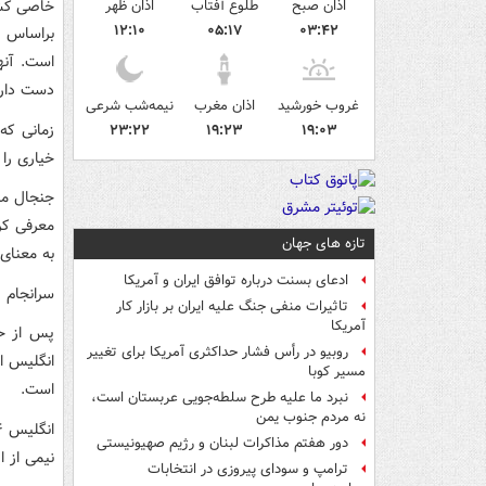
اذان صبح
طلوع آفتاب
اذان ظهر
خاصی کشید
۱۲:۱۰
۰۵:۱۷
۰۳:۴۲
براساس ا
دست دارد
غروب خورشید
اذان مغرب
نیمه‌شب شرعی
زمانی که
۲۳:۲۲
۱۹:۲۳
۱۹:۰۳
خیاری را م
جنجال ما
تازه های جهان
به معنای
ادعای بسنت درباره توافق ایران و آمریکا
سرانجام 
تاثیرات منفی جنگ علیه ایران بر بازار کار
آمریکا
پس از حم
روبیو در رأس فشار حداکثری آمریکا برای تغییر
انگلیس ا
مسیر کوبا
است.
نبرد ما علیه طرح سلطه‌جویی عربستان است،
نه مردم جنوب یمن
دور هفتم مذاکرات لبنان و رژیم صهیونیستی
نیمی از ا
ترامپ و سودای پیروزی در انتخابات