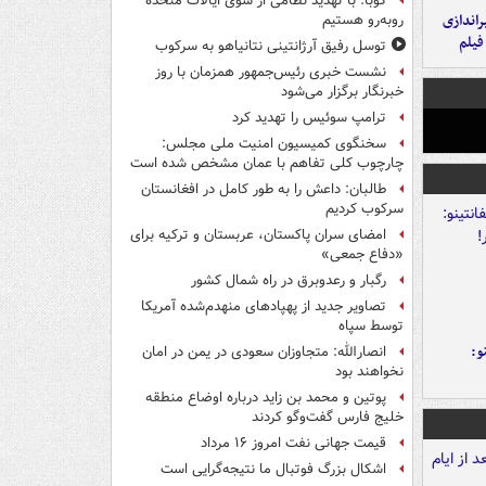
کوبا: با تهدید نظامی از سوی ایالات متحده
یراندازی
روبه‌رو هستیم
فیلم
توسل رفیق آرژانتینی نتانیاهو به سرکوب
نشست خبری رئیس‌جمهور همزمان با روز
خبرنگار برگزار می‌شود
ترامپ سوئیس را تهدید کرد
سخنگوی کمیسیون امنیت ملی مجلس:
چارچوب کلی تفاهم با عمان مشخص شده است
طالبان: داعش را به طور کامل در افغانستان
سرکوب کردیم
امضای سران پاکستان، عربستان و ترکیه برای
«دفاع جمعی»
رگبار و رعدوبرق در راه شمال کشور
تصاویر جدید از پهپادهای منهدم‌شده آمریکا
توسط سپاه
و:
انصارالله: متجاوزان سعودی در یمن در امان
نخواهند بود
پوتین و محمد بن زاید درباره اوضاع منطقه
خلیج فارس گفت‌وگو کردند
قیمت جهانی نفت امروز ۱۶ مرداد
اشکال بزرگ فوتبال ما نتیجه‌گرایی است