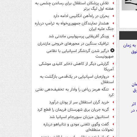
تلاش پزشکان استقلال برای رساندن چشمی به
هفته اول لیگ برتر
بحران در راه‌آهن انگلیس ادامه دارد
هشدار نمایندگان جمهوری‌خواه به ترامپ درباره
جنگ علیه ایران
وینگر آفریقایی پرسپولیس ماندنی شد
ترافیک سنگین در محورهای خروجی مازندران
درگیر شدن گردشگر اسپانیایی با نظامی
صهیونیست
گزارشی دیگر از کاهش ذخایر کلیدی موشکی
آمریکا
دروازه‌بان اسپانیایی در یک‌قدمی بازگشت به
استقلال
مان
تنگه هرمز ریاض را وادار به تخفیف‌دهی نفتی
وق
کرد
خرید گران استقلال سر از یونان درآورد
گربه جریان برق شهرستان فریمان را قطع کرد
استانبول میزبان سوپرجام اسپانیا شد
گفت وگوی تلفنی مودی و نتانیاهو درباره
تحولات منطقه‌ای