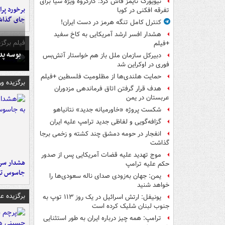
نیویورک تایمز فاش کرد: کارگروه ویژه سیا برای
تفرقه افکنی در کوبا
جای گذا
کنترل کامل تنگه هرمز در دست ایران!
هشدار افسر ارشد آمریکایی به کاخ سفید
فیلم برگزی
+فیلم
بوسه‌ پ
دبیرکل سازمان ملل باز هم خواستار آتش‌بس
فوری در اوکراین شد
حمایت هلندی‌ها از مظلومیت فلسطین +فیلم
برگزیده و
هدف قرار گرفتن اتاق‌ فرماندهی مزدوران
عربستان در یمن
شکست پروژه «خاورمیانه جدید» نتانیاهو
گزافه‌گویی و لفاظی جدید ترامپ علیه ایران
انفجار در حومه دمشق چند کشته و زخمی برجا
گذاشت
موج تهدید علیه قضات آمریکایی پس از صدور
هشدار سرم
حکم علیه ترامپ
جاسوس تی
یمن: جهان به‌زودی صدای ناله سعودی‌ها را
خواهد شنید
برگزیده 
یونیفل: ارتش اسرائیل در یک روز ۱۱۳ توپ به
جنوب لبنان شلیک کرده است
ترامپ: همه چیز درباره ایران به طور استثنایی