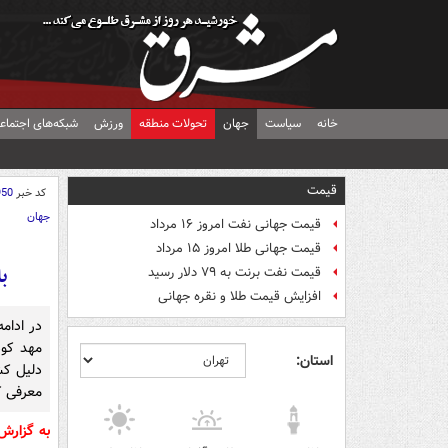
خانه
سیاست
جهان
تحولات منطقه
ورزش
شبکه‌های اجتماع
قیمت
کد خبر
950
جهان
قیمت جهانی نفت امروز ۱۶ مرداد
قیمت جهانی طلا امروز ۱۵ مرداد
ب
قیمت نفت برنت به ۷۹ دلار رسید
افزایش قیمت طلا و نقره جهانی
در ادام
مهد کود
استان:
دلیل کش
معرفی ک
به گزارش