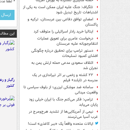
حمله سایبری گسترده به بورس آمریکا
*
لطفا عدد م
تلگراف: جنگ علیه ایران ممکن است به یکی از
اشتباهات تاریخ تبدیل شود
امضای توافق دفاعی بین عربستان، ترکیه و
پاکستان
ایتالیا خرید رادار اسرائیلی را متوقف کرد
این مطالب
درخواست عامری برای تعویق عملیات
انتقام‌جویانه علیه عربستان
دستور ترامپ برای تحقیق درباره چگونگی
افشای کمبود تسلیحات
ائتلاف سعودی مدعی حمله ارتش یمن به
نجران شد
۲۲ کشته و زخمی بر اثر تیراندازی در یک
رگبار و رع
مدرسه در تایلند+ فیلم
کشور
سامانه ضد موشکی لیزری؛ از بلوف سیاسی تا
واقعیت میدانی
ترامپ: فکر می‌کنم جنگ با ایران خیلی زود
پایان می‌یابد
نیمی از آمریکایی‌ها از تشدید هرج‌ومرج در
غرب آسیا می‌ترسند
ایالات متحده واقعاً یک «ببر کاغذی» است!