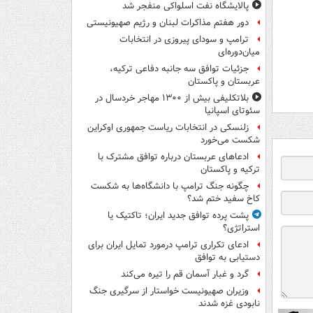
پالایشگاه نفت اسلواکی منفجر شد
دور هفتم مذاکرات لبنان و رژیم صهیونیستی
ترامپ و سودای پیروزی در انتخابات
میان‌دوره‌ای
جزئیات توافق سه جانبه دفاعی ترکیه،
عربستان و پاکستان
بلاتکلیفی بیش از ۱۳۰۰ مهاجر خردسال در
سئوتای اسپانیا
زلنسکی در انتخابات ریاست جمهوری اوکراین
شکست می‌خورد
ادعاهای عربستان درباره توافق مشترک با
ترکیه و پاکستان
چگونه جنگ ترامپ با دانشگاه‌ها به شکست
کاخ سفید ختم شد؟
پشت پرده توافق جدید ایران؛ تاکتیک یا
استراتژی؟
ادعای تکراری ترامپ درمورد تمایل ایران برای
دستیابی به توافق
گرد و غبار آسمان قم را تیره می‌کند
وزیران صهیونیست خواستار از سرگیری جنگ
نابودی غزه شدند