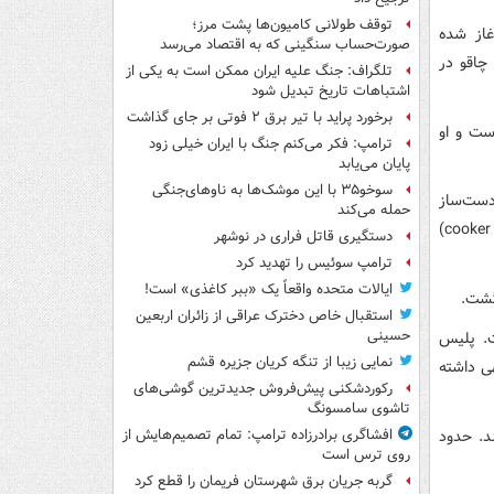
توقف طولانی کامیون‌ها پشت مرز؛
غاز شده
صورت‌حساب سنگینی که به اقتصاد می‌رسد
ت که چاقو در
تلگراف: جنگ علیه ایران ممکن است به یکی از
اشتباهات تاریخ تبدیل شود
برخورد پراید با تیر برق ۲ فوتی بر جای گذاشت
ست و او
ترامپ: فکر می‌کنم جنگ با ایران خیلی زود
پایان می‌یابد
سوخو۳۵ با این موشک‌ها به ناوهای‌جنگی
دست‌ساز
حمله می‌کند
معرفی کرده است. لفظ خیار در زبان انگلیسی (cucumber) است که شبیه کلمه (cooker bomb)
دستگیری قاتل فراری در نوشهر
ترامپ سوئیس را تهدید کرد
ایالات متحده واقعاً یک «ببر کاغذی» است!
گشت.
استقبال خاص دخترک عراقی از زائران اربعین
حسینی
ت. پلیس
نمایی زیبا از تنگه کریان جزیره قشم
ی داشته
رکوردشکنی پیش‌فروش جدیدترین گوشی‌های
تاشوی سامسونگ
لمانان هستند. حدود
افشاگری برادرزاده ترامپ: تمام تصمیم‌هایش از
روی ترس است
گربه جریان برق شهرستان فریمان را قطع کرد