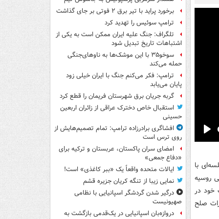
برخورد پراید با تیر برق ۲ فوتی بر جای گذاشت
ترامپ سوئیس را تهدید کرد
تلگراف: جنگ علیه ایران ممکن است به یکی از
اشتباهات تاریخ تبدیل شود
سوخو۳۵ با این موشک‌ها به ناوهای‌جنگی
حمله می‌کند
ترامپ: فکر می‌کنم جنگ با ایران خیلی زود
پایان می‌یابد
گربه جریان برق شهرستان فریمان را قطع کرد
استقبال خاص دخترک عراقی از زائران اربعین
حسینی
افشاگری برادرزاده ترامپ: تمام تصمیم‌هایش از
روی ترس است
Pla
امضای سران پاکستان، عربستان و ترکیه برای
«دفاع جمعی»
ه 24 اسفند، در جلسه‌ای با
ایالات متحده واقعاً یک «ببر کاغذی» است!
ی روسیه
نمایی زیبا از تنگه کریان جزیره قشم
ف خود در
درگیر شدن گردشگر اسپانیایی با نظامی
صهیونیست
رات صلح
دروازه‌بان اسپانیایی در یک‌قدمی بازگشت به