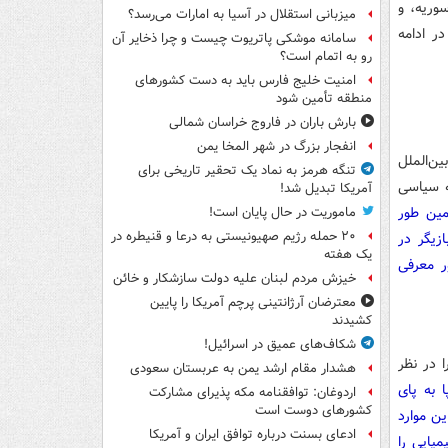
وریه، و
میزبانی استقلال در آسیا به امارات می‌رسد؟
ر ادامه
سامانه موشکی پاتریوت چیست و چرا ذخایر آن
رو به اتمام است؟
امنیت خلیج فارس باید به دست کشورهای
منطقه تأمین شود
بارش باران در فاروج خراسان شمالی
انفجار بزرگ در شهر المخا یمن
ن‌الملل
تنگه هرمز به نماد یک تحقیر تاریخی برای
ه سیاسی
آمریکا تبدیل شد!
مین طور
ماموریت در حال پایان است!
۲۰ حمله رژیم صهیونیستی به درعا و قنیطره در
زیگر در
یک هفته
ر معرفی
خیزش مردم لبنان علیه دولت سازشکار و خائن
معترضان آرژانتینی پرچم آمریکا را پایین
کشیدند
شکاف‌های عمیق در اسرائیل!
 در نظر
هشدار مقام ارشد یمن به عربستان سعودی
 به پای
اردوغان: توافقنامه مکه پذیرای مشارکت
کشورهای دوست است
ن موارد
ادعای بسنت درباره توافق ایران و آمریکا
میایی را