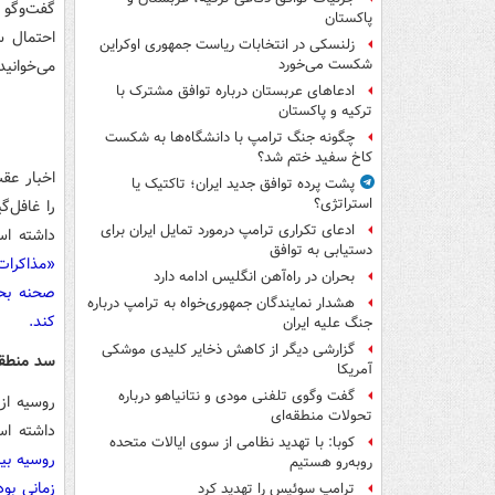
گفت‌وگو 
پاکستان
احتمال س
زلنسکی در انتخابات ریاست جمهوری اوکراین
می‌خوانی
شکست می‌خورد
ادعاهای عربستان درباره توافق مشترک با
ترکیه و پاکستان
چگونه جنگ ترامپ با دانشگاه‌ها به شکست
کاخ سفید ختم شد؟
اخبار عق
پشت پرده توافق جدید ایران؛ تاکتیک یا
استراتژی؟
را غافل‌
ادعای تکراری ترامپ درمورد تمایل ایران برای
داشته ا
دستیابی به توافق
«مذاکرات
بحران در راه‌آهن انگلیس ادامه دارد
صحنه بحر
هشدار نمایندگان جمهوری‌خواه به ترامپ درباره
کند.
جنگ علیه ایران
گزارشی دیگر از کاهش ذخایر کلیدی موشکی
سد منطقی
آمریکا
گفت وگوی تلفنی مودی و نتانیاهو درباره
روسیه از
تحولات منطقه‌ای
داشته ا
کوبا: با تهدید نظامی از سوی ایالات متحده
روسیه بی
روبه‌رو هستیم
زمانی بود
ترامپ سوئیس را تهدید کرد