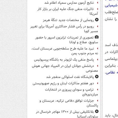
نتایج آزمون مدارس سمپاد اعلام شد
 شیمیایی
تاثیرات منفی جنگ علیه ایران بر بازار کار
صلح‌طلب
آمریکا
را نشان
رونمایی از مختصات جدید تنگۀ هرمز
روبیو در رأس فشار حداکثری آمریکا برای تغییر
مسیر کوبا
تصویری از تمرینات ترابزون اسپور با حضور
ساویچ، صلاح و اونانا
حذف اسد
نبرد ما علیه طرح سلطه‌جویی عربستان است،
کرات در
نه مردم جنوب یمن
یپلماسی
پاسخ منفی یک لژیونر به باشگاه پرسپولیس
نابراین
درخشش جوانان ایران در المپیاد جهانی هوش
مصنوعی
 نظامی.
پالایشگاه نفت اسلواکی منفجر شد
دور هفتم مذاکرات لبنان و رژیم صهیونیستی
ترامپ و سودای پیروزی در انتخابات
میان‌دوره‌ای
جزئیات توافق دفاعی ترکیه، عربستان و
پاکستان
بلاتکلیفی بیش از ۱۳۰۰ مهاجر خردسال در
ال، باید
سئوتای اسپانیا