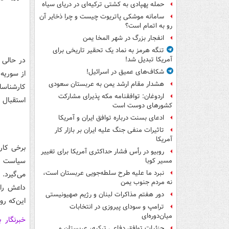
حمله پهپادی به کشتی ترکیه‌ای در دریای سیاه
سامانه موشکی پاتریوت چیست و چرا ذخایر آن
رو به اتمام است؟
انفجار بزرگ در شهر المخا یمن
تنگه هرمز به نماد یک تحقیر تاریخی برای
در حالی 
آمریکا تبدیل شد!
شکاف‌های عمیق در اسرائیل!
از سوریه،
هشدار مقام ارشد یمن به عربستان سعودی
کارشناسا
اردوغان: توافقنامه مکه پذیرای مشارکت
استقبال 
کشورهای دوست است
ادعای بسنت درباره توافق ایران و آمریکا
تاثیرات منفی جنگ علیه ایران بر بازار کار
آمریکا
برخی کار
روبیو در رأس فشار حداکثری آمریکا برای تغییر
سیاست م
مسیر کوبا
نبرد ما علیه طرح سلطه‌جویی عربستان است،
می‌گیرد.
نه مردم جنوب یمن
داعش را 
دور هفتم مذاکرات لبنان و رژیم صهیونیستی
این‌که رو
ترامپ و سودای پیروزی در انتخابات
میان‌دوره‌ای
خبرنگار 
جزئیات توافق دفاعی ترکیه، عربستان و