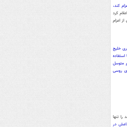
زام کند،
علام کرد
از اعزام
ری خلیج
استفاده
م متوسل
ای روسی
 را تنها
داعش در