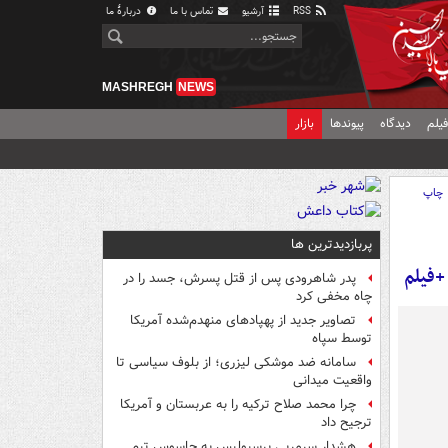
RSS
آرشیو
تماس با ما
دربارهٔ ما
MASHREGH
NEWS
یلم
دیدگاه
پیوندها
بازار
چاپ
پربازدیدترین ها
+فیلم
پدر شاهرودی پس از قتل پسرش، جسد را در
چاه مخفی کرد
تصاویر جدید از پهپادهای منهدم‌شده آمریکا
توسط سپاه
سامانه ضد موشکی لیزری؛ از بلوف سیاسی تا
واقعیت میدانی
چرا محمد صلاح ترکیه را به عربستان و آمریکا
ترجیح داد
هشدار سرمربی پرسپولیس به جاسوس تیم