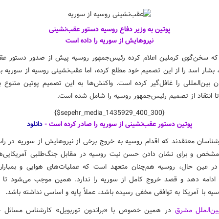
پوتین به وزیر دفاع روسیه دستور عقب‌نشینی
نیروهایش از سوریه را داده است
که سخن‌گوی کرملین اعلام کرده رئیس‌جمهور روسیه پیش از صدور دستور عق
 بشار اسد را از این تصمیم خود مطلع کرده، اما عقب‌نشینی روسیه از سوریه ب
ن بین‌المللی را غافل‌گیر کرده است. واکنش‌ها به این تصمیم پوتین متنوع بو
تا انتقاد از تصمیم رئیس‌جمهور روسیه را شامل شده است.
{$sepehr_media_1435929_400_300}
پوتین دستور عقب‌نشینی از سوریه را صادر کرده است -
دانلود
شناسان معتقدند که اقدام روسیه به خروج برخی از نیروهایش از سوریه در را
شخص و برای نشان دادن حسن نیت روسیه در مقابل جنگ‌طلبی آمریکایی‌ه
 در عین حال، روسیه هم‌چنان متعهد است که عملیات‌های هوایی و بمبارا
ادامه دهد و قصد خروج کامل از سوریه را ندارد. همین موجب می‌شود تا نگ
سیه با آمریکا به توافقی مخفی رسیده باشد، عملاً پایه و اساسی نداشته باشد.
بین‌الملل مشرق
در همین خصوص با «براندون توربویل» کارشناس مسائل خا