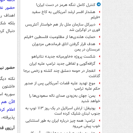
ادامه خو
کنترل کامل تنگه هرمز در دست ایران!
حضور نظا
هشدار افسر ارشد آمریکایی به کاخ سفید
اهداف رو
+فیلم
بلکه شک
دبیرکل سازمان ملل باز هم خواستار آتش‌بس
فوری در اوکراین شد
دنبال کر
حمایت هلندی‌ها از مظلومیت فلسطین +فیلم
هدف قرار گرفتن اتاق‌ فرماندهی مزدوران
عربستان در یمن
شکست پروژه «خاورمیانه جدید» نتانیاهو
گزافه‌گویی و لفاظی جدید ترامپ علیه ایران
حضور نیر
انفجار در حومه دمشق چند کشته و زخمی برجا
گذاشت
نکته دیگ
موج تهدید علیه قضات آمریکایی پس از صدور
«اشتون ک
حکم علیه ترامپ
سوریه ا
یمن: جهان به‌زودی صدای ناله سعودی‌ها را
خواهد شنید
یونیفل: ارتش اسرائیل در یک روز ۱۱۳ توپ به
اعلام کرد
جنوب لبنان شلیک کرده است
پذیرفته،
ترامپ: همه چیز درباره ایران به طور استثنایی
خوب پیش می‌رود
آرزوی قدی