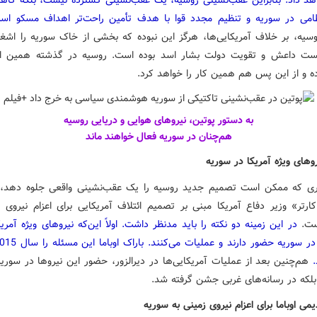
اهد داد. بنابراین عقب‌نشینی روسیه، یک عقب‌نشینی گسترده نیست، بلکه ک
می در سوریه و تنظیم مجدد قوا با هدف تأمین راحت‌تر اهداف مسکو ا
سیه، بر خلاف آمریکایی‌ها، هرگز این نبوده که بخشی از خاک سوریه را اشغا
ست داعش و تقویت دولت بشار اسد بوده است. روسیه در گذشته همین اه
ده و از این پس هم همین کار را خواهد کرد.
به دستور پوتین، نیروهای هوایی و دریایی روسیه
هم‌چنان در سوریه فعال خواهند ماند
وهای ویژه آمریکا در سوریه
ری که ممکن است تصمیم جدید روسیه را یک عقب‌نشینی واقعی جلوه دهد، 
ارتر» وزیر دفاع آمریکا مبنی بر تصمیم ائتلاف آمریکایی برای اعزام نیروی ز
ست.
در این زمینه دو نکته را باید مدنظر داشت. اولاً این‌که نیروهای ویژه آمر
.
هم‌چنین بعد از عملیات آمریکایی‌ها در دیرالزور، حضور این نیروها در سوریه
 بلکه در رسانه‌های غربی جشن گرفته شد.
می اوباما برای اعزام نیروی زمینی به سوریه