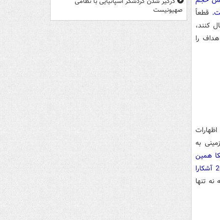
اهش حجم
درگیر شدن گردشگر اسپانیایی با نظامی
صهیونیست
ست.
قطعاً
ل کنند،
داف را
اظهارات
مینی به
یکا همین
الآن هم در سوریه حضور دارند و عملیات می‌کنند. باراک اوباما این مسئله را سال 2015 آشکارا
 نه تنها