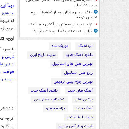
«ضربه مغزی» شدن صدها نظامی آمریکایی
دوماً این
در حملات ایران
جنگ در جبهه لبنان بعد از تفاهم‌نامه چه
اما هنوز 
تغییری کرده؟
که نیروها
ترامپ در حال سوختن در آتشی خودساخته
نیروی زم
ایران را تست نکنید! جاده‌ی خشم ایران!
آن‌چه ائت
آپ آهنگ
موزیک شاه
با وجود 
دانلود آهنگ جدید
سایت تاریخ ایران
فارس و ا
بهترین هتل های استانبول
از نیروه
خواهند ش
رزرو هتل استانبول
سوریه را 
بهترین جراح بینی ترمیمی
آهنگ های جدید
دانلود آهنگ جدید
پرشین هتل
ثبت نام بیمه اربعین
از داعشی‌
آهنگ جدید
مزایده خودرو
خرید بلیط استخر
اگرچه مخا
می‌گذارد
قیمت ورق آهن پرایس