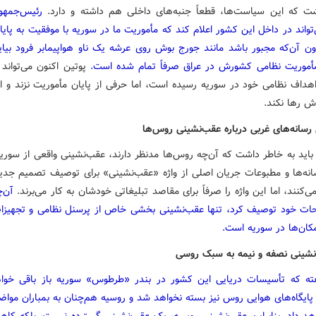
ت که این سیاست‌ها، قطعاً جنبه‌های داخلی هم داشته و دارد.
رئیس‌جمهو
تواند در داخل این کشور اعلام کند که مأموریت ما در سوریه با موفقیت به پای
ن آن‌که مجبور باشد مانند جورج بوش روی عرشه یک ناو هواپیمابر فرود بیاید
أموریت نظامی کشورش در عراق صرفاً تمام شده است.
پوتین اکنون می‌تواند 
اهداف نظامی خود در سوریه رسیده است، اما حرفی از پایان مأموریت نزند و اس
 رها نکند.
 رسانه‌های غربی درباره عقب‌نشینی روس‌ها
باید به خاطر داشت که آن‌چه روس‌ها مدنظر دارند، عقب‌نشینی واقعی از سوری
انه‌ها و مطبوعات جریان اصلی از واژه «عقب‌نشینی» برای توصیف تصمیم جدی
ی‌کنند، اما این واژه را صرفاً برای مقاصد تبلیغاتی خودشان به کار می‌برند.
آن‌
ات خود توصیف کرد، تنها عقب‌نشینی بخشی خاص از پرسنل نظامی و تجهیز
مکان‌ها در سوریه است.
شینی نصفه و نیمه به سبک روسی
ته که تأسیسات دریایی این کشور در بندر «طرطوس» سوریه باز باقی خواه
پایگاه‌های هوایی روس نیز بسته نخواهد شد و روسیه هم‌چنان به بمباران موا