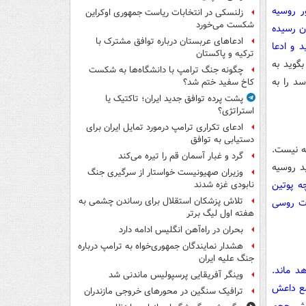
ر روسیه
زلنسکی در انتخابات ریاست جمهوری اوکراین
شکست می‌خورد
ان رسیده
ادعاهای عربستان درباره توافق مشترک با
 و ادعا
ترکیه و پاکستان
بگوید به
چگونه جنگ ترامپ با دانشگاه‌ها به شکست
د را به
کاخ سفید ختم شد؟
پشت پرده توافق جدید ایران؛ تاکتیک یا
استراتژی؟
ادعای تکراری ترامپ درمورد تمایل ایران برای
دستیابی به توافق
ه نیست.
گرد و غبار آسمان قم را تیره می‌کند
د روسیه
وزیران صهیونیست خواستار از سرگیری جنگ
چه پوتین
نابودی غزه شدند
تلاش پزشکان استقلال برای رساندن چشمی به
ات روسی
هفته اول لیگ برتر
بحران در راه‌آهن انگلیس ادامه دارد
هشدار نمایندگان جمهوری‌خواه به ترامپ درباره
جنگ علیه ایران
د ماند.
وینگر آفریقایی پرسپولیس ماندنی شد
ضع داعش
ترافیک سنگین در محورهای خروجی مازندران