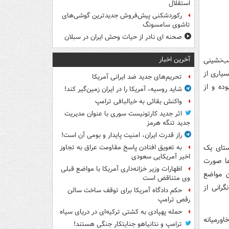
استقلال
رکوردشکنی پیش‌فروش جدیدترین گوشی‌های
تاشوی سامسونگ
صحنه ای نادر از حیات وحش ایران در سبلان
آخرین اخبار
ب‌نشینی
سیاری از
تحریم‌های جدید ضد ایرانی آمریکا
ده و از
شاید روسیه، آمریکا را در ایران زمین‌گیر کند!
واکنش بقائی به خیالبافی ترامپ
اثر جدید کارتونیست سوری با عنوان مدیریت
جدید تنگه هرمز
راز قدرت ایران، امنیت پایدار و بومی آن است!
ستای یک
به تعویق افتادن پاسخ مقاومت عراق به تجاوز
اخیر آمریکایی سعودی
ا صورت
اظهارات وزیر خزانه‌داری آمریکا با مواضع قبلی
ن مواضع
وی متناقض است
رانی از
حکم دادگاه آمریکا برای توقف ساخت سالن
رقص ترامپ
حمله پهپادی به کشتی ترکیه‌ای در دریای سیاه
ورمیانه
ترامپ و نتانیاهو جنایتکار جنگی هستند!