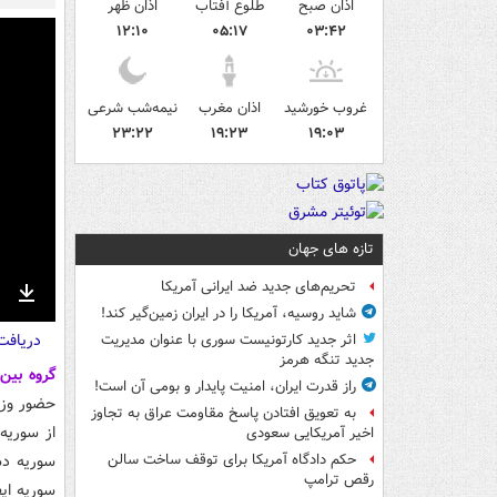
اذان صبح
طلوع آفتاب
اذان ظهر
۱۲:۱۰
۰۵:۱۷
۰۳:۴۲
غروب خورشید
اذان مغرب
نیمه‌شب شرعی
۲۳:۲۲
۱۹:۲۳
۱۹:۰۳
تازه های جهان
تحریم‌های جدید ضد ایرانی آمریکا
nter
Download
شاید روسیه، آمریکا را در ایران زمین‌گیر کند!
دریاف
ullscreen
اثر جدید کارتونیست سوری با عنوان مدیریت
جدید تنگه هرمز
گروه بین
راز قدرت ایران، امنیت پایدار و بومی آن است!
حضور وزر
به تعویق افتادن پاسخ مقاومت عراق به تجاوز
از سوریه 
اخیر آمریکایی سعودی
سوریه دس
حکم دادگاه آمریکا برای توقف ساخت سالن
رقص ترامپ
سوریه ایف