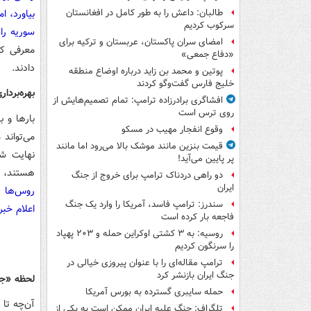
بیاورد، ا
طالبان: داعش را به طور کامل در افغانستان
سرکوب کردیم
سوریه را 
امضای سران پاکستان، عربستان و ترکیه برای
معرفی کر
«دفاع جمعی»
دادند.
پوتین و محمد بن زاید درباره اوضاع منطقه
خلیج فارس گفت‌وگو کردند
بهره‌بردا
افشاگری برادرزاده ترامپ: تمام تصمیم‌هایش از
روی ترس است
بارها و 
وقوع انفجار مهیب در مسکو
می‌تواند
قیمت بنزین مانند موشک بالا می‌رود اما مانند
نهایت شک
پر پایین می‌آید!
هستند، د
دو راهی دردناک ترامپ برای خروج از جنگ
ایران
روس‌ها د
سندرز: ترامپ فاسد، آمریکا را وارد یک جنگ
اعلام خب
فاجعه بار کرده است
روسیه: به ۳ کشتی اوکراین حمله و ۲۰۳ پهپاد
را سرنگون کردیم
ترامپ مقاله‌ای را با عنوان پیروزی خیالی در
جنگ ایران بازنشر کرد
لحظه «جو
حمله سایبری گسترده به بورس آمریکا
آن‌چه تا 
تلگراف: جنگ علیه ایران ممکن است به یکی از