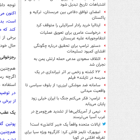
توجه داش
اشتباهات تاریخ تبدیل شود
امضای توافق دفاعی بین عربستان، ترکیه و
اکنون می‌
پاکستان
است، بدو
ایتالیا خرید رادار اسرائیلی را متوقف کرد
کند که م
درخواست عامری برای تعویق عملیات
برخی از 
انتقام‌جویانه علیه عربستان
حال خودش
دستور ترامپ برای تحقیق درباره چگونگی
افشای کمبود تسلیحات
رجزخوانی
ائتلاف سعودی مدعی حمله ارتش یمن به
نجران شد
هم‌چنین 
۲۲ کشته و زخمی بر اثر تیراندازی در یک
اگرچه رس
مدرسه در تایلند+ فیلم
استفاده م
سامانه ضد موشکی لیزری؛ از بلوف سیاسی تا
واقعیت میدانی
در توضیح
ترامپ: فکر می‌کنم جنگ با ایران خیلی زود
از برخی 
پایان می‌یابد
نیمی از آمریکایی‌ها از تشدید هرج‌ومرج در
یک عقب‌ن
غرب آسیا می‌ترسند
پوتین گف
ایالات متحده واقعاً یک «ببر کاغذی» است!
هم‌چنین 
نیویورک تایمز فاش کرد: کارگروه ویژه سیا برای
تفرقه افکنی در کوبا