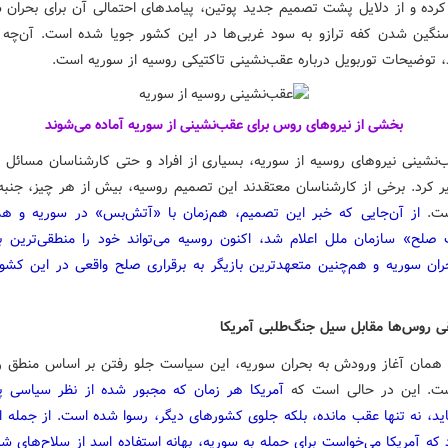
کرده و از دلایل پشت تصمیم جدید پوتین، پیامدهای احتمالی آن برای بحران س
نگین شدن کفه ترازو به سود غربی‌ها در این کشور جویا شده است. آن‌چه د
د، توضیحات توربویل درباره عقب‌نشینی تاکتیکی روسیه از سوریه است.
بخشی از نیروهای روس برای عقب‌نشینی از سوریه آماده می‌شوند
ب‌نشینی نیروهای روسیه از سوریه، بسیاری از افراد و حتی کارشناسان مسائل بی
گیر کرد. برخی از کارشناسان معتقدند این تصمیم روسیه، بیش از هر چیز، جنب
ست.
از آن‌جایی که خبر این تصمیم، هم‌زمان با «آتش‌بس» در سوریه و ه
 صلح» سازمان ملل اعلام شد، اکنون روسیه می‌تواند خود را منطقی‌ترین با
ان سوریه و هم‌چنین متعهدترین بازیگر به برقراری صلح واقعی در این کشو
 روس‌ها مقابل سیل جنگ‌طلبی آمریکا
 همان آغاز ورودش به بحران سوریه، این سیاست جلو رفتن بر اساس منطق را
ست. این در حالی است که
آمریکا هر زمان که مجبور شده از نظر سیاسی پا
اید، نه تنها عقب مانده، بلکه جلوی کشورهای دیگر، رسوا شده است. از جمله ای
 که آمریکا می‌خواست برای حمله به سوریه، بهانه استفاده اسد از سلاح‌های شی