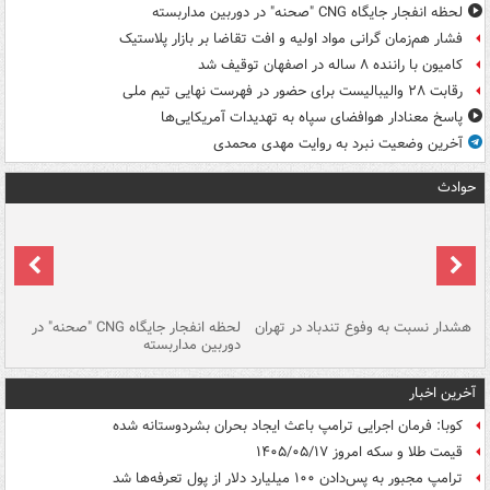
لحظه انفجار جایگاه CNG "صحنه" در دوربین مداربسته
فشار هم‌زمان گرانی مواد اولیه و افت تقاضا بر بازار پلاستیک
کامیون با راننده ۸ ساله در اصفهان توقیف شد
رقابت ۲۸ والیبالیست برای حضور در فهرست نهایی تیم ملی
پاسخ معنادار هوافضای سپاه به تهدیدات آمریکایی‌ها
آخرین وضعیت نبرد به روایت مهدی محمدی
حوادث
ای
هشدار نسبت به وفوع تندباد در تهران
لحظه انفجار جایگاه CNG "صحنه" در
دس
دوربین مداربسته
ات
آخرین اخبار
کوبا: فرمان اجرایی ترامپ باعث ایجاد بحران بشردوستانه شده
قیمت طلا و سکه امروز ۱۴۰۵/۰۵/۱۷
ترامپ مجبور به پس‌دادن ۱۰۰ میلیارد دلار از پول تعرفه‌ها شد