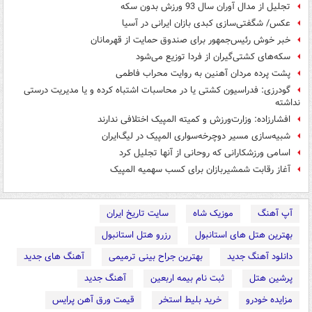
تجلیل از مدال آوران سال 93 ورزش بدون سکه
عکس/ شگفتی‌سازی کبدی بازان ایرانی در آسیا‎
خبر خوش رئیس‌جمهور برای صندوق حمایت از قهرمانان
سکه‌های کشتی‌گیران از فردا توزیع می‌شود
پشت پرده مردان آهنین به روایت محراب فاطمی
گودرزی: فدراسیون کشتی یا در محاسبات اشتباه کرده و یا مدیریت درستی
نداشته
افشارزاده: وزارت‌ورزش و کمیته المپیک اختلافی ندارند
شبیه‌سازی مسیر دوچرخه‌سواری المپیک در لیگ‌ایران
اسامی ورزشکارانی که روحانی از آنها تجلیل کرد
آغاز رقابت شمشیربازان برای کسب سهمیه المپیک
آپ آهنگ
موزیک شاه
سایت تاریخ ایران
بهترین هتل های استانبول
رزرو هتل استانبول
دانلود آهنگ جدید
بهترین جراح بینی ترمیمی
آهنگ های جدید
پرشین هتل
ثبت نام بیمه اربعین
آهنگ جدید
مزایده خودرو
خرید بلیط استخر
قیمت ورق آهن پرایس