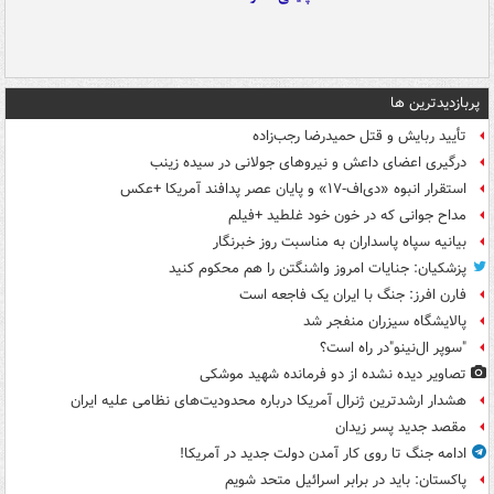
پربازدیدترین ها
تأیید ربایش و قتل حمیدرضا رجب‌زاده
درگیری اعضای داعش و نیروهای جولانی در سیده زینب
استقرار انبوه «دی‌اف‑۱۷» و پایان عصر پدافند آمریکا +عکس
مداح جوانی که در خون خود غلطید +فیلم
بیانیه سپاه پاسداران به مناسبت روز خبرنگار
پزشکیان: جنایات امروز واشنگتن را هم محکوم کنید
فارن افرز: جنگ با ایران یک فاجعه است
پالایشگاه سیزران منفجر شد
"سوپر ال‌نینو"در راه است؟
تصاویر دیده‌ نشده از دو فرمانده شهید موشکی
هشدار ارشدترین ژنرال آمریکا درباره محدودیت‌های نظامی علیه ایران
مقصد جدید پسر زیدان
ادامه جنگ تا روی کار آمدن دولت جدید در آمریکا!
پاکستان: باید در برابر اسرائیل متحد شویم