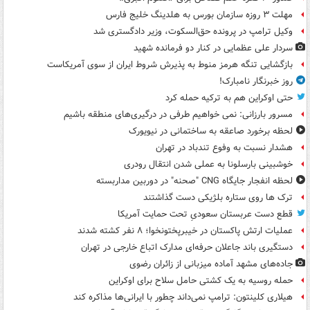
مهلت ۳ روزه سازمان بورس به هلدینگ خلیج فارس
وکیل ترامپ در پرونده حق‌السکوت، وزیر دادگستری شد
سردار علی عظمایی در کنار دو فرمانده شهید
بازگشایی تنگه هرمز منوط به پذیرش شروط ایران از سوی آمریکاست
روز خبرنگار نامبارک!
حتی اوکراین هم به ترکیه حمله کرد
مسرور بارزانی: نمی خواهیم طرفی در درگیری‌های منطقه باشیم
لحظه برخورد صاعقه به ساختمانی در نیویورک
هشدار نسبت به وفوع تندباد در تهران
خوشبینی بارسلونا به عملی شدن انتقال رودری
لحظه انفجار جایگاه CNG "صحنه" در دوربین مداربسته
ترک ها روی ستاره بلژیکی دست گذاشتند
قطع دست عربستان سعودیِ تحت حمایت آمریکا
عملیات ارتش پاکستان در خیبرپختونخوا؛ ۸ نفر کشته شدند
دستگیری باند جاعلان حرفه‌ای مدارک اتباع خارجی در تهران
جاده‌های مشهد آماده میزبانی از زائران رضوی
حمله روسیه به یک کشتی حامل سلاح برای اوکراین
هیلاری کلینتون: ترامپ نمی‌داند چطور با ایرانی‌ها مذاکره کند