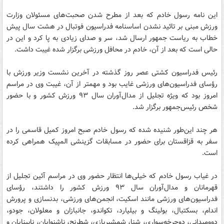
این نامه رسول خادم که بعد از مطرح شدن صحبت‌های مسئولان وزارت
ورزش مبنی بر تائید نشدن اساسنامه فدراسیون فوتبال در هشت سال پیش
خطاب به ریاست جمهور ارسال شد، سر و صدای زیادی به پا کرد و این در
حالی است که بعد از آن، خادم در محافل ورزشی برگزار شده غیبت داشت.
رئیس فدراسیون کشتی عصر روز گذشته در آخرین نشست وزیر ورزش با
رؤسای فدراسیون‌های ورزشی غایب بود و مهمتر از آن، غیبت وی در مراسم
امروز بود که ویژه تجلیل از مدال‌آوران سال ۹۳ ورزش کشور و با حضور
شخص رئیس‌جمهور برگزار شد.
هر چند این‌طور شنیده شده که رسول خادم صبح امروز کمیل قاسمی را در
سفر به قزاقستان برای حضور در مسابقات گزینشی المپیک همراهی کرده
است.
در غیاب رسول خادم که خیلی‌ها انتظار حضور وی در مراسم آئین تجلیل از
قهرمانان و مدال‌آوران سال ۹۳ ورزش کشور را داشتند، رؤسای
فدراسیون‌های ورزشی مانند اسکیت، انجمن‌های ورزشی، بدنسازی و پرورش
اندام، بسکتبال، بولینگ و بیلیارد، تکواندو، جانبازان و معلولان، جودو،
دوومیدانی، دوچرخه‌سواری، شنا، شمشیربازی، شطرنج، ناشنوایان، نابینایان و