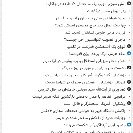
آتش سوزی مهیب یک ساختمان ۱۲ طبقه در جاکارتا
پدر لیونل مسی درگذشت
وجود شواهدی مبنی بر بمباران لامرد با فسفر
چرا بیت المال باید خرج مجرمان امنیتی شود؟
قرارداد مربی خارجی استقلال تمدید شد
ماجرای تصویب کنوانسیون خزر چیست؟
فوران یک آتشفشان قدرتمند در کلمبیا
تنگه هرمز، برگ برنده ایران قدرتمند!
اعلام محل میزبانی استقلال و پرسپولیس در لیگ برتر
نشست خبری رئیس جمهور در روز خبرنگار
پزشکیان: گفت‌وگوها آمریکا را مجبور به همراهی کرد
قدردانی پزشکیان از همکاری صنوف در شرایط سخت
تصاویری از آیت‌الله سید مجتبی خامنه‌ای در حال تدریس
عراقچی: تفاهم با عمان به‌معنی بازگشایی تنگه هرمز نیست
پزشکیان: آمریکا استعمارگر و قاتل است
واکنش باشگاه خیبر به حواشی صفحات مجازی +عکس
جزئیات جدید از نفتکش منفجر شده در هرمز
راهبرد ایران "پنتاگون" را شکست می‌دهد
صدور ۱۰ فقره حکم قصاص برای «کلثوم اکبری»