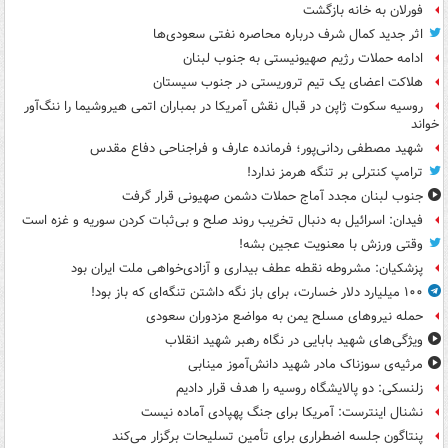
فورلان به خانه بازگشت
اثر جدید کمال شرف درباره محاصره نفتی سعودی‌ها
ادامه حملات رژیم صهیونیستی به جنوب لبنان
هلاکت اعضای یک تیم تروریستی در جنوب سیستان
روسیه سکوت ژاپن در قبال نقش آمریکا در بمباران اتمی هیروشیما را ننگ‌آور
خواند
شهید مصطفی ردانی‌پور؛ فرمانده عارف و فراجناحی دفاع مقدس
ترامپ کنترلی بر تنگه هرمز ندارد!
جنوب لبنان مجدد آماج حملات دشمن صهیونی قرار گرفت
فیدان: اسرائیل به دنبال تخریب روند صلح و بی‌ثبات کردن سوریه و غزه است
وقتی ورزش با معنویت عجین بشه!
پزشکیان: مشروطه نقطه عطف بیداری و آزادی‌خواهی ملت ایران بود
۱۰۰ میلیارد دلار خسارت، برای باز نگه داشتن تنگه‌ای که باز بود!
حمله نیروهای مسلح یمن به مواضع مزدوران سعودی
ویژگی‌های شهید بابایی در نگاه رهبر شهید انقلاب
مرثیه‌ی سوزناک مادر شهید دانش‌آموز مینابی
زلنسکی: دو پالایشگاه روسیه را هدف قرار دادیم
نشنال اینترست: آمریکا برای جنگ پهپادی آماده نیست
پنتاگون جلسه اضطراری برای تأمین تسلیحات برگزار می‌کند