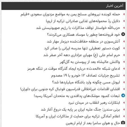
آخرین اخبار
حمله کوبنده نیروهای مسلح یمن به مواضع مزدوران سعودی +فیلم
دلایل ردّ محموله‌های غذایی صادراتی ترکیه از اروپا
حزب‌الله خواستار توقف مذاکرات با رژیم صهیونیستی شد
خود فروخته‌ها چطور با موساد همکاری می‌کردند؟
آتش‌سوزی در منطقه حفاظت‌شده دیزمار مهار شد
کویت دستور تعطیلی تنها مدرسه ایرانی را صادر کرد
حرم امام علی (ع) مهیای عزاداری دهه آخر صفر شد
واکنش عالیشاه بعد از پیوستن به گل‌گهر
ادعای شبکه «الحدث» درباره ایجاد گذرگاه موقت در تنگه هرمز
تشریح جزئیات تصادف ۱۲ خودرو با ۱۹ مصدوم
لیونل مسی چگونه وارد باشگاه میلیاردها شد؟
افشای اقدامات غیراخلاقی فدراسیون فوتبال کره جنوبی برای داوران!
تبعات کمبود موشک‌های پدافندی به متحدان آمریکا رسید!
ابتکارات رهبر انقلاب در میدان نبرد
برنی سندرز: جنگ علیه ایران بر پایه یک دروغ آغاز شد
اعلام آمادگی ترکیه برای حمایت از مذاکرات ایران و آمریکا
حال و هوای سامرا بعد از ایام اربعین