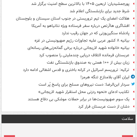
پورجمشیدیان: اربعین ۱۴۰۵ با بالاترین سطح امنیت برگزار شد
شرط جدید برای بازنشستگی اعلام شد
هلاکت اعضای یک تیم تروریستی در جنوب استان سیستان و بلوچستان
افشاگری هاآرتص درباره سفر فرستاده ویژه نتانیاهو به آمریکا
پادشاه سنگین‌وزنی که در جهان رقیب ندارد
بیانیه ۸ کشور عربی علیه تجاوزات رژیم صهیونیستی در غزه
بیانیه خانواده شهید لاریجانی درباره برخی گمانه‌زنی‌های رسانه‌ای
عربستان فرمانده ائتلاف دریایی چندملیتی را منصوب کرد
زیان بیش از ۱۰۰ همتی به صندوق‌ بازنشستگی نفت
ترکیه: تروریسم اسرائیل در کرانه باختری و قدس اشغالی ادامه دارد
ایران آقای بلامنازع تنگه هرمز!
سردار ابن‌الرضا: دست نیروهای مسلح برای پاسخ پُر است
تکذیب ادعای «نحوه ردزنی محل استقرار شهید لاریجانی»
یک‌ سوم صهیونیست‌ها در برابر حملات موشکی بی دفاع هستند
دشان از دست عربستان فرار کرد
سلامت