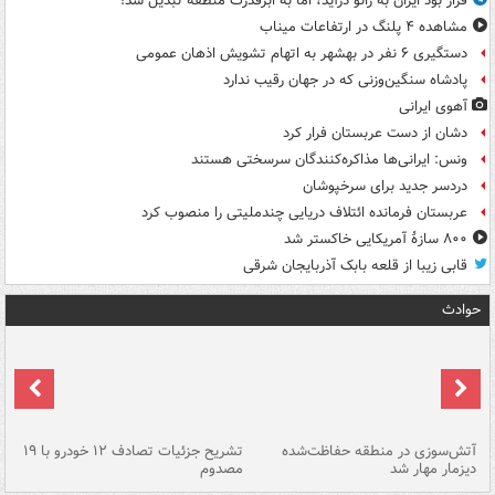
قرار بود ایران به زانو درآید، اما به ابرقدرت منطقه تبدیل شد!
مشاهده ۴ پلنگ در ارتفاعات میناب
دستگیری ۶ نفر در بهشهر به اتهام تشویش اذهان عمومی
پادشاه سنگین‌وزنی که در جهان رقیب ندارد
آهوی ایرانی
دشان از دست عربستان فرار کرد
ونس: ایرانی‌ها مذاکره‌کنندگان سرسختی هستند
دردسر جدید برای سرخپوشان
عربستان فرمانده ائتلاف دریایی چندملیتی را منصوب کرد
۸۰۰ سازۀ آمریکایی خاکستر شد
قابی زیبا از قلعه بابک آذربایجان شرقی
حوادث
تصادف مرگبار در محور اهواز–شوش ۲
آتش‌سوزی در منطقه حفاظت‌شده
تشریح جزئیات تصادف ۱۲ خودرو با ۱۹
پا
دیزمار مهار شد
مصدوم