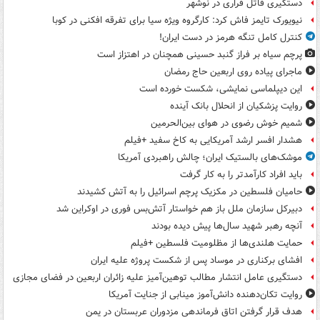
دستگیری قاتل فراری در نوشهر
نیویورک تایمز فاش کرد: کارگروه ویژه سیا برای تفرقه افکنی در کوبا
کنترل کامل تنگه هرمز در دست ایران!
پرچم سیاه بر فراز گنبد حسینی همچنان در اهتزاز است
ماجرای پیاده روی اربعین حاج رمضان
این دیپلماسی نمایشی، شکست خورده است
روایت پزشکیان از انحلال بانک آینده
شمیم خوش رضوی در هوای بین‌الحرمین
هشدار افسر ارشد آمریکایی به کاخ سفید +فیلم
موشک‌های بالستیک ایران؛ چالش راهبردی آمریکا
باید افراد کارآمدتر را به کار گرفت
حامیان فلسطین در مکزیک پرچم اسرائیل را به آتش کشیدند
دبیرکل سازمان ملل باز هم خواستار آتش‌بس فوری در اوکراین شد
آنچه رهبر شهید سال‌ها پیش دیده بودند
حمایت هلندی‌ها از مظلومیت فلسطین +فیلم
افشای برکناری در موساد پس از شکست پروژه علیه ایران
دستگیری عامل انتشار مطالب توهین‌آمیز علیه زائران اربعین در فضای مجازی
روایت تکان‌دهنده دانش‌آموز مینابی از جنایت آمریکا
هدف قرار گرفتن اتاق‌ فرماندهی مزدوران عربستان در یمن