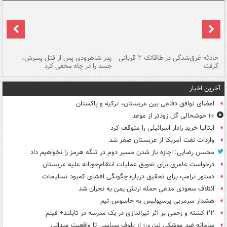
شته
حادثه غرق‌شدگی در طاقانک ۲ قربانی
پدر شاهرودی پس از قتل پسرش،
دس
گرفت
جسد را در چاه مخفی کرد
آخرین اخبار
امضای توافق دفاعی بین عربستان، ترکیه و پاکستان
۱۰ خوشحالی گل زودتر از موعد
ایتالیا خرید رادار اسرائیلی را متوقف کرد
واردات نفت آمریکا از عربستان صفر شد
محسن رضایی: اجازه باز شدن مسیر دوم در تنگه هرمز را نخواهیم داد
درخواست عامری برای تعویق عملیات انتقام‌جویانه علیه عربستان
دستور ترامپ برای تحقیق درباره چگونگی افشای کمبود تسلیحات
ائتلاف سعودی مدعی حمله ارتش یمن به نجران شد
هشدار سرمربی پرسپولیس به جاسوس تیم
۲۲ کشته و زخمی بر اثر تیراندازی در یک مدرسه در تایلند+ فیلم
سامانه ضد موشکی لیزری؛ از بلوف سیاسی تا واقعیت میدانی