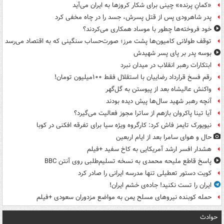
«کمانِ پرنده» چینی برای شکار کروزها به ایران می‌آید
پدر شاهرودی پس از قتل پسرش، جسد را در چاه مخفی کرد
خود فروخته‌ها چطور با موساد همکاری می‌کردند؟
توقف طولانی کامیون‌ها پشت مرز؛ صورت‌حساب سنگینی که به اقتصاد می‌رسد
بوسه‌ پدر بر پای پسر شهیدش
ابتکارات رهبر انقلاب در میدان نبرد
رقم فسخ قرارداد رضاییان با استقلال فقط ۱۰۰میلیون تومان!
واکنش عالیشاه بعد از پیوستن به گل‌گهر
آنچه رهبر شهید سال‌ها پیش دیده بودند
آیا تینا پاکروان بازهم از ساترا مجوز فعالیت می‌گیرد؟
نیویورک تایمز فاش کرد: کارگروه ویژه سیا برای تفرقه افکنی در کوبا
حال و هوای سامرا بعد از ایام اربعین
هشدار افسر ارشد آمریکایی به کاخ سفید +فیلم
پاسخ قاطع ملیحه محمدی به نسخه تسلیم‌طلبی روی آنتن BBC
کویت دستور تعطیلی تنها مدرسه ایرانی را صادر کرد
ایران را تست نکنید! جاده‌ی خشم ایران!
حمله کوبنده نیروهای مسلح یمن به مواضع مزدوران سعودی +فیلم
حوادث