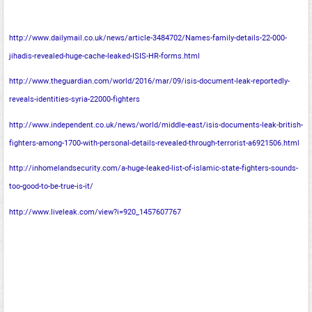
http://www.dailymail.co.uk/news/article-3484702/Names-family-details-22-000-
jihadis-revealed-huge-cache-leaked-ISIS-HR-forms.html
http://www.theguardian.com/world/2016/mar/09/isis-document-leak-reportedly-
reveals-identities-syria-22000-fighters
http://www.independent.co.uk/news/world/middle-east/isis-documents-leak-british-
fighters-among-1700-with-personal-details-revealed-through-terrorist-a6921506.html
http://inhomelandsecurity.com/a-huge-leaked-list-of-islamic-state-fighters-sounds-
too-good-to-be-true-is-it/
http://www.liveleak.com/view?i=920_1457607767