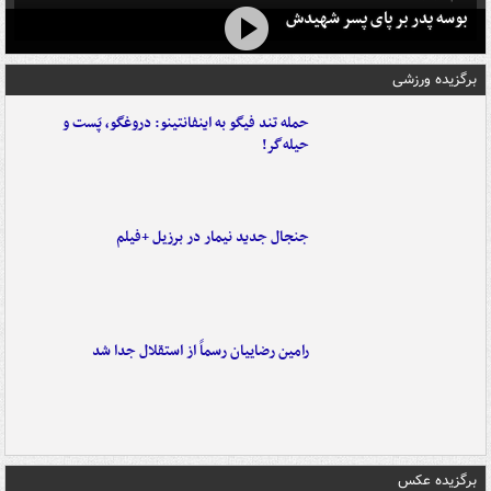
بوسه‌ پدر بر پای پسر شهیدش
برگزیده ورزشی
حمله تند فیگو به اینفانتینو: دروغگو، پَست‌ و
حیله‌گر!
جنجال جدید نیمار در برزیل +فیلم
رامین رضاییان رسماً از استقلال جدا شد
برگزیده عکس