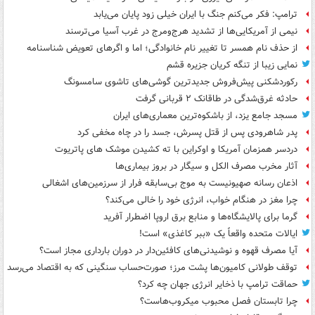
ترامپ: فکر می‌کنم جنگ با ایران خیلی زود پایان می‌یابد
نیمی از آمریکایی‌ها از تشدید هرج‌ومرج در غرب آسیا می‌ترسند
از حذف نام همسر تا تغییر نام خانوادگی؛ اما و اگرهای تعویض شناسنامه
نمایی زیبا از تنگه کریان جزیره قشم
رکوردشکنی پیش‌فروش جدیدترین گوشی‌های تاشوی سامسونگ
حادثه غرق‌شدگی در طاقانک ۲ قربانی گرفت
مسجد جامع یزد، از باشکوه‌ترین معماری‌های ایران
پدر شاهرودی پس از قتل پسرش، جسد را در چاه مخفی کرد
دردسر همزمان آمریکا و اوکراین با ته کشیدن موشک های پاتریوت
آثار مخرب مصرف الکل و سیگار در بروز بیماری‌ها
اذعان رسانه صهیونیست به موج بی‌سابقه فرار از سرزمین‌های اشغالی
چرا مغز در هنگام خواب، انرژی خود را خالی می‌کند؟
گرما برای پالایشگاه‌ها و منابع برق اروپا اضطرار آفرید
ایالات متحده واقعاً یک «ببر کاغذی» است!
آیا مصرف قهوه و نوشیدنی‌های کافئین‌دار در دوران بارداری مجاز است؟
توقف طولانی کامیون‌ها پشت مرز؛ صورت‌حساب سنگینی که به اقتصاد می‌رسد
حماقت ترامپ با ذخایر انرژی جهان چه کرد؟
چرا تابستان فصل محبوب میکروب‌هاست؟