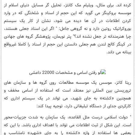
کرده اند. برای مثال، ویلیام مک کانتز، تحلیل گر مسایل دنیای اسلام از
موسسه بروکینگز می گوید که این حجم از اسناد و شلختگی که در وارد
کردن اطلاعات در آن ها دیده می شود، نشان از کار یک سیستم
بوروکراتیک روتین دارد و نه گروهی جاعل: " اگر این اسناد جعلی هستند،
چرا هنرمندانه تر جعل نشده اند؟" پتر نویمان، پژوهشگر گروه های جهادی
در کینگز کالج لندن هم جعلی دانستن این حجم از اسناد را کاملا غیرواقع
بینانه می داند.
ریتا کاتز، موسس یک موسسه مطالعات روی گروه ها و سازمان های
تروریستی بین المللی نیز معتقد است که استفاده از اسامی مخفف و
همچنین «کشته» به جای شهید، می تواند در یک سیستم اداری که
کارکردی جدای از دستگاه تبلیغاتی دارد، توجیه پیدا کند:
" دولت اسلامی درست مثل القاعده، یک سازمان به شدت جزییات-محور
است. این شکل از ثبت اطلاعات می تواند با اهداف اداری باشد. با این که
بعضی ها استفاده از وازه «کشته» را به جای «شهید» نامتناسب و