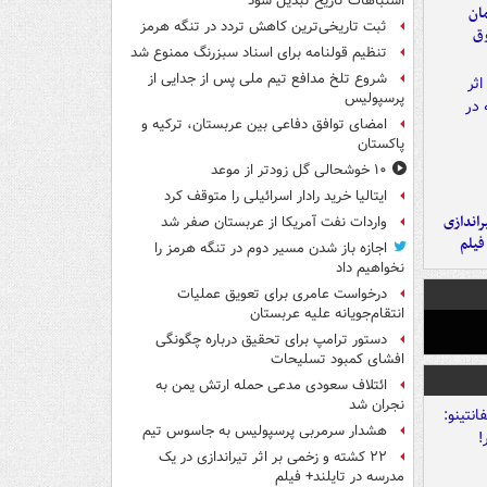
اشتباهات تاریخ تبدیل شود
مان
ثبت تاریخی‌ترین کاهش تردد در تنگه هرمز
وق
تنظیم قولنامه برای اسناد سبزرنگ ممنوع شد
شروع تلخ مدافع تیم ملی پس از جدایی از
پرسپولیس
امضای توافق دفاعی بین عربستان، ترکیه و
پاکستان
۱۰ خوشحالی گل زودتر از موعد
ایتالیا خرید رادار اسرائیلی را متوقف کرد
یراندازی
واردات نفت آمریکا از عربستان صفر شد
فیلم
اجازه باز شدن مسیر دوم در تنگه هرمز را
نخواهیم داد
درخواست عامری برای تعویق عملیات
انتقام‌جویانه علیه عربستان
دستور ترامپ برای تحقیق درباره چگونگی
افشای کمبود تسلیحات
ائتلاف سعودی مدعی حمله ارتش یمن به
نجران شد
هشدار سرمربی پرسپولیس به جاسوس تیم
۲۲ کشته و زخمی بر اثر تیراندازی در یک
مدرسه در تایلند+ فیلم