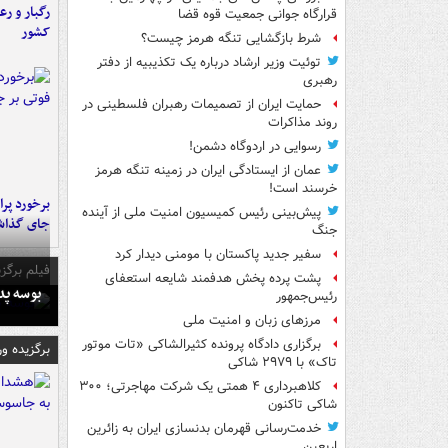
رگبار و رع
قرارگاه جوانی جمعیت قوه قضا
کشور
شرط بازگشایی تنگه هرمز چیست؟
توئیت وزیر ارشاد درباره یک تکذیبیه از دفتر
رهبری
حمایت ایران از تصمیمات رهبران فلسطینی در
روند مذاکرات
رسوایی در اردوگاه دشمن!
عمان از ایستادگی ایران در زمینه تنگه هرمز
خرسند است!
پیش‌بینی رئیس کمیسیون امنیت ملی از آینده
جای گذا
جنگ
سفیر جدید پاکستان با مومنی دیدار کرد
فیلم برگزی
پشت پرده پخش هدفمند شایعه استعفای
بوسه‌ پ
رئیس‌جمهور
مرزهای زبان و امنیت ملی
برگزاری دادگاه پرونده کثیرالشاکی «تات موتور
برگزیده و
تاک» با ۲۹۷۹ شاکی
کلاهبرداری ۴ همتی یک شرکت مهاجرتی؛ ۳۰۰
شاکی تاکنون
خدمت‌رسانی قهرمان بدنسازی ایران به زائرین
اربعین