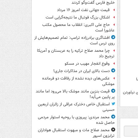
خلیج فارس گفت‌وگو کردند
قیمت جهانی نفت امروز ۱۶ مرداد
اشکال بزرگ فوتبال ما نتیجه‌گرایی است
حاج علی اکبری: انقلاب ما محصول مکتب
عاشورا است
افشاگری برادرزاده ترامپ: تمام تصمیم‌هایش از
روی ترس است
چرا محمد صلاح ترکیه را به عربستان و آمریکا
ترجیح داد
وقوع انفجار مهیب در مسکو
دست بالای ایران در مذاکرات جاری!
عکس‌های دیده نشده از رفاقت دو فرمانده‌
اما
موشکی
قیمت بنزین مانند موشک بالا می‌رود اما مانند
 نیاوردن
پر پایین می‌آید!
استقبال خاص دخترک عراقی از زائران اربعین
حسینی
محمد مرندی: پیروزی با روحیه استوار مردمی
حاصل شده
محمد صلاح مات و مبهوت استقبال هواداران
ترابزون اسپور