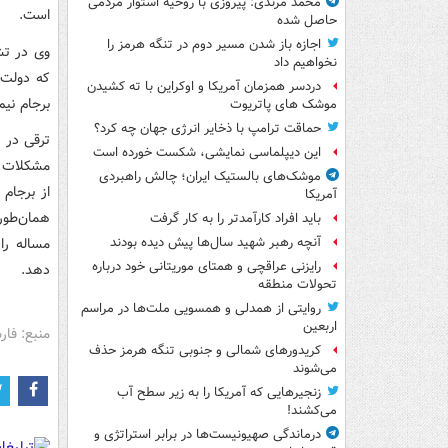
محمد مرندی: پیروزی با روحیه استوار مردمی
است.
حاصل شده
اجازه باز شدن مسیر دوم در تنگه هرمز را
وی در تش
نخواهیم داد
که دولت 
دردسر همزمان آمریکا و اوکراین با ته کشیدن
برجام نیم
موشک های پاتریوت
حماقت ترامپ با ذخایر انرژی جهان چه کرد؟
ترقی در 
این دیپلماسی نمایشی، شکست خورده است
مشکلات ا
موشک‌های بالستیک ایران؛ چالش راهبردی
از برجام
آمریکا
همان‌طور
باید افراد کارآمدتر را به کار گرفت
مساله را
آنچه رهبر شهید سال‌ها پیش دیده بودند
رایزنی عراقچی و همتای موریتانی خود درباره
دهد.
تحولات منطقه
روایتی از همدلی و همسویی ملت‌ها در مراسم
اربعین
منبع: فا
کریدورهای شمالی و جنوبی تنگه هرمز حذف
می‌شوند
زنجیرهایی که آمریکا را به زیر سطح آب
می‌کشند!
درماندگی صهیونیست‌ها در برابر استراتژی و