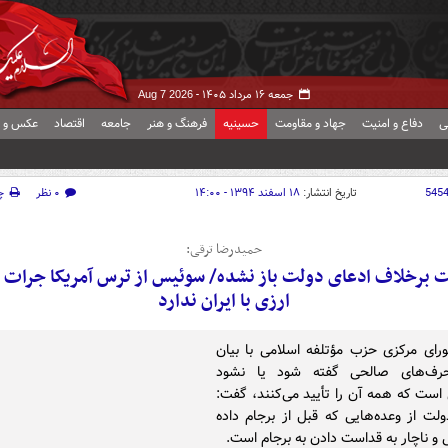
جمعه ۱۶ مرداد ۱۴۰۵ -
Aug 7 2026
ی
دفاع و امنیت
جهاد و مقاومت
حسینیه
فرهنگ و هنر
جامعه
اقتصاد
عکس و ف
545
تاریخ انتشار:
۱۸ اسفند ۱۳۹۴ - ۱۴:۰۰
۰ نظر
چ
حمیدرضا ترقی:
 برخلاف ادعای دولت باز نشده/ سوئیس از ترس آمریکا جرات م
ارزی با ایران ندارد
ای مرکزی حزب مؤتلفه اسلامی با بیان
حرف‌های صالحی گفته شود یا نشود
 است که همه آن را تأیید می‌کنند، گفت:
ت از وعده‌هایی که قبل از برجام داده
ی و ناچار به قداست دادن به برجام است.