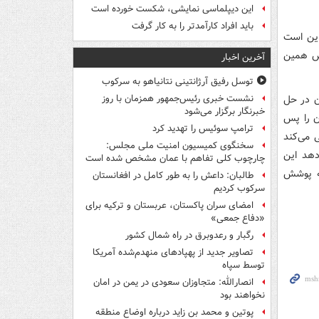
این دیپلماسی نمایشی، شکست خورده است
باید افراد کارآمدتر را به کار گرفت
این است
دش همین
آخرین اخبار
توسل رفیق آرژانتینی نتانیاهو به سرکوب
ن در حل
نشست خبری رئیس‌جمهور همزمان با روز
خبرنگار برگزار می‌شود
ن را پس
ترامپ سوئیس را تهدید کرد
 می‌کند
سخنگوی کمیسیون امنیت ملی مجلس:
دهد این
چارچوب کلی تفاهم با عمان مشخص شده است
ته پوشش
طالبان: داعش را به طور کامل در افغانستان
سرکوب کردیم
امضای سران پاکستان، عربستان و ترکیه برای
«دفاع جمعی»
رگبار و رعدوبرق در راه شمال کشور
تصاویر جدید از پهپادهای منهدم‌شده آمریکا
توسط سپاه
انصارالله: متجاوزان سعودی در یمن در امان
نخواهند بود
پوتین و محمد بن زاید درباره اوضاع منطقه