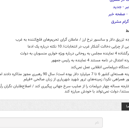
ط
ه تزریق دلار و سانسور نرخ ارز / عاملان گرای تحریم‌های فلج‌کننده به غرب
ز چرایی دخالت آشکار غرب در انتخابات/ 10 نکته درباره یک ادعا
حانی درباره ویژه خواری منسوبان به دولت
تدال در نامه مستند 4 نماینده به رئیس جمهور
ستگاه دیپلماسی انقلابی عمل نمی‌کند
کل هزینه هسته‌ای کشور 6 تا 7 میلیارد دلار بوده است/ سال 90 رهبری مجوز مذاکره دادند 
ر همراهی نکرد/ زمینه‌های ترور شهید شهریاری از زبان صالحی +فیلم
ارجه مساله چهار دیپلمات را از صلیب سرخ جهانی پیگیری کند / اصلاح‌طلبان نگران رأی
تند/ دولت نمی‌تواند با خودش مبارزه کند
ا