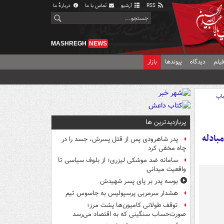
RSS
آرشیو
تماس با ما
دربارهٔ ما
MASHREGH
NEWS
یلم
دیدگاه
پیوندها
بازار
اپ
پربازدیدترین ها
بادله
پدر شاهرودی پس از قتل پسرش، جسد را در
چاه مخفی کرد
سامانه ضد موشکی لیزری؛ از بلوف سیاسی تا
واقعیت میدانی
بوسه‌ پدر بر پای پسر شهیدش
هشدار سرمربی پرسپولیس به جاسوس تیم
توقف طولانی کامیون‌ها پشت مرز؛
صورت‌حساب سنگینی که به اقتصاد می‌رسد