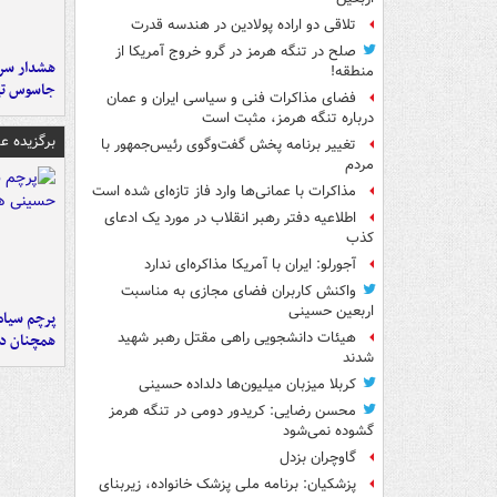
تلاقی دو اراده پولادین در هندسه قدرت
صلح در تنگه هرمز در گرو خروج آمریکا از
هشدار سرم
منطقه!
جاسوس تی
فضای مذاکرات فنی و سیاسی ایران و عمان
درباره تنگه هرمز، مثبت است
برگزیده 
تغییر برنامه پخش گفت‌وگوی رئیس‌جمهور با
مردم
مذاکرات با عمانی‌ها وارد فاز تازه‌ای شده است
اطلاعیه دفتر رهبر انقلاب در مورد یک ادعای
کذب
آجورلو: ایران با آمریکا مذاکره‌ای ندارد
واکنش کاربران فضای مجازی به مناسبت
اربعین حسینی
پرچم سیاه
هیئات دانشجویی راهی مقتل رهبر شهید
همچنان در
شدند
کربلا میزبان میلیون‌ها دلداده حسینی
محسن رضایی: کریدور دومی در تنگه هرمز
گشوده نمی‌شود
گاوچران بزدل
پزشکیان: برنامه ملی پزشک خانواده، زیربنای