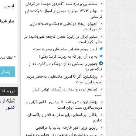
شناسایی و بازداشت ۲۱مزدور موساد در کرمان
ایمیل
تهاتر ۱۶۷۳ میلیارد تومان از اموال شرکت‌های
تراستی
نظر شما 
آجورلو: ایجاد دوقطبی «جنگ و صلح‌» بازی
دشمن است
سفیر ایران در ژاپن: همان فاجعه هیروشیما در
حال تکرار است
فریاد مردم «فدایی خامنه‌ای بودن» است
به یاد آن روز که به زیارت کربلا رفتی!
*
لطفا عدد م
جمهوری اسلامی نه از موشک می‌گذرد، نه از
تنگه هرمز!
پزشکیان: اگر تا امروز مانده‌ایم، به‌خاطر مردم
نجیب ایران است
تفاهم ایران و عمان در آستانه نهایی شدن
این مطالب
است
پزشکیان: مشروطه نماد بیداری، قانون‌گرایی و
مردم‌سالاری ملت ایران است
بقائی: برنامه‌ای برای سفر به قطر و پاکستان
نداریم
رایزنی وزیر امور خارجه ایتالیا با عراقچی
بررسی چالش‌های جمعیتی در چهارمین جلسه