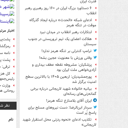
قدرت ایران
۶ دستاورد بزرگ ایران در ۱۶۰ روز رهبری رهبر
انقلاب
ادعای شبکه «الحدث» درباره ایجاد گذرگاه
موقت در تنگه هرمز
اخبار مرتب
ابتکارات رهبر انقلاب در میدان نبرد
هلاکت اعضای یک تیم تروریستی در جنوب
پشت‌پرد
سیستان
رمزگشایی ا
ترامپ کنترلی بر تنگه هرمز ندارد!
نامه سرگشاده 4 نماینده مجلس به رو
وقتی ورزش با معنویت عجین بشه!
پشت پرده اع
پزشکیان: مشروطه نقطه عطف بیداری و
ترقی: د
آزادی‌خواهی ملت ایران بود
پورجمشیدیان: اربعین ۱۴۰۵ با بالاترین سطح
رئیس‌جمهو
امنیت برگزار شد
وزارت خ
بیانیه خانواده شهید لاریجانی درباره برخی
روحانی هس
گمانه‌زنی‌های رسانه‌ای
ایران آقای بلامنازع تنگه هرمز!
نظر شم
سردار ابن‌الرضا: دست نیروهای مسلح برای
پاسخ پُر است
نام
تکذیب ادعای «نحوه ردزنی محل استقرار شهید
لاریجانی»