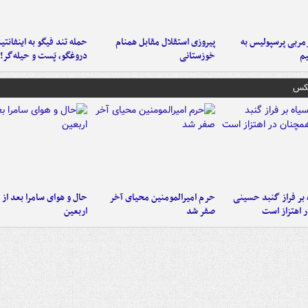
ربی پرسپولیس به
پیروزی استقلال مقابل همنام
حمله تند فیگو به اینفانتین
م
خوزستانی
دروغگو، پَست‌ و حیله‌گر!
عکس
 بر فراز گنبد حسینی
حرم امیرالمومنین محیای آخر
حال و هوای سامرا بعد از ا
 اهتزاز است
صفر شد
اربعین