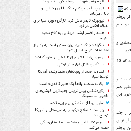
آنچه رهبر شهید سال‌ها پیش دیده بودند
ترامپ: فکر می‌کنم جنگ با ایران خیلی زود
نکه
پایان می‌یابد
ز برجام
نیویورک تایمز فاش کرد: کارگروه ویژه سیا برای
ب و عدم
تفرقه افکنی در کوبا
هشدار افسر ارشد آمریکایی به کاخ سفید
+فیلم
تصادی و
تلگراف: جنگ علیه ایران ممکن است به یکی از
نیم.
اشتباهات تاریخ تبدیل شود
برخورد پراید با تیر برق ۲ فوتی بر جای گذاشت
ترقی در همین راستا خاطر نشان کرد: رهبر انقلاب نیز در سخنرانی اخیرشان یادآور شدند که 10
دستگیری قاتل فراری در نوشهر
تصاویر جدید از پهپادهای منهدم‌شده آمریکا
توسط سپاه
ت است و
ایالات متحده واقعاً یک «ببر کاغذی» است!
حانی هم
رکوردشکنی پیش‌فروش جدیدترین گوشی‌های
خود این
تاشوی سامسونگ
.
نمایی زیبا از تنگه کریان جزیره قشم
چرا محمد صلاح ترکیه را به عربستان و آمریکا
 از چند
ترجیح داد
 از ترس
سوخو۳۵ با این موشک‌ها به ناوهای‌جنگی
تن برجام
حمله می‌کند