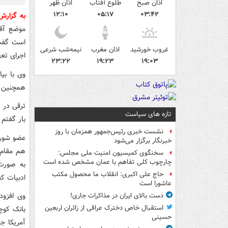
اذان صبح
طلوع آفتاب
اذان ظهر
۱۲:۱۰
۰۵:۱۷
۰۳:۴۲
به گزار
موضع آقا
است گفت:
غروب خورشید
اذان مغرب
نیمه‌شب شرعی
اجرای تعه
۲۳:۲۲
۱۹:۲۳
۱۹:۰۳
وی با بی
همچنین آق
تازه های سیاست
بار گفتم 
نشست خبری رئیس‌جمهور همزمان با روز
عضو شورا
خبرنگار برگزار می‌شود
هم مقام 
سخنگوی کمیسیون امنیت ملی مجلس:
چارچوب کلی تفاهم با عمان مشخص شده است
به صورت 
حاج علی اکبری: انقلاب ما محصول مکتب
ادبیات ک
عاشورا است
وی افزود
دست بالای ایران در مذاکرات جاری!
استقبال خاص دخترک عراقی از زائران اربعین
بانک کوچ
حسینی
آمریکا جر