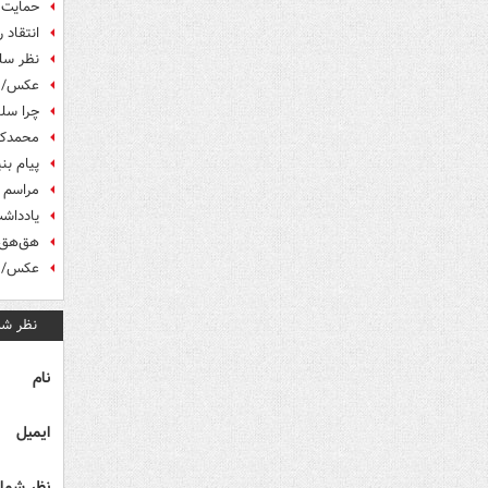
حمایت م
انتقاد 
نظر سلح
عکس/ م
چرا سل
محمدکاس
پیام بن
مراسم 
یادداش
هق‌هق 
عکس/ با
نظر شم
نام
ایمیل
نظر شما 