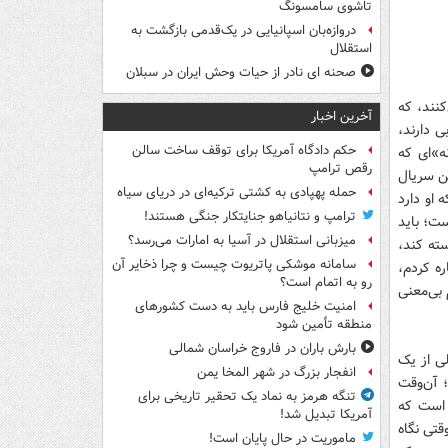
تاشوی سامسونگ
دروازه‌بان اسپانیایی در یک‌قدمی بازگشت به
استقلال
صحنه ای نادر از حیات وحش ایران در سبلان
نند، که
آخرین اخبار
ی دارند،
حکم دادگاه آمریکا برای توقف ساخت سالن
ه»ای که
رقص ترامپ
ین سریال
حمله پهپادی به کشتی ترکیه‌ای در دریای سیاه
 او دارد
ترامپ و نتانیاهو جنایتکار جنگی هستند!
ست؛ باید
میزبانی استقلال در آسیا به امارات می‌رسد؟
سته کند،
سامانه موشکی پاتریوت چیست و چرا ذخایر آن
ره کردم،
رو به اتمام است؟
بی‌معنی
امنیت خلیج فارس باید به دست کشورهای
منطقه تأمین شود
بارش باران در فاروج خراسان شمالی
لی از یک
انفجار بزرگ در شهر المخا یمن
؛ آن‌وقت
تنگه هرمز به نماد یک تحقیر تاریخی برای
 است که
آمریکا تبدیل شد!
قتی نگاه
ماموریت در حال پایان است!