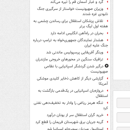
گرد و غبار آسمان قم را تیره می‌کند
وزیران صهیونیست خواستار از سرگیری جنگ
نابودی غزه شدند
تلاش پزشکان استقلال برای رساندن چشمی به
هفته اول لیگ برتر
بحران در راه‌آهن انگلیس ادامه دارد
هشدار نمایندگان جمهوری‌خواه به ترامپ درباره
جنگ علیه ایران
وینگر آفریقایی پرسپولیس ماندنی شد
ترافیک سنگین در محورهای خروجی مازندران
درگیر شدن گردشگر اسپانیایی با نظامی
صهیونیست
گزارشی دیگر از کاهش ذخایر کلیدی موشکی
آمریکا
دروازه‌بان اسپانیایی در یک‌قدمی بازگشت به
استقلال
تنگه هرمز ریاض را وادار به تخفیف‌دهی نفتی
کرد
خرید گران استقلال سر از یونان درآورد
گربه جریان برق شهرستان فریمان را قطع کرد
استانبول میزبان سوپرجام اسپانیا شد