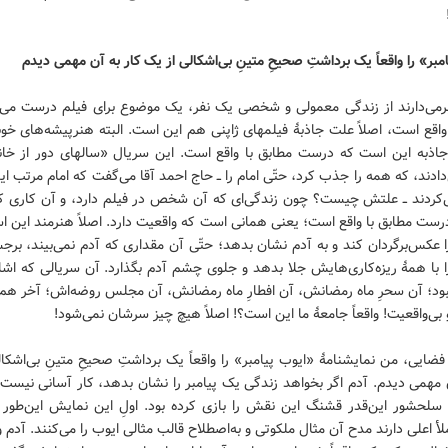
مبر» را واقعاً یک برداشتِ صحیحِ متینِ بی‌اشکالی از یک کار به آن مهمی دیدم
 برمی‌دارند از زندگی معمولی و شخصی یک نفر، یک موضوع برای فیلم درست می‌ک
واقع است، اصلاً علت جاذبهٔ فیلمهای ژاپنی هم این است. البته هنرپیشه‌های خوب
جاذبه این است که درست مطابق با واقع است. این سریال «سالهای دور از خان
ادند، که همه را جذب کرد، حتّی امام را ــ حاج احمد آقا می‌گفت که امام مرتب ا
ی‌کردند ــ علتش چیست؟ چون زندگی‌ای که آن شخص در فیلم دارد، و آن کاری که
رست مطابق با واقع است؛ یعنی همانی است که واقعیت دارد. اصلاً هنرمند این ا
 عکس‌برگردان کند و به آدم نشان بدهد؛ حتّی آن مقداری که آدم نمی‌بیند، برج
 با همهٔ ریزه‌کاری‌هایش جلا بدهد و جلوی چشم آدم بگذارد. آن سریالی که اشا
نبود؛ آن سحرِ ماه رمضانش، آن افطارِ ماه رمضانش، آن مجلس روضه‌اش؛ آخر هم 
و بی‌واقعیت! واقعاً جامعهٔ ما این است؟! اصلاً هیچ چیز سرشان نمی‌شود!
ضایی، من نمایشنامهٔ «ایوب پیامبر» را واقعاً یک برداشتِ صحیحِ متینِ بی‌اشکا
 مهمی دیدم. آدم اگر بخواهد زندگی یک پیامبر را نشان بدهد، کار آسانی نیست
 سلحشور این‌قدر قشنگ این نقش را بازی کرده بود. اولِ این نمایش این‌طور
ملأ اعلی دارند مدح آن مثال ملکوتی و به‌اصطلاح قالب مثالی ایوب را می‌کنند. آدم و