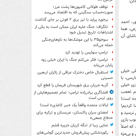
ان:
توقف طولانی کامیون‌ها پشت مرز؛
صورت‌حساب سنگینی که به اقتصاد می‌رسد
برخورد پراید با تیر برق ۲ فوتی بر جای گذاشت
ور، احمد
تلگراف: جنگ علیه ایران ممکن است به یکی از
رعی، هما
اشتباهات تاریخ تبدیل شود
ز تماشای آن
سوخو۳۵ با این موشک‌ها به ناوهای‌جنگی
حمله می‌کند
ترامپ سوئیس را تهدید کرد
ترامپ: فکر می‌کنم جنگ با ایران خیلی زود
پایان می‌یابد
یلی خیلی
استقبال خاص دخترک عراقی از زائران اربعین
ارسی، با
حسینی
ازی خیلی
گربه جریان برق شهرستان فریمان را قطع کرد
آدم تعجب
افشاگری برادرزاده ترامپ: تمام تصمیم‌هایش از
روی ترس است
ده است!
 کردیم!
ایالات متحده واقعاً یک «ببر کاغذی» است!
 نرسید و
امضای سران پاکستان، عربستان و ترکیه برای
«دفاع جمعی»
خوب بازی
نمایی زیبا از تنگه کریان جزیره قشم
که اصلاً
رکوردشکنی پیش‌فروش جدیدترین گوشی‌های
و بی‌مزه