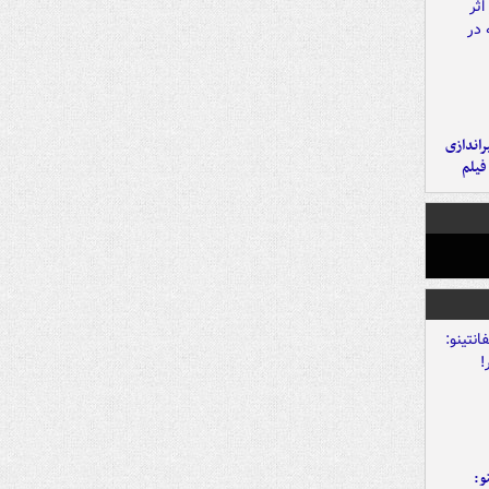
یراندازی
فیلم
و: