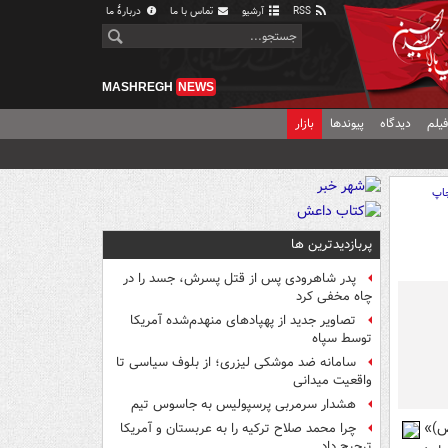
RSS
آرشیو
تماس با ما
دربارهٔ ما
MASHREGH
NEWS
یلم
دیدگاه
پیوندها
بازار
اپ
پربازدیدترین ها
پدر شاهرودی پس از قتل پسرش، جسد را در
چاه مخفی کرد
تصاویر جدید از پهپادهای منهدم‌شده آمریکا
توسط سپاه
سامانه ضد موشکی لیزری؛ از بلوف سیاسی تا
واقعیت میدانی
هشدار سرمربی پرسپولیس به جاسوس تیم
ر(ص)»
چرا محمد صلاح ترکیه را به عربستان و آمریکا
ترجیح داد