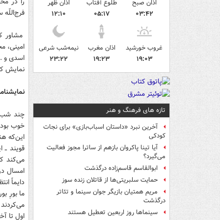
را در محض
اذان صبح
طلوع آفتاب
اذان ظهر
فرج‌اللّه
۱۲:۱۰
۰۵:۱۷
۰۳:۴۲
مشاور کار
امینی، مح
غروب خورشید
اذان مغرب
نیمه‌شب شرعی
۲۳:۲۲
۱۹:۲۳
۱۹:۰۳
نمایش که 
نمایشنامه
تازه های فرهنگ و هنر
چند شب پی
خوب بود؛ 
آخرین نبرد «داستان اسباب‌بازی» برای نجات
کودکی
این‌که هن
قویند ــ 
آیا تینا پاکروان بازهم از ساترا مجوز فعالیت
می‌گیرد؟
می‌کند ک
ابوالقاسم قاسم‌زاده درگذشت
امسال در
حمایت سلبریتی‌ها از قاتلان زنده سوز
دایماً ان
مریم همتیان بازیگر جوان سینما و تئاتر
ما بورِ ب
درگذشت
می‌کردند 
سینماها روز اربعین تعطیل هستند
اول تا آخ