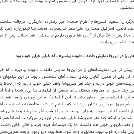
ر امام خامنه‌ای اجرا کرد. عوامل این نمایش عبارت بودند از: نویسنده و کارگرد
 سلحشور.
گردان: سعید کشن‌فلاح. طراح صحنه: امیر رضازاده. بازیگران: فرج‌اللّه سلحش
مّد قائمی، اسرافیل علمداری، علی‌اصغر شریف‌زاده، محمّدرضا تیموریان، زهره زا
اسدی و ... حالا پس از 24 سال از آن روزها مروری داریم بر سخنان رهبر انقلاب پس ا
در ادامه می‌خوانید:
‌ای را در این‌جا نمایش دادند ــ «ایوب پیامبر» ــ که خیلی خیلی خوب بود
ش از این، نمایشنامه‌ای را در این‌جا نمایش دادند ــ «ایوب پیامبر» ــ که خ
کار یکی از همین آقایان رفقای شما ــ آقای سلحشور ــ بود. در این فیلمهای ف
رپیشه‌های خوبی داریم و چند نفر هنرپیشهٔ واقعاً خیلی خوب داریم که از لحاظ ب
این چند نفری که معروف هستند ــ اما بعضی از فیلمنامه‌ها بی‌ارزشند! واقعاً 
ه این فیلمنامه‌نویس، چطور نشسته این فیلمنامهٔ به این چرندی را سر هم کر
 ایام نوروز سریالی را نشان می‌دادند که ما هم هر شب متأسفانه نشستیم تماشا
تظار داشتم که این سریال به جایی برسد؛ تا این‌که شب آخر تمام شد و به جایی هم
ور شدیم! با اینکه چند نفر هنرپیشهٔ خیلی خوب در آن بازی می‌کردند، انصافاً هم 
و فضاسازیهای خوبی هم داشت، اما یک فیلمنامهٔ چرندِ چرند و خالىِ خالی داشت، 
رش یک ذره خوب نبود، مطابق با واقع نبود، غلط بود، دروغ بود، و بعد هم بی‌معنی 