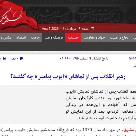
جمعه ۱۶ مرداد ۱۴۰۵ -
Aug 7 2026
ی
دفاع و امنیت
جهاد و مقاومت
حسینیه
فرهنگ و هنر
جامعه
اقتصاد
عکس و ف
541
تاریخ انتشار:
۹ اسفند ۱۳۹۴ - ۰۸:۴۴
۰ نظر
چ
ر
رهبر انقلاب پس از تماشای «ایوب پیامبر» چه گفتند؟
ظم انقلاب پس از تماشای نمایش «ایوب
 به سلحشور، نویسنده و کارگردان نمایش
ن که آخوندم و این‌همه در زندگی
ن مطالعه کرده‌ام، بعد از این نمایش تو
 ارادتم به حضرت ایوب بیشتر شد.
ش مشرق،
در مهر ماه سال 1370 بود که فرج‌الله سلحشور نمایش «ایوب پیامب