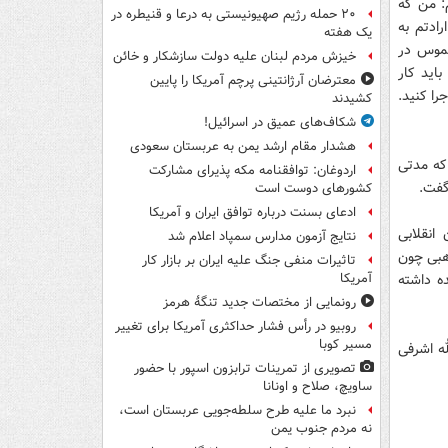
م: من که
۲۰ حمله رژیم صهیونیستی به درعا و قنیطره در
رادتم به
یک هفته
لموس در
خیزش مردم لبنان علیه دولت سازشکار و خائن
باید کار
معترضان آرژانتینی پرچم آمریکا را پایین
را کنید.
کشیدند
شکاف‌های عمیق در اسرائیل!
هشدار مقام ارشد یمن به عربستان سعودی
که مدتی
اردوغان: توافقنامه مکه پذیرای مشارکت
گفت.
کشورهای دوست است
ادعای بسنت درباره توافق ایران و آمریکا
ردان انقلابی
نتایج آزمون مدارس سمپاد اعلام شد
ذهبی چون
تاثیرات منفی جنگ علیه ایران بر بازار کار
ه داشته
آمریکا
رونمایی از مختصات جدید تنگۀ هرمز
روبیو در رأس فشار حداکثری آمریکا برای تغییر
مسیر کوبا
صبح از بلوار آیت‌الله اشرفی
تصویری از تمرینات ترابزون اسپور با حضور
ساویچ، صلاح و اونانا
نبرد ما علیه طرح سلطه‌جویی عربستان است،
نه مردم جنوب یمن