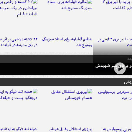
برخورد پراید با تیر برق ۲ فوتی بر
تنظیم قولنامه برای اسناد سبزرنگ
۲۲ کشته و زخمی بر اثر ت
شت
ممنوع شد
در یک مدرسه در تایلند+ 
ده
در بر پای پسر شهیدش
رزشی
ربی پرسپولیس به
پیروزی استقلال مقابل همنام
حمله تند فیگو به اینفانتین