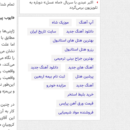
اکبر عبدی با سریال «ماه عسل» دوباره به
تمام شد!
تلویزیون برمی‌گردد
«ایوب پیا
آپ آهنگ
موزیک شاه
ژاپنی‌ها
دانلود آهنگ جدید
سایت تاریخ ایران
مطابق با 
بهترین هتل های استانبول
اما علت 
رزرو هتل استانبول
نشان می‌د
را نگاه م
بهترین جراح بینی ترمیمی
می‌کند، د
آهنگ های جدید
دانلود آهنگ جدید
واقعیت را
پرشین هتل
ثبت نام بیمه اربعین
واقعیت را
این‌طور 
آهنگ جدید
مزایده خودرو
و بی‌مزه 
خرید بلیط استخر
قیمت ورق آهن پرایس
در چنین ف
کار به آن
فروشنده مواد شیمیایی
این آقای
کروبیانِ 