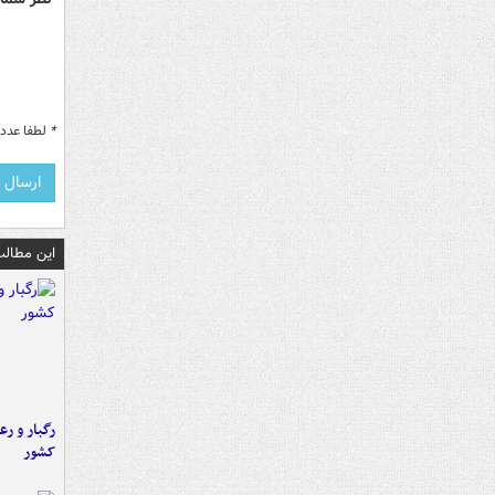
*
لطفا عدد م
این مطالب
رگبار و رع
کشور