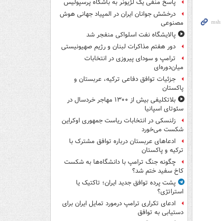
پاسخ منفی یک لژیونر به باشگاه پرسپولیس
درخشش جوانان ایران در المپیاد جهانی هوش
مصنوعی
پالایشگاه نفت اسلواکی منفجر شد
دور هفتم مذاکرات لبنان و رژیم صهیونیستی
ترامپ و سودای پیروزی در انتخابات
میان‌دوره‌ای
جزئیات توافق دفاعی ترکیه، عربستان و
پاکستان
بلاتکلیفی بیش از ۱۳۰۰ مهاجر خردسال در
سئوتای اسپانیا
زلنسکی در انتخابات ریاست جمهوری اوکراین
شکست می‌خورد
ادعاهای عربستان درباره توافق مشترک با
ترکیه و پاکستان
چگونه جنگ ترامپ با دانشگاه‌ها به شکست
کاخ سفید ختم شد؟
پشت پرده توافق جدید ایران؛ تاکتیک یا
استراتژی؟
ادعای تکراری ترامپ درمورد تمایل ایران برای
دستیابی به توافق