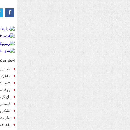
اخبار مرتب
جیرانی
خاطره 
«محمد 
جرقه س
بازیگری
قاسمی: 
تشکر ره
نظر ره
نقد جشن