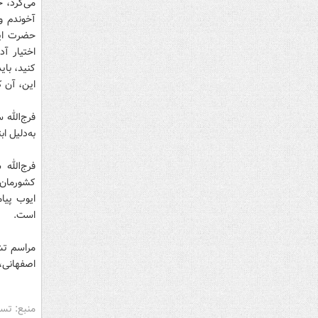
می‌کرد، خ
آخوندم و 
حضرت ایو
اختیار آد
کنید، بای
این، آن ک
فرج‌الله
به‌دلیل ا
کشورمان ا
ایوب پیا
است.
اصفهانی، 
منبع: تس