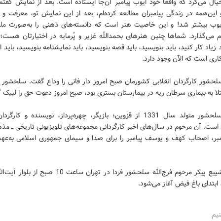
یال می‌کرد که واقعاً خود ایوب پیامبر آن‌جا ایستاده است. بعد از نمایش گفت
این‌همه در زندگی پیامبران مطالعه کرده‌ام، بعد از این نمایش تو، معرفت و ا
ب بیشتر شد! و این خاصیت هنر است که دانسته‌های ذهنی را به‌صورت م
م می‌گذارد. شما‌ها چنین هنرهای بحمداللّه غزیر و پُرمایه در اختیارتان هست؛ 
د زیاد کار کنید، باید بنویسید، باید قصه بنویسید، باید نمایشنامه بنویسید، باید اج
اری است که الآن وجود دارد.
 سلحشور کارگردان انقلابی کشورمان صبح امروز دار فانی را وداع گفت. سلحشور 
بتلا به بیماری سرطان ریه در بیمارستان بستری بود، صبح امروز دعوت حق را لبیک 
فرج‌الله سلحشور متولد سال 1331 از قزوین؛ بازیگر، چهره‌پرداز، نویسنده و کارگ
ست. آن مرحوم در سال‌های اخیر کارگردانی مجموعه‌های تلویزیونی تاریخی ــ م
مبر، اصحاب کهف و یوسف پیامبر را برای صدا و سیمای جمهوری اسلامی به‌عهد
مراسم تشییع پیکر مرحوم فرج‌الله سلحشور فردا در تهران ساعت 10 
ابتدای باغ فیض آغاز می‌شود.
نیم