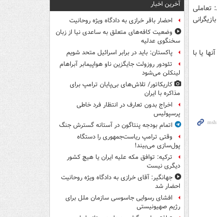
آخرین اخبار
: تعاملی
ازیگرانی
احضار باقر خرازی به دادگاه ویژه روحانیت
وضعیت کافه‌های متعلق به ساعدی نیا از زبان
سخنگوی عدلیه
یق آنها یا با
پاکستان: باید در برابر اسرائیل متحد شویم
تئودور روزولت جایگزین ناو هواپیمابر آبراهام
لینکلن می‌شود
کاریکاتور/ تلاش‌های بی‌پایان ترامپ برای
مذاکره با ایران
اخراج بدون تعارف در انتظار فرد خاطی
پرسپولیس
اتمام بودجه پنتاگون در آستانه گسترش جنگ
وقتی ترامپ ریاست‌جمهوری را دستگاه
پول‌سازی می‌بیند!
ترکیه: توافق مکه علیه ایران یا هیچ کشور
دیگری نیست
جهانگیر: آقای خرازی به دادگاه ویژه روحانیت
احضار شد
افشای رسوایی جاسوسی سازمان ملل برای
رژیم صهیونیستی