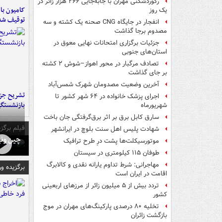
رکوردشکنی مهران با جابه‌جایی ۲۶۶ هزار زائر در
یک روز
توقیف شد
انفجار در جایگاه CNG صحنه یک کشته و سه
مصدوم برجا گذاشت
جزئیات برگزاری امتحانات نهایی معوق در
استان‌های جنوبی
تصادف مرگبار در محور اهواز–شوش ۲ کشته
بر جای گذاشت
آخرین وضعیت مصدومان شهرک شمس‌آباد
تشریح جز
اجرای پزشک خانواده در ۶۴ شهر کشور تا
بازنشستگ
شهریورماه
سارق کابل برق بر اثر برق‌گرفتگی جان باخت
فیلم برگزی
شهادت پلیس اهل سنت بلوچ در ایرانشهر
چین ونی
موتورسیکلت‌ها پشت درِ طرح ترافیک
طوفان ۱۱۵ کیلومتری در سیستان
مهاجرانی: شرط تداوم یارانه نقدی و کالابرگ
برگزیده و
اقامت در ایران است
تردد بیش از ۵ میلیون زائر از مرزهای اربعینی
کشور
تخلیه ۸۰ درصدی پارکینگ‌های مهران در موج
بازگشت زائران