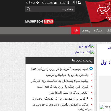
RSS
آرشیو
تماس با ما
دربارهٔ ما
MASHREGH
NEWS
یلم
دیدگاه
پیوندها
بازار
اپ
پربازدیدترین ها
 همراه اول
شاید روسیه، آمریکا را در ایران زمین‌گیر کند!
واکنش بقائی به خیالبافی ترامپ
بیانیه سپاه پاسداران به مناسبت روز خبرنگار
فارن افرز: جنگ با ایران یک فاجعه است
انفجار بزرگ در شهر المخا یمن
۶ فوتی و ۵ مصدوم بر اثر تصادف زنجیره‌ای
درگیری اعضای داعش و نیروهای جولانی در
 به
سیده زینب