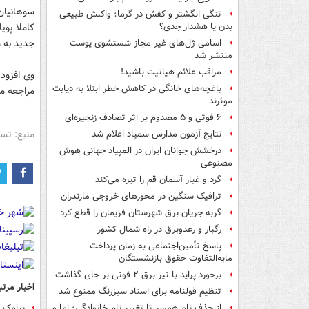
سوهانیان 
تنگی انگشتر و کفش در گرما؛ واکنش طبیعی
کاملا پوی
بدن یا هشدار جدی؟
جدید به م
اسامی ژل‌های غیر مجاز شستشوی پوست
منتشر شد
مراقب علائم هپاتیت باشید!
باغچه‌های خانگی در کاهش خطر ابتلا به دیابت
مراجعه مس
موثرند
۶ فوتی و ۵ مصدوم بر اثر تصادف زنجیره‌ای
منبع: تس
نتایج آزمون مدارس سمپاد اعلام شد
درخشش جوانان ایران در المپیاد جهانی هوش
مصنوعی
گرد و غبار آسمان قم را تیره می‌کند
ترافیک سنگین در محورهای خروجی مازندران
گربه جریان برق شهرستان فریمان را قطع کرد
رگبار و رعدوبرق در راه شمال کشور
پاسخ تأمین‌اجتماعی به زمان پرداخت
مابه‌التفاوت حقوق بازنشستگان
برخورد پراید با تیر برق ۲ فوتی بر جای گذاشت
اخبار مرتب
تنظیم قولنامه برای اسناد سبزرنگ ممنوع شد
پیامک سریال
از حذف نام همسر تا تغییر نام خانوادگی؛ اما و