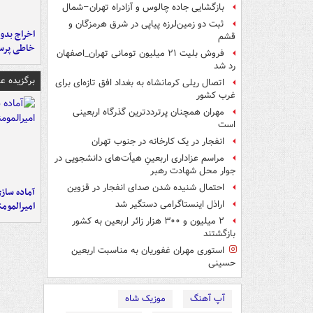
بازگشایی جاده چالوس و آزادراه تهران–شمال
ثبت دو زمین‌لرزه پیاپی در شرق هرمزگان و
اخراج بدون
قشم
خاطی پرس
فروش بلیت ۲۱ میلیون تومانی تهران_اصفهان
رد شد
برگزیده 
اتصال ریلی کرمانشاه به بغداد افق تازه‌ای برای
غرب کشور
مهران همچنان پرترددترین گذرگاه اربعینی
است
انفجار در یک کارخانه در جنوب تهران
مراسم عزاداری اربعینِ هیأت‌های دانشجویی در
جوار محل شهادت رهبر
احتمال شنیده شدن صدای انفجار در قزوین
آماده ساز
اراذل اینستاگرامی دستگیر شد
امیرالمومن
۲ میلیون و ۳۰۰ هزار زائر اربعین به کشور
بازگشتند
استوری مهران غفوریان به مناسبت اربعین
حسینی
آپ آهنگ
موزیک شاه