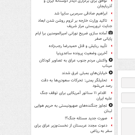
توافق برای برگزاری دیدار دوستانه ایران و
آذربایجان
ابراهیم صادقی سرمربی سایپا شد
تاکید وزارت خارجه بر لزوم روشن شدن ابعاد
جنایت تروریستی مراز شریف
آماده سازی ضریح نورانی امیرالمومنین برا ایام
پایانی صفر
تأیید ربایش و قتل حمیدرضا رجب‌زاده
آخرین وضعیت پرونده ساعدی‌نیا
واکنش مردم جنوب عراق به تصاویر کودکان
میناب
خیابان‌های بمبئی غرق شدند
تحلیلگر یمنی: تحرکات سعودی‌ها به دقت
رصد می‌شود
اقدام ۱۱ سناتور آمریکایی برای توقف جنگ
علیه ایران
تجاوز جنگنده‌های صهیونیستی به حریم هوایی
لبنان
صورت جدید مسئله جنگ؟!
دعوت مجدد عربستان از نخست‌وزیر عراق برای
سفر به ریاض