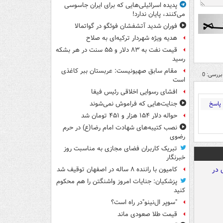
پدیده اسرائیلی‌هایی که برای ایران جاسوسی
می‌کنند، پایان ندارد!
فوران شدید آتشفشان فوئگو در گواتمالا
هدیه ویژه شهردار ترکیه‌ای به صلاح
قیمت نفت به ۸۳ دلار و ۵۵ سنت در هر بشکه
رسید
مقام سابق صهیونیست: عربستان ببر کاغذی
بررسی: 0
است
افشای رسوایی اخلاقی رئیس فیفا
پاسخ
جنایت‌هایی که فراموش نمی‌شوند
حواله دلار ۱۵۴ هزار و ۴۵۱ تومان شد
نصب کتیبه‌های شهادت امام رضا(ع) در حرم
رضوی
تبریک کاربران فضای مجازی به مناسبت روز
خبرنگار
کامیون با راننده ۸ ساله در اصفهان توقیف شد
پزشکیان: جنایات امروز واشنگتن را هم محکوم
کنید
"سوپر ال‌نینو"در راه است؟
قیمت طلا صعودی ماند