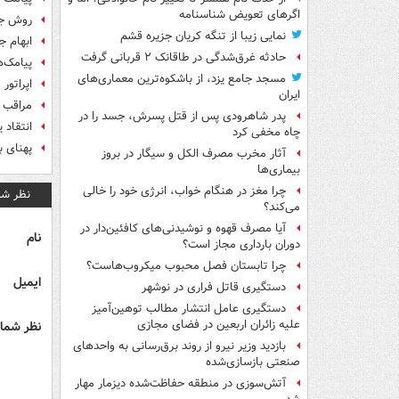
اگرهای تعویض شناسنامه
روش جد
نمایی زیبا از تنگه کریان جزیره قشم
ابهام ج
حادثه غرق‌شدگی در طاقانک ۲ قربانی گرفت
پیامک‌ه
مسجد جامع یزد، از باشکوه‌ترین معماری‌های
اپراتور
ایران
مراقب 
پدر شاهرودی پس از قتل پسرش، جسد را در
انتقاد 
چاه مخفی کرد
پهنای باند
آثار مخرب مصرف الکل و سیگار در بروز
بیماری‌ها
چرا مغز در هنگام خواب، انرژی خود را خالی
نظر شم
می‌کند؟
آیا مصرف قهوه و نوشیدنی‌های کافئین‌دار در
نام
دوران بارداری مجاز است؟
چرا تابستان فصل محبوب میکروب‌هاست؟
ایمیل
دستگیری قاتل فراری در نوشهر
دستگیری عامل انتشار مطالب توهین‌آمیز
علیه زائران اربعین در فضای مجازی
نظر شما 
بازدید وزیر نیرو از روند برق‌رسانی به واحدهای
صنعتی بازسازی‌شده
آتش‌سوزی در منطقه حفاظت‌شده دیزمار مهار