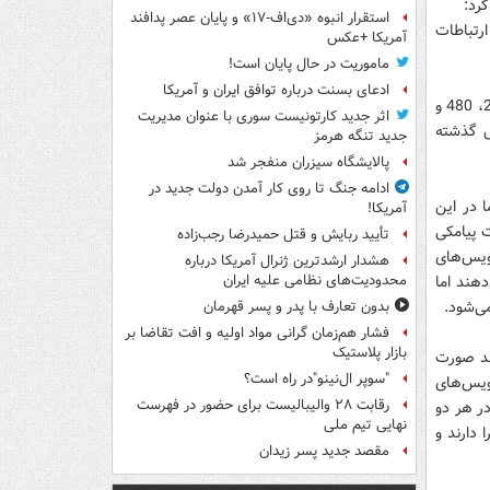
رد:
استقرار انبوه «دی‌اف‑۱۷» و پایان عصر پدافند
رتباطات
آمریکا +عکس
ماموریت در حال پایان است!
ادعای بسنت درباره توافق ایران و آمریکا
وی عنوان کرد: درآمدهای ناشی از پیامک ما ظرف چهار سال اول فعالیت به ترتیب 50، 240، 480 و
اثر جدید کارتونیست سوری با عنوان مدیریت
ل گذشته
جدید تنگه هرمز
پالایشگاه سیزران منفجر شد
ادامه جنگ تا روی کار آمدن دولت جدید در
 در این
آمریکا!
 پیامکی
تأیید ربایش و قتل حمیدرضا رجب‌زاده
رویس‌های
هشدار ارشدترین ژنرال آمریکا درباره
هند اما
محدودیت‌های نظامی علیه ایران
ی‌شود.
بدون تعارف با پدر و پسر قهرمان
فشار هم‌زمان گرانی مواد اولیه و افت تقاضا بر
بازار پلاستیک
اند صورت
"سوپر ال‌نینو"در راه است؟
ویس‌های
رقابت ۲۸ والیبالیست برای حضور در فهرست
در هر دو
نهایی تیم ملی
دارند و
مقصد جدید پسر زیدان