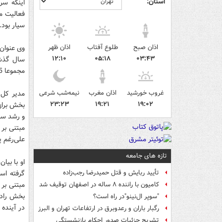
استان:
اینکه سر
فعالیت م
سیار بود.
اذان صبح
طلوع آفتاب
اذان ظهر
۱۲:۱۰
۰۵:۱۸
۰۳:۴۳
سال گذشت
مجموعا 12.5 تا 13 درصد از کل درآمد همراه اول را شامل می‌شد.
غروب خورشید
اذان مغرب
نیمه‌شب شرعی
مدیر کل 
۲۳:۲۳
۱۹:۲۱
۱۹:۰۲
بخش برای
و رشد سرو
مبتنی بر
علی‌رغم 
تازه های جامعه
او با بیا
گرفته اس
تأیید ربایش و قتل حمیدرضا رجب‌زاده
مبتنی بر 
کامیون با راننده ۸ ساله در اصفهان توقیف شد
بخش رادی
"سوپر ال‌نینو"در راه است؟
در آینده نیز امکان 4G 
رگبار باران و رعدوبرق در ارتفاعات تهران و البرز
تشریح جزئیات صدور احکام بازنشستگی