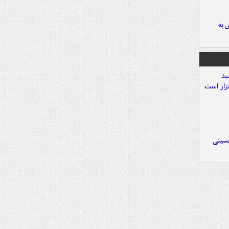
 به
حسینی