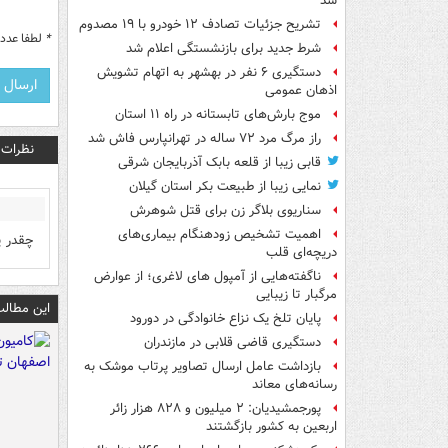
شد
تشریح جزئیات تصادف ۱۲ خودرو با ۱۹ مصدوم
*
لطفا عدد م
شرط جدید برای بازنشستگی اعلام شد
دستگیری ۶ نفر در بهشهر به اتهام تشویش
اذهان عمومی
موج بارش‌های تابستانه در راه ۱۱ استان
راز مرگ مرد ۷۲ ساله در تهرانپارس فاش شد
نظرات
قابی زیبا از قلعه بابک آذربایجان شرقی
نمایی زیبا از طبیعت بکر استان گیلان
سناریوی بلاگر زن برای قتل شوهرش
اهمیت تشخیص زودهنگام بیماری‌های
چقدر پ
دریچه‌ای قلب
ناگفته‌هایی از آمپول های لاغری؛ از عوارض
مرگبار تا زیبایی
این مطالب
پایان تلخ یک نزاع خانوادگی در دورود
دستگیری قاضی قلابی در مازندران
بازداشت عامل ارسال تصاویر پرتاب موشک به
رسانه‌های معاند
پورجمشیدیان: ۲ میلیون و ۸۲۸ هزار زائر
اربعین به کشور بازگشتند