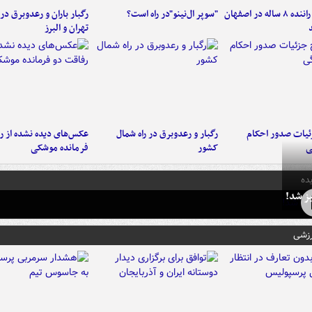
کامیون با راننده ۸ ساله در اصفهان
"سوپر ال‌نینو"در راه است؟
رگبار باران و رعدوبرق در 
تهران و البرز
ئیات صدور احکام
رگبار و رعدوبرق در راه شمال
عکس‌های دیده نشده از ر
ی
کشور
فرمانده‌ موشکی
ده
ز شد!
رزشی