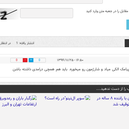
قابل را در جعبه متن وارد کنید
انتشار یافته: 1
در انتظار 
۱۶:۵۰ - ۱۳۹۴/۱۱/۲۵
0
0
یامک الکی میاد و شارژمون رو میخوره. باید هم همچی درامدی داشته باشن
 را از دست ندهید....