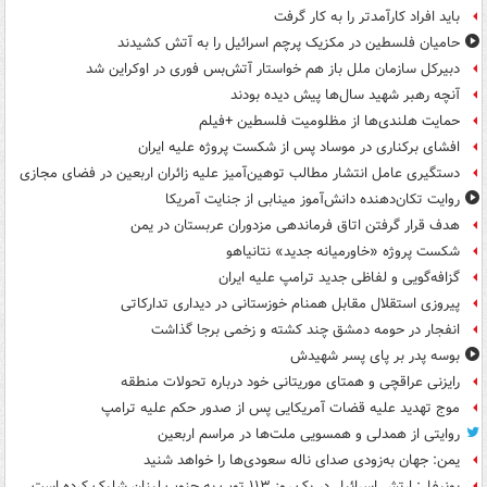
باید افراد کارآمدتر را به کار گرفت
حامیان فلسطین در مکزیک پرچم اسرائیل را به آتش کشیدند
دبیرکل سازمان ملل باز هم خواستار آتش‌بس فوری در اوکراین شد
آنچه رهبر شهید سال‌ها پیش دیده بودند
حمایت هلندی‌ها از مظلومیت فلسطین +فیلم
افشای برکناری در موساد پس از شکست پروژه علیه ایران
دستگیری عامل انتشار مطالب توهین‌آمیز علیه زائران اربعین در فضای مجازی
روایت تکان‌دهنده دانش‌آموز مینابی از جنایت آمریکا
هدف قرار گرفتن اتاق‌ فرماندهی مزدوران عربستان در یمن
شکست پروژه «خاورمیانه جدید» نتانیاهو
گزافه‌گویی و لفاظی جدید ترامپ علیه ایران
پیروزی استقلال مقابل همنام خوزستانی در دیداری تدارکاتی
انفجار در حومه دمشق چند کشته و زخمی برجا گذاشت
بوسه‌ پدر بر پای پسر شهیدش
رایزنی عراقچی و همتای موریتانی خود درباره تحولات منطقه
موج تهدید علیه قضات آمریکایی پس از صدور حکم علیه ترامپ
روایتی از همدلی و همسویی ملت‌ها در مراسم اربعین
یمن: جهان به‌زودی صدای ناله سعودی‌ها را خواهد شنید
یونیفل: ارتش اسرائیل در یک روز ۱۱۳ توپ به جنوب لبنان شلیک کرده است