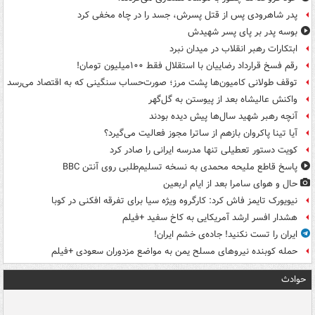
پدر شاهرودی پس از قتل پسرش، جسد را در چاه مخفی کرد
بوسه‌ پدر بر پای پسر شهیدش
ابتکارات رهبر انقلاب در میدان نبرد
رقم فسخ قرارداد رضاییان با استقلال فقط ۱۰۰میلیون تومان!
توقف طولانی کامیون‌ها پشت مرز؛ صورت‌حساب سنگینی که به اقتصاد می‌رسد
واکنش عالیشاه بعد از پیوستن به گل‌گهر
آنچه رهبر شهید سال‌ها پیش دیده بودند
آیا تینا پاکروان بازهم از ساترا مجوز فعالیت می‌گیرد؟
کویت دستور تعطیلی تنها مدرسه ایرانی را صادر کرد
پاسخ قاطع ملیحه محمدی به نسخه تسلیم‌طلبی روی آنتن BBC
حال و هوای سامرا بعد از ایام اربعین
نیویورک تایمز فاش کرد: کارگروه ویژه سیا برای تفرقه افکنی در کوبا
هشدار افسر ارشد آمریکایی به کاخ سفید +فیلم
ایران را تست نکنید! جاده‌ی خشم ایران!
حمله کوبنده نیروهای مسلح یمن به مواضع مزدوران سعودی +فیلم
حوادث