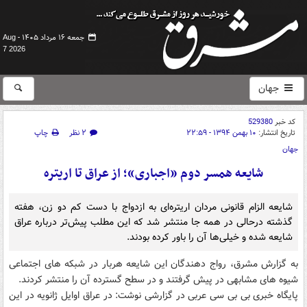
جمعه ۱۶ مرداد ۱۴۰۵ -
Aug
7 2026
جهان
کد خبر
529380
تاریخ انتشار:
۱۰ بهمن ۱۳۹۴ - ۲۲:۵۹
۲ نظر
چاپ
جهان
شایعه همسر دوم «اجباری»؛ از عراق تا اریتره
شایعه الزام قانونی مردان اریتره‌ای به ازدواج با دست کم دو زن، هفته
گذشته درحالی در همه جا منتشر شد که این مطلب پیش‌تر درباره عراق
شایعه شده و خیلی‌ها آن را باور کرده بودند.
به گزارش مشرق، رواج دهندگان این شایعه هربار در شبکه های اجتماعی
شیوه های مشابهی در پیش گرفتند و در سطح گسترده آن را منتشر کردند.
پایگاه خبری بی بی سی عربی در گزارشی نوشت: در عراق اوایل ژانویه در این