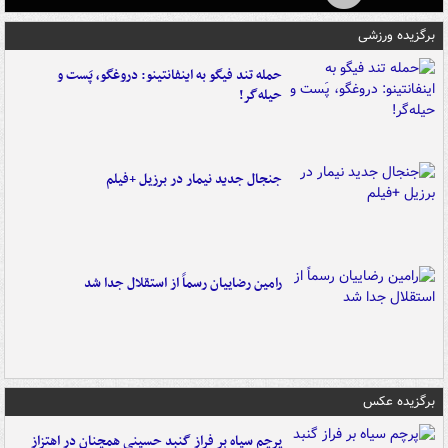
برگزیده ورزشی
حمله تند فیگو به اینفانتینو: دروغگو، پَست‌ و
حیله‌گر!
جنجال جدید نیمار در برزیل +فیلم
رامین رضاییان رسماً از استقلال جدا شد
برگزیده عکس
پرچم سیاه بر فراز گنبد حسینی همچنان در اهتزاز