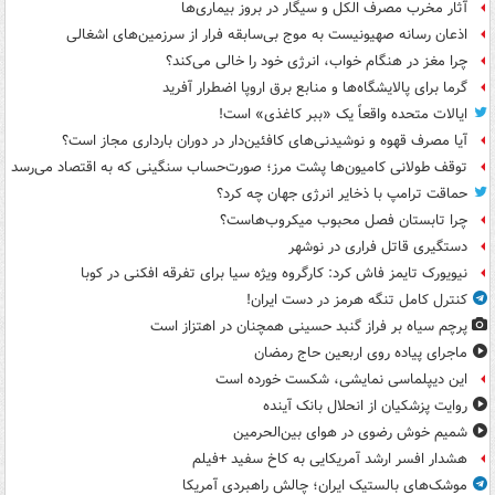
آثار مخرب مصرف الکل و سیگار در بروز بیماری‌ها
اذعان رسانه صهیونیست به موج بی‌سابقه فرار از سرزمین‌های اشغالی
چرا مغز در هنگام خواب، انرژی خود را خالی می‌کند؟
گرما برای پالایشگاه‌ها و منابع برق اروپا اضطرار آفرید
ایالات متحده واقعاً یک «ببر کاغذی» است!
آیا مصرف قهوه و نوشیدنی‌های کافئین‌دار در دوران بارداری مجاز است؟
توقف طولانی کامیون‌ها پشت مرز؛ صورت‌حساب سنگینی که به اقتصاد می‌رسد
حماقت ترامپ با ذخایر انرژی جهان چه کرد؟
چرا تابستان فصل محبوب میکروب‌هاست؟
دستگیری قاتل فراری در نوشهر
نیویورک تایمز فاش کرد: کارگروه ویژه سیا برای تفرقه افکنی در کوبا
کنترل کامل تنگه هرمز در دست ایران!
پرچم سیاه بر فراز گنبد حسینی همچنان در اهتزاز است
ماجرای پیاده روی اربعین حاج رمضان
این دیپلماسی نمایشی، شکست خورده است
روایت پزشکیان از انحلال بانک آینده
شمیم خوش رضوی در هوای بین‌الحرمین
هشدار افسر ارشد آمریکایی به کاخ سفید +فیلم
موشک‌های بالستیک ایران؛ چالش راهبردی آمریکا