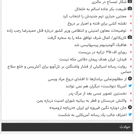
شکار تمساح در مالزی
طبیعت بکر جاده اسالم به خلخال
مجتبی جباری تیم جدیدش را انتخاب کرد
نقشه کشی برای فتنه و اصرار بر دروغ
توضیحات معاون امنیتی و انتظامی وزیر کشور درباره قتل حمیدرضا رجب زاده
کاریکاتور/ کمال شرف توافق مکه را به سخره گرفت
هافبک آلومینیوم پرسپولیسی شد
رویای اف-۳۵ ترکیه در بن‌بست
فیدان: ایران هدف پیمان دفاعی مکه نیست
روایت رسانه اسرائیلی از فشار واشنگتن بر تل‌آویو برای آتش‌بس و خلع سلاح
حماس
از مظلوم‌نمایی براندازها تا افشای دروغ مراد ویسی
آمریکا نتوانست؛ دیگران هم نمی توانند
نخستین تصویر مسی بعد از مرگ پدر
واکنش عربستان و قطر به بیانیه شورای امنیت درباره یمن
جان دوباره نگین فیروزه ای ایران «دریاچه ارومیه»
اعتراف جالب یک رسانه آمریکایی به شکست
حوادث