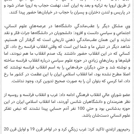
از طريق اروپا به ترکيه و بعد به ايران آمد، نهضت حجاب به اروپا صادر شود و
در پاريس و لندن دختران و پسران با حجاب در خيابان‌ها حضور پيدا کنند.
وي مشکل ديگر را عقب‌ماندگي دانشگاه‌ها در عرصه‌هاي علوم انساني،
اجتماعي و سياسي دانست و افزود: دانشجويان در دانشگاه‌ها جرات فکر و نقد
ندارند و اين همان عقب‌ماندگي ذهني تاريخي است که گرفتار آن هستيم.
شاهد ديگر در تنبلي ما و شما اين است که وقتي انقلاب فرانسه رخ داد، کل
کساني که در اين انقلاب حضور داشتند يک صدم انقلاب ما هم نبودند، اما
فيلم‌ها و رمان‌هاي زيادي در حوزه علوم سياسي درباره انقلاب فرانسه ساخته
و نوشته شد و حتي ديگران حرف‌هايي را به اسم انقلاب فرانسه نوشتند که
اصلا مطرح نشده بود، اما انقلاب اسلامي ايران با اين عظمت در کشور ما رخ
داد، اما کرسي که بتوان آن را به صورت صحيح تدوين کرد، وجود نداشت.
عضو شوراي عالي انقلاب فرهنگي ادامه داد: غرب و انقلاب فرانسه و روسيه از
نظر هنرمندان و دانشگاهيان شانس آوردند، اما انقلاب اسلامي ايران در اين
حوزه بدشانس بود و حتي 100 نفر آدم حسابي پيدا نشدند که نبض تفکر
علوم انساني دست‌شان باشد.
رحيم‌پور ازغدي تاکيد کرد: غرب زرنگي کرد و در اواخر قرن 19 و اوايل قرن 20