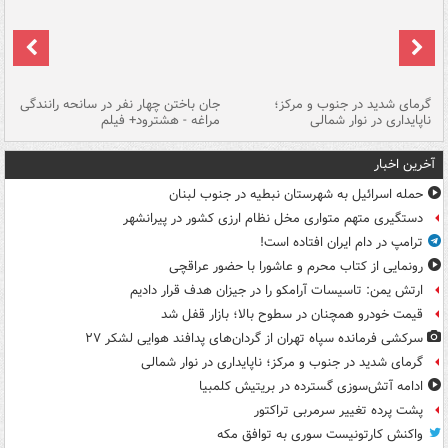
گرمای شدید در جنوب و مرکز؛
جان باختن چهار نفر در سانحه رانندگی
حر
ناپایداری در نوار شمالی
مراغه - هشترود+ فیلم
به
آخرین اخبار
حمله اسرائیل به شهرستان نبطیه در جنوب لبنان
دستگیری متهم متواری مخل نظام ارزی کشور در پیرانشهر
ترامپ در دام ایران افتاده است!
رونمایی از کتاب محرم و عاشورا با حضور عراقچی
ارتش یمن: تاسیسات آرامکو را در جیزان هدف قرار دادیم
قیمت خودرو همچنان در سطوح بالا؛ بازار قفل شد
سرکشی فرمانده سپاه تهران از گردان‌های پدافند هوایی لشکر ۲۷
گرمای شدید در جنوب و مرکز؛ ناپایداری در نوار شمالی
ادامه آتش‌سوزی گسترده در بریتیش کلمبیا
پشت پرده تغییر سرمربی تراکتور
واکنش کارتونیست سوری به توافق مکه