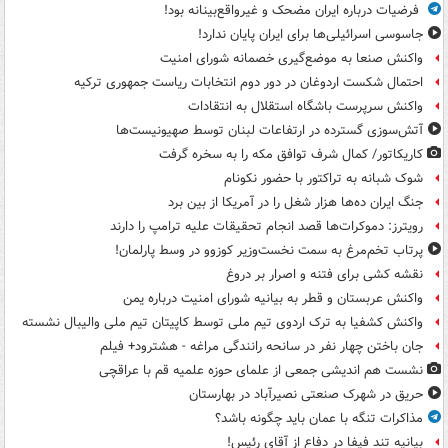
فرضیات درباره ایران مضحک و غیرواقع‌بینانه بود!
جاسوسی اسرائیلی‌ها برای ایران پایان ندارد!
واکنش صنعا به موضع‌گیری خصمانه شورای امنیت
احتمال شکست اردوغان در دور دوم انتخابات ریاست جمهوری ترکیه
واکنش سرپرست باشگاه استقلال به انتقادات
آتش‌سوزی گسترده در ارتفاعات لبنان توسط صهیونیست‌ها
کاریکاتور/ کمال شرف توافق مکه را به سخره گرفت
شوک شبانه به تراکتور با حضور نکونام
جنگ ایران ده‌ها هزار شغل را در آمریکا از بین برد
رویترز: دموکرات‌ها قصد انجام تحقیقات علیه ترامپ را دارند
پرتاب تخم‌مرغ به سمت نخست‌وزیر کوزوو در وسط پارلمان!
نقشه کشی برای فتنه و اصرار بر دروغ
واکنش عربستان و قطر به بیانیه شورای امنیت درباره یمن
واکنش کشفیا به ترک اردوی تیم ملی توسط کاپیتان تیم ملی والیبال نشسته
جان باختن چهار نفر در سانحه رانندگی مراغه - هشترود+ فیلم
نشست هم اندیشی جمعی از علمای حوزه علمیه قم با عراقچی
حریق در شهرک صنعتی نصیرآباد در بهارستان
مذاکرات تنگه با عمان باید چگونه باشد؟
بیانیه تند فیفا در دفاع از آقای رئیس!