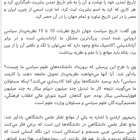
تاريخ تمدن خود را نوشت و آن را به نام تاريخ تمدن بشريت نام‌گذاري کرد و
هر کاري که کرد به اسم بشريت ثبت کرد، اما غرب اسمي از چين، ايران و
مصر را در اين تاريخ نياورد و تمام جهان را در آن حصر کرد.
وي گفت: تاريخ سياست جهان تاريخ نظريات 10 تا 15 نظريه‌پرداز سياسي
اروپايي شده است. بزرگ‌ترين مشکل ما آزادانديشي است و در برابر
آزادانديشي آکادميک مانع وجود دارد که نمي‌توان با لگد و تکفير آن را از بين
برد، بلکه بايد موانع را با علم و نظريه برداشت.
وي با طرح اين پرسش که برون‌داد دانشکده‌هاي علوم سياسي ما چيست؟
يادآور شد: آيا آنها مي‌خواهند نظريه‌پرداز تحويل جامعه دهند يا کارمند
سياسي؟ بايد پرسيد دانشگا‌‌ه‌ها براي کجا کادرسازي مي‌کنند؟ اينکه مسئولان
ما مي‌گويند نتيجه کار ما تبديل چند ميليون ديپلم بيکار به چند ميليون
فوق‌ليسانس بيکار بوده، جزو گناهان کبيره شوراي عالي انقلاب فرهنگي،
تصميم‌گيرندگان علوم سياسي و مسئولان وزارت علوم است.
رحيم‌پور ازغدي با اشاره به يکي از موانع تفکر علمي دانشگاهي يادآور شد:
مانع تفکر علمي دانشگاهي در دانشگاه‌ها اين است که برخي فکر مي‌کنند
مباني سياسي غربي منسجم و استدلالي است؛ اين نگاه کساني است که
دانشگاه نديده و يک بار هم فکر نکردند. اين بيچاره‌ها(غربي‌ها) دوره کوتاهي