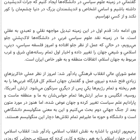
گفتماني در زمينه علوم سياسي در دانشگاه‌ها ايجاد کنيم که جرات انديشيدن
داشته باشيم و اسامي اشخاص و انديشمندان بزرگ در دنيا چشم‌مان را کور
نکند و از کسي نهراسيم.
وي ادامه داد: قدم اول در اين زمينه تبديل مواجهه نقلي و تعبدي به عقلي
است. ما در زمينه نقد علوم سياسي غربي در دانشگاه‌ها لاک‌پشتي جلو
مي‌رويم، در حالي که عمل از نظر جلو افتاده و امروز فلسفه سياسي، ديني،
اسلامي و شيعي جهان را تغيير داده و اخبار اول تمام رسانه‌هاي شرق و غرب
مربوط به جهان اسلام، اتفاقات منطقه و به طور خاص ايران است.
عضو شوراي عالي انقلاب فرهنگي يادآور شد: امروز از نظر عملي خاکريز‌هاي
زيادي فتح شده و نيروي عمل و گفتمان جهان اسلام کل قرارگاه غربي‌ها را به
هم ريخته و تمام رژيم‌ها يکي پس از ديگري سرنگون مي‌شود. ارتش آمريکا،
روسيه، انگليس و ساير ارتش‌ها تمام حواس‌شان به ما و منطقه ماست و
پارادايم علم سياست تغيير کرده و جهان عوض شده، اما هنوز در مورد متون
بعد از جنگ جهاني دوم بحث مي‌کنيم و اين به معني منگوليسم دانشگاهي
است و دانشگاه و حوزه ما عليرغم تمام تلاش‌ها دچار اين منگوليسم هستند.
رحيم‌پور ازغدي با اشاره به نقش انقلاب اسلامي يادآور شد: انقلاب اسلامي
ايران، جهان اسلام را به هم ريخته و کاري کرده که مسئله بي‌حجابي که روزي