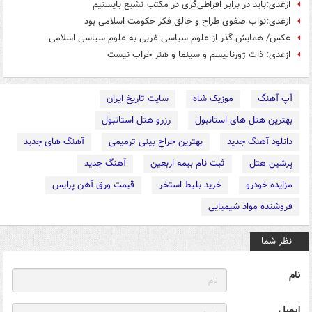
ازغدی:باید در برابر افراطی‌گری در مکتب تشیع بایستیم
ازغدی:نواب صفوی طراح و خالق فکر حکومت اسلامی بود
عکس/ همایش گذر از علوم سیاسی غربی به علوم سیاسی اسلامی
ازغدی: ذات ژورنالیسم و سینما و هنر خراب نیست
آپ آهنگ
موزیک شاه
سایت تاریخ ایران
بهترین هتل های استانبول
رزرو هتل استانبول
دانلود آهنگ جدید
بهترین جراح بینی ترمیمی
آهنگ های جدید
پرشین هتل
ثبت نام بیمه اربعین
آهنگ جدید
مزایده خودرو
خرید بلیط استخر
قیمت ورق آهن پرایس
فروشنده مواد شیمیایی
نظر شما
نام
ایمیل