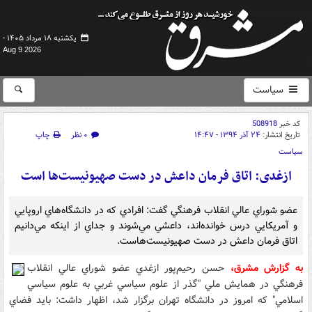
یکشنبه ۱۸ مرداد ۱۴۰۵ -
Aug 9 2026
سیاست
کد خبر
508918
تاریخ انتشار:
۲۴ آذر ۱۳۹۴ - ۱۴:۴۷
۰ نظر
چاپ
سیاست
ازغدی: اتاق فرمان داعش در دست صهيونيست‌ها است
عضو شوراي عالي انقلاب فرهنگي گفت: افرادي که در دانشگاه‌هاي اروپايي
و آمريکايي درس خواند‌ه‌اند، داعشي مي‌شوند و جداي از اينکه مي‌دانيم
اتاق فرمان داعش در دست صهيونيست‌هاست.
به گزارش مشرق،
حسن رحيم‌پور ازغدي عضو شوراي عالي انقلاب
فرهنگي در همايش ملي "گذر از علوم سياسي غربي به علوم سياسي
اسلامي" که امروز در دانشگاه تهران برگزار شد، اظهار داشت: بايد فضاي