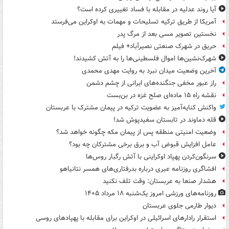
آیا روند عدلیه در مقابله با فساد تغییری کرده است؟
آمریکا از طریق ترکیه تسلیحات و مهمات به اوکراین می‌فرستد
نخستین تصویر مسی بعد از مرگ پدر
حریق در شهرک صنعتی نصیرآباد+ فیلم
شهرک‌نشین‌ها اموال فلسطینی‌ها را به آتش کشیدند!
آخرین وضعیت میدان نبرد به روایت مهدی محمدی
راز عبور مخفی جنگنده‌های ایرانی از چشم دشمن
نقشه راه ۱۵ ماده‌ای صلح غزه در بن‌بست
واکنش کنایه‌آمیز به عضویت ترکیه در پیمان مشترک با عربستان
قله دماوند در تابستان سفیدپوش شد!
وضعیت امنیتی منطقه پس از پیمان مکه چگونه خواهد شد؟
عامل افزایش قبوض آب و برق برخی مشترکان چه بود؟
سرنگون‌کردن پهپاد اوکراینی با آتش رگبار روس‌ها
افشاگری روزنامه عبری درباره بدرفتاری‌های همسر نتانیاهو
هشدار صنعا به عربستان: وقت تلف نکنید
روزنامه‌های ورزشی امروز یک‌شنبه ۱۸ مرداد ۱۴۰۵
دیوار طارمی جلوی عربستان
استقرار رادارهای اسرائیلی در اوکراین برای مقابله با پهپادهای روسی