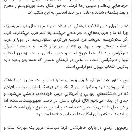
حرف‌هايي زده‌اند و سپس رها کردند، به طور مثال بحث پوزيتويسم را مطرح
و بعد پشيمان شدند و حلقه وين نقد اساسي به اين مکتب زد.
عضو شوراي عالي انقلاب فرهنگي ادامه داد: من دلم به حال غرب مي‌سوزد،
چرا که ما و غرب‌زده‌هاي ما هر غلطي مي‌کنند به اسم غرب مي‌گذارند. غرب
اگر سکولاريسم نمي‌شد من تعجب مي‌کردم. سکولاريسم در اروپا و غرب
انتخاب درستي بود و بهترين انتخاب در برابر کليسا و مسيحيت ليبرال
دموکراسي بود. اگر خدا دروغ است و حق و باطلي نيست بهترين انتخاب
ليبرال دموکراسي است، اما وقتي در فرهنگي هستي که همه چيز وجود دارد
بدترين انتخاب ليبرال دموکراسي است.
وي يادآور شد: مزاياي قرون وسطي، مدرنيته و پست مدرن در فرهنگ
اسلامي وجود دارد و مضرات اين 3 مکتب در فرهنگ اسلامي نيست. افرادي
که در دانشگاه‌هاي اروپايي و آمريکايي درس خواند‌ه‌اند، داعشي مي‌شوند و
جداي از اينکه مي‌دانيم اتاق فرمان داعش در دست صهيونيست‌هاست، اما
ريش مدل داعشي يک مدل شده است؛ پيام اين موضوع داراي اهميت است
و بايد بدانيد که زماني امکان نداشت اين حرف‌ها مد شود.
رحيم‌پور ازغدي در پايان خاطرنشان کرد: سياست امروز يک مهارت است و