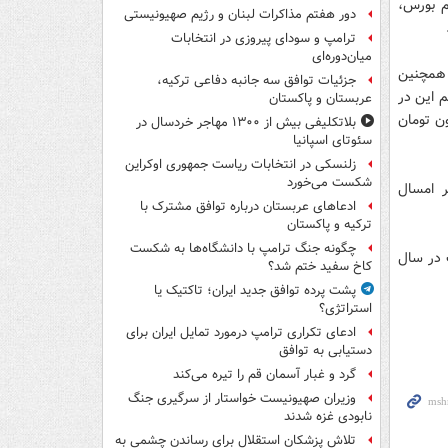
وم بورس،
دور هفتم مذاکرات لبنان و رژیم صهیونیستی
ترامپ و سودای پیروزی در انتخابات
میان‌دوره‌ای
 همچنین
جزئیات توافق سه جانبه دفاعی ترکیه،
 5 میلیون سهمی بودیم این در
عربستان و پاکستان
 از 8 میلیون سهم به ارزش یک میلیارد و 700 میلیون تومان
بلاتکلیفی بیش از ۱۳۰۰ مهاجر خردسال در
سئوتای اسپانیا
زلنسکی در انتخابات ریاست جمهوری اوکراین
شکست می‌خورد
ر امسال
ادعاهای عربستان درباره توافق مشترک با
ترکیه و پاکستان
چگونه جنگ ترامپ با دانشگاه‌ها به شکست
رانی دولت در سال
کاخ سفید ختم شد؟
پشت پرده توافق جدید ایران؛ تاکتیک یا
استراتژی؟
ادعای تکراری ترامپ درمورد تمایل ایران برای
دستیابی به توافق
گرد و غبار آسمان قم را تیره می‌کند
وزیران صهیونیست خواستار از سرگیری جنگ
نابودی غزه شدند
تلاش پزشکان استقلال برای رساندن چشمی به