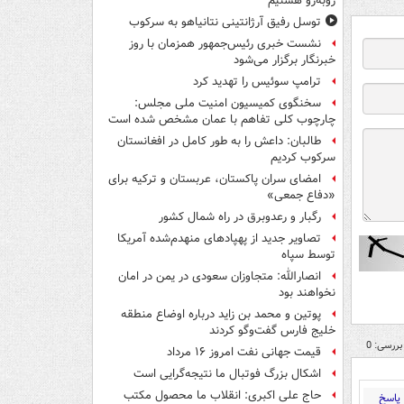
روبه‌رو هستیم
توسل رفیق آرژانتینی نتانیاهو به سرکوب
نشست خبری رئیس‌جمهور همزمان با روز
خبرنگار برگزار می‌شود
ترامپ سوئیس را تهدید کرد
سخنگوی کمیسیون امنیت ملی مجلس:
چارچوب کلی تفاهم با عمان مشخص شده است
طالبان: داعش را به طور کامل در افغانستان
سرکوب کردیم
امضای سران پاکستان، عربستان و ترکیه برای
«دفاع جمعی»
رگبار و رعدوبرق در راه شمال کشور
تصاویر جدید از پهپادهای منهدم‌شده آمریکا
توسط سپاه
انصارالله: متجاوزان سعودی در یمن در امان
نخواهند بود
پوتین و محمد بن زاید درباره اوضاع منطقه
خلیج فارس گفت‌وگو کردند
بررسی: 0
قیمت جهانی نفت امروز ۱۶ مرداد
اشکال بزرگ فوتبال ما نتیجه‌گرایی است
حاج علی اکبری: انقلاب ما محصول مکتب
پاسخ