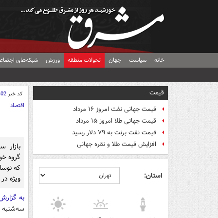
خانه
سیاست
جهان
تحولات منطقه
ورزش
شبکه‌های اجتماع
قیمت
کد خبر
402
اقتصاد
قیمت جهانی نفت امروز ۱۶ مرداد
قیمت جهانی طلا امروز ۱۵ مرداد
قیمت نفت برنت به ۷۹ دلار رسید
افزایش قیمت طلا و نقره جهانی
بازار س
گروه خود
که نوسان
استان:
ویژه در ب
به گزارش
سه‌شنبه 12 آبان ماه 94، با کاهش 44 واحدی به رقم 62 هزار و 811 واحد دست یافت.