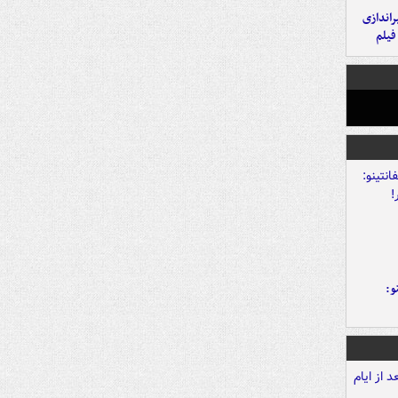
یراندازی
فیلم
و: