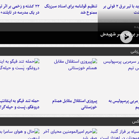
برخورد پراید با تیر برق ۲ فوتی بر
تنظیم قولنامه برای اسناد سبزرنگ
۲۲ کشته و زخمی بر اثر ت
شت
ممنوع شد
در یک مدرسه در تایلند+ 
ده
در بر پای پسر شهیدش
رزشی
ربی پرسپولیس به
پیروزی استقلال مقابل همنام
حمله تند فیگو به اینفانتین
م
خوزستانی
دروغگو، پَست‌ و حیله‌گر!
عکس