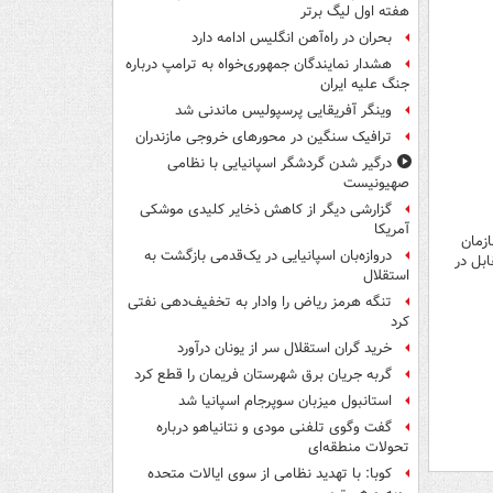
هفته اول لیگ برتر
بحران در راه‌آهن انگلیس ادامه دارد
هشدار نمایندگان جمهوری‌خواه به ترامپ درباره
جنگ علیه ایران
وینگر آفریقایی پرسپولیس ماندنی شد
ترافیک سنگین در محورهای خروجی مازندران
درگیر شدن گردشگر اسپانیایی با نظامی
صهیونیست
گزارشی دیگر از کاهش ذخایر کلیدی موشکی
آمریکا
ازمان
دروازه‌بان اسپانیایی در یک‌قدمی بازگشت به
ابل در
استقلال
تنگه هرمز ریاض را وادار به تخفیف‌دهی نفتی
کرد
خرید گران استقلال سر از یونان درآورد
گربه جریان برق شهرستان فریمان را قطع کرد
استانبول میزبان سوپرجام اسپانیا شد
گفت وگوی تلفنی مودی و نتانیاهو درباره
تحولات منطقه‌ای
کوبا: با تهدید نظامی از سوی ایالات متحده