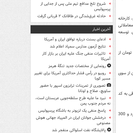
شروع تلخ مدافع تیم ملی پس از جدایی از
پرسپولیس
حادثه غرق‌شدگی در طاقانک ۲ قربانی گرفت
 کارخانه
عاملاتی
آخرین اخبار
ی توسعه
ادعای بسنت درباره توافق ایران و آمریکا
نتایج آزمون مدارس سمپاد اعلام شد
 ارزش بیش از 23 میلیارد و 600 میلیون تومان از
تاثیرات منفی جنگ علیه ایران بر بازار کار
آمریکا
رونمایی از مختصات جدید تنگۀ هرمز
 3 میلیارد و 700 میلیون تومان از سوی
روبیو در رأس فشار حداکثری آمریکا برای تغییر
مسیر کوبا
تصویری از تمرینات ترابزون اسپور با حضور
ساویچ، صلاح و اونانا
ان از سوی حقوقی به کد
نبرد ما علیه طرح سلطه‌جویی عربستان است،
نه مردم جنوب یمن
پاسخ منفی یک لزیونر به باشگاه پرسپولیس
همچنین در نماد شرکت اعتباری کوثر مرکزی بیش از 6 میلیون سهم به ارزش یک میلیارد و 300
درخشش جوانان ایران در المپیاد جهانی هوش
مصنوعی
پالایشگاه نفت اسلواکی منفجر شد