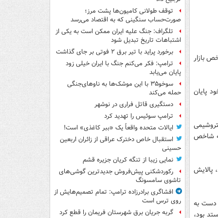
توقف طولانی کامیون‌ها پشت مرز؛
صورت‌حساب سنگینی که به اقتصاد می‌رسد
تلگراف: جنگ علیه ایران ممکن است به یکی از
اشتباهات تاریخ تبدیل شود
برخورد پراید با تیر برق ۲ فوتی بر جای گذاشت
81 واحد ایستاد و شاخص بازار
ترامپ: فکر می‌کنم جنگ با ایران خیلی زود
پایان می‌یابد
سوخو۳۵ با این موشک‌ها به ناوهای‌جنگی
ی عدد 700 واحد به کار خود پایان
حمله می‌کند
دستگیری قاتل فراری در نوشهر
ترامپ سوئیس را تهدید کرد
ا 33 واحد، هلدینگ پتروشیمی
ایالات متحده واقعاً یک «ببر کاغذی» است!
ر محاسبه شاخص
استقبال خاص دخترک عراقی از زائران اربعین
حسینی
نمایی زیبا از تنگه کریان جزیره قشم
خابرات ایران با 33 واحد، بانک پاسارگاد با 17 واحد، پالایش
رکوردشکنی پیش‌فروش جدیدترین گوشی‌های
تاشوی سامسونگ
افشاگری برادرزاده ترامپ: تمام تصمیم‌هایش از
روی ترس است
ه ناشی از دست به
گربه جریان برق شهرستان فریمان را قطع کرد
 26 هزار و 733 نوبت داد و ستد بود،