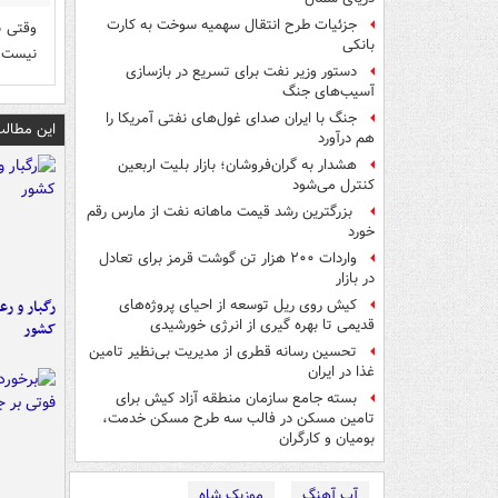
جزئیات طرح انتقال سهمیه سوخت به کارت
وقتی س
بانکی
نیست
دستور وزیر نفت برای تسریع در بازسازی
آسیب‌های جنگ
جنگ با ایران صدای غول‌های نفتی آمریکا را
این مطالب
هم درآورد
هشدار به گران‌فروشان؛ بازار بلیت اربعین
کنترل می‌شود
بزرگترین رشد قیمت ماهانه نفت از مارس رقم
خورد
واردات ۲۰۰ هزار تن گوشت قرمز برای تعادل
در بازار
رگبار و رع
کیش روی ریل توسعه از احیای پروژه‌های
قدیمی تا بهره گیری از انرژی خورشیدی
کشور
تحسین رسانه قطری از مدیریت بی‌نظیر تامین
غذا در ایران
بسته جامع سازمان منطقه آزاد کیش برای
تامین مسکن در فالب سه طرح مسکن خدمت،
بومیان و کارگران
آپ آهنگ
موزیک شاه