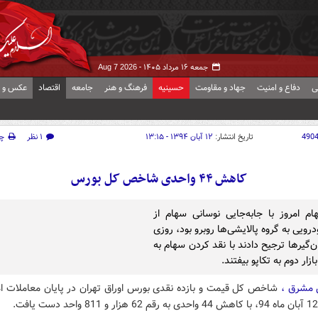
جمعه ۱۶ مرداد ۱۴۰۵ -
Aug 7 2026
ی
دفاع و امنیت
جهاد و مقاومت
حسینیه
فرهنگ و هنر
جامعه
اقتصاد
عکس و ف
490
تاریخ انتشار:
۱۲ آبان ۱۳۹۴ - ۱۳:۱۵
۱ نظر
چ
کاهش ۴۴ واحدی شاخص کل بورس
هام امروز با جابه‌جایی نوسانی سهام از
رویی به گروه پالایشی‌ها روبرو بود، روزی
‌گیرها ترجیح دادند با نقد کردن سهام به
ازار دوم به تکاپو بیفتند.
 مشرق ،
شاخص کل قیمت و بازده نقدی بورس اوراق تهران در پایان معاملات ام