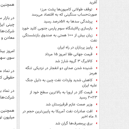
آفرید
همچنین در باز
توقف طولانی کامیون‌ها پشت مرز؛
صورت‌حساب سنگینی که به اقتصاد می‌رسد
در بازار 
پرشدگی سدها به ۵۸درصد رسید
چینی ایر
بازسازی پالایشگاه سوم پارس جنوبی کلید خورد
شرکت‌های
زیان بیش از ۱۰۰ همتی به صندوق‌ بازنشستگی
معادن و 
نفت
پاییز پرباران در راه ایران
قیمت جهانی طلا امروز ۱۵ مرداد
سوی سهام
کالابرگ ۳ گروه شارژ شد
شنیده شدن صدای دو انفجار در نزدیکی تنگه
هرمز
حقوقی کد
کاهش شدید واردات نفت چین به دلیل جنگ
علیه ایران
قیمت گاز در اروپا به بالاترین سطح خود از
شرکت‌های
۲۰۲۳ رسید
وزیر صمت عازم قرقیزستان شد
افت صادرات نفت آمریکا به پایین‌ترین حجم در
۸ ماه اخیر
میلیون تو
برق پرمصرف‌ها گران شد