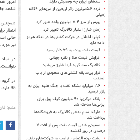
امروز همز
سدهای ایران چه وضعیتی دارند
شاهد جابه
تردد ۵.۶میلیون زائر اربعین از مرزهای ۶گانه
زمینی
بورس از مرز ۵.۴ میلیون واحد عبور کرد
همچنین د
زمان شارژ اعتبار کالابرگ تغییر کرد
کپلر: اختلال در حرکت کشتی‌ها در تنگه هرمز
ادامه دارد
نیز مورد 
قیمت نفت برنت به ۷۹ دلار رسید
افزایش قیمت طلا و نقره جهانی
در نماد 
کالابرگ سه گروه فردا شارژ می‌شود
نتوانست، 
فرار بی‌سابقه کشتی‌های سعودی از باب
المندب
۲.۶ میلیارد بشکه نفت با جنگ علیه ایران به
95 دارد.
بازار نرسید
بانک مرکزی: ۹۰ میلیون کیف پول برای
ایرانی‌ها ساخته شد
منبع: فا
عارف: تمام بدهی کالابرگ به فروشگاه‌ها
پرداخت شد
صعودی شدن قیمت نفت پس از افت ۷
درصدی در روز گذشته
پشت پرده التماس ترامپ به شرکت‌های نفتی