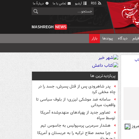
RSS
آرشیو
تماس با ما
دربارهٔ ما
MASHREGH
NEWS
یلم
دیدگاه
پیوندها
بازار
اپ
پربازدیدترین ها
پدر شاهرودی پس از قتل پسرش، جسد را در
چاه مخفی کرد
سامانه ضد موشکی لیزری؛ از بلوف سیاسی تا
واقعیت میدانی
تصاویر جدید از پهپادهای منهدم‌شده آمریکا
توسط سپاه
روز
هشدار سرمربی پرسپولیس به جاسوس تیم
چرا محمد صلاح ترکیه را به عربستان و آمریکا
ترجیح داد