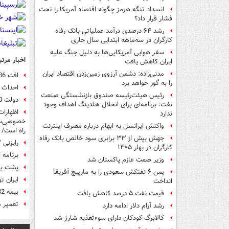
انسداد تنگه هرمز چگونه اقتصاد آمریکا را تحت
فشار قرار داد؟
رشد ۶۴ درصدی درآمد عملیاتی بانک رفاه
کارگران در سه‌ماهه ابتدایی سال جاری
سفر هوایی آمریکایی‌ها به دلیل جنگ علیه
اخبار مرتب
ایران کاهش یافت
مدنی‌زاده: دشمن آرزوی زمین‌زدن اقتصاد ایران
افت 86 واحدی شاخص در پایان معاملات امروز
را به گور خواهد برد
احداث سالانه ۹۵۰ هزا
رئیس هیئت‌رئیسه صندوق بازنشستگی صنعت
دولت 9400 میلیارد تومان برای خرید گندم پرداخت کرد
نفت: برنامه‌ای برای انحلال هلدینگ اهداف وجود
اظهارات
ندارد
خصوصی‌ساز
واکنش ایرانسل به ابهام درباره مصرف اینترنت
راه است/ 
جهش بیش از ۳۳ برابری سود خالص بانک رفاه
رایزنی BMW و MAN برای سرمایه‌گذاری در خودروسازی ایران
کارگران در بهار ۱۴۰۵
برنامه 
وزیر صمت عازم پاکستان شد
پشت پر
یمن ۶ نفتکش سعودی را به مارپیچ آفریقا
ایران ت
انداخت
بیمه 32 هزار بازنشسته ذوب آهن اصفهان قطع شد + جوابیه
قیمت نفت ۵ درصد کاهش یافت
تعمیر م
رشد آرام دلار ادامه دارد
کالابرگ کودکان دارای سوءتغذیه شارژ شد