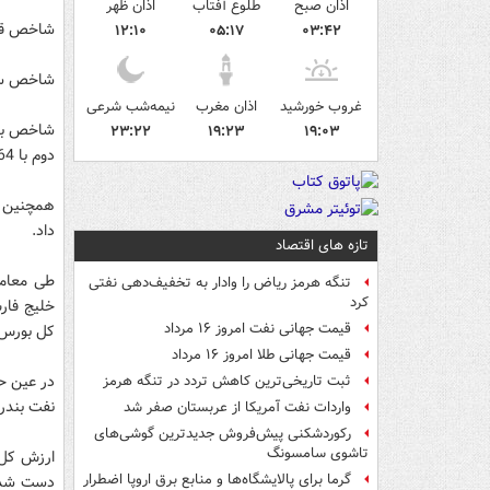
اذان صبح
طلوع آفتاب
اذان ظهر
شاخص قیمت وزنی اما، ب
۱۲:۱۰
۰۵:۱۷
۰۳:۴۲
شاخص سهام آزاد شناور ن
غروب خورشید
اذان مغرب
نیمه‌شب شرعی
۲۳:۲۲
۱۹:۲۳
۱۹:۰۳
دوم با 264 واحد کاهش به رقم 138 هزار و 171 واحد رسید.
داد.
تازه های اقتصاد
تنگه هرمز ریاض را وادار به تخفیف‌دهی نفتی
کرد
قیمت جهانی نفت امروز ۱۶ مرداد
کل بورس ب
قیمت جهانی طلا امروز ۱۶ مرداد
ثبت تاریخی‌ترین کاهش تردد در تنگه هرمز
نفت بندر عباس با 16 واحد بیشتری تاثی
واردات نفت آمریکا از عربستان صفر شد
رکوردشکنی پیش‌فروش جدیدترین گوشی‌های
تاشوی سامسونگ
گرما برای پالایشگاه‌ها و منابع برق اروپا اضطرار