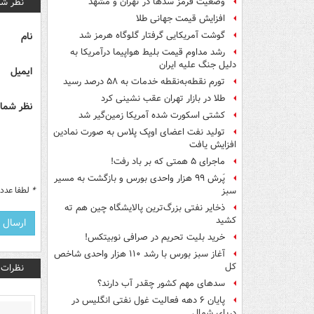
نظر شم
وضعیت قرمز سدها در تهران و مشهد
افزایش قیمت جهانی طلا
نام
گوشت آمریکایی گرفتار گلوگاه هرمز شد
رشد مداوم قیمت بلیط هواپیما درآمریکا به
دلیل جنگ علیه ایران
ایمیل
تورم نقطه‌به‌نقطه خدمات به ۵۸ درصد رسید
طلا در بازار تهران عقب نشینی کرد
نظر شما 
کشتی اسکورت شده آمریکا زمین‌گیر شد
تولید نفت اعضای اوپک پلاس به صورت نمادین
افزایش یافت
ماجرای ۵ همتی که بر باد رفت!
پَرش ۹۹ هزار واحدی بورس و بازگشت به مسیر
*
لطفا عدد م
سبز
ذخایر نفتی بزرگ‌ترین پالایشگاه چین هم ته
کشید
خرید بلیت تحریم در صرافی نوبیتکس!
آغاز سبز بورس با رشد ۱۱۰ هزار واحدی شاخص
کل
نظرات
سدهای مهم کشور چقدر آب دارند؟
پایان ۶ دهه فعالیت غول نفتی انگلیس در
دریای شمال