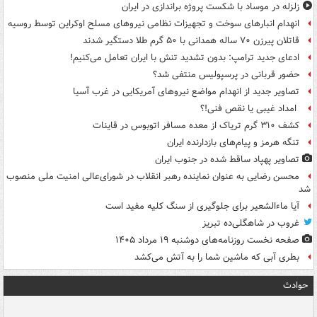
زلزله در موساد با شکست پروژه براندازی در ایران
انهدام انبارهای سوخت و تجهیزات نظامی نیروهای مسلح اوکراین توسط روسیه
قاتلان پیرزن ۷۰ ساله همدانی با ۵۰ گرم طلا دستگیر شدند
ادعای جدید ترامپ: بدون تشدید تنش با ایران تعامل می‌کنیم!
حضور قربانی در پرسپولیس منتفی شد؟
تصاویر جدید از انهدام مواضع نیروهای آمریکایی در غرب آسیا
امداد غیبی یا نقص فنی!؟
کشف ۳۱۰ گرم تریاک از معده مسافر اتوبوس در قاینات
تنگه هرمز و پیام‌های بازدارنده ایران
تصاویر پهپاد ساقط شده در جنوب ایران
محسن رضایی به عنوان نماینده رهبر انقلاب در شورای‌عالی امنیت ملی منصوب
شد
آیا ماءالشعیر برای جلوگیری از سنگ کلیه مفید است
غروب در شاهگلی‌ده تبریز
صفحه نخست روزنامه‌های دوشنبه ۱۹ مرداد ۱۴۰۵
بطری آبی که ماشین شما را به آتش می‌کشد
حوادث