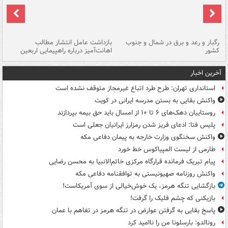
رگبار و رعد و برق در شمال و جنوب
بازداشت عامل انتشار مطالب
کشور
اهانت‌آمیز درباره راهپیمایی اربعین
گر
آخرین اخبار
استانداری تهران: طرح طرد اتباع غیرمجاز متوقف نشده است
واکنش بقایی به بستن مدرسه ایرانی در کویت
روستاییان دهک‌های ۶ تا ۱۰ از امسال باید حق بیمه بپردازند
پلیس فتا: ادعای فریز شدن رمزارز ایرانیان جعلی است
واکنش سخنگوی وزارت خارجه به پیمان دفاعی مکه
طارمی از لیست المپیاکوس خط خورد
پیام تبریک فرمانده قرارگاه مرکزی خاتم‌الانبیا به محسن رضایی
واکنش روزنامه صهیونیستی به توافقنامه دفاعی مکه
بازگشایی تنگه هرمز، یک خوش‌خیالی از سوی آمریکاست!
بازیکنی که چشم فلیک را گرفت!
پاسخ بقایی به گرفتن عوارض در تنگه هرمز در تفاهم با عمان
رونالدو: بارسلونا من را ناامید کرد