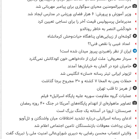
حرم امیرالمومنین محیای سوگواری برای پیامبر مهربانی شد
وزیر آموزش و پرورش: ۶ هزار فضای ورزشی در مدارس ایجاد شد
مدیرعامل پرسپولیس قیمت آخر را برای نساجی تعیین کرد
خودکُشی النصر به خاطر رونالدو
گوشه‌ای از زیبایی‌های پناهگاه‌ حیات‌وحش کرمانشاه
امداد غیبی یا نقص فنی!؟
ایران از نظر راهبردی پیروز میدان شده است!
سردار معروفی: ملت ایران از دادخواهی خون کودکانش نمی‌گذرد
حامیان غزه در آلمان به خیابان‌ها آمدند
لژیونر ایرانی تیتر رسانه «سان» انگلیس شد
حملات یمن به المخا ۷ کشته و ۳۰ مجروح برجا گذاشت
از هرمز تا قلب تهران
عملیات گروه مقاومت سوریه علیه پایگاه اسرائیل+ فیلم
تصاویر ماهواره‌ای از انهدام پایگاه‌های آمریکا در جنگ ۴۰ روزه رمضان
صربستان: اروپا در آستانه یک جنگ بزرگ است
ادعای رسانه اسرائیلی درباره تشدید اختلافات میان واشنگتن و تل‌آویو
زمان پرداخت معوقات بازنشستگان تامین اجتماعی اعلام شد
ولایتی انتصاب محسن رضایی به دبیری شورای‌عالی امنیت ملی را تبریک گفت