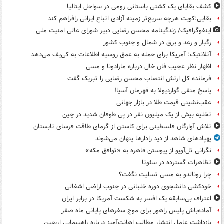
کشف بقایای یک کشتی باستانی رومی در سواحل ایتالیا
بقایی:کویت هرچه سریع‌تر زمینه آزادی اتباع ایرانی رافراهم کند
اینفوگرافیک/ زندگینامه محسن رضایی دبیر شورای عالی امنیت‌ ملی
رگبار و رعد و برق در شمال و جنوب کشور
آتلانتیک: آمریکا برای حمله به عمق روسیه اطلاعات به کی‌یف می‌دهد
اظهار نظر عجیب فان خال درباره مارادونا و مسی
فرمانده کل ارتش انتصاب محسن رضایی را تبریک گفت
پاسخ منفی گواردیولا به قهرمان آسیا!
عقب‌نشینی قیمت طلا در بازار جهانی
تخلیه بیش از یک میلیون نفر در پی طوفان شدید در چین
تلاش آوارگان فلسطینی برای کاستن از گرمای طاقت فرسای تابستان
پهپادهای شاهد از دید رادارها پنهان می‌شوند
نگرانی تل‌آویو از پیوستن قاهره به «توافق مکه»
تظاهرات گسترده در سئوتا
چرا رونالدو به مسی تسلیت نگفت؟
خودکشی دانشجوی دوره خلبانی در جنوب اراضی اشغالی
اعتراف بی‌سابقه یک افسر به شکست آمریکا در برابر ایران
آماده‌باش پلیس راهور برای موج سفرهای پایانی ماه صفر
بازداشت عامل انتشار مطالب اهانت‌آمیز درباره راهپیمایی اربعین