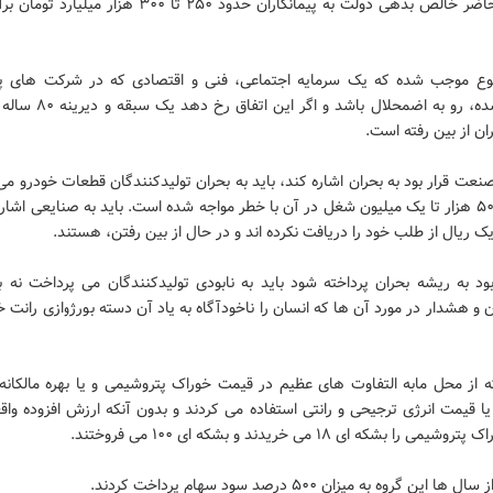
در حال حاضر خالص بدهی دولت به پیمانکاران حدود ۲۵۰ تا ۳۰۰ هزار 
ع موجب شده که یک سرمایه اجتماعی، فنی و اقتصادی که در شرکت های پی
متمرکز شده، رو به اضمحلال باشد و اگ
ران از بین رفته است.
صنعت قرار بود به بحران اشاره کند، باید به بحران تولیدکنندگان قطعات خودرو م
که بین ۵۰۰ هزار تا یک میلیون شغل در آن با خطر مواجه شده است. باید به صنایعی اشا
ک ریال از طلب خود را دریافت نکرده اند و در حال از بین رفتن، هستند.
بود به ریشه بحران پرداخته شود باید به نابودی تولیدکنندگان می پرداخت نه ب
 و هشدار در مورد آن ها که انسان را ناخودآگاه به یاد آن دسته بورژوازی رانت 
 از محل مابه التفاوت های عظیم در قیمت خوراک پتروشیمی و یا بهره مالکانه 
ا قیمت انرژی ترجیحی و رانتی استفاده می کردند و بدون آنکه ارزش افزوده واق
می را بشکه ای ۱۸ می خریدند و بشکه ای ۱۰۰ می فروختند.
ا این گروه به میزان ۵۰۰ درصد سود سهام پرداخت کردند.