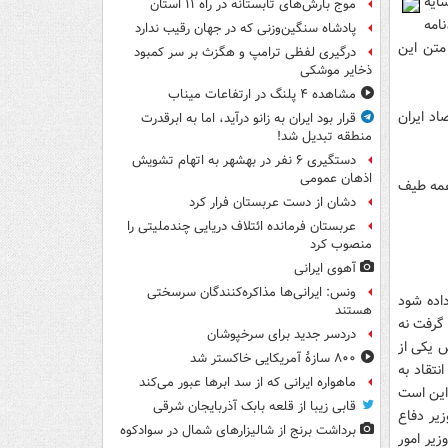
ایه
موج بارش‌های تابستانه در راه ۱۱ استان
۹۴/۷ منتشر شد،نامه
پادشاه سنگین‌وزنی که در جهان رقیب ندارد
د متن این
درگیری لفظی ترامپ و هگزث بر سر کمبود
ذخایر موشکی
مشاهده ۴ پلنگ در ارتفاعات میناب
اد ایران
قرار بود ایران به زانو درآید، اما به ابرقدرت
منطقه تبدیل شد!
دستگیری ۶ نفر در بهشهر به اتهام تشویش
اذهان عمومی
 همه طیف
دشان از دست عربستان فرار کرد
عربستان فرمانده ائتلاف دریایی چندملیتی را
منصوب کرد
آهوی ایرانی
ونس: ایرانی‌ها مذاکره‌کنندگان سرسختی
داده شود
هستند
 گرفت نه
دردسر جدید برای سرخپوشان
 یکی از
۸۰۰ سازۀ آمریکایی خاکستر شد
نتقاد به
ماهواره ایرانی که از سد ابرها عبور می‌کند
 این است
قابی زیبا از قلعه بابک آذربایجان شرقی
زیر دفاع
برداشت برنج از شالیزارهای شمال در سوادکوه
یر امور