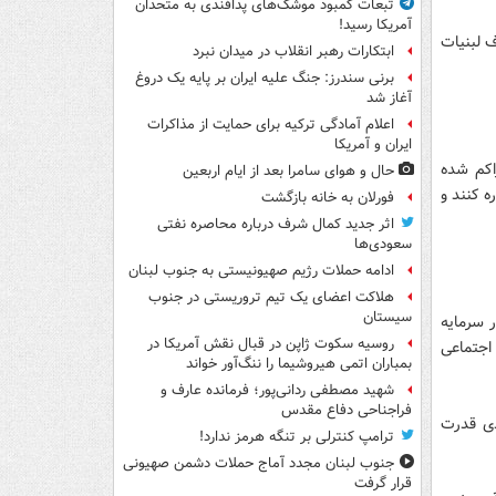
تبعات کمبود موشک‌های پدافندی به متحدان
آمریکا رسید!
 لبنیات
ابتکارات رهبر انقلاب در میدان نبرد
برنی سندرز: جنگ علیه ایران بر پایه یک دروغ
آغاز شد
اعلام آمادگی ترکیه برای حمایت از مذاکرات
ایران و آمریکا
اکم شده
حال و هوای سامرا بعد از ایام اربعین
ه کنند و
فورلان به خانه بازگشت
اثر جدید کمال شرف درباره محاصره نفتی
سعودی‌ها
ادامه حملات رژیم صهیونیستی به جنوب لبنان
هلاکت اعضای یک تیم تروریستی در جنوب
سیستان
ر سرمایه
روسیه سکوت ژاپن در قبال نقش آمریکا در
اجتماعی
بمباران اتمی هیروشیما را ننگ‌آور خواند
شهید مصطفی ردانی‌پور؛ فرمانده عارف و
فراجناحی دفاع مقدس
ودی قدرت
ترامپ کنترلی بر تنگه هرمز ندارد!
جنوب لبنان مجدد آماج حملات دشمن صهیونی
قرار گرفت