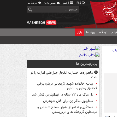
RSS
آرشیو
تماس با ما
دربارهٔ ما
MASHREGH
NEWS
یلم
دیدگاه
پیوندها
بازار
اپ
پربازدیدترین ها
ماهواره‌ها خسارت انفجار جبل‌علی امارت را لو
دادند
بیانیه خانواده شهید لاریجانی درباره برخی
گمانه‌زنی‌های رسانه‌ای
راز مرگ مرد ۷۲ ساله در تهرانپارس فاش شد
سناریوی بلاگر زن برای قتل شوهرش
دستگیری ۸ نفر از اشرار مسلح شاخص و
مرتبطین گروهک های تروریستی