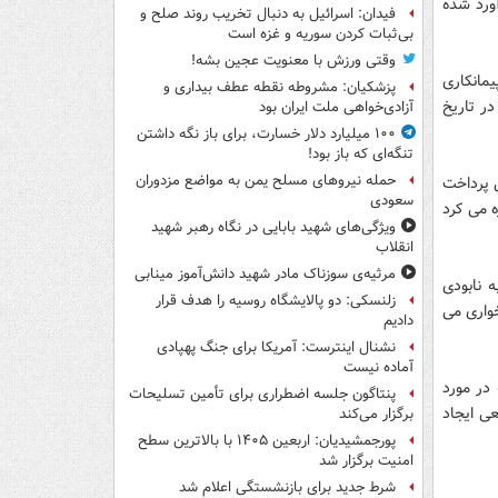
میلیارد تومان برآورد شده
فیدان: اسرائیل به دنبال تخریب روند صلح و
بی‌ثبات کردن سوریه و غزه است
وقتی ورزش با معنویت عجین بشه!
مانکاری
پزشکیان: مشروطه نقطه عطف بیداری و
ر این اتفاق رخ دهد یک سبقه و دیرینه ۸۰ ساله در تاریخ
آزادی‌خواهی ملت ایران بود
۱۰۰ میلیارد دلار خسارت، برای باز نگه داشتن
تنگه‌ای که باز بود!
حمله نیروهای مسلح یمن به مواضع مزدوران
ی پرداخت
سعودی
ره می کرد
ویژگی‌های شهید بابایی در نگاه رهبر شهید
انقلاب
مرثیه‌ی سوزناک مادر شهید دانش‌آموز مینابی
ه نابودی
زلنسکی: دو پالایشگاه روسیه را هدف قرار
خواری می
دادیم
نشنال اینترست: آمریکا برای جنگ پهپادی
آماده نیست
در مورد
پنتاگون جلسه اضطراری برای تأمین تسلیحات
عی ایجاد
برگزار می‌کند
پورجمشیدیان: اربعین ۱۴۰۵ با بالاترین سطح
امنیت برگزار شد
شرط جدید برای بازنشستگی اعلام شد