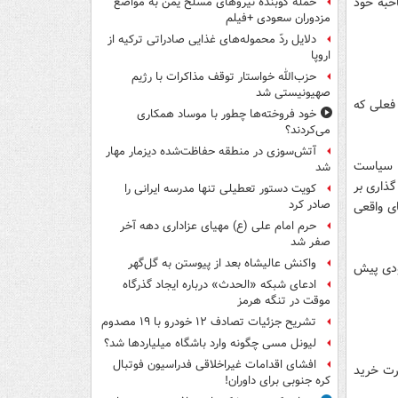
احبه خود
حمله کوبنده نیروهای مسلح یمن به مواضع
مزدوران سعودی +فیلم
دلایل ردّ محموله‌های غذایی صادراتی ترکیه از
اروپا
حزب‌الله خواستار توقف مذاکرات با رژیم
صهیونیستی شد
ل فعلی که
خود فروخته‌ها چطور با موساد همکاری
می‌کردند؟
آتش‌سوزی در منطقه حفاظت‌شده دیزمار مهار
ا ۹۲ است که طی آن سیاست
شد
گذاری بر
کویت دستور تعطیلی تنها مدرسه ایرانی را
صادر کرد
ی واقعی
حرم امام علی (ع) مهیای عزاداری دهه آخر
صفر شد
واکنش عالیشاه بعد از پیوستن به گل‌گهر
معه به سمت نابودی پیش
ادعای شبکه «الحدث» درباره ایجاد گذرگاه
موقت در تنگه هرمز
تشریح جزئیات تصادف ۱۲ خودرو با ۱۹ مصدوم
لیونل مسی چگونه وارد باشگاه میلیاردها شد؟
افشای اقدامات غیراخلاقی فدراسیون فوتبال
درت خرید
کره جنوبی برای داوران!