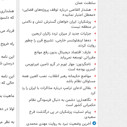
سلطنت عمان
هشدار القاصی درباره توقف پروژه‌های قضایی؛
هشداری که
«معطل اعتبار نمانید»
که دلسوزا
پزشکیان: ایران خواهان گسترش تنش و ناامنی
در منطقه نیست
فریاد می
جزئیات جدید از میزان تردد زائران اربعین
ده‌ها اینفلوئنسر خارجی، تشییع قرن را چطور
راه خروج 
روایت کردند
عارف: اقتصاد دیجیتال بدون رفع موانع
این نامه
مقرراتی توسعه نمی‌یابد
درستی شن
تاجگردون: مهار تورم در گرو تامین غیرتورمی
کسری بودجه است
مواضع حکیمانه رهبر انقلاب، نصب العین همه
مسئولان نظام باشد
حالی که باید بر
بقائی ادعای ترامپ درباره مذاکرات با ایران را رد
کرد
ماهیت بحر
نگاهداری: دشمن به دنبال فرسودگی نظام
حکمرانی کشور است
اولا در 
پیام تسلیت پزشکیان در پی درگذشت فرخ
سعیدی
آخرین وضعیت نبرد به روایت مهدی محمدی