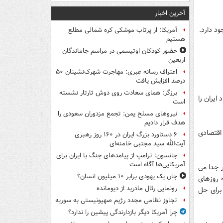
آخرین اخبار
ود دارد.
آمریکا: از پرتاب موشکی کره شمالی مطلع
هستیم
حضور کودکان اوتیسمی در مراسم جاماندگان
اربعین
اعتراف رسانه عبری: مهاجرت شهرک‌نشینان ۵۰
درصد افزایش یافت
برزگر: همای سعادت روی دوش تارتار نشسته
ایران را
است
نیروهای مسلح یمن: تجمع مزدوران سعودی را
هدف قرار دادیم
اقتصادی
۶ دستاورد بزرگ ایران در ۱۶۰ روز رهبری
آیت‌الله سید مجتبی خامنه‌ای
جانسون: ترامپ از پیامدهای جنگ با ایران برای
آمریکایی‌ها آگاه است
 جدا می
جان یک یهودی برابر ۱۰ میلیون انسان؟
ه روزهای
رونمایی رئال مادرید از دیومانده
ار دلسوزانه ۴ وزیر کابینه برای حل
تجاوز نظامی مجدد رژیم صهیونیستی به سوریه
چرا آمریکا دیگر بازدارندگی پیشین را ندارد؟