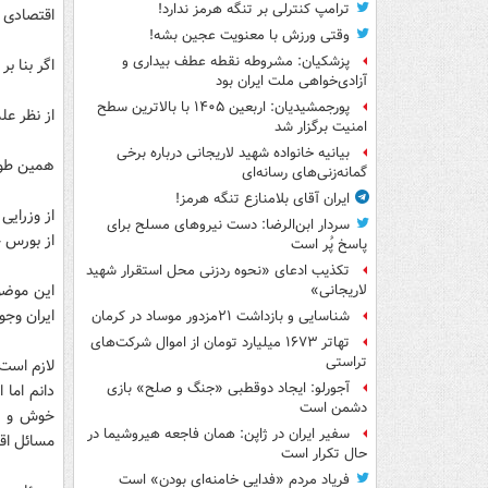
ترامپ کنترلی بر تنگه هرمز ندارد!
اقتصادی و
وقتی ورزش با معنویت عجین بشه!
پزشکیان: مشروطه نقطه عطف بیداری و
اگر بنا ب
آزادی‌خواهی ملت ایران بود
پورجمشیدیان: اربعین ۱۴۰۵ با بالاترین سطح
از نظر عل
امنیت برگزار شد
بیانیه خانواده شهید لاریجانی درباره برخی
همین طور
گمانه‌زنی‌های رسانه‌ای
ایران آقای بلامنازع تنگه هرمز!
از وزرایی
سردار ابن‌الرضا: دست نیروهای مسلح برای
از بورس چ
پاسخ پُر است
تکذیب ادعای «نحوه ردزنی محل استقرار شهید
این موضو
لاریجانی»
ایران وجود
شناسایی و بازداشت ۲۱مزدور موساد در کرمان
تهاتر ۱۶۷۳ میلیارد تومان از اموال شرکت‌های
تراستی
لازم است
آجورلو: ایجاد دوقطبی «جنگ و صلح‌» بازی
دانم اما 
دشمن است
سفیر ایران در ژاپن: همان فاجعه هیروشیما در
مسائل اقت
حال تکرار است
فریاد مردم «فدایی خامنه‌ای بودن» است