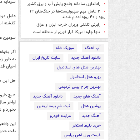
سرمایه در
راه‌اندازی سامانه جامع پایش آب و برق کشور
۲ عامل مهم صهیونیست‌ها در جنگ‌های ۱۲
عامل دوم
روزه و ۴۰ روزه اعدام شدند
گذشته ا
رایزنی تلفنی وزیران خارجه ایران و عراق
تنها چاره آمریکا فرار فوری از منطقه است
سومین عا
آپ آهنگ
موزیک شاه
اگر بخوا
دانلود آهنگ جدید
سایت تاریخ ایران
به طور زی
احیای قد
بهترین هتل های استانبول
رزرو هتل استانبول
حل این م
بهترین جراح بینی ترمیمی
هیچ داروی
آهنگ های جدید
دانلود آهنگ جدید
پرشین هتل
ثبت نام بیمه اربعین
بخورد و در سال ۹۶ نیز روند عادی 
آهنگ جدید
مزایده خودرو
خرید بلیط استخر
نفت حدود ۲۰ میلیارد دلار درآمد را از دست 
قیمت ورق آهن پرایس