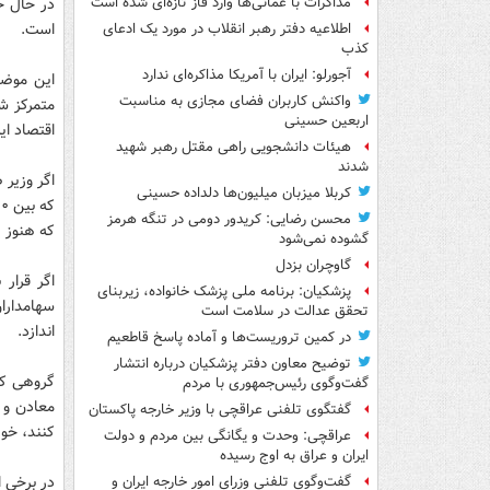
مذاکرات با عمانی‌ها وارد فاز تازه‌ای شده است
است.
اطلاعیه دفتر رهبر انقلاب در مورد یک ادعای
کذب
آجورلو: ایران با آمریکا مذاکره‌ای ندارد
این موضو
واکنش کاربران فضای مجازی به مناسبت
اربعین حسینی
اقتصاد ای
هیئات دانشجویی راهی مقتل رهبر شهید
شدند
اگر وزیر 
کربلا میزبان میلیون‌ها دلداده حسینی
محسن رضایی: کریدور دومی در تنگه هرمز
که هنوز ی
گشوده نمی‌شود
گاوچران بزدل
اگر قرار 
پزشکیان: برنامه ملی پزشک خانواده، زیربنای
سهامداران
تحقق عدالت در سلامت است
اندازد.
در کمین تروریست‌ها و آماده پاسخ قاطعیم
توضیح معاون دفتر پزشکیان درباره انتشار
گروهی که
گفت‌وگوی رئیس‌جمهوری با مردم
معادن و ی
گفتگوی تلفنی عراقچی با وزیر خارجه پاکستان
کنند، خوراک پتروشی
عراقچی: وحدت و یگانگی بین مردم و دولت
ایران و عراق به اوج رسیده
در برخی از سال ه
گفت‌وگوی تلفنی وزرای امور خارجه ایران و