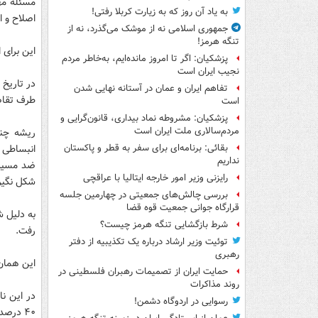
مسئله مهم
به یاد آن روز که به زیارت کربلا رفتی!
اصلاح و ا
جمهوری اسلامی نه از موشک می‌گذرد، نه از
تنگه هرمز!
این برای 
پزشکیان: اگر تا امروز مانده‌ایم، به‌خاطر مردم
نجیب ایران است
تفاهم ایران و عمان در آستانه نهایی شدن
طرف تقاض
است
پزشکیان: مشروطه نماد بیداری، قانون‌گرایی و
مردم‌سالاری ملت ایران است
انبساطی پ
بقائی: برنامه‌ای برای سفر به قطر و پاکستان
نداریم
ضد مسیر 
رایزنی وزیر امور خارجه ایتالیا با عراقچی
شکل نگیر
بررسی چالش‌های جمعیتی در چهارمین جلسه
قرارگاه جوانی جمعیت قوه قضا
شرط بازگشایی تنگه هرمز چیست؟
رفت.
توئیت وزیر ارشاد درباره یک تکذیبیه از دفتر
رهبری
این همان
حمایت ایران از تصمیمات رهبران فلسطینی در
روند مذاکرات
در این نا
رسوایی در اردوگاه دشمن!
۴۰ درصدی طبقه کارگران ایرانی در سه سال اول دهه ۹۰ نشده است.