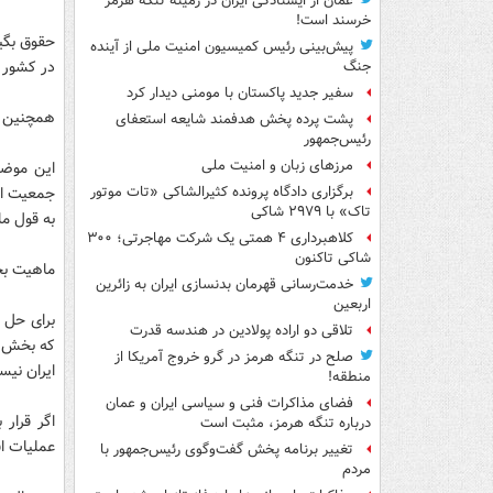
عمان از ایستادگی ایران در زمینه تنگه هرمز
خرسند است!
حقوق بگی
پیش‌بینی رئیس کمیسیون امنیت ملی از آینده
در کشور 
جنگ
سفیر جدید پاکستان با مومنی دیدار کرد
همچنین ت
پشت پرده پخش هدفمند شایعه استعفای
رئیس‌جمهور
مرزهای زبان و امنیت ملی
این موضو
جمعیت ایر
برگزاری دادگاه پرونده کثیرالشاکی «تات موتور
تاک» با ۲۹۷۹ شاکی
به قول ما
کلاهبرداری ۴ همتی یک شرکت مهاجرتی؛ ۳۰۰
شاکی تاکنون
ماهیت بح
خدمت‌رسانی قهرمان بدنسازی ایران به زائرین
اربعین
برای حل ا
تلاقی دو اراده پولادین در هندسه قدرت
که بخش ک
صلح در تنگه هرمز در گرو خروج آمریکا از
ایران نیس
منطقه!
فضای مذاکرات فنی و سیاسی ایران و عمان
اگر قرار 
درباره تنگه هرمز، مثبت است
عملیات اق
تغییر برنامه پخش گفت‌وگوی رئیس‌جمهور با
مردم