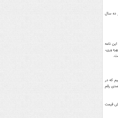
 ده سال
ین نامه
هره وری،
ت.
یم که در
یران تبدیل به رشد اقتصادی شود، در سال ۹۵ رشد ۳ تا ۵ درصدی رقم
گذشته به دلیل کاهش قیمت