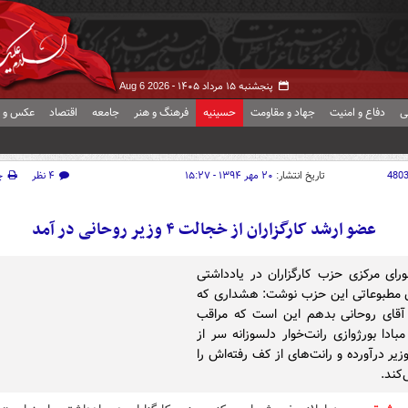
پنجشنبه ۱۵ مرداد ۱۴۰۵ -
Aug 6 2026
ی
دفاع و امنیت
جهاد و مقاومت
حسینیه
فرهنگ و هنر
جامعه
اقتصاد
عکس و ف
480
تاریخ انتشار:
۲۰ مهر ۱۳۹۴ - ۱۵:۲۷
۴ نظر
چ
عضو ارشد کارگزاران از خجالت ۴ وزیر روحانی در آمد
ای مرکزی حزب کارگزاران در یادداشتی
ن مطبوعاتی این حزب نوشت: هشداری که
 آقای روحانی بدهم این است که مراقب
بادا بورژوازی رانت‌خوار دلسوزانه سر از
مه ۴ وزیر درآورده و رانت‌های از کف رفته‌اش را
کند.