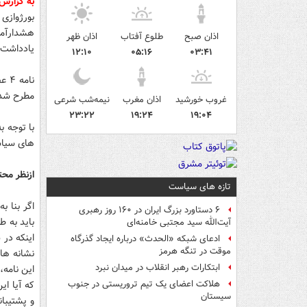
به گزارش
اذان صبح
طلوع آفتاب
اذان ظهر
یادداشت 
۱۲:۱۰
۰۵:۱۶
۰۳:۴۱
نام
مطرح شد 
غروب خورشید
اذان مغرب
نیمه‌شب شرعی
۲۳:۲۲
۱۹:۲۴
۱۹:۰۴
با توجه ب
های سیاس
ازنظر محت
تازه های سیاست
اگر بنا ب
۶ دستاورد بزرگ ایران در ۱۶۰ روز رهبری
باید به ط
آیت‌الله سید مجتبی خامنه‌ای
اینکه در
ادعای شبکه «الحدث» درباره ایجاد گذرگاه
موقت در تنگه هرمز
نشانه های
ابتکارات رهبر انقلاب در میدان نبرد
این نامه،
که آیا ای
هلاکت اعضای یک تیم تروریستی در جنوب
سیستان
و پشتیبا