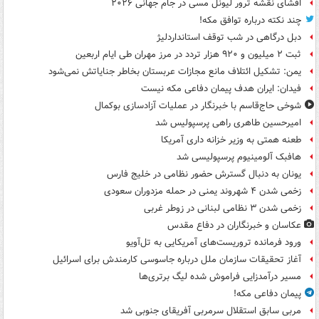
افشای نقشه ترور لیونل مسی در جام جهانی ۲۰۲۶
چند نکته درباره توافق مکه!
دبل درگاهی در شب توقف استانداردلیژ
ثبت ۲ میلیون و ۹۲۰ هزار تردد در مرز مهران طی ایام اربعین
یمن: تشکیل ائتلاف مانع مجازات عربستان بخاطر جنایاتش نمی‌شود
فیدان: ایران هدف پیمان دفاعی مکه نیست
شوخی حاج‌قاسم با خبرنگار در عملیات آزادسازی بوکمال
امیرحسین طاهری راهی پرسپولیس شد
طعنه همتی به وزیر خزانه داری آمریکا
هافبک آلومینیوم پرسپولیسی شد
یونان به دنبال گسترش حضور نظامی در خلیج فارس
زخمی شدن ۴ شهروند یمنی در حمله مزدوران سعودی
زخمی شدن ۳ نظامی لبنانی در زوطر غربی
عکاسان و خبرنگاران در دفاع مقدس
ورود فرمانده تروریست‌های آمریکایی به تل‌آویو
آغاز تحقیقات سازمان ملل درباره جاسوسی کارمندش برای اسرائیل
مسیر درآمدزایی فراموش شده لیگ برتری‌ها
پیمان دفاعی مکه!
مربی سابق استقلال سرمربی آفریقای جنوبی شد