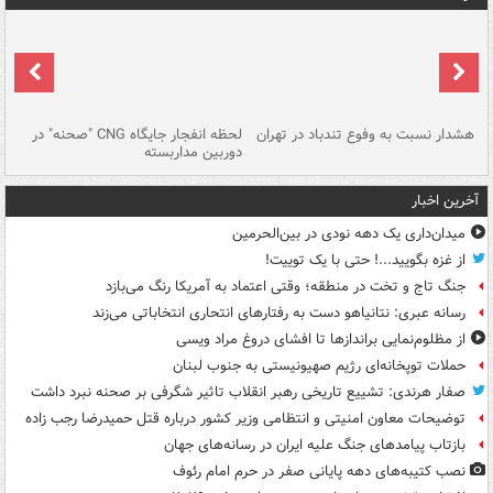
ای
هشدار نسبت به وفوع تندباد در تهران
لحظه انفجار جایگاه CNG "صحنه" در
دس
دوربین مداربسته
ات
آخرین اخبار
میدان‌داری یک دهه نودی در بین‌الحرمین
از غزه بگویید...! حتی با یک توییت!
جنگ تاج و تخت در منطقه؛ وقتی اعتماد به آمریکا رنگ می‌بازد
رسانه عبری: نتانیاهو دست به رفتارهای انتحاری انتخاباتی می‌زند
از مظلوم‌نمایی براندازها تا افشای دروغ مراد ویسی
حملات توپخانه‌ای رژیم صهیونیستی به جنوب لبنان
صفار هرندی: تشییع تاریخی رهبر انقلاب تاثیر شگرفی بر صحنه نبرد داشت
توضیحات معاون امنیتی و انتظامی وزیر کشور درباره قتل حمیدرضا رجب زاده
بازتاب پیامدهای جنگ علیه ایران در رسانه‌های جهان
نصب کتیبه‌های دهه پایانی صفر در حرم امام رئوف