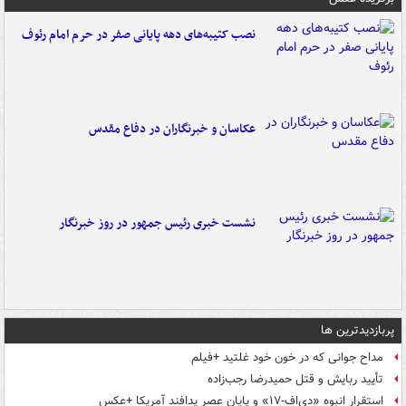
نصب کتیبه‌های دهه پایانی صفر در حرم امام رئوف
عکاسان و خبرنگاران در دفاع مقدس
نشست خبری رئیس جمهور در روز خبرنگار
پربازدیدترین ها
مداح جوانی که در خون خود غلتید +فیلم
تأیید ربایش و قتل حمیدرضا رجب‌زاده
استقرار انبوه «دی‌اف‑۱۷» و پایان عصر پدافند آمریکا +عکس