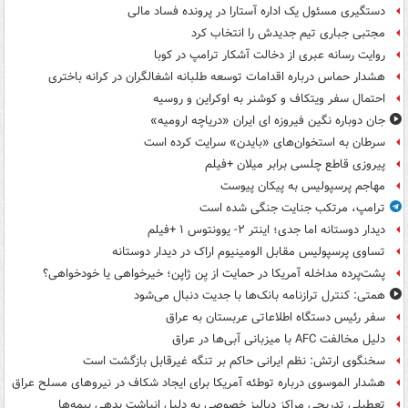
دستگیری مسئول یک اداره آستارا در پرونده فساد مالی
مجتبی جباری تیم جدیدش را انتخاب کرد
روایت رسانه عبری از دخالت آشکار ترامپ در کوبا
هشدار حماس درباره اقدامات توسعه طلبانه اشغالگران در کرانه باختری
احتمال سفر ویتکاف و کوشنر به اوکراین و روسیه
جان دوباره نگین فیروزه ای ایران «دریاچه ارومیه»
سرطان به استخوان‌های «بایدن» سرایت کرده است
پیروزی قاطع چلسی برابر میلان +فیلم
مهاجم پرسپولیس به پیکان پیوست
ترامپ، مرتکب جنایت جنگی شده است
دیدار دوستانه اما جدی؛ اینتر ۲- یوونتوس ۱ +فیلم
تساوی پرسپولیس مقابل الومینیوم اراک در دیدار دوستانه
پشت‌پرده مداخله آمریکا در حمایت از یِن ژاپن؛ خیرخواهی یا خودخواهی؟
همتی: کنترل ترازنامه بانک‌ها با جدیت دنبال می‌شود
سفر رئیس دستگاه اطلاعاتی عربستان به عراق
دلیل مخالفت AFC با میزبانی آبی‌ها در عراق
سخنگوی ارتش: نظم ایرانی حاکم بر تنگه غیرقابل بازگشت است
هشدار الموسوی درباره توطئه آمریکا برای ایجاد شکاف در نیروهای مسلح عراق
تعطیلی تدریجی مراکز دیالیز خصوصی به دلیل انباشت بدهی بیمه‌ها