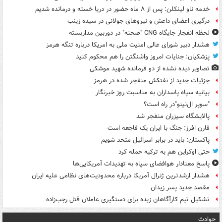
خدمه ناو لینکلن: پس از ۸ ماه حضور در دریا خسته و درمانده‌ شدیم
درگیری اعضای داعش و نیروهای جولانی در سیده زینب
لحظه انفجار جایگاه CNG "صحنه" در دوربین مداربسته
هشدار دبیر شورای عالی امنیت ملی به امریکا درباره تنگه هرمز
پزشکیان: جنایات امروز واشنگتن را هم محکوم کنید
تصاویر دیده‌ نشده از دو فرمانده شهید موشکی
جزئیات جدید از نفتکش منفجر شده در هرمز
بیانیه سپاه پاسداران به مناسبت روز خبرنگار
"سوپر ال‌نینو"در راه است؟
پالایشگاه سیزران منفجر شد
فارن افرز: جنگ با ایران یک فاجعه است
پاکستان: باید در برابر اسرائیل متحد شویم
حتی اوکراین هم به ترکیه حمله کرد
پاسخ معنادار هوافضای سپاه به تهدیدات آمریکایی‌ها
هشدار ارشدترین ژنرال آمریکا درباره محدودیت‌های نظامی علیه ایران
مقصد جدید پسر زیدان
تشکیل تیم کارآگاهان زبده برای دستگیری عاملان قتل رجب‌زاده
حوادث