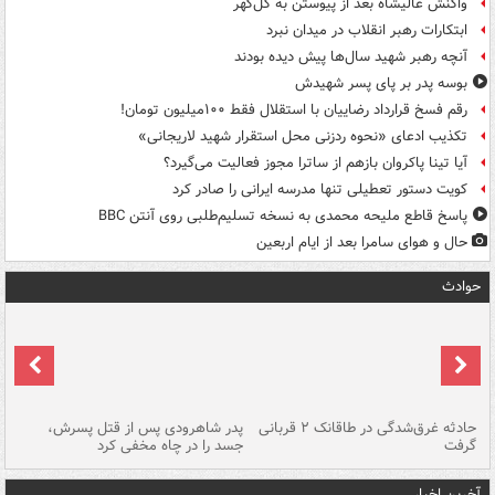
واکنش عالیشاه بعد از پیوستن به گل‌گهر
ابتکارات رهبر انقلاب در میدان نبرد
آنچه رهبر شهید سال‌ها پیش دیده بودند
بوسه‌ پدر بر پای پسر شهیدش
رقم فسخ قرارداد رضاییان با استقلال فقط ۱۰۰میلیون تومان!
تکذیب ادعای «نحوه ردزنی محل استقرار شهید لاریجانی»
آیا تینا پاکروان بازهم از ساترا مجوز فعالیت می‌گیرد؟
کویت دستور تعطیلی تنها مدرسه ایرانی را صادر کرد
پاسخ قاطع ملیحه محمدی به نسخه تسلیم‌طلبی روی آنتن BBC
حال و هوای سامرا بعد از ایام اربعین
حوادث
شته
حادثه غرق‌شدگی در طاقانک ۲ قربانی
پدر شاهرودی پس از قتل پسرش،
دس
گرفت
جسد را در چاه مخفی کرد
آخرین اخبار