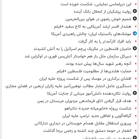
این دیپلماسی نمایشی، شکست خورده است
روایت پزشکیان از انحلال بانک آینده
شمیم خوش رضوی در هوای بین‌الحرمین
هشدار افسر ارشد آمریکایی به کاخ سفید +فیلم
موشک‌های بالستیک ایران؛ چالش راهبردی آمریکا
باید افراد کارآمدتر را به کار گرفت
حامیان فلسطین در مکزیک پرچم اسرائیل را به آتش کشیدند
دبیرکل سازمان ملل باز هم خواستار آتش‌بس فوری در اوکراین شد
آنچه رهبر شهید سال‌ها پیش دیده بودند
حمایت هلندی‌ها از مظلومیت فلسطین +فیلم
افشای برکناری در موساد پس از شکست پروژه علیه ایران
دستگیری عامل انتشار مطالب توهین‌آمیز علیه زائران اربعین در فضای مجازی
روایت تکان‌دهنده دانش‌آموز مینابی از جنایت آمریکا
هدف قرار گرفتن اتاق‌ فرماندهی مزدوران عربستان در یمن
شکست پروژه «خاورمیانه جدید» نتانیاهو
گزافه‌گویی و لفاظی جدید ترامپ علیه ایران
پیروزی استقلال مقابل همنام خوزستانی در دیداری تدارکاتی
انفجار در حومه دمشق چند کشته و زخمی برجا گذاشت
بوسه‌ پدر بر پای پسر شهیدش