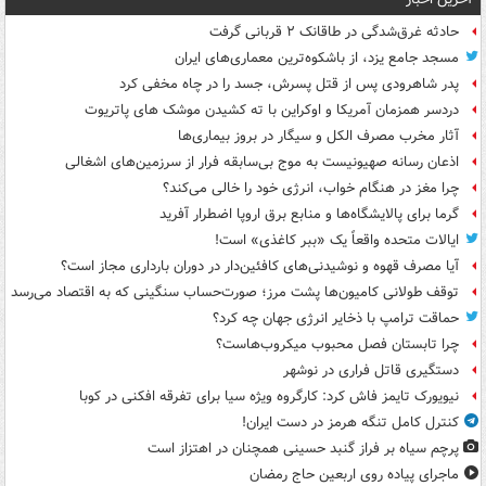
حادثه غرق‌شدگی در طاقانک ۲ قربانی گرفت
مسجد جامع یزد، از باشکوه‌ترین معماری‌های ایران
پدر شاهرودی پس از قتل پسرش، جسد را در چاه مخفی کرد
دردسر همزمان آمریکا و اوکراین با ته کشیدن موشک های پاتریوت
آثار مخرب مصرف الکل و سیگار در بروز بیماری‌ها
اذعان رسانه صهیونیست به موج بی‌سابقه فرار از سرزمین‌های اشغالی
چرا مغز در هنگام خواب، انرژی خود را خالی می‌کند؟
گرما برای پالایشگاه‌ها و منابع برق اروپا اضطرار آفرید
ایالات متحده واقعاً یک «ببر کاغذی» است!
آیا مصرف قهوه و نوشیدنی‌های کافئین‌دار در دوران بارداری مجاز است؟
توقف طولانی کامیون‌ها پشت مرز؛ صورت‌حساب سنگینی که به اقتصاد می‌رسد
حماقت ترامپ با ذخایر انرژی جهان چه کرد؟
چرا تابستان فصل محبوب میکروب‌هاست؟
دستگیری قاتل فراری در نوشهر
نیویورک تایمز فاش کرد: کارگروه ویژه سیا برای تفرقه افکنی در کوبا
کنترل کامل تنگه هرمز در دست ایران!
پرچم سیاه بر فراز گنبد حسینی همچنان در اهتزاز است
ماجرای پیاده روی اربعین حاج رمضان