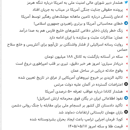
هشدار دبیر شورای عالی امنیت ملی به امریکا درباره تنگه هرمز
پرونده حقوقی جنایت جنگی آمریکا در میناب به جریان افتاد
ادعای زلنسکی درباره تامین ماهانه موشک‌های رهگیر توسط آمریکا
خطای محاسباتی آمریکا و برتری راهبردی جمهوری اسلامی!
زنگ خطر پایان ذخایر دفاعی کشورهای خلیج فارس هم به صدا درآمد
عمان: مذاکرات مثبت و سازنده با ایران ادامه دارد
روایت رسانه اسرائیلی از فشار واشنگتن بر تل‌آویو برای آتش‌بس و خلع سلاح
حماس
سکه در آستانه بازگشت به کانال ۱۸۸ میلیون تومان
دریادار سیاری: امروز هر خبر دقیق، تیری بر قلب امپراطوری دروغ است
وقوع حادثه دریایی در ساحل عمان
تاکید الزیدی بر خروج نیروهای آمریکایی از عراق در تاریخ تعیین شده
اعتراضات گسترده در آلمان علیه دولت مرتس
هشدار کانادا درباره عواقب تعرفه ۵۰ درصدی آمریکا
نفوذ اطلاعاتی ایران در یگان فوق محرمانه ارتش اسرائیل!
تأکید دادستان کل کشور بر انسجام ملی برای مقابله با جنگ روانی دشمن
باران مهمان تابستانی ارتفاعات دماوند شد
کوبا: فرمان اجرایی ترامپ باعث ایجاد بحران بشردوستانه شده
قیمت طلا و سکه امروز ۱۴۰۵/۰۵/۱۷