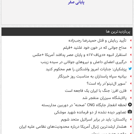
پایانی صفر
پربازدیدترین ها
تأیید ربایش و قتل حمیدرضا رجب‌زاده
مداح جوانی که در خون خود غلتید +فیلم
استقرار انبوه «دی‌اف‑۱۷» و پایان عصر پدافند آمریکا +عکس
درگیری اعضای داعش و نیروهای جولانی در سیده زینب
پزشکیان: جنایات امروز واشنگتن را هم محکوم کنید
بیانیه سپاه پاسداران به مناسبت روز خبرنگار
"سوپر ال‌نینو"در راه است؟
فارن افرز: جنگ با ایران یک فاجعه است
پالایشگاه سیزران منفجر شد
لحظه انفجار جایگاه CNG "صحنه" در دوربین مداربسته
تصاویر دیده‌ نشده از دو فرمانده شهید موشکی
پاکستان: باید در برابر اسرائیل متحد شویم
هشدار ارشدترین ژنرال آمریکا درباره محدودیت‌های نظامی علیه ایران
مقصد جدید پسر زیدان