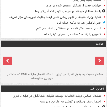
جزئیات جدید از نفتکش منفجر شده در هرمز
پاسخ معنادار هوافضای سپاه به تهدیدات آمریکایی‌ها
تاکید وزارت خارجه بر لزوم روشن شدن ابعاد جنایت تروریستی مزار شریف
حتی اوکراین هم به ترکیه حمله کرد
از این به بعد دیگر نامه‌های استقلال را امضا نمی‌کنم
کامیون با راننده ۸ ساله در اصفهان توقیف شد
حوادث
ای
هشدار نسبت به وفوع تندباد در تهران
لحظه انفجار جایگاه CNG "صحنه" در
دس
دوربین مداربسته
ات
آخرین اخبار
هشدار حماس درباره اقدامات توسعه طلبانه اشغالگران در کرانه باختری
احتمال سفر ویتکاف و کوشنر به اوکراین و روسیه