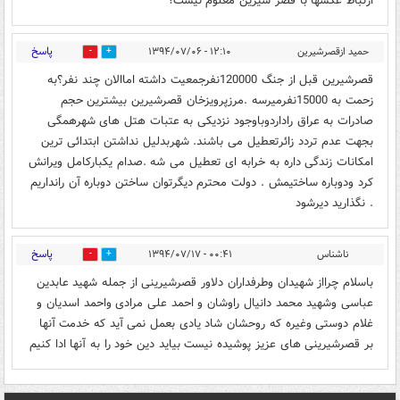
ارتباط عکسها با قصر شیرین معلوم نیست؟
پاسخ
حمید ازقصرشیرین
۱۲:۱۰ - ۱۳۹۴/۰۷/۰۶
0
2
قصرشیرین قبل از جنگ 120000نفرجمعیت داشته اماالان چند نفر؟به
زحمت به 15000نفرمیرسه .مرزپرویزخان قصرشیرین بیشترین حجم
صادرات به عراق راداردوباوجود نزدیکی به عتبات هتل های شهرهمگی
بجهت عدم تردد زائرتعطیل می باشند. شهربدلیل نداشتن ابتدائی ترین
امکانات زندگی داره به خرابه ای تعطیل می شه .صدام یکبارکامل ویرانش
کرد ودوباره ساختیمش . دولت محترم دیگرتوان ساختن دوباره آن رانداریم
. نگذارید دیرشود
پاسخ
ناشناس
۰۰:۴۱ - ۱۳۹۴/۰۷/۱۷
0
2
باسلام چرااز شهيدان وطرفداران دلاور قصرشیرینی از جمله شهید عابدین
عباسی وشهيد محمد دانیال راوشان و احمد علی مرادی واحمد اسدیان و
غلام دوستی وغیره که روحشان شاد یادی بعمل نمی آید که خدمت آنها
بر قصرشیرینی های عزیز پوشیده نیست بیاید دین خود را به آنها ادا کنیم