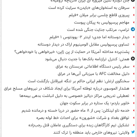
جان دوباره نگین فیروزه ای ایران «دریاچه ارومیه»
سرطان به استخوان‌های «بایدن» سرایت کرده است
پیروزی قاطع چلسی برابر میلان +فیلم
مهاجم پرسپولیس به پیکان پیوست
ترامپ، مرتکب جنایت جنگی شده است
دیدار دوستانه اما جدی؛ اینتر ۲- یوونتوس ۱ +فیلم
تساوی پرسپولیس مقابل الومینیوم اراک در دیدار دوستانه
پشت‌پرده مداخله آمریکا در حمایت از یِن ژاپن؛ خیرخواهی یا خودخواهی؟
همتی: کنترل ترازنامه بانک‌ها با جدیت دنبال می‌شود
سفر رئیس دستگاه اطلاعاتی عربستان به عراق
دلیل مخالفت AFC با میزبانی آبی‌ها در عراق
سخنگوی ارتش: نظم ایرانی حاکم بر تنگه غیرقابل بازگشت است
هشدار الموسوی درباره توطئه آمریکا برای ایجاد شکاف در نیروهای مسلح عراق
تعطیلی تدریجی مراکز دیالیز خصوصی به دلیل انباشت بدهی بیمه‌ها
خاویر باردم؛ یک ستاره در برابر سکوت جهان
خدمه ناو لینکلن: پس از ۸ ماه حضور در دریا خسته و درمانده‌ شدیم
توافق بغداد و شرکت «شورون» برای احداث خط لوله بصره
تشکیل تیم کارآگاهان زبده برای دستگیری عاملان قتل رجب‌زاده
ولایتی: نیروهای خارجی باید منطقه را ترک کنند