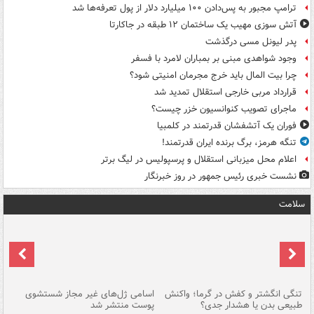
ترامپ مجبور به پس‌دادن ۱۰۰ میلیارد دلار از پول تعرفه‌ها شد
آتش سوزی مهیب یک ساختمان ۱۲ طبقه در جاکارتا
پدر لیونل مسی درگذشت
وجود شواهدی مبنی بر بمباران لامرد با فسفر
چرا بیت المال باید خرج مجرمان امنیتی شود؟
قرارداد مربی خارجی استقلال تمدید شد
ماجرای تصویب کنوانسیون خزر چیست؟
فوران یک آتشفشان قدرتمند در کلمبیا
تنگه هرمز، برگ برنده ایران قدرتمند!
اعلام محل میزبانی استقلال و پرسپولیس در لیگ برتر
نشست خبری رئیس جمهور در روز خبرنگار
سلامت
تنگی انگشتر و کفش در گرما؛ واکنش
اسامی ژل‌های غیر مجاز شستشوی
مر
طبیعی بدن یا هشدار جدی؟
پوست منتشر شد