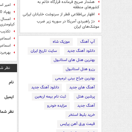
هشدار صریح فرمانده قرارگاه خاتم‌ به
امیر ا
کشورهای منطقه
پهپاد RQ-170 ایرانی، «سیمرغ» نام گرفت
اظهار بی‌اطلاعی قطر از سرنوشت خلبانان ایرانی
دژ راهبردی آمریکا در سوریه زیر ضرب
کیلومتری
موشک‌های ایران
تکذیب 
اسماعیل
آپ آهنگ
موزیک شاه
اسماعیل
دانلود آهنگ جدید
سایت تاریخ ایران
بهره‌برداری 
بهترین هتل های استانبول
نظر شم
رزرو هتل استانبول
بهترین جراح بینی ترمیمی
نام
آهنگ های جدید
دانلود آهنگ جدید
پرشین هتل
ثبت نام بیمه اربعین
ایمیل
آهنگ جدید
مزایده خودرو
نظر شما 
خرید بلیط استخر
قیمت ورق آهن پرایس