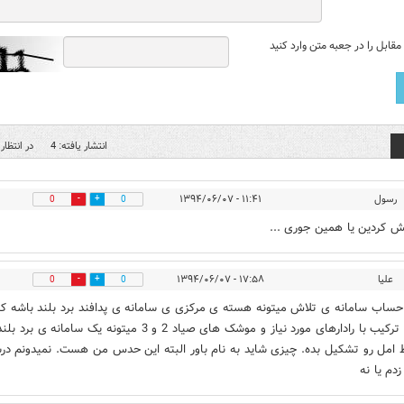
قابل را در جعبه متن وارد کنید
انتشار یافته: 4
در انتظار 
رسول
۱۱:۴۱ - ۱۳۹۴/۰۶/۰۷
0
0
ش کردین یا همین جوری ...
علیا
۱۷:۵۸ - ۱۳۹۴/۰۶/۰۷
0
0
 حساب سامانه ی تلاش میتونه هسته ی مرکزی ی سامانه ی پدافند برد بلند باشه که
صورت ترکیب با رادارهای مورد نیاز و موشک های صیاد 2 و 3 میتونه یک سامانه ی برد
امل رو تشکیل بده. چیزی شاید به نام باور البته این حدس من هست. نمیدونم د
م یا نه