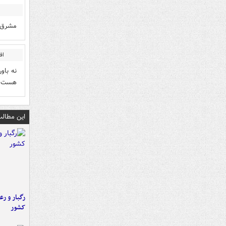
مشرق د
اف
هست ط
این مطالب
رگبار و رع
کشور