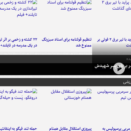
برخورد پراید با تیر برق ۲ فوتی بر
تنظیم قولنامه برای اسناد سبزرنگ
۲۲ کشته و زخمی بر اثر ت
شت
ممنوع شد
در یک مدرسه در تایلند+ 
ده
در بر پای پسر شهیدش
رزشی
ربی پرسپولیس به
پیروزی استقلال مقابل همنام
حمله تند فیگو به اینفانتین