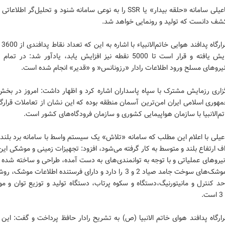
امیر اسماعیلی سامانه «حلقه بیدار» یا SSR را به نوعی سامانه شنود و تحلیل‌گر اط
کشف دانست که تولید و رونمایی خواهد شد.
نقطه افزایش یافته و قرار است تا 5000 نقطه نیز افزایش یابد، یادآور شد: در 
یروهای مسلح ورود اطلاعات رادار «رزونانس« و «قدیر» انجام شده است.
گزاری رزمایش مشترک با سپاه پاسداران اشاره کرد و اظهار داشت: امروز در بخش
وری اسلامی ایران امن‌ترین آسمان منطقه بوده که این نشان از تعاملات قرارگا
م‌الانبیا با سازمان هواپیمایی کشوری و سازمان فرودگاه‌های کشور است.
عیلی با اعلام این مطلب که سامانه «تلاش» یک سیستم واسط با سامانه برد بلن
ف ارتفاع بلند و متوسط به کار گرفته می‌شود، افزود: تجهیزات زمینی و موشکی ا
ز نیروهای عملیاتی و با توجه به توانمندی‌های به دست آمده، طراحی و ساخته شده
و کنترل موشک‌های سوخت جامد صیاد 2 و 3 را دارد و دارای فرستنده اطلاعات مو
د کنترل و مانیتورنیگ،‌دستگاه و سکوه پرتاب، دستگاه تولید و توزیع توان و م
رارگاه پدافند هوای خاتم الانبیا (ص) به تشریح رادار حافظ پرداخت و گفت: این 