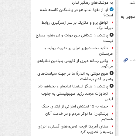
اشد.
به موشک‌های رهگیر ندارد
آیا از نفوذ نتانیاهو در واشنگتن کاسته شده
است؟
مجهز به
توافق پرو و مکزیک بر سر ازسرگیری روابط
دیپلماتیک
پزشکیان: شکافی بین دولت و نیروهای مسلح
نیست
تاکید نخست‌وزیر عراق بر تقویت روابط با
عربستان
وقتی رسانه عبری از کابوس بنیامین نتانیاهو
می‌گوید
هیچ دولتی به اندازۀ ما در جهت سیاست‌های
رهبری قدم برنداشت
پزشکیان: هرگز استعفا نداده‌ام و نخواهم داد
تجاوزات مجدد رژیم صهیونیستی به جنوب
لبنان
حمله به ۱۵ نفتکش‌ اماراتی از ابتدای جنگ
پزشکیان: ما نوکر مردم و در خدمت آنان
هستیم
سنای آمریکا لایحه تحریم‌های گسترده انرژی
روسیه را تصویب کرد