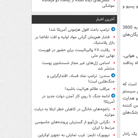
عکس‌های دیده نشده از رفاقت دو فرمانده‌
لاعاتی و پسیو و
موشکی
آخرین اخبار
فرمانده قرارگاه پدافند هوایی خاتم‌الانبیاء با اشاره به این که تعداد نقاط پدافندی از 3600 به 3800
ترامپ باعث افول هژمونی آمریکا شد!
تمام یگان‌های
فشار هم‌زمان گرانی مواد اولیه و افت تقاضا بر
بازار پلاستیک
رقابت ۲۸ والیبالیست برای حضور در فهرست
 هوایی،
نهایی تیم ملی
ه پدافند
اسامی ژل‌های غیر مجاز شستشوی پوست
منتشر شد
سندرز: ترامپ نماد فساد، اقتدارگرایی و
جنگ‌طلبی است!
د است که
مراقب علائم هپاتیت باشید!
ین سیستم
ادامه جنگ تا روی کار آمدن دولت جدید در
 و هدایت
آمریکا!
شک، روشن کننده
باغچه‌های خانگی در کاهش خطر ابتلا به دیابت
وشک‌های
موثرند
نگرانی تل‌آویو از گسترش پرونده‌های جاسوسی
مرتبط با ایران
یک رادار
نیویورک تایمز: غرب تمایلی به تجهیز اوکراین