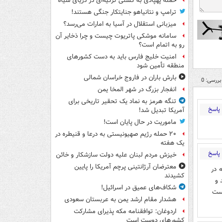
حمله پهپادی به کشتی ترکیه‌ای در دریای سیاه
ترامپ و نتانیاهو جنایتکار جنگی هستند!
میزبانی استقلال در آسیا به امارات می‌رسد؟
سامانه موشکی پاتریوت چیست و چرا ذخایر آن
رو به اتمام است؟
امنیت خلیج فارس باید به دست کشورهای
منطقه تأمین شود
بارش باران در فاروج خراسان شمالی
بررسی: 0
انفجار بزرگ در شهر المخا یمن
تنگه هرمز به نماد یک تحقیر تاریخی برای
پاسخ
آمریکا تبدیل شد!
ماموریت در حال پایان است!
۲۰ حمله رژیم صهیونیستی به درعا و قنیطره در
یک هفته
پاسخ
خیزش مردم لبنان علیه دولت سازشکار و خائن
معترضان آرژانتینی پرچم آمریکا را پایین
 در
کشیدند
 بلند و
شکاف‌های عمیق در اسرائیل!
رست
هشدار مقام ارشد یمن به عربستان سعودی
اردوغان: توافقنامه مکه پذیرای مشارکت
کشورهای دوست است