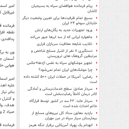
پیام فرمانده هوافضای سپاه به بسیجیان
کاشان
غیرقابل 
بسیج تمام ظرفیت‌ها برای تعیین وضعیت دیگر
خلبانان سوخو ۲۴ ایران
ورود تجهیزات جدید به یگان‌های ارتش
ماهواره ایرانی که از سد ابرها عبور می‌کند
پدافندی ن
تکذیب شایعه معافیت سربازان فراری
دستگیری ۸ نفر از اشرار مسلح شاخص و
وی به بر
مرتبطین گروهک های تروریستی
آسمان جمه
تجهیز موشکهای سپاه به نفس اژدها+عکس
هوایی خات
چرا موشک‌های ایران تمام نمی‌شود؟
رضایی: آمریکا در حملات ایران ۵۰۰ کشته داده
امیر اسما
است
علیه اهدا
سردار صادق: سطح خدمات‌رسانی و آمادگی
بنابر نیا
کادر درمان کاملاً رضایت‌بخش است
سردار عابد: ۶۲ سد در کشور توسط قرارگاه
هدف، واح
خاتم احداث شده است
صیاد 2 و 3 است.
بازدید معاون ستاد کل نیروهای مسلح از
بیمارستان سیار سپاه در مرز مهران
فرمانده ق
انهدام یک پهپاد آمریکایی برفراز تنگه هرمز