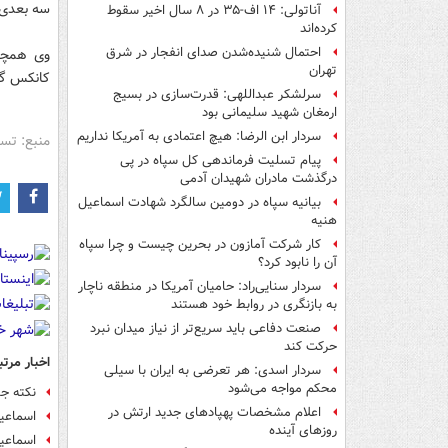
سه بعدی و
آناتولی: ۱۴ اف-۳۵ در ۸ سال اخیر سقوط
کرده‌اند
احتمال شنیده‌شدن صدای انفجار در شرق
وی همچنی
تهران
کانکس گیر
سرلشکر عبداللهی: قدرت‌سازی در بسیج
ارمغان شهید سلیمانی بود
سردار ابن الرضا: هیچ اعتمادی به آمریکا نداریم
منبع: تس
پیام تسلیت فرماندهی کل سپاه در پی
درگذشت مادران شهیدان آدمی
بیانیه سپاه در دومین سالگرد شهادت اسماعیل
هنیه
کار شرکت آمازون در بحرین چیست و چرا سپاه
آن را نابود کرد؟
سردار سنایی‌راد: حامیان آمریکا در منطقه ناچار
به بازنگری در روابط خود هستند
صنعت دفاعی باید سریع‌تر از نیاز میدان نبرد
حرکت کند
اخبار مرتب
سردار اسدی: هر تعرضی به ایران با سیلی
محکم مواجه می‌شود
نکته جال
اعلام مشخصات پهپادهای جدید ارتش در
اسماعیلی: آسم
روزهای آینده
اسماعی