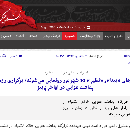
شنبه ۱۷ مرداد ۱۴۰۵ -
Aug 8 2026
ی
دفاع و امنیت
جهاد و مقاومت
حسینیه
فرهنگ و هنر
جامعه
اقتصاد
عکس و ف
459
تاریخ انتشار:
۷ شهریور ۱۳۹۴ - ۱۰:۳۸
۴ نظر
چ
ت
امیر اسماعیلی در نشست خبری:
رادارهای «بینا»و «نظیر» 10 شهریور رونمایی می‌شوند/ برگزاری 
پدافند هوایی در اواخر پاییز
 قرارگاه پدافند هوایی خاتم الانبیاء از
 رادار های بینا و نظیر همزمان با روز
وایی خبر داد.
مشرق، امیر فرزاد اسماعیلی فرمانده قرارگاه پدافند هوایی خاتم الانبیاء در ن