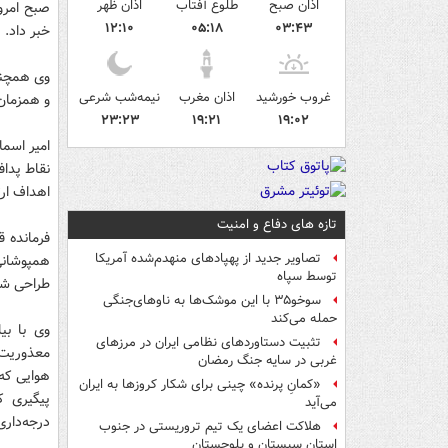
اذان صبح
طلوع آفتاب
اذان ظهر
صبح امروز
۱۲:۱۰
۰۵:۱۸
۰۳:۴۳
خبر داد.
وی همچنی
غروب خورشید
اذان مغرب
نیمه‌شب شرعی
و همزمان 
۲۳:۲۳
۱۹:۲۱
۱۹:۰۲
نقاط پدا
اهداف ارت
تازه های دفاع و امنیت
فرمانده ق
تصاویر جدید از پهپادهای منهدم‌شده آمریکا
همپوشانی 
توسط سپاه
طراحی ش
سوخو۳۵ با این موشک‌ها به ناوهای‌جنگی
حمله می‌کند
وی با بی
تثبیت دستاوردهای نظامی ایران در مرزهای
معذوریت‌ه
غربی در سایه جنگ رمضان
هوایی که 
«کمانِ پرنده» چینی برای شکار کروزها به ایران
پیگیری ک
می‌آید
درجه‌دار
هلاکت اعضای یک تیم تروریستی در جنوب
استان سیستان و بلوچستان