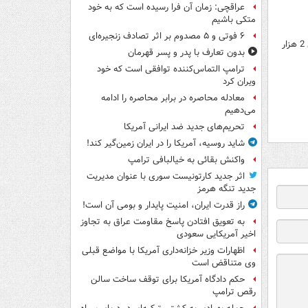
عراقچی: زمان آن فرا رسیده است که به خود
متکی باشیم
۶ فوتی و ۵ مصدوم بر اثر تصادف زنجیره‌ای
امسال 20 رزمایش در نیروهای مسلح انجام می‌شود/ تمرکز سپاه روی افزایش دقت موشکهای 2 هزار
بدون تعارف با پدر و پسر قهرمان
ترامپ التماس‌کننده توافقی است که خود
ویران کرد
معادله محاصره در برابر محاصره را ادامه
می‌دهیم
تحریم‌های جدید ضد ایرانی آمریکا
شاید روسیه، آمریکا را در ایران زمین‌گیر کند!
واکنش بقائی به خیالبافی ترامپ
اثر جدید کارتونیست سوری با عنوان مدیریت
جدید تنگه هرمز
راز قدرت ایران، امنیت پایدار و بومی آن است!
به تعویق افتادن پاسخ مقاومت عراق به تجاوز
اخیر آمریکایی سعودی
اظهارات وزیر خزانه‌داری آمریکا با مواضع قبلی
وی متناقض است
حکم دادگاه آمریکا برای توقف ساخت سالن
رقص ترامپ