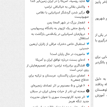
شاید روسیه، آمریکا را در ایران زمین‌گیر کند!
خر پاییز
واکنش بقائی به خیالبافی ترامپ
درگیر شدن گردشگر اسپانیایی با نظامی
صهیونیست
 شهریور
انفجار بزرگ در شهر المخا یمن
پاسخ منفی یک لژیونر به باشگاه پرسپولیس
دروازه‌بان اسپانیایی در یک‌قدمی بازگشت به
ی شده در یکی از
استقلال
گیری با
استقبال خاص دخترک عراقی از زائران اربعین
حسینی
ماموریت در حال پایان است!
ایی برای
ادعای بسنت درباره توافق ایران و آمریکا
بالگردبر
افشاگری برادرزاده ترامپ: تمام تصمیم‌هایش از
روی ترس است
امضای سران پاکستان، عربستان و ترکیه برای
به دلیل
«دفاع جمعی»
ه پدافند
۶ فوتی و ۵ مصدوم بر اثر تصادف زنجیره‌ای
 کوهستان
صحنه ای نادر از حیات وحش ایران در سبلان
ه آموزش
اثر جدید کارتونیست سوری با عنوان مدیریت
جدید تنگه هرمز