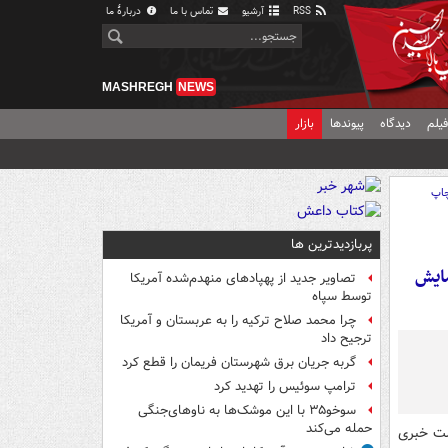
RSS
آرشیو
تماس با ما
دربارهٔ ما
MASHREGH
NEWS
یلم
دیدگاه
پیوندها
بازار
اپ
پربازدیدترین ها
رزمایش
تصاویر جدید از پهپادهای منهدم‌شده آمریکا
توسط سپاه
چرا محمد صلاح ترکیه را به عربستان و آمریکا
ترجیح داد
گربه جریان برق شهرستان فریمان را قطع کرد
ترامپ سوئیس را تهدید کرد
سوخو۳۵ با این موشک‌ها به ناوهای‌جنگی
حمله می‌کند
شست خبری