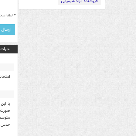
فروشنده مواد شیمیایی
*
لطفا عدد م
نظرات
امتحان
با این
متوسط 
حدس زد