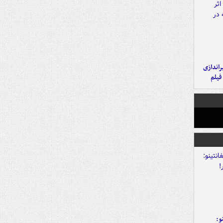
یراندازی
فیلم
و: