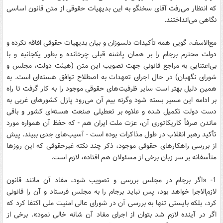
که انتظار می‌رفت آقای سخنگو به این بدیهیات حقوقی از متن قانون اساسی
نگاهی می‌انداختند.
مع‌الاسف، گویی همه تأکیدات دلسوزان و بیان بدیهیات حقوقی افاقه نکرده و
دولت محترم برجام را بر همان پاشنه قبلی چرخانده و بطور یکجانبه و با
بی‌اعتنایی به مراجع قانونی جهت تصویب این متن (هیئت دولت، مجلس و
شورای نگهبان) در حال اجرای تعهدات به اصطلاح توافق هسته‌ای است. به
همین دلیل بهتر است سایر ظرفیت‌های حقوقی موجود را به کار گرفت تا راه
بر ادامه این مسیر بسته شود وگرنه بیم آن می‌رود پازل کشورهای غربی به
دست دولت تکمیل شده و علاوه بر تعطیلی صنعت هسته‌ای کشور و باقی
ماندن صرفاً کاریکاتوری آن، عزت ملت ایران هم - که حفظ آن همواره مورد
تأکید رهبر انقلاب در طول مذاکرات بوده است - آسیب‌های جدی ببیند. پیش
از بررسی راهکارهای حقوقی موجود، ذکر چند نکته غیرحقوقی که این روزها
متأسفانه بر سر زبان برخی از مسئولان هم افتاده، لازم است.
1- «اگر برجام در مجلس بررسی و تصویب شود، مفاد آن مانند قانون
لازم‌الاجرا خواهد بود، پس نباید برجام را به مجلس فرستاد و آن را قانونی
کرد، بلکه بایستی تنها به بررسی آن در شورای عالی امنیت ملی اکتفا کرد که
اگر در آینده لازم شد بتوان از اجرای مفاد آن شانه خالی نمود». برخی از