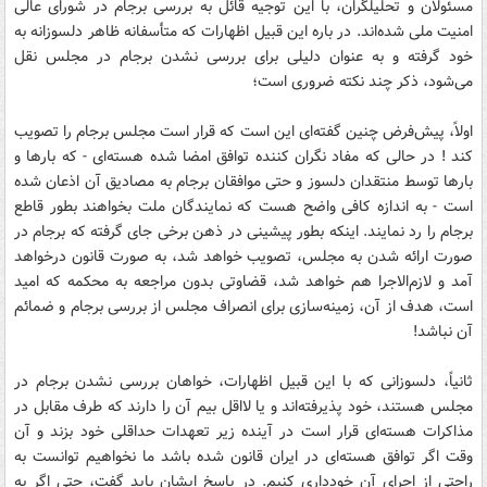
مسئولان و تحلیلگران، با این توجیه قائل به بررسی برجام در شورای عالی
امنیت ملی شده‌اند. در باره این قبیل اظهارات که متأسفانه ظاهر دلسوزانه به
خود گرفته و به عنوان دلیلی برای بررسی نشدن برجام در مجلس نقل
می‌شود، ذکر چند نکته ضروری است؛
اولاً، پیش‌فرض چنین گفته‌ای این است که قرار است مجلس برجام را تصویب
کند ! در حالی که مفاد نگران کننده توافق امضا شده هسته‌ای - که بارها و
بارها توسط منتقدان دلسوز و حتی موافقان برجام به مصادیق آن اذعان شده
است - به اندازه کافی واضح هست که نمایندگان ملت بخواهند بطور قاطع
برجام را رد نمایند. اینکه بطور پیشینی در ذهن برخی جای گرفته که برجام در
صورت ارائه شدن به مجلس، تصویب خواهد شد، به صورت قانون درخواهد
آمد و لازم‌الاجرا هم خواهد شد، قضاوتی بدون مراجعه به محکمه که امید
است، هدف از آن، زمینه‌سازی برای انصراف مجلس از بررسی برجام و ضمائم
آن نباشد!
ثانیاً، دلسوزانی که با این قبیل اظهارات، خواهان بررسی نشدن برجام در
مجلس هستند، خود پذیرفته‌اند و یا لااقل بیم آن را دارند که طرف مقابل در
مذاکرات هسته‌ای قرار است در آینده زیر تعهدات حداقلی خود بزند و آن
وقت اگر توافق هسته‌ای در ایران قانون شده باشد ما نخواهیم توانست به
راحتی از اجرای آن خودداری کنیم. در پاسخ ایشان باید گفت، حتی اگر به