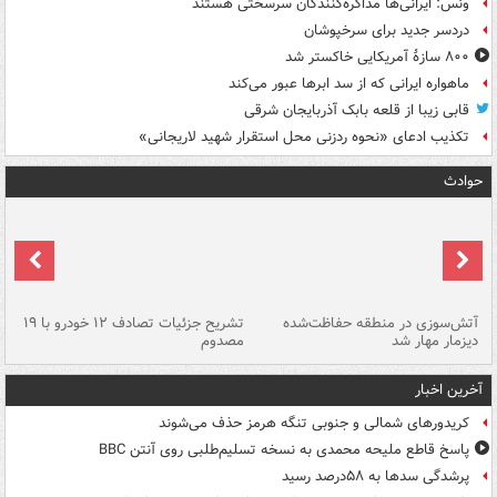
ونس: ایرانی‌ها مذاکره‌کنندگان سرسختی هستند
دردسر جدید برای سرخپوشان
۸۰۰ سازۀ آمریکایی خاکستر شد
ماهواره ایرانی که از سد ابرها عبور می‌کند
قابی زیبا از قلعه بابک آذربایجان شرقی
تکذیب ادعای «نحوه ردزنی محل استقرار شهید لاریجانی»
حوادث
تصادف مرگبار در محور اهواز–شوش ۲
آتش‌سوزی در منطقه حفاظت‌شده
تشریح جزئیات تصادف ۱۲ خودرو با ۱۹
پا
دیزمار مهار شد
مصدوم
آخرین اخبار
کریدورهای شمالی و جنوبی تنگه هرمز حذف می‌شوند
پاسخ قاطع ملیحه محمدی به نسخه تسلیم‌طلبی روی آنتن BBC
پرشدگی سدها به ۵۸درصد رسید