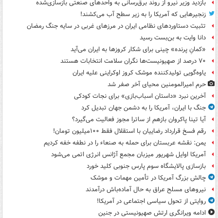
بازدید وزیر نیرو از روند برق‌رسانی به واحدهای صنعتی بازسازی‌شده
زنجیرهایی که آمریکا را به زیر سطح آب می‌کشند!
تثبیت دستاوردهای نظامی ایران در مرزهای غربی در سایه جنگ رمضان
دانا وایت به بن‌بست رسید
«کمانِ پرنده» چینی برای شکار کروزها به ایران می‌آید
۷۰ درصد از صهیونیست‌ها نگران سلامت انتخابات هستند
یاوه‌گویی تولیدکننده موشک کروز اوکراینی علیه ایران
حرم امیرالمومنین محیای آخر صفر شد
آخرین نبرد «داستان اسباب‌بازی» برای نجات کودکی
جنگ با ایران، آمریکا را به دشمن جهان تبدیل کرد
آیا تینا پاکروان بازهم از ساترا مجوز فعالیت می‌گیرد؟
رقم فسخ قرارداد رضاییان با استقلال فقط ۱۰۰میلیون تومان!
یمن: نقشه عربستان برای حمله به صنعاء را در نطفه خفه کردیم
آمریکا اوایل شهریور میزبان مجمع آژانس انرژی اتمی می‌شود
بازسازی پالایشگاه سوم پارس جنوبی کلید خورد
چالش بزرگ آمریکا در تأمین مهمات و موشک
نیروهای مسلح عراق به حال آماده‌باش درآمدند
روایتی از تحول سیاسی اجتماعی در آمریکا!
ادامه ویرانگری ارتش صهیونیستی در جنین