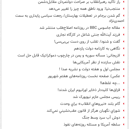
راز تأکید رهبرانقلاب بر صراحت دولتمردان مقابل‌دشمن
منتجب‌نیا: ورود ناطق همه چیز را تغییر می‌دهد
گم شدن برجام در تعطیلات بهارستان/ رجعت سیاسی پایداری به سمت
احمدی‌نژاد
مقاله جاسوس BBC در روزنامه اصلاح‌طلب منتشر شد
فرزند آیت‌الله جنتی شاغل در کارگاه نجاری
گفت و شنود/ تقلب از روی دست بی‌بی‌سی!
نگاهی به کارنامه دولت یازدهم
لاریجانی: مسأله سوریه و یمن در چارچوب دموکراتیک قابل حل است
نقش سازنده از نظر آمریکایی‌ها
مجلس اول و هفته دولت و نشريه صدا !
عکس/ صفحه نخست روزنامه‌های هفتم شهریور
...چه غلط‌ها!
قزاق‌ها کلیددار ذخایر اورانیوم ایران شدند!
رییس مجلس عازم نیویورک شد
گام بلند «نيروهاي انقلاب» براي وحدت
شوراي نگهبان هرگز از قانون عقب‌نشيني نمي‌كند
دوش آب سرد وسط جنگ
سلطه آمریکا و مسئله روزنه‌های نفوذ