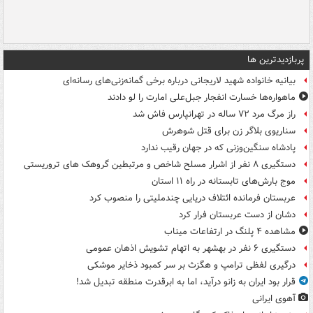
پربازدیدترین ها
بیانیه خانواده شهید لاریجانی درباره برخی گمانه‌زنی‌های رسانه‌ای
ماهواره‌ها خسارت انفجار جبل‌علی امارت را لو دادند
راز مرگ مرد ۷۲ ساله در تهرانپارس فاش شد
سناریوی بلاگر زن برای قتل شوهرش
پادشاه سنگین‌وزنی که در جهان رقیب ندارد
دستگیری ۸ نفر از اشرار مسلح شاخص و مرتبطین گروهک های تروریستی
موج بارش‌های تابستانه در راه ۱۱ استان
عربستان فرمانده ائتلاف دریایی چندملیتی را منصوب کرد
دشان از دست عربستان فرار کرد
مشاهده ۴ پلنگ در ارتفاعات میناب
دستگیری ۶ نفر در بهشهر به اتهام تشویش اذهان عمومی
درگیری لفظی ترامپ و هگزث بر سر کمبود ذخایر موشکی
قرار بود ایران به زانو درآید، اما به ابرقدرت منطقه تبدیل شد!
آهوی ایرانی