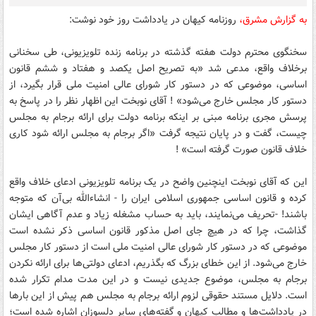
به گزارش مشرق،
روزنامه کیهان در یادداشت روز خود نوشت:
سخنگوی محترم دولت هفته گذشته در برنامه زنده تلویزیونی، طی سخنانی
برخلاف واقع، مدعی شد «به تصریح اصل یکصد و هفتاد و ششم قانون
اساسی، موضوعی که در دستور کار شورای عالی امنیت ملی قرار بگیرد، از
دستور کار مجلس خارج می‌شود» ! آقای نوبخت این اظهار نظر را در پاسخ به
پرسش مجری برنامه مبنی بر اینکه برنامه دولت برای ارائه برجام به مجلس
چیست، گفت و در پایان نتیجه گرفت «اگر برجام به مجلس ارائه شود کاری
خلاف قانون صورت گرفته است» !
این که آقای نوبخت اینچنین واضح در یک برنامه تلویزیونی ادعای خلاف واقع
کرده و قانون اساسی جمهوری اسلامی ایران را - انشاءالله بی‌آن که متوجه
باشند! -تحریف می‌نمایند، باید به حساب مشغله زیاد و عدم آگاهی ایشان
گذاشت، چرا که در هیچ جای اصل مذکور قانون اساسی ذکر نشده است
موضوعی که در دستور کار شورای عالی امنیت ملی است از دستور کار مجلس
خارج می‌شود. از این خطای بزرگ که بگذریم، ادعای دولتی‌ها برای ارائه نکردن
برجام به مجلس، موضوع جدیدی نیست و در این مدت مدام تکرار شده
است. دلایل مستند حقوقی لزوم ارائه برجام به مجلس هم پیش از این بارها
در یادداشت‌ها و مطالب کیهان و گفته‌های سایر دلسوزان اشاره شده است؛