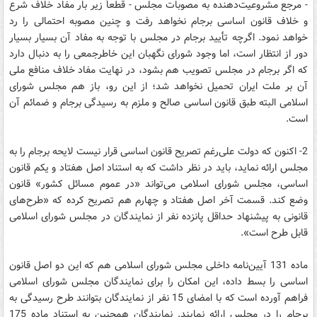
- مرجع مشروعیت‌دهنده به مصوبات مجلس - قطعاً زیر بار مفاد خلاف شرع
و خلاف قانون اساسی برجام نخواهد رفت و چنین مصوبه احتمالی را رد
خواهد نمود. اگرچه تأیید برجام در مجلس با توجه به مفاد آن بسیار بسیار
دور از انتظار است، اما وجود شورای نگهبان این خاطرجمعی را به دنبال دارد
که اگر برجام در مجلس تصویب هم بشود، در نهایت مفاد خلاف منافع ملی
آن بر ملت ایران تحمیل نخواهد شد؛ از این رو، باز هم مجلس شورای
اسلامی البته طبق قانون اساسی صالح و ملزم به رسیدگی برجام و ضمائم آن
است.
2- اکنون که دولت علی‌رغم تصریح قانون اساسی قرار نیست لایحه برجام را به
مجلس ارائه نماید، باید در نظر داشت که به استناد اصل هفتاد و یکم قانون
اساسی، مجلس شورای اسلامی می‌تواند «در عموم مسائل کشور» قانون
وضع کند. قسمت آخر اصل هفتاد و چهارم هم تصریح کرده که «طرح‌های
قانونی به پیشنهاد حداقل پانزده نفر از نمایندگان در مجلس شورای اسلامی
قابل طرح است».
ماده 131 آیین‌نامه داخلی مجلس شورای اسلامی هم که این دو اصل قانون
اساسی را بسط داده، این امکان را برای نمایندگان مجلس شورای اسلامی
فراهم آورده است که با امضای 15 نفر از نمایندگان بتوانند طرح رسیدگی به
برجام را در مجلس ارائه نمایند. نمایندگان همچنین به استناد ماده 175