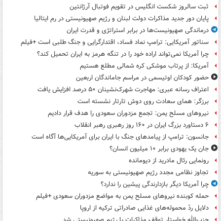
ثبت سالروز شکست انگلیس در تقویم فوتبال آرژانتین
پایان دور جدید مذاکرات دولت لبنان و رژیم صهیونیستی در رم ایتالیا
درماندگی صهیونیست‌ها در برابر استراتژی و قدرت ایران
سناتور آمریکایی: ترامپ نماد فساد، اقتدارگرایی و جنگ طلبی است +فیلم
چرا آمریکا نمی‌تواند اراده خود را در تنگه هرمز به ایران تحمیل کند؟
آمریکا: از پرتاب موشکی کره شمالی مطلع هستیم
حضور کودکان اوتیسمی در مراسم جاماندگان اربعین
اعتراف رسانه عبری: مهاجرت شهرک‌نشینان ۵۰ درصد افزایش یافت
برزگر: همای سعادت روی دوش تارتار نشسته است
نیروهای مسلح یمن: تجمع مزدوران سعودی را هدف قرار دادیم
۶ دستاورد بزرگ ایران در ۱۶۰ روز رهبری رهبر انقلاب
جانسون: ترامپ از پیامدهای جنگ با ایران برای آمریکایی‌ها آگاه است
جان یک یهودی برابر ۱۰ میلیون انسان؟
رونمایی رئال مادرید از دیومانده
تجاوز نظامی مجدد رژیم صهیونیستی به سوریه
چرا آمریکا دیگر بازدارندگی پیشین را ندارد؟
حمله کوبنده نیروهای مسلح یمن به مواضع مزدوران سعودی +فیلم
دلایل ردّ محموله‌های غذایی صادراتی ترکیه از اروپا
حزب‌الله خواستار توقف مذاکرات با رژیم صهیونیستی شد