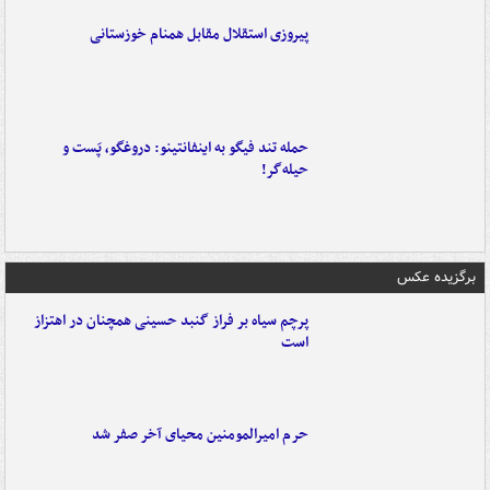
پیروزی استقلال مقابل همنام خوزستانی
حمله تند فیگو به اینفانتینو: دروغگو، پَست‌ و
حیله‌گر!
برگزیده عکس
پرچم سیاه بر فراز گنبد حسینی همچنان در اهتزاز
است
حرم امیرالمومنین محیای آخر صفر شد