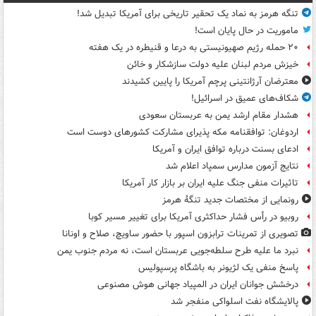
تنگه هرمز به نماد یک تحقیر تاریخی برای آمریکا تبدیل شد!
ماموریت در حال پایان است!
۲۰ حمله رژیم صهیونیستی به درعا و قنیطره در یک هفته
خیزش مردم لبنان علیه دولت سازشکار و خائن
معترضان آرژانتینی پرچم آمریکا را پایین کشیدند
شکاف‌های عمیق در اسرائیل!
هشدار مقام ارشد یمن به عربستان سعودی
اردوغان: توافقنامه مکه پذیرای مشارکت کشورهای دوست است
ادعای بسنت درباره توافق ایران و آمریکا
نتایج آزمون مدارس سمپاد اعلام شد
تاثیرات منفی جنگ علیه ایران بر بازار کار آمریکا
رونمایی از مختصات جدید تنگۀ هرمز
روبیو در رأس فشار حداکثری آمریکا برای تغییر مسیر کوبا
تصویری از تمرینات ترابزون اسپور با حضور ساویچ، صلاح و اونانا
نبرد ما علیه طرح سلطه‌جویی عربستان است، نه مردم جنوب یمن
پاسخ منفی یک لژیونر به باشگاه پرسپولیس
درخشش جوانان ایران در المپیاد جهانی هوش مصنوعی
پالایشگاه نفت اسلواکی منفجر شد