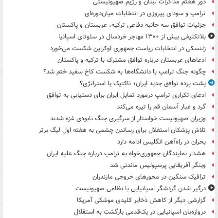
دور هفتم مذاکرات لبنان و رژیم صهیونیستی
ترامپ و سودای پیروزی در انتخابات میان‌دوره‌ای
جزئیات توافق سه جانبه دفاعی ترکیه، عربستان و پاکستان
بلاتکلیفی بیش از ۱۳۰۰ مهاجر خردسال در سئوتای اسپانیا
زلنسکی در انتخابات ریاست جمهوری اوکراین شکست می‌خورد
ادعاهای عربستان درباره توافق مشترک با ترکیه و پاکستان
چگونه جنگ ترامپ با دانشگاه‌ها به شکست کاخ سفید ختم شد؟
پشت پرده توافق جدید ایران؛ تاکتیک یا استراتژی؟
ادعای تکراری ترامپ درمورد تمایل ایران برای دستیابی به توافق
گرد و غبار آسمان قم را تیره می‌کند
وزیران صهیونیست خواستار از سرگیری جنگ نابودی غزه شدند
تلاش پزشکان استقلال برای رساندن چشمی به هفته اول لیگ برتر
بحران در راه‌آهن انگلیس ادامه دارد
هشدار نمایندگان جمهوری‌خواه به ترامپ درباره جنگ علیه ایران
وینگر آفریقایی پرسپولیس ماندنی شد
ترافیک سنگین در محورهای خروجی مازندران
درگیر شدن گردشگر اسپانیایی با نظامی صهیونیست
گزارشی دیگر از کاهش ذخایر کلیدی موشکی آمریکا
دروازه‌بان اسپانیایی در یک‌قدمی بازگشت به استقلال