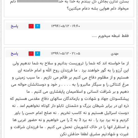
بستن ندارن بجاش دل ببندم به خدا به خدااااااااااااااااااااااااااااااااااااااااااااا دلم
میخواد دلم هوایی بشه دعام میکنین؟
پاسخ
۱۹:۴۰ - ۱۳۹۴/۰۵/۱۲
0
0
فقط غبطه میخورم ....
پاسخ
مهدی
۲۱:۰۵ - ۱۳۹۴/۰۵/۱۲
0
0
از ما خواسته اند که شما را تروریست بدانیم و سلاح به شما ندهیم ولی
این آرزو را به گور خواهند برد . ما فرزندان روح الله و امام خامنه ای
هستیم و از مظلوم دفاع می کنیم بر ظالم می تازیم . ما سیب زمینی و
مرغ کنتاکی را و سیگار مالبرو را به . . . . ر خود و دوستانشان حواله می
دهیم و بر شرافت انسانی و اسلامیمان پایفشاری می کنیم . ما
پیشکسوتان جهاد و شهادت و بازماندگان سالهای دفاع مقدس هستیم که
ذره ای در برابر شیطان بزرگ و دشمنان تابلو دار کوتاه نخواهیم امد . نه
دوست اسرائیل هستیم و نه کاسب تخریم . نه صلح امام حسن را باور
کردیم و نه برد برد را . نه برد 3 به 2 را می خواهیم و نه حضور غربی ها
و استقرار انها را در خاک کشورمان تحمل می کنیم . ما فرزندان شرافت و
غیرت و شهادتیم مشرق لطفا حذفش نکن