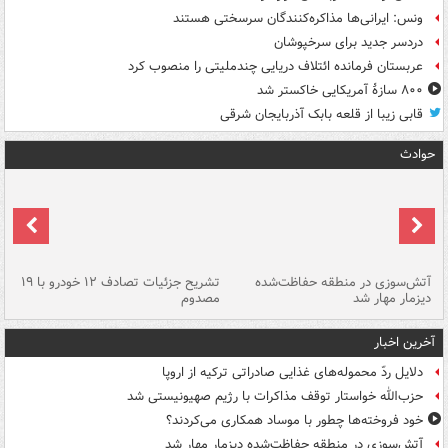
ونس: ایرانی‌ها مذاکره‌کنندگان سرسختی هستند
دردسر جدید برای سرخپوشان
عربستان فرمانده ائتلاف دریایی چندملیتی را منصوب کرد
۸۰۰ سازۀ آمریکایی خاکستر شد
قابی زیبا از قلعه بابک آذربایجان شرقی
حوادث
تصادف مرگبار در محور اهواز–شوش ۲
آتش‌سوزی در منطقه حفاظت‌شده
تشریح جزئیات تصادف ۱۲ خودرو با ۱۹
پا
دیزمار مهار شد
مصدوم
آخرین اخبار
دلایل ردّ محموله‌های غذایی صادراتی ترکیه از اروپا
حزب‌الله خواستار توقف مذاکرات با رژیم صهیونیستی شد
خود فروخته‌ها چطور با موساد همکاری می‌کردند؟
آتش‌سوزی در منطقه حفاظت‌شده دیزمار مهار شد