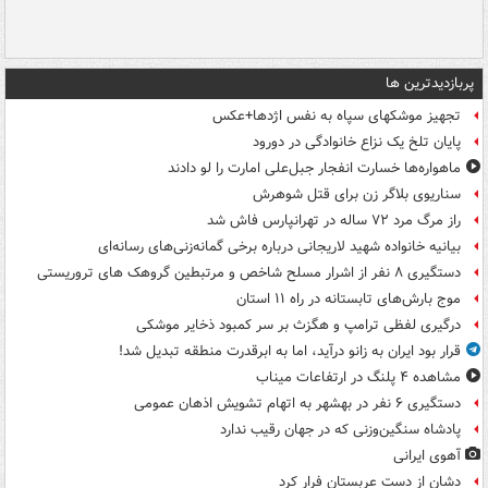
پربازدیدترین ها
تجهیز موشکهای سپاه به نفس اژدها+عکس
پایان تلخ یک نزاع خانوادگی در دورود
ماهواره‌ها خسارت انفجار جبل‌علی امارت را لو دادند
سناریوی بلاگر زن برای قتل شوهرش
راز مرگ مرد ۷۲ ساله در تهرانپارس فاش شد
بیانیه خانواده شهید لاریجانی درباره برخی گمانه‌زنی‌های رسانه‌ای
دستگیری ۸ نفر از اشرار مسلح شاخص و مرتبطین گروهک های تروریستی
موج بارش‌های تابستانه در راه ۱۱ استان
درگیری لفظی ترامپ و هگزث بر سر کمبود ذخایر موشکی
قرار بود ایران به زانو درآید، اما به ابرقدرت منطقه تبدیل شد!
مشاهده ۴ پلنگ در ارتفاعات میناب
دستگیری ۶ نفر در بهشهر به اتهام تشویش اذهان عمومی
پادشاه سنگین‌وزنی که در جهان رقیب ندارد
آهوی ایرانی
دشان از دست عربستان فرار کرد