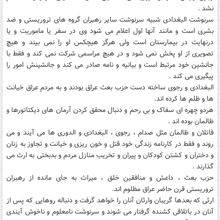
نشد .
سرنوشت البغدادی شبیه سرنوشت سایر رهبران گروه های تروریستی و ضد
بشری است و مانند آنها اول اعلام می شود وی در سفر یا ماموریت و یا
درنهایت در بیمارستان است ولی هرگز هیچکس او را نمی بیند و هیچ
تصویری از او پخش نمی شود و در هیچ مراسمی شرکت نمی کند و فقط با
جانشین خود مرتبط است و بیانیه و نامه صادر می کند و جانشینش امور را
پیگیری می کند .
البغدادی و رجوی ساخته دست حزب بعث عراق بودند و به مردم عراق خیانت
ها و ظلم ها کرده اند.
هردو چهره ای سفاک و بی رحم و دنبال محقق کردن آرمان های دیکتاتورها و
ظالمان بوده اند .
قاتلان و ظالمان مثل صدام ، رجوی ، البغدادی و الدوری ها می آیند و می
روند و فقط در کارنامه زندگی خود قتل و خون ریزی و خیانت و تجاوز به زنان
و دختران و کشتن کودکان و پیران و تخریب منازل مردم و بدبختی به ارث می
گذارند .
حزب بعث ، داعش و منافقین خلق ، میراث به جای مانده از رهبران
تروریستی قرن حاضر عراق مظلوم اند.
ارثی که بعدها گریبان وارثان آنان را خواهد گرفت و دنباله روهایی که پس از
آنان در باتلاقی کشنده گرفتار می شوند و سرنوشت نامعلوم و ناخوش آیندی