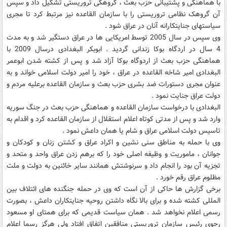
با هماهنگی و پشتیبانی حزب بعث ، گروهکی تروریستی تشکیل داد و سپس
آن گروهک نظامی تروریستی را با سازمان القاعده نیز مرتبط کرد تا مجری
سیاستهای جنایتکارانه آنان در عراق شود .
وی سپس در سال 2005 توسط امریکایی ها در عراق دستگیر شد و به مدت
4 سال در اردگاه بوکا زندانی گردید . ابوبکر البغدادی درسال 2009 با
هماهنگی حزب بعث از اردوگاه بوکا آزاد شد و پس از کشته شدن ابوعمر
البغدادی امیر شاخه القاعده در عراق ، خود را امیر دولت اسلامی خواند و به
عنوان مجری دستورات ضد بشری حزب بعث و سازمان القاعده برعلیه مردم و
دولت عراق جنایت نمود .
البغدادی با درخواست سازمان القاعده و هماهنگی حزب بعث در جنگ سوریه
وارد شد و پس از مدتی کوتاه اعلام استقلال از سازمان القاعده کرد و اقدام به
تاسیس دولت اسلامی عراق و شام یا همان داعش نمود .
وی با حمله به مناطق سنی نشین و اکراد عراق و کشتن زنان و کودکان و
جوانان ، ماموریت و وظیفه اصلی خود را که برهم زدن عراق واحد و متحد و
تجزیه آن بود را انجام داد و سرنوشتش همانند سایر خائنین به دولت و ملت
مظلوم عراق رقم خورد .
برخی گزارش ها حاکی از آن است که وی در حمله جنگنده های ائتلاف بین
المللی کشته شده و برای بالا نگاه داشتن روحیه جنایتکاران داعش ، بصورت
رسمی اعلام نخواهد شد . همان سیاست قدیمی که برای همتای او مسعود
رجوی رئیس سازمان تروریستی منافقین اتفاق افتاد ولی هرگز رسما اعلام