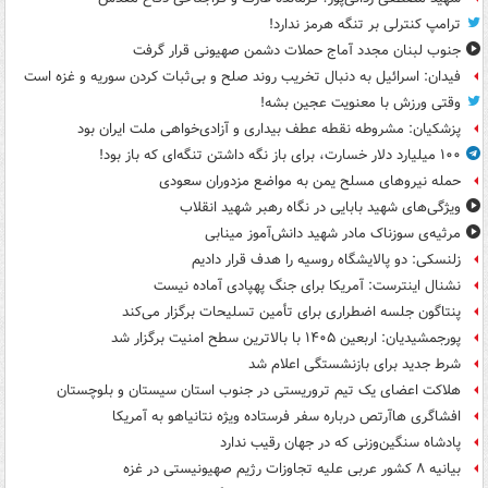
ترامپ کنترلی بر تنگه هرمز ندارد!
جنوب لبنان مجدد آماج حملات دشمن صهیونی قرار گرفت
فیدان: اسرائیل به دنبال تخریب روند صلح و بی‌ثبات کردن سوریه و غزه است
وقتی ورزش با معنویت عجین بشه!
پزشکیان: مشروطه نقطه عطف بیداری و آزادی‌خواهی ملت ایران بود
۱۰۰ میلیارد دلار خسارت، برای باز نگه داشتن تنگه‌ای که باز بود!
حمله نیروهای مسلح یمن به مواضع مزدوران سعودی
ویژگی‌های شهید بابایی در نگاه رهبر شهید انقلاب
مرثیه‌ی سوزناک مادر شهید دانش‌آموز مینابی
زلنسکی: دو پالایشگاه روسیه را هدف قرار دادیم
نشنال اینترست: آمریکا برای جنگ پهپادی آماده نیست
پنتاگون جلسه اضطراری برای تأمین تسلیحات برگزار می‌کند
پورجمشیدیان: اربعین ۱۴۰۵ با بالاترین سطح امنیت برگزار شد
شرط جدید برای بازنشستگی اعلام شد
هلاکت اعضای یک تیم تروریستی در جنوب استان سیستان و بلوچستان
افشاگری هاآرتص درباره سفر فرستاده ویژه نتانیاهو به آمریکا
پادشاه سنگین‌وزنی که در جهان رقیب ندارد
بیانیه ۸ کشور عربی علیه تجاوزات رژیم صهیونیستی در غزه