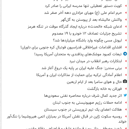
کویت دستور تعطیلی تنها مدرسه ایرانی را صادر کرد
حرم امام علی (ع) مهیای عزاداری دهه آخر صفر شد
واکنش عالیشاه بعد از پیوستن به گل‌گهر
ادعای شبکه «الحدث» درباره ایجاد گذرگاه موقت در تنگه هرمز
تشریح جزئیات تصادف ۱۲ خودرو با ۱۹ مصدوم
لیونل مسی چگونه وارد باشگاه میلیاردها شد؟
افشای اقدامات غیراخلاقی فدراسیون فوتبال کره جنوبی برای داوران!
تبعات کمبود موشک‌های پدافندی به متحدان آمریکا رسید!
ابتکارات رهبر انقلاب در میدان نبرد
برنی سندرز: جنگ علیه ایران بر پایه یک دروغ آغاز شد
اعلام آمادگی ترکیه برای حمایت از مذاکرات ایران و آمریکا
حال و هوای سامرا بعد از ایام اربعین
فورلان به خانه بازگشت
اثر جدید کمال شرف درباره محاصره نفتی سعودی‌ها
ادامه حملات رژیم صهیونیستی به جنوب لبنان
هلاکت اعضای یک تیم تروریستی در جنوب سیستان
روسیه سکوت ژاپن در قبال نقش آمریکا در بمباران اتمی هیروشیما را ننگ‌آور
خواند
شهید مصطفی ردانی‌پور؛ فرمانده عارف و فراجناحی دفاع مقدس