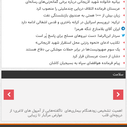
بیانیه خانواده شهید لاریجانی درباره برخی گمانه‌زنی‌های رسانه‌ای
عربستان فرمانده ائتلاف دریایی چندملیتی را منصوب کرد
زیان بیش از ۱۰۰ همتی به صندوق‌ بازنشستگی نفت
ترکیه: تروریسم اسرائیل در کرانه باختری و قدس اشغالی ادامه دارد
ایران آقای بلامنازع تنگه هرمز!
سردار ابن‌الرضا: دست نیروهای مسلح برای پاسخ پُر است
تکذیب ادعای «نحوه ردزنی محل استقرار شهید لاریجانی»
یک‌ سوم صهیونیست‌ها در برابر حملات موشکی بی دفاع هستند
دشان از دست عربستان فرار کرد
پیام فرمانده هوافضای سپاه به بسیجیان کاشان
سلامت
اهمیت تشخیص زودهنگام بیماری‌های
ناگفته‌هایی از آمپول های لاغری؛ از
دریچه‌ای قلب
عوارض مرگبار تا زیبایی
تا