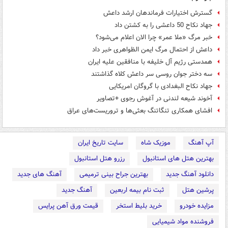
گسترش اختیارات فرماندهان ارشد داعش
جهاد نکاح 50 داعشی را به کشتن داد
خبر مرگ «ملا عمر» چرا الان اعلام می‌شود؟
داعش از احتمال مرگ ایمن الظواهری خبر داد
همدستی رژیم آل خلیفه با منافقین علیه ایران
سه دختر جوان روسی سر داعش کلاه گذاشتند
جهاد نکاح البغدادی با گروگان امریکایی
آخوند شیعه لندنی در آغوش رجوی +تصاویر
افشای همکاری تنگاتنگ بعثی‌ها و تروریست‌های عراق
آپ آهنگ
موزیک شاه
سایت تاریخ ایران
بهترین هتل های استانبول
رزرو هتل استانبول
دانلود آهنگ جدید
بهترین جراح بینی ترمیمی
آهنگ های جدید
پرشین هتل
ثبت نام بیمه اربعین
آهنگ جدید
مزایده خودرو
خرید بلیط استخر
قیمت ورق آهن پرایس
فروشنده مواد شیمیایی