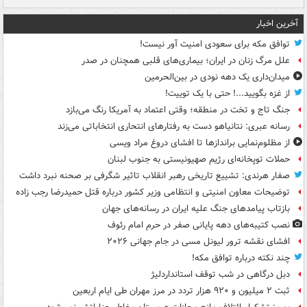
آخرین اخبار
توافق مکه برای سعودی امنیت آور نیست!
علل مرگ زنان در ایران؛ بیماری‌های قلبی همچنان در صدر
میدان‌داری یک دهه نودی در بین‌الحرمین
از غزه بگویید...! حتی با یک توییت!
جنگ تاج و تخت در منطقه؛ وقتی اعتماد به آمریکا رنگ می‌بازد
رسانه عبری: نتانیاهو دست به رفتارهای انتحاری انتخاباتی می‌زند
از مظلوم‌نمایی براندازها تا افشای دروغ مراد ویسی
حملات توپخانه‌ای رژیم صهیونیستی به جنوب لبنان
صفار هرندی: تشییع تاریخی رهبر انقلاب تاثیر شگرفی بر صحنه نبرد داشت
توضیحات معاون امنیتی و انتظامی وزیر کشور درباره قتل حمیدرضا رجب زاده
بازتاب پیامدهای جنگ علیه ایران در رسانه‌های جهان
نصب کتیبه‌های دهه پایانی صفر در حرم امام رئوف
افشای نقشه ترور لیونل مسی در جام جهانی ۲۰۲۶
چند نکته درباره توافق مکه!
دبل درگاهی در شب توقف استانداردلیژ
ثبت ۲ میلیون و ۹۲۰ هزار تردد در مرز مهران طی ایام اربعین