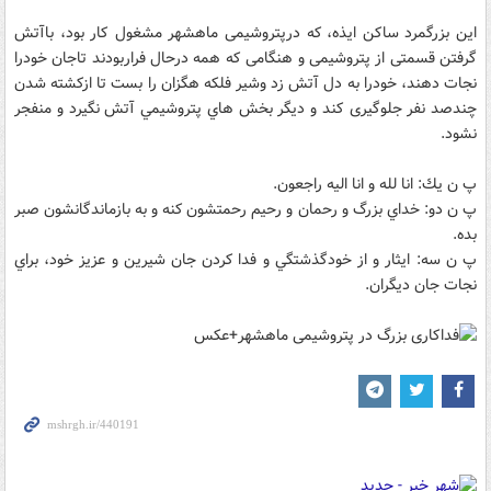
این بزرگمرد ساکن ایذه، كه درپتروشیمی ماهشهر مشغول کار بود، باآتش
گرفتن قسمتی از پتروشیمی و هنگامی که همه درحال فراربودند تاجان خودرا
نجات دهند، خودرا به دل آتش زد وشیر فلکه هگزان را بست تا ازکشته شدن
چندصد نفر جلوگیری کند و ديگر بخش هاي پتروشيمي آتش نگیرد و منفجر
نشود.
پ ن يك: انا لله و انا اليه راجعون.
پ ن دو: خداي بزرگ و رحمان و رحيم رحمتشون كنه و به بازماندگانشون صبر
بده.
پ ن سه: ايثار و از خودگذشتگي و فدا كردن جان شيرين و عزيز خود، براي
نجات جان ديگران.