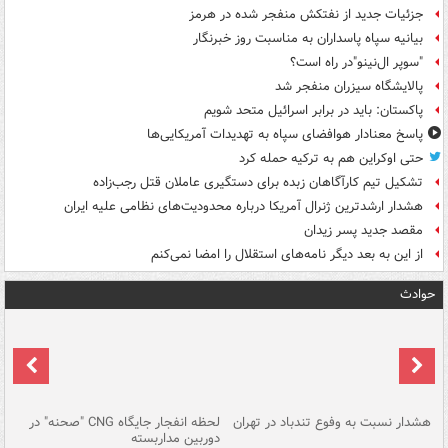
جزئیات جدید از نفتکش منفجر شده در هرمز
بیانیه سپاه پاسداران به مناسبت روز خبرنگار
"سوپر ال‌نینو"در راه است؟
پالایشگاه سیزران منفجر شد
پاکستان: باید در برابر اسرائیل متحد شویم
پاسخ معنادار هوافضای سپاه به تهدیدات آمریکایی‌ها
حتی اوکراین هم به ترکیه حمله کرد
تشکیل تیم کارآگاهان زبده برای دستگیری عاملان قتل رجب‌زاده
هشدار ارشدترین ژنرال آمریکا درباره محدودیت‌های نظامی علیه ایران
مقصد جدید پسر زیدان
از این به بعد دیگر نامه‌های استقلال را امضا نمی‌کنم
حوادث
ای
هشدار نسبت به وفوع تندباد در تهران
لحظه انفجار جایگاه CNG "صحنه" در
دس
دوربین مداربسته
ات