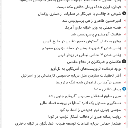
یمن: تشکیل ائتلاف مانع مجازات عربستان بخاطر جنایاتش نمی‌شود
فیدان: ایران هدف پیمان دفاعی مکه نیست
شوخی حاج‌قاسم با خبرنگار در عملیات آزادسازی بوکمال
امیرحسین طاهری راهی پرسپولیس شد
طعنه همتی به وزیر خزانه داری آمریکا
هافبک آلومینیوم پرسپولیسی شد
یونان به دنبال گسترش حضور نظامی در خلیج فارس
زخمی شدن ۴ شهروند یمنی در حمله مزدوران سعودی
زخمی شدن ۳ نظامی لبنانی در زوطر غربی
عکاسان و خبرنگاران در دفاع مقدس
ورود فرمانده تروریست‌های آمریکایی به تل‌آویو
آغاز تحقیقات سازمان ملل درباره جاسوسی کارمندش برای اسرائیل
مسیر درآمدزایی فراموش شده لیگ برتری‌ها
پیمان دفاعی مکه!
مربی سابق استقلال سرمربی آفریقای جنوبی شد
دستگیری مسئول یک اداره آستارا در پرونده فساد مالی
مجتبی جباری تیم جدیدش را انتخاب کرد
روایت رسانه عبری از دخالت آشکار ترامپ در کوبا
هشدار حماس درباره اقدامات توسعه طلبانه اشغالگران در کرانه باختری