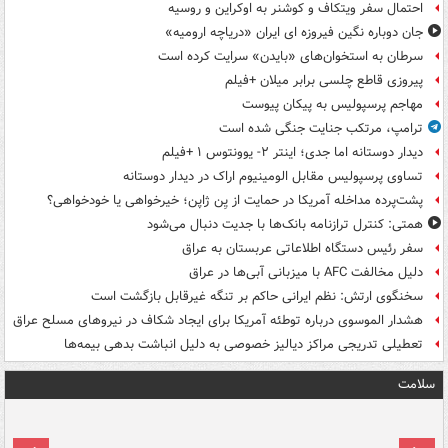
احتمال سفر ویتکاف و کوشنر به اوکراین و روسیه
جان دوباره نگین فیروزه ای ایران «دریاچه ارومیه»
سرطان به استخوان‌های «بایدن» سرایت کرده است
پیروزی قاطع چلسی برابر میلان +فیلم
مهاجم پرسپولیس به پیکان پیوست
ترامپ، مرتکب جنایت جنگی شده است
دیدار دوستانه اما جدی؛ اینتر ۲- یوونتوس ۱ +فیلم
تساوی پرسپولیس مقابل الومینیوم اراک در دیدار دوستانه
پشت‌پرده مداخله آمریکا در حمایت از یِن ژاپن؛ خیرخواهی یا خودخواهی؟
همتی: کنترل ترازنامه بانک‌ها با جدیت دنبال می‌شود
سفر رئیس دستگاه اطلاعاتی عربستان به عراق
دلیل مخالفت AFC با میزبانی آبی‌ها در عراق
سخنگوی ارتش: نظم ایرانی حاکم بر تنگه غیرقابل بازگشت است
هشدار الموسوی درباره توطئه آمریکا برای ایجاد شکاف در نیروهای مسلح عراق
تعطیلی تدریجی مراکز دیالیز خصوصی به دلیل انباشت بدهی بیمه‌ها
سلامت