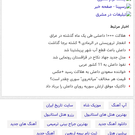
اخبار مرتبط
هلاکت ۱۰۰۰ داعشی طی یک ماه گذشته در عراق
انفجار تروریستی در الرمادی ۹ کشته برجا گذاشت
داعش باعث قطع آب شهر پریشتینا شد
مدل جدید جهاد نکاح در قزاقستان رونمایی شد
نفوذ داعش به 11 کشور عربی
خواننده سعودی داعش به هلاکت رسید +عکس
قیمت هر مخالف "میانه‌روی" سوری چقدر است؟
تاکتیک موفق ارتش سوریه رویای داعش را برباد داد
آپ آهنگ
موزیک شاه
سایت تاریخ ایران
بهترین هتل های استانبول
رزرو هتل استانبول
دانلود آهنگ جدید
بهترین جراح بینی ترمیمی
آهنگ های جدید
پرشین هتل
ثبت نام بیمه اربعین
آهنگ جدید