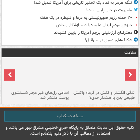
تنگه هرمز به نماد یک تحقیر تاریخی برای آمریکا تبدیل شد!
ماموریت در حال پایان است!
۲۰ حمله رژیم صهیونیستی به درعا و قنیطره در یک هفته
خیزش مردم لبنان علیه دولت سازشکار و خائن
معترضان آرژانتینی پرچم آمریکا را پایین کشیدند
شکاف‌های عمیق در اسرائیل!
سلامت
تنگی انگشتر و کفش در گرما؛ واکنش
اسامی ژل‌های غیر مجاز شستشوی
مر
طبیعی بدن یا هشدار جدی؟
پوست منتشر شد
نسخه دسکتاپ
کليه حقوق اين سايت متعلق به پایگاه خبري-تحليلي مشرق نيوز می باشد و
استفاده از مطالب آن با ذکر منبع بلامانع است.