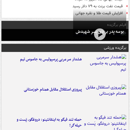
قیمت نفت برنت به ۷۹ دلار رسید
افزایش قیمت طلا و نقره جهانی
فیلم برگزیده
بوسه‌ پدر بر پای پسر شهیدش
برگزیده ورزشی
هشدار سرمربی پرسپولیس به جاسوس تیم
پیروزی استقلال مقابل همنام خوزستانی
حمله تند فیگو به اینفانتینو: دروغگو، پَست‌ و
حیله‌گر!