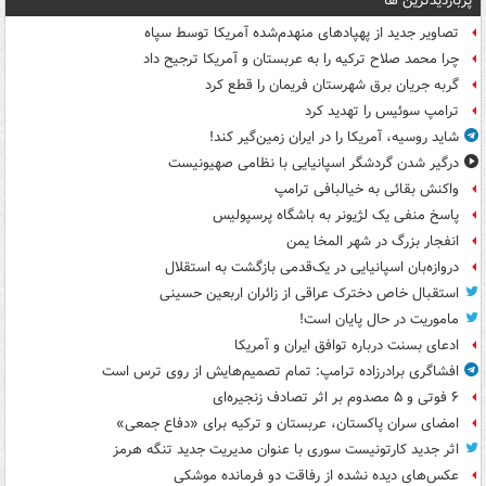
پربازدیدترین ها
تصاویر جدید از پهپادهای منهدم‌شده آمریکا توسط سپاه
چرا محمد صلاح ترکیه را به عربستان و آمریکا ترجیح داد
گربه جریان برق شهرستان فریمان را قطع کرد
ترامپ سوئیس را تهدید کرد
شاید روسیه، آمریکا را در ایران زمین‌گیر کند!
درگیر شدن گردشگر اسپانیایی با نظامی صهیونیست
واکنش بقائی به خیالبافی ترامپ
پاسخ منفی یک لژیونر به باشگاه پرسپولیس
انفجار بزرگ در شهر المخا یمن
دروازه‌بان اسپانیایی در یک‌قدمی بازگشت به استقلال
استقبال خاص دخترک عراقی از زائران اربعین حسینی
ماموریت در حال پایان است!
ادعای بسنت درباره توافق ایران و آمریکا
افشاگری برادرزاده ترامپ: تمام تصمیم‌هایش از روی ترس است
۶ فوتی و ۵ مصدوم بر اثر تصادف زنجیره‌ای
امضای سران پاکستان، عربستان و ترکیه برای «دفاع جمعی»
اثر جدید کارتونیست سوری با عنوان مدیریت جدید تنگه هرمز
عکس‌های دیده نشده از رفاقت دو فرمانده‌ موشکی