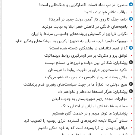
سندرز: ترامپ نماد فساد، اقتدارگرایی و جنگ‌طلبی است!
مراقب علائم هپاتیت باشید!
ادامه جنگ تا روی کار آمدن دولت جدید در آمریکا!
باغچه‌های خانگی در کاهش خطر ابتلا به دیابت موثرند
نگرانی تل‌آویو از گسترش پرونده‌های جاسوسی مرتبط با ایران
نیویورک تایمز: غرب تمایلی به تجهیز اوکراین به موشک‌های رهگیر ندارد
آیا از نفوذ نتانیاهو در واشنگتن کاسته شده است؟
توافق پرو و مکزیک بر سر ازسرگیری روابط دیپلماتیک
پزشکیان: شکافی بین دولت و نیروهای مسلح نیست
تاکید نخست‌وزیر عراق بر تقویت روابط با عربستان
وقتی رسانه عبری از کابوس بنیامین نتانیاهو می‌گوید
هیچ دولتی به اندازۀ ما در جهت سیاست‌های رهبری قدم برنداشت
پزشکیان: هرگز استعفا نداده‌ام و نخواهم داد
تجاوزات مجدد رژیم صهیونیستی به جنوب لبنان
حمله به ۱۵ نفتکش‌ اماراتی از ابتدای جنگ
پزشکیان: ما نوکر مردم و در خدمت آنان هستیم
سنای آمریکا لایحه تحریم‌های گسترده انرژی روسیه را تصویب کرد
عراقچی: زمان آن فرا رسیده است که به خود متکی باشیم