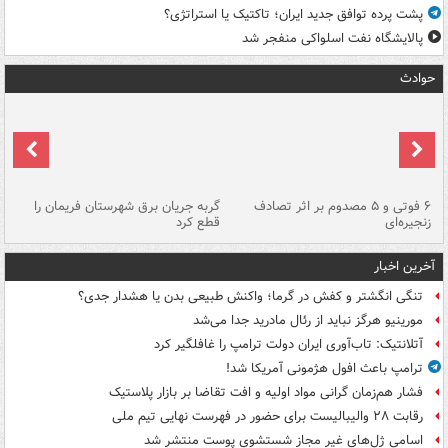
پشت پرده توافق جدید ایران؛ تاکتیک یا استراتژی؟
پالایشگاه نفت اسلواکی منفجر شد
حوادث
۶ فوتی و ۵ مصدوم بر اثر تصادف
گربه جریان برق شهرستان فریمان را
رگ
زنجیره‌ای
قطع کرد
آخرین اخبار
تنگی انگشتر و کفش در گرما؛ واکنش طبیعی بدن یا هشدار جدی؟
مورینیو هرگز نباید از رئال مادرید جدا می‌شد
آتلانتیک: تاب‌آوری ایران دولت ترامپ را غافلگیر کرد
ترامپ باعث افول هژمونی آمریکا شد!
فشار هم‌زمان گرانی مواد اولیه و افت تقاضا بر بازار پلاستیک
رقابت ۲۸ والیبالیست برای حضور در فهرست نهایی تیم ملی
اسامی ژل‌های غیر مجاز شستشوی پوست منتشر شد