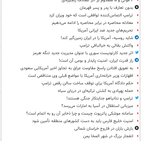
۶ فوتی و ۵ مصدوم بر اثر تصادف زنجیره‌ای
بدون تعارف با پدر و پسر قهرمان
ترامپ التماس‌کننده توافقی است که خود ویران کرد
معادله محاصره در برابر محاصره را ادامه می‌دهیم
تحریم‌های جدید ضد ایرانی آمریکا
شاید روسیه، آمریکا را در ایران زمین‌گیر کند!
واکنش بقائی به خیالبافی ترامپ
اثر جدید کارتونیست سوری با عنوان مدیریت جدید تنگه هرمز
راز قدرت ایران، امنیت پایدار و بومی آن است!
به تعویق افتادن پاسخ مقاومت عراق به تجاوز اخیر آمریکایی سعودی
اظهارات وزیر خزانه‌داری آمریکا با مواضع قبلی وی متناقض است
حکم دادگاه آمریکا برای توقف ساخت سالن رقص ترامپ
حمله پهپادی به کشتی ترکیه‌ای در دریای سیاه
ترامپ و نتانیاهو جنایتکار جنگی هستند!
میزبانی استقلال در آسیا به امارات می‌رسد؟
سامانه موشکی پاتریوت چیست و چرا ذخایر آن رو به اتمام است؟
امنیت خلیج فارس باید به دست کشورهای منطقه تأمین شود
بارش باران در فاروج خراسان شمالی
انفجار بزرگ در شهر المخا یمن