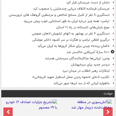
دشان از دست عربستان فرار کرد
عربستان فرمانده ائتلاف دریایی چندملیتی را منصوب کرد
دستگیری ۸ نفر از اشرار مسلح شاخص و مرتبطین گروهک های تروریستی
ترامپ: همه چیز درباره ایران به طور استثنایی خوب پیش می‌رود
موج بارش‌های تابستانه در راه ۱۱ استان
دستگیری ۶ نفر در بهشهر به اتهام تشویش اذهان عمومی
درگیری لفظی ترامپ و هگزث بر سر کمبود ذخایر موشکی
«کمانِ پرنده» چینی برای شکار کروزها به ایران می‌آید
۸۰۰ سازۀ آمریکایی خاکستر شد
ونس: ایرانی‌ها مذاکره‌کنندگان سرسختی هستند
دردسر جدید برای سرخپوشان
ابتکارات رهبر انقلاب در میدان نبرد
تکذیب ادعای «نحوه ردزنی محل استقرار شهید لاریجانی»
ماهواره ایرانی که از سد ابرها عبور می‌کند
حوادث