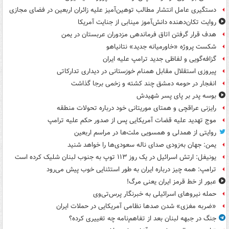
دستگیری عامل انتشار مطالب توهین‌آمیز علیه زائران اربعین در فضای مجازی
روایت تکان‌دهنده دانش‌آموز مینابی از جنایت آمریکا
هدف قرار گرفتن اتاق‌ فرماندهی مزدوران عربستان در یمن
شکست پروژه «خاورمیانه جدید» نتانیاهو
گزافه‌گویی و لفاظی جدید ترامپ علیه ایران
پیروزی استقلال مقابل همنام خوزستانی در دیداری تدارکاتی
انفجار در حومه دمشق چند کشته و زخمی برجا گذاشت
بوسه‌ پدر بر پای پسر شهیدش
رایزنی عراقچی و همتای موریتانی خود درباره تحولات منطقه
موج تهدید علیه قضات آمریکایی پس از صدور حکم علیه ترامپ
روایتی از همدلی و همسویی ملت‌ها در مراسم اربعین
یمن: جهان به‌زودی صدای ناله سعودی‌ها را خواهد شنید
یونیفل: ارتش اسرائیل در یک روز ۱۱۳ توپ به جنوب لبنان شلیک کرده است
ترامپ: همه چیز درباره ایران به طور استثنایی خوب پیش می‌رود
عبور از خط قرمز ایران یعنی مرگ!
حمله نیروهای اسرائیلی به خبرنگار پرس‌تی‌وی
«ضربه مغزی» شدن صدها نظامی آمریکایی در حملات ایران
جنگ در جبهه لبنان بعد از تفاهم‌نامه چه تغییری کرده؟