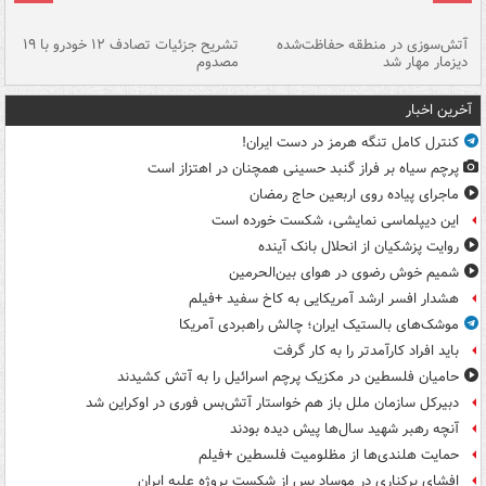
تصادف مرگبار در محور اهواز–شوش ۲
آتش‌سوزی در منطقه حفاظت‌شده
تشریح جزئیات تصادف ۱۲ خودرو با ۱۹
پا
دیزمار مهار شد
مصدوم
آخرین اخبار
کنترل کامل تنگه هرمز در دست ایران!
پرچم سیاه بر فراز گنبد حسینی همچنان در اهتزاز است
ماجرای پیاده روی اربعین حاج رمضان
این دیپلماسی نمایشی، شکست خورده است
روایت پزشکیان از انحلال بانک آینده
شمیم خوش رضوی در هوای بین‌الحرمین
هشدار افسر ارشد آمریکایی به کاخ سفید +فیلم
موشک‌های بالستیک ایران؛ چالش راهبردی آمریکا
باید افراد کارآمدتر را به کار گرفت
حامیان فلسطین در مکزیک پرچم اسرائیل را به آتش کشیدند
دبیرکل سازمان ملل باز هم خواستار آتش‌بس فوری در اوکراین شد
آنچه رهبر شهید سال‌ها پیش دیده بودند
حمایت هلندی‌ها از مظلومیت فلسطین +فیلم
افشای برکناری در موساد پس از شکست پروژه علیه ایران