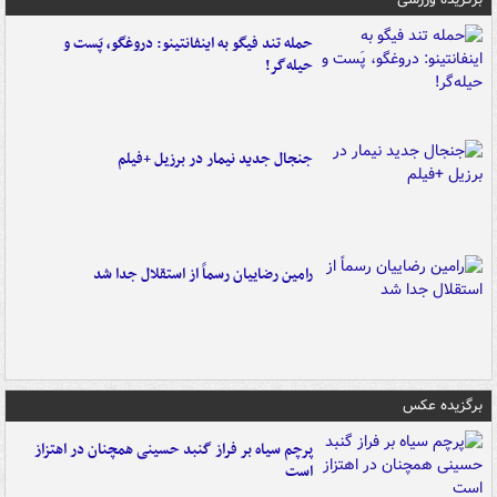
حمله تند فیگو به اینفانتینو: دروغگو، پَست‌ و
حیله‌گر!
جنجال جدید نیمار در برزیل +فیلم
رامین رضاییان رسماً از استقلال جدا شد
برگزیده عکس
پرچم سیاه بر فراز گنبد حسینی همچنان در اهتزاز
است