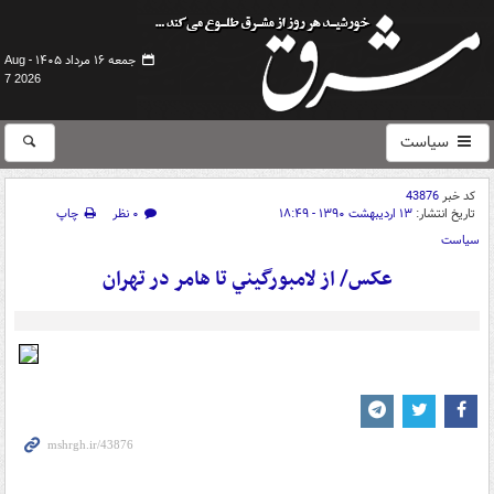
جمعه ۱۶ مرداد ۱۴۰۵ -
Aug
7 2026
سیاست
کد خبر
43876
تاریخ انتشار:
۱۳ اردیبهشت ۱۳۹۰ - ۱۸:۴۹
۰ نظر
چاپ
سیاست
عکس/ از لامبورگيني تا هامر در تهران