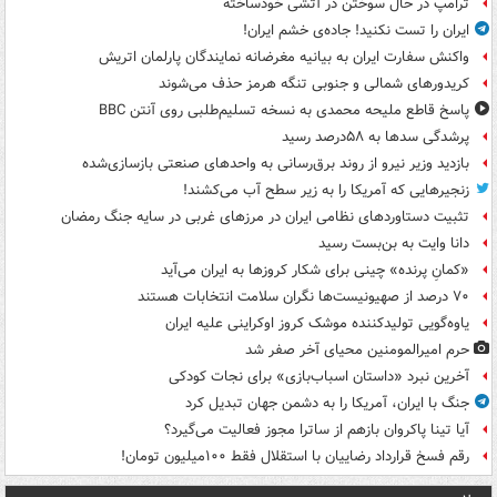
ترامپ در حال سوختن در آتشی خودساخته
ایران را تست نکنید! جاده‌ی خشم ایران!
واکنش سفارت ایران به بیانیه مغرضانه نمایندگان پارلمان اتریش
کریدورهای شمالی و جنوبی تنگه هرمز حذف می‌شوند
پاسخ قاطع ملیحه محمدی به نسخه تسلیم‌طلبی روی آنتن BBC
پرشدگی سدها به ۵۸درصد رسید
بازدید وزیر نیرو از روند برق‌رسانی به واحدهای صنعتی بازسازی‌شده
زنجیرهایی که آمریکا را به زیر سطح آب می‌کشند!
تثبیت دستاوردهای نظامی ایران در مرزهای غربی در سایه جنگ رمضان
دانا وایت به بن‌بست رسید
«کمانِ پرنده» چینی برای شکار کروزها به ایران می‌آید
۷۰ درصد از صهیونیست‌ها نگران سلامت انتخابات هستند
یاوه‌گویی تولیدکننده موشک کروز اوکراینی علیه ایران
حرم امیرالمومنین محیای آخر صفر شد
آخرین نبرد «داستان اسباب‌بازی» برای نجات کودکی
جنگ با ایران، آمریکا را به دشمن جهان تبدیل کرد
آیا تینا پاکروان بازهم از ساترا مجوز فعالیت می‌گیرد؟
رقم فسخ قرارداد رضاییان با استقلال فقط ۱۰۰میلیون تومان!