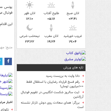
یونس محم
فوتبال عرا
اذان صبح
طلوع آفتاب
اذان ظهر
۱۲:۱۰
۰۵:۱۶
۰۳:۴۱
این اقدا
غروب خورشید
اذان مغرب
نیمه‌شب شرعی
۲۳:۲۲
۱۹:۲۴
۱۹:۰۴
منبع: مهر
تازه های ورزش
دانا وایت به بن‌بست رسید
رقم فسخ قرارداد رضاییان با استقلال فقط
۱۰۰میلیون تومان!
ثبت سالروز شکست انگلیس در تقویم فوتبال
آرژانتین
اخبار مرتب
برزگر: همای سعادت روی دوش تارتار نشسته
است
نکونام یکی از 5 کاپی