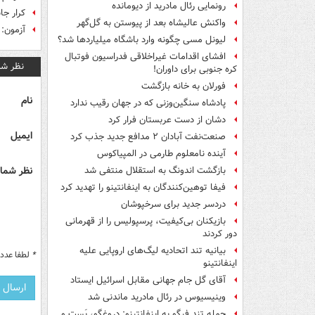
رونمایی رئال مادرید از دیومانده
کرار جا
واکنش عالیشاه بعد از پیوستن به گل‌گهر
آزمون: 
لیونل مسی چگونه وارد باشگاه میلیاردها شد؟
افشای اقدامات غیراخلاقی فدراسیون فوتبال
نظر شم
کره جنوبی برای داوران!
فورلان به خانه بازگشت
نام
پادشاه سنگین‌وزنی که در جهان رقیب ندارد
دشان از دست عربستان فرار کرد
ایمیل
صنعت‌نفت آبادان ۲ مدافع جدید جذب کرد
آینده نامعلوم طارمی در المپیاکوس
نظر شما 
بازگشت اندونگ به استقلال منتفی شد
فیفا توهین‌کنندگان به اینفانتینو را تهدید کرد
دردسر جدید برای سرخپوشان
بازیکنان بی‌کیفیت، پرسپولیس را از قهرمانی
دور کردند
بیانیه تند اتحادیه لیگ‌های اروپایی علیه
*
لطفا عدد م
اینفانتینو
آقای گل جام جهانی مقابل اسرائیل ایستاد
وینیسیوس در رئال مادرید ماندنی شد
حمله تند فیگو به اینفانتینو: دروغگو، پَست‌ و