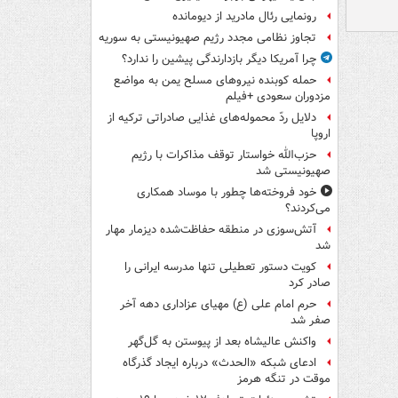
رونمایی رئال مادرید از دیومانده
تجاوز نظامی مجدد رژیم صهیونیستی به سوریه
چرا آمریکا دیگر بازدارندگی پیشین را ندارد؟
حمله کوبنده نیروهای مسلح یمن به مواضع
مزدوران سعودی +فیلم
دلایل ردّ محموله‌های غذایی صادراتی ترکیه از
اروپا
حزب‌الله خواستار توقف مذاکرات با رژیم
صهیونیستی شد
خود فروخته‌ها چطور با موساد همکاری
می‌کردند؟
آتش‌سوزی در منطقه حفاظت‌شده دیزمار مهار
شد
کویت دستور تعطیلی تنها مدرسه ایرانی را
صادر کرد
حرم امام علی (ع) مهیای عزاداری دهه آخر
صفر شد
واکنش عالیشاه بعد از پیوستن به گل‌گهر
ادعای شبکه «الحدث» درباره ایجاد گذرگاه
موقت در تنگه هرمز