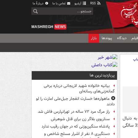
RSS
آرشیو
تماس با ما
دربارهٔ ما
MASHREGH
NEWS
یلم
دیدگاه
پیوندها
بازار
اپ
پربازدیدترین ها
بیانیه خانواده شهید لاریجانی درباره برخی
گمانه‌زنی‌های رسانه‌ای
ماهواره‌ها خسارت انفجار جبل‌علی امارت را لو
دادند
راز مرگ مرد ۷۲ ساله در تهرانپارس فاش شد
ه دنبال
سناریوی بلاگر زن برای قتل شوهرش
گرفتن مدرک دیپلم است. این تصویر، کاپیتان تیم ملی عراق را نشان می‌دهد که در سن 32 سالگی
پادشاه سنگین‌وزنی که در جهان رقیب ندارد
دستگیری ۸ نفر از اشرار مسلح شاخص و