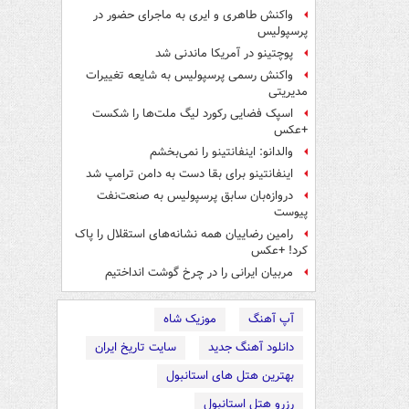
واکنش طاهری و ایری به ماجرای حضور در
پرسپولیس
پوچتینو در آمریکا ماندنی شد
واکنش رسمی پرسپولیس به شایعه تغییرات
مدیریتی
اسپک فضایی رکورد لیگ ملت‌ها را شکست
+عکس
والدانو: اینفانتینو را نمی‌بخشم
اینفانتینو برای بقا دست به دامن ترامپ شد
دروازه‌بان سابق پرسپولیس به صنعت‌نفت
پیوست
رامین رضاییان همه نشانه‌های استقلال را پاک
کرد! +عکس
مربیان ایرانی را در چرخ گوشت انداختیم
آپ آهنگ
موزیک شاه
دانلود آهنگ جدید
سایت تاریخ ایران
بهترین هتل های استانبول
رزرو هتل استانبول