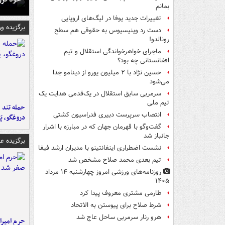
بمانم
تغییرات جدید یوفا در لیگ‌های اروپایی
برگزیده و
دست رد وینیسیوس به حقوقی هم سطح
رونالدو!
ماجرای خواهرخواندگی استقلال و تیم
افغانستانی چه بود؟
حسین نژاد با ۲ میلیون یورو از دینامو جدا
می‌شود
سرمربی سابق استقلال در یک‌قدمی هدایت یک
تیم ملی
حمله تند ف
انتصاب سرپرست دبیری فدراسیون کشتی
دروغگو، پَ
گفت‌وگو با قهرمان جهان که در مبارزه با اشرار
جانباز شد
برگزیده 
نشست اضطراری اینفانتینو با مدیران ارشد فیفا
تیم بعدی محمد صلاح مشخص شد
روزنامه‌های ورزشی امروز چهارشنبه ۱۴ مرداد
۱۴۰۵
طارمی مشتری معروف پیدا کرد
شرط صلاح برای پیوستن به الاتحاد
هرو رنار سرمربی ساحل عاج شد
حرم امیرا