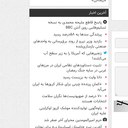
لاریجانی»
آخرین اخبار
پاسخ قاطع ملیحه محمدی به نسخه
تسلیم‌طلبی روی آنتن BBC
پرشدگی سدها به ۵۸درصد رسید
بازدید وزیر نیرو از روند برق‌رسانی به واحدهای
صنعتی بازسازی‌شده
زنجیرهایی که آمریکا را به زیر سطح آب
می‌کشند!
تثبیت دستاوردهای نظامی ایران در مرزهای
غربی در سایه جنگ رمضان
دانا وایت به بن‌بست رسید
«کمانِ پرنده» چینی برای شکار کروزها به ایران
می‌آید
۷۰ درصد از صهیونیست‌ها نگران سلامت
انتخابات هستند
یاوه‌گویی تولیدکننده موشک کروز اوکراینی
علیه ایران
حرم امیرالمومنین محیای آخر صفر شد
آخرین نبرد «داستان اسباب‌بازی» برای نجات