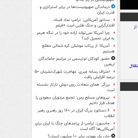
درماندگی صهیونیست‌ها در برابر استراتژی و
قدرت ایران
سناتور آمریکایی: ترامپ نماد فساد،
اقتدارگرایی و جنگ طلبی است +فیلم
چرا آمریکا نمی‌تواند اراده خود را در تنگه هرمز
به ایران تحمیل کند؟
آمریکا: از پرتاب موشکی کره شمالی مطلع
هستیم
حضور کودکان اوتیسمی در مراسم جاماندگان
اربعین
تقلال
اعتراف رسانه عبری: مهاجرت شهرک‌نشینان ۵۰
درصد افزایش یافت
برزگر: همای سعادت روی دوش تارتار نشسته
است
نیروهای مسلح یمن: تجمع مزدوران سعودی را
هدف قرار دادیم
۶ دستاورد بزرگ ایران در ۱۶۰ روز رهبری رهبر
انقلاب
جانسون: ترامپ از پیامدهای جنگ با ایران برای
آمریکایی‌ها آگاه است
جان یک یهودی برابر ۱۰ میلیون انسان؟