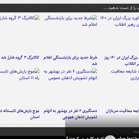
 را از دست ندهید....
۶ دستاورد بزرگ ایران در ۱۶۰ روز
شرط جدید برای بازنشستگی اعلام
کالابرگ ۳ گروه شارژ شد
ر انقلاب
شد
عه معافیت سربازان
دستگیری ۶ نفر در بهشهر به اتهام
تشویش اذهان عمومی
استان
ده
خته‌ها چطور با موساد همکاری می‌کردند؟