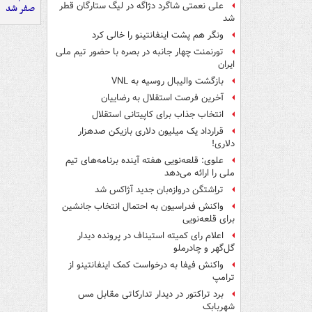
علی نعمتی شاگرد دژاگه در لیگ ستارگان قطر
صفر شد
شد
ونگر هم پشت اینفانتینو را خالی کرد
تورنمنت چهار جانبه در بصره با حضور تیم ملی
ایران
بازگشت والیبال روسیه به VNL
آخرین فرصت استقلال به رضاییان
انتخاب جذاب برای کاپیتانی استقلال
قرارداد یک میلیون دلاری بازیکن صدهزار
دلاری!
علوی: قلعه‌نویی هفته آینده برنامه‌های تیم
ملی را ارائه می‌دهد
تراِشتگن دروازه‌بان جدید آژاکس شد
واکنش فدراسیون به احتمال انتخاب جانشین
برای قلعه‌نویی
اعلام رای کمیته استیناف در پرونده دیدار
گل‌گهر و چادرملو
واکنش فیفا به درخواست کمک اینفانتینو از
ترامپ
برد تراکتور در دیدار تدارکاتی مقابل مس
شهربابک