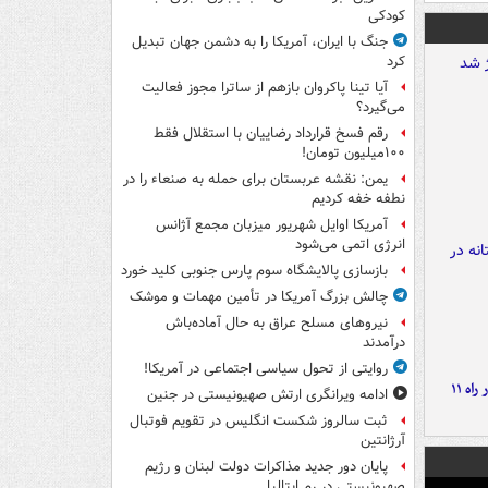
کودکی
جنگ با ایران، آمریکا را به دشمن جهان تبدیل
کرد
آیا تینا پاکروان بازهم از ساترا مجوز فعالیت
می‌گیرد؟
رقم فسخ قرارداد رضاییان با استقلال فقط
۱۰۰میلیون تومان!
یمن: نقشه عربستان برای حمله به صنعاء را در
نطفه خفه کردیم
آمریکا اوایل شهریور میزبان مجمع آژانس
انرژی اتمی می‌شود
بازسازی پالایشگاه سوم پارس جنوبی کلید خورد
چالش بزرگ آمریکا در تأمین مهمات و موشک
نیروهای مسلح عراق به حال آماده‌باش
درآمدند
روایتی از تحول سیاسی اجتماعی در آمریکا!
موج بارش‌های تابستانه در راه ۱۱
ادامه ویرانگری ارتش صهیونیستی در جنین
ثبت سالروز شکست انگلیس در تقویم فوتبال
آرژانتین
پایان دور جدید مذاکرات دولت لبنان و رژیم
صهیونیستی در رم ایتالیا