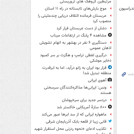
مرتبطین گروهک های تروریستی
دراسیون
موج بارش‌های تابستانه در راه ۱۱ استان
عربستان فرمانده ائتلاف دریایی چندملیتی را
منصوب کرد
دشان از دست عربستان فرار کرد
مشاهده ۴ پلنگ در ارتفاعات میناب
دستگیری ۶ نفر در بهشهر به اتهام تشویش
اذهان عمومی
درگیری لفظی ترامپ و هگزث بر سر کمبود
ذخایر موشکی
قرار بود ایران به زانو درآید، اما به ابرقدرت
منطقه تبدیل شد!
آهوی ایرانی
ونس: ایرانی‌ها مذاکره‌کنندگان سرسختی
هستند
دردسر جدید برای سرخپوشان
۸۰۰ سازۀ آمریکایی خاکستر شد
ماهواره ایرانی که از سد ابرها عبور می‌کند
قابی زیبا از قلعه بابک آذربایجان شرقی
تکذیب ادعای «نحوه ردزنی محل استقرار شهید