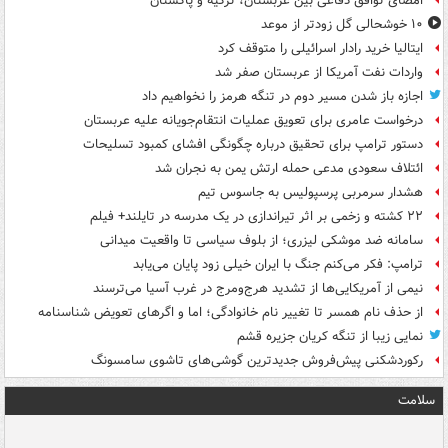
امضای توافق دفاعی بین عربستان، ترکیه و پاکستان
۱۰ خوشحالی گل زودتر از موعد
ایتالیا خرید رادار اسرائیلی را متوقف کرد
واردات نفت آمریکا از عربستان صفر شد
اجازه باز شدن مسیر دوم در تنگه هرمز را نخواهیم داد
درخواست عامری برای تعویق عملیات انتقام‌جویانه علیه عربستان
دستور ترامپ برای تحقیق درباره چگونگی افشای کمبود تسلیحات
ائتلاف سعودی مدعی حمله ارتش یمن به نجران شد
هشدار سرمربی پرسپولیس به جاسوس تیم
۲۲ کشته و زخمی بر اثر تیراندازی در یک مدرسه در تایلند+ فیلم
سامانه ضد موشکی لیزری؛ از بلوف سیاسی تا واقعیت میدانی
ترامپ: فکر می‌کنم جنگ با ایران خیلی زود پایان می‌یابد
نیمی از آمریکایی‌ها از تشدید هرج‌ومرج در غرب آسیا می‌ترسند
از حذف نام همسر تا تغییر نام خانوادگی؛ اما و اگرهای تعویض شناسنامه
نمایی زیبا از تنگه کریان جزیره قشم
رکوردشکنی پیش‌فروش جدیدترین گوشی‌های تاشوی سامسونگ
سلامت