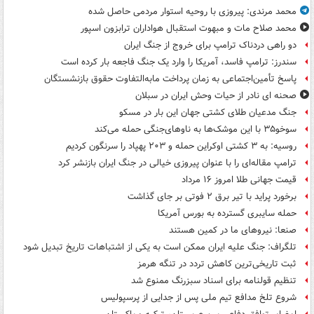
محمد مرندی: پیروزی با روحیه استوار مردمی حاصل شده
محمد صلاح مات و مبهوت استقبال هواداران ترابزون اسپور
دو راهی دردناک ترامپ برای خروج از جنگ ایران
سندرز: ترامپ فاسد، آمریکا را وارد یک جنگ فاجعه بار کرده است
پاسخ تأمین‌اجتماعی به زمان پرداخت مابه‌التفاوت حقوق بازنشستگان
صحنه ای نادر از حیات وحش ایران در سبلان
جنگ مدعیان طلای کشتی جهان این بار در مسکو
سوخو۳۵ با این موشک‌ها به ناوهای‌جنگی حمله می‌کند
روسیه: به ۳ کشتی اوکراین حمله و ۲۰۳ پهپاد را سرنگون کردیم
ترامپ مقاله‌ای را با عنوان پیروزی خیالی در جنگ ایران بازنشر کرد
قیمت جهانی طلا امروز ۱۶ مرداد
برخورد پراید با تیر برق ۲ فوتی بر جای گذاشت
حمله سایبری گسترده به بورس آمریکا
صنعا: نیروهای ما در کمین‌ هستند
تلگراف: جنگ علیه ایران ممکن است به یکی از اشتباهات تاریخ تبدیل شود
ثبت تاریخی‌ترین کاهش تردد در تنگه هرمز
تنظیم قولنامه برای اسناد سبزرنگ ممنوع شد
شروع تلخ مدافع تیم ملی پس از جدایی از پرسپولیس