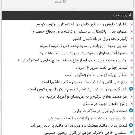
گذاشت
گر
آخرین اخبار
طالبان: داعش را به طور کامل در افغانستان سرکوب کردیم
امضای سران پاکستان، عربستان و ترکیه برای «دفاع جمعی»
رگبار و رعدوبرق در راه شمال کشور
تصاویر جدید از پهپادهای منهدم‌شده آمریکا توسط سپاه
انصارالله: متجاوزان سعودی در یمن در امان نخواهند بود
پوتین و محمد بن زاید درباره اوضاع منطقه خلیج فارس گفت‌وگو کردند
قیمت جهانی نفت امروز ۱۶ مرداد
اشکال بزرگ فوتبال ما نتیجه‌گرایی است
حاج علی اکبری: انقلاب ما محصول مکتب عاشورا است
افشاگری برادرزاده ترامپ: تمام تصمیم‌هایش از روی ترس است
چرا محمد صلاح ترکیه را به عربستان و آمریکا ترجیح داد
وقوع انفجار مهیب در مسکو
دست بالای ایران در مذاکرات جاری!
عکس‌های دیده نشده از رفاقت دو فرمانده‌ موشکی
قیمت بنزین مانند موشک بالا می‌رود اما مانند پر پایین می‌آید!
استقبال خاص دخترک عراقی از زائران اربعین حسینی