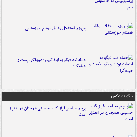
پیروزی استقلال مقابل همنام خوزستانی
حمله تند فیگو به اینفانتینو: دروغگو، پَست‌ و
حیله‌گر!
برگزیده عکس
پرچم سیاه بر فراز گنبد حسینی همچنان در اهتزاز
است