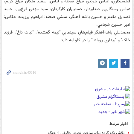
فيلمبرداري، عباس بلوندي طراح صحنه و لباس، سعيد ملکان طراح گريم،
عباس رستگارپور صدابردار، دستياران کارگردان: سيد مهدي فرخ‌پور، حامد
تصديق مقدم و حسين باشه آهنگر، منشي صحنه: ابراهيم برزيده، عکاس:
امير حسين شجاعي.
محمدعلي باشه‌آهنگر فيلم‌هاي سينمايي "نيمه گمشده"، "نبات داغ"، فرزند
خاک" و "بيداري روياها" را در کارنامه دارد.
اخبار مرتبط
تلاش‌ یک گروه برای ساخت تصویر دقیقی از جنگ