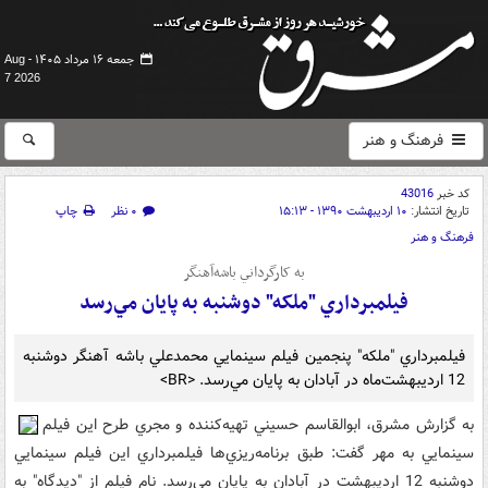
جمعه ۱۶ مرداد ۱۴۰۵ -
Aug
7 2026
فرهنگ و هنر
کد خبر
43016
تاریخ انتشار:
۱۰ اردیبهشت ۱۳۹۰ - ۱۵:۱۳
۰ نظر
چاپ
فرهنگ و هنر
به کارگرداني باشه‌آهنگر
فيلمبرداري "ملکه" دوشنبه به پايان مي‌رسد
فيلمبرداري "ملکه" پنجمين فيلم سينمايي محمدعلي باشه آهنگر دوشنبه
12 ارديبهشت‌ماه در آبادان به پايان مي‌رسد. <BR>
به گزارش مشرق، ابوالقاسم حسيني تهيه‌کننده و مجري طرح اين فيلم
سينمايي به مهر گفت: طبق برنامه‌ريزي‌ها فيلمبرداري اين فيلم سينمايي
دوشنبه 12 ارديبهشت در آبادان به پايان مي‌رسد. نام فيلم از "ديدگاه" به