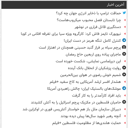
آخرین اخبار
حماقت ترامپ با ذخایر انرژی جهان چه کرد؟
چرا تابستان فصل محبوب میکروب‌هاست؟
دستگیری قاتل فراری در نوشهر
نیویورک تایمز فاش کرد: کارگروه ویژه سیا برای تفرقه افکنی در کوبا
کنترل کامل تنگه هرمز در دست ایران!
پرچم سیاه بر فراز گنبد حسینی همچنان در اهتزاز است
ماجرای پیاده روی اربعین حاج رمضان
این دیپلماسی نمایشی، شکست خورده است
روایت پزشکیان از انحلال بانک آینده
شمیم خوش رضوی در هوای بین‌الحرمین
هشدار افسر ارشد آمریکایی به کاخ سفید +فیلم
موشک‌های بالستیک ایران؛ چالش راهبردی آمریکا
باید افراد کارآمدتر را به کار گرفت
حامیان فلسطین در مکزیک پرچم اسرائیل را به آتش کشیدند
دبیرکل سازمان ملل باز هم خواستار آتش‌بس فوری در اوکراین شد
آنچه رهبر شهید سال‌ها پیش دیده بودند
حمایت هلندی‌ها از مظلومیت فلسطین +فیلم