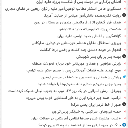
افشای برکناری در موساد پس از شکست پروژه علیه ایران
دستگیری عامل انتشار مطالب توهین‌آمیز علیه زائران اربعین در فضای مجازی
روایت تکان‌دهنده دانش‌آموز مینابی از جنایت آمریکا
هدف قرار گرفتن اتاق‌ فرماندهی مزدوران عربستان در یمن
شکست پروژه «خاورمیانه جدید» نتانیاهو
گزافه‌گویی و لفاظی جدید ترامپ علیه ایران
پیروزی استقلال مقابل همنام خوزستانی در دیداری تدارکاتی
انفجار در حومه دمشق چند کشته و زخمی برجا گذاشت
بوسه‌ پدر بر پای پسر شهیدش
رایزنی عراقچی و همتای موریتانی خود درباره تحولات منطقه
موج تهدید علیه قضات آمریکایی پس از صدور حکم علیه ترامپ
روایتی از همدلی و همسویی ملت‌ها در مراسم اربعین
یمن: جهان به‌زودی صدای ناله سعودی‌ها را خواهد شنید
یونیفل: ارتش اسرائیل در یک روز ۱۱۳ توپ به جنوب لبنان شلیک کرده است
ترامپ: همه چیز درباره ایران به طور استثنایی خوب پیش می‌رود
عبور از خط قرمز ایران یعنی مرگ!
حمله نیروهای اسرائیلی به خبرنگار پرس‌تی‌وی
«ضربه مغزی» شدن صدها نظامی آمریکایی در حملات ایران
جنگ در جبهه لبنان بعد از تفاهم‌نامه چه تغییری کرده؟