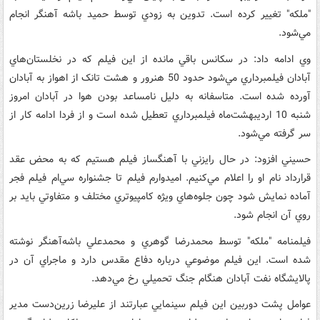
"ملکه" تغيير کرده است. تدوين به زودي توسط حميد باشه آهنگر انجام
مي‌شود.
وي ادامه داد: در سکانس باقي مانده از اين فيلم که در نخلستان‌هاي
آبادان فيلمبرداري مي‌شود حدود 50 هنرور و هشت تانک از اهواز به آبادان
آورده شده است. متاسفانه به دليل نامساعد بودن هوا در آبادان امروز
شنبه 10 ارديبهشت‌ماه فيلمبرداري تعطيل شده است و از فردا ادامه کار از
سر گرفته مي‌شود.
حسيني افزود: در حال رايزني با آهنگساز فيلم هستيم که به محض عقد
قرارداد نام او را اعلام مي‌کنيم. اميدوارم فيلم تا جشنواره سي‌ام فيلم فجر
آماده نمايش شود چون جلوه‌هاي ويژه کامپيوتري مختلف و متفاوتي بايد بر
روي آن انجام شود.
فيلمنامه "ملکه" توسط محمدرضا گوهري و محمدعلي باشه‌آهنگر نوشته
شده است. اين فيلم موضوعي درباره دفاع مقدس دارد و ماجراي آن در
پالايشگاه نفت آبادان هنگام جنگ تحميلي رخ مي‌دهد.
عوامل پشت دوربين اين فيلم سينمايي عبارتند از عليرضا زرين‌دست مدير