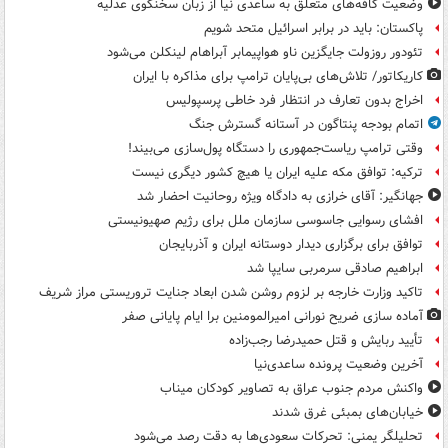
وضعیت کافه‌های متعلق به ساعدی نیا از زبان سخنگوی عدلیه
پاکستان: باید در برابر اسرائیل متحد شویم
تئودور روزولت جایگزین ناو هواپیمابر آبراهام لینکلن می‌شود
کاریکاتور/ تلاش‌های بی‌پایان ترامپ برای مذاکره با ایران
اخراج بدون تعارف در انتظار فرد خاطی پرسپولیس
اتمام بودجه پنتاگون در آستانه گسترش جنگ
وقتی ترامپ ریاست‌جمهوری را دستگاه پول‌سازی می‌بیند!
ترکیه: توافق مکه علیه ایران یا هیچ کشور دیگری نیست
جهانگیر: آقای خرازی به دادگاه ویژه روحانیت احضار شد
افشای رسوایی جاسوسی سازمان ملل برای رژیم صهیونیستی
توافق برای برگزاری دیدار دوستانه ایران و آذربایجان
ابراهیم صادقی سرمربی سایپا شد
تاکید وزارت خارجه بر لزوم روشن شدن ابعاد جنایت تروریستی مراز شریف
آماده سازی ضریح نورانی امیرالمومنین برا ایام پایانی صفر
تأیید ربایش و قتل حمیدرضا رجب‌زاده
آخرین وضعیت پرونده ساعدی‌نیا
واکنش مردم جنوب عراق به تصاویر کودکان میناب
خیابان‌های بمبئی غرق شدند
تحلیلگر یمنی: تحرکات سعودی‌ها به دقت رصد می‌شود