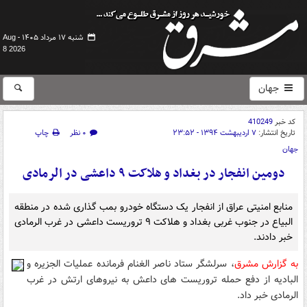
شنبه ۱۷ مرداد ۱۴۰۵ -
Aug
8 2026
جهان
کد خبر
410249
تاریخ انتشار:
۷ اردیبهشت ۱۳۹۴ - ۲۳:۵۲
۰ نظر
چاپ
جهان
دومین انفجار در بغداد و هلاکت ۹ داعشی در الرمادی
منابع امنیتی عراق از انفجار یک دستگاه خودرو بمب گذاری شده در منطقه
البیاع در جنوب غربی بغداد و هلاکت ۹ تروریست داعشی در غرب الرمادی
خبر دادند.
به گزارش مشرق
، سرلشگر ستاد ناصر الغنام فرمانده عملیات الجزیره و
البادیه از دفع حمله تروریست های داعش به نیروهای ارتش در غرب
الرمادی خبر داد.