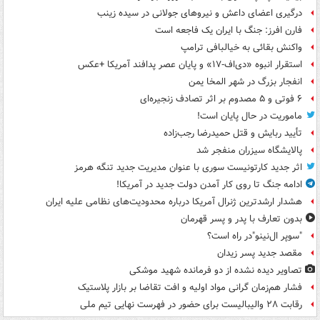
درگیری اعضای داعش و نیروهای جولانی در سیده زینب
فارن افرز: جنگ با ایران یک فاجعه است
واکنش بقائی به خیالبافی ترامپ
استقرار انبوه «دی‌اف‑۱۷» و پایان عصر پدافند آمریکا +عکس
انفجار بزرگ در شهر المخا یمن
۶ فوتی و ۵ مصدوم بر اثر تصادف زنجیره‌ای
ماموریت در حال پایان است!
تأیید ربایش و قتل حمیدرضا رجب‌زاده
پالایشگاه سیزران منفجر شد
اثر جدید کارتونیست سوری با عنوان مدیریت جدید تنگه هرمز
ادامه جنگ تا روی کار آمدن دولت جدید در آمریکا!
هشدار ارشدترین ژنرال آمریکا درباره محدودیت‌های نظامی علیه ایران
بدون تعارف با پدر و پسر قهرمان
"سوپر ال‌نینو"در راه است؟
مقصد جدید پسر زیدان
تصاویر دیده‌ نشده از دو فرمانده شهید موشکی
فشار هم‌زمان گرانی مواد اولیه و افت تقاضا بر بازار پلاستیک
رقابت ۲۸ والیبالیست برای حضور در فهرست نهایی تیم ملی