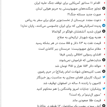
اقدام ۱۱ سناتور آمریکایی برای توقف جنگ علیه ایران
تجاوز جنگنده‌های صهیونیستی به حریم هوایی لبنان
صورت جدید مسئله جنگ؟!
دعوت مجدد عربستان از نخست‌وزیر عراق برای سفر به ریاض
پدیده اسرائیلی‌هایی که برای ایران جاسوسی می‌کنند، پایان ندارد!
فوران شدید آتشفشان فوئگو در گواتمالا
هدیه ویژه شهردار ترکیه‌ای به صلاح
قیمت نفت به ۸۳ دلار و ۵۵ سنت در هر بشکه رسید
مقام سابق صهیونیست: عربستان ببر کاغذی است
افشای رسوایی اخلاقی رئیس فیفا
جنایت‌هایی که فراموش نمی‌شوند
حواله دلار ۱۵۴ هزار و ۴۵۱ تومان شد
نصب کتیبه‌های شهادت امام رضا(ع) در حرم رضوی
تبریک کاربران فضای مجازی به مناسبت روز خبرنگار
کامیون با راننده ۸ ساله در اصفهان توقیف شد
پزشکیان: جنایات امروز واشنگتن را هم محکوم کنید
"سوپر ال‌نینو"در راه است؟
قیمت طلا صعودی ماند
آتش سوزی مهیب یک ساختمان ۱۲ طبقه در جاکارتا