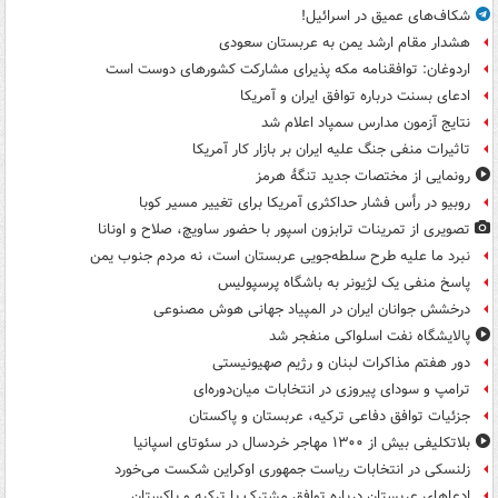
شکاف‌های عمیق در اسرائیل!
هشدار مقام ارشد یمن به عربستان سعودی
اردوغان: توافقنامه مکه پذیرای مشارکت کشورهای دوست است
ادعای بسنت درباره توافق ایران و آمریکا
نتایج آزمون مدارس سمپاد اعلام شد
تاثیرات منفی جنگ علیه ایران بر بازار کار آمریکا
رونمایی از مختصات جدید تنگۀ هرمز
روبیو در رأس فشار حداکثری آمریکا برای تغییر مسیر کوبا
تصویری از تمرینات ترابزون اسپور با حضور ساویچ، صلاح و اونانا
نبرد ما علیه طرح سلطه‌جویی عربستان است، نه مردم جنوب یمن
پاسخ منفی یک لژیونر به باشگاه پرسپولیس
درخشش جوانان ایران در المپیاد جهانی هوش مصنوعی
پالایشگاه نفت اسلواکی منفجر شد
دور هفتم مذاکرات لبنان و رژیم صهیونیستی
ترامپ و سودای پیروزی در انتخابات میان‌دوره‌ای
جزئیات توافق دفاعی ترکیه، عربستان و پاکستان
بلاتکلیفی بیش از ۱۳۰۰ مهاجر خردسال در سئوتای اسپانیا
زلنسکی در انتخابات ریاست جمهوری اوکراین شکست می‌خورد
ادعاهای عربستان درباره توافق مشترک با ترکیه و پاکستان