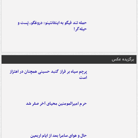
حمله تند فیگو به اینفانتینو: دروغگو، پَست‌ و
حیله‌گر!
برگزیده عکس
پرچم سیاه بر فراز گنبد حسینی همچنان در اهتزاز
است
حرم امیرالمومنین محیای آخر صفر شد
حال و هوای سامرا بعد از ایام اربعین