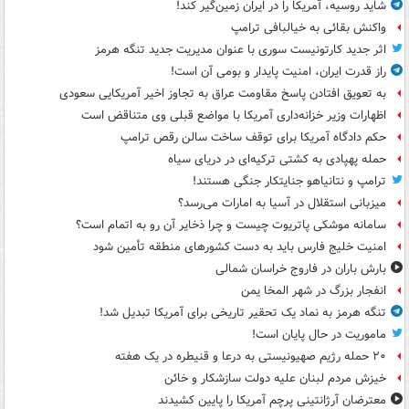
شاید روسیه، آمریکا را در ایران زمین‌گیر کند!
واکنش بقائی به خیالبافی ترامپ
اثر جدید کارتونیست سوری با عنوان مدیریت جدید تنگه هرمز
راز قدرت ایران، امنیت پایدار و بومی آن است!
به تعویق افتادن پاسخ مقاومت عراق به تجاوز اخیر آمریکایی سعودی
اظهارات وزیر خزانه‌داری آمریکا با مواضع قبلی وی متناقض است
حکم دادگاه آمریکا برای توقف ساخت سالن رقص ترامپ
حمله پهپادی به کشتی ترکیه‌ای در دریای سیاه
ترامپ و نتانیاهو جنایتکار جنگی هستند!
میزبانی استقلال در آسیا به امارات می‌رسد؟
سامانه موشکی پاتریوت چیست و چرا ذخایر آن رو به اتمام است؟
امنیت خلیج فارس باید به دست کشورهای منطقه تأمین شود
بارش باران در فاروج خراسان شمالی
انفجار بزرگ در شهر المخا یمن
تنگه هرمز به نماد یک تحقیر تاریخی برای آمریکا تبدیل شد!
ماموریت در حال پایان است!
۲۰ حمله رژیم صهیونیستی به درعا و قنیطره در یک هفته
خیزش مردم لبنان علیه دولت سازشکار و خائن
معترضان آرژانتینی پرچم آمریکا را پایین کشیدند