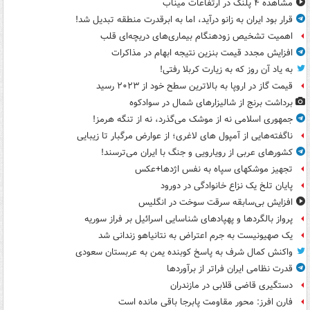
مشاهده ۴ پلنگ در ارتفاعات میناب
قرار بود ایران به زانو درآید، اما به ابرقدرت منطقه تبدیل شد!
اهمیت تشخیص زودهنگام بیماری‌های دریچه‌ای قلب
افزایش مجدد قیمت بنزین نتیجه ابهام در مذاکرات
به یاد آن روز که به زیارت کربلا رفتی!
قیمت گاز در اروپا به بالاترین سطح خود از ۲۰۲۳ رسید
برداشت برنج از شالیزارهای شمال در سوادکوه
جمهوری اسلامی نه از موشک می‌گذرد، نه از تنگه هرمز!
ناگفته‌هایی از آمپول های لاغری؛ از عوارض مرگبار تا زیبایی
کشورهای عربی از رویارویی و جنگ با ایران می‌ترسند!
تجهیز موشکهای سپاه به نفس اژدها+عکس
پایان تلخ یک نزاع خانوادگی در دورود
افزایش بی‌سابقه سرقت سوخت در انگلیس
پرواز بالگردها و پهپادهای شناسایی اسرائیل بر فراز سوریه
یک صهیونیست به جرم اعتراض به نتانیاهو زندانی شد
واکنش کمال شرف به پاسخ کوبنده یمن به عربستان سعودی
قدرت نظامی ایران فراتر از برآوردها
دستگیری قاضی قلابی در مازندران
فارن افرز: محور مقاومت پابرجا باقی مانده است