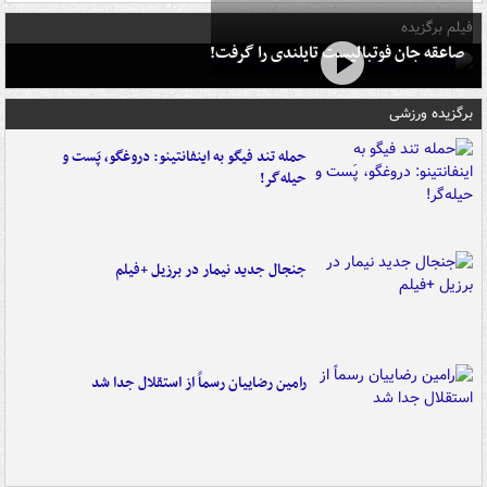
فیلم برگزیده
صاعقه جان فوتبالیست تایلندی را گرفت!
برگزیده ورزشی
حمله تند فیگو به اینفانتینو: دروغگو، پَست‌ و
حیله‌گر!
جنجال جدید نیمار در برزیل +فیلم
رامین رضاییان رسماً از استقلال جدا شد