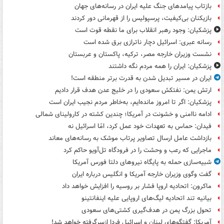
بازتاب پیامدهای جنگ علیه ایران در رسانه‌های جهان
بازیکنان بی‌کیفیت، پرسپولیس را از قهرمانی دور کردند
پزشکیان: وجود رهبر انقلاب برای ما نقطه قوت است
رسانه عبری: اسرائیل دچار ناترازی برق شده است
نشست وزیران خارجه مصر، ترکیه، پاکستان و عربستان
پزشکیان: ایران را همه مردم نگه داشتند
ایران در مسیر تبدیل شدن به قدرت برتر منطقه است!
ارتش یمن: نفتکش سعودی را در خلیج عدن هدف قرار دادیم
پزشکیان: اگر تا امروز مانده‌ایم، به‌خاطر مردم نجیب ایران است
ادامه ناامنی و خشونت در آمریکا؛ چندین کشته در کارولینای شمالی
فیدان: حماس به تعهدات خود عمل کرد، امّا اسرائیل نه
بازداشت عامل ارسال تصاویر پرتاب موشک به رسانه‌های معاند
ماجرایی که رعب و وحشت را در فرودگاه تل‌آویو حاکم کرد
شبیه‌سازی حمله به پایگاه نیروهای دلتا فورس آمریکا
گفت وگوی وزیران خارجه آمریکا و انگلیس درباره ایران
ماکرون: اتحادیه اروپا فشار بر روسیه را افزایش خواهد داد
بیانیه تند اتحادیه لیگ‌های اروپایی علیه اینفانتینو
تحول بزرگ یمن در هدف‌گیری کشتی‌های سعودی
آمریکا: گفتگوهای لبنان و اسرائیل فردا ازسرگرفته خواهد شد!