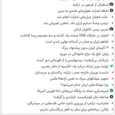
استقبال از فرعون در ترکیه
لحظه اصابت هواپیمای هندی به زمین
علت انفجار جبل‌علی امارات اعلام شد
ترامپ وعدۀ تسلیم ایران داد، تحقیر نصیبش شد
تمرین رزمی تکاوران ارتش
انفجار در جایگاه CNG صحنه یک کشته و سه مصدوم برجا گذاشت
تفاهم ایران و عمان در آستانه نهایی شدن است
۳ کاپیتان ایران بدون پیشنهاد بزرگ
پایان تلخ یک نزاع خانوادگی در دورود
بازیکنان بی‌کیفیت، پرسپولیس را از قهرمانی دور کردند
توئیت وزیر ارشاد درباره یک تکذیبیه از دفتر رهبری
نشست وزیران خارجه مصر، ترکیه، پاکستان و عربستان
تجهیز موشکهای سپاه به نفس اژدها+عکس
چرا موشک‌های ایران تمام نمی‌شود؟
شبیه‌سازی حمله به پایگاه نیروهای دلتا فورس آمریکا
صاعقه جان فوتبالیست تایلندی را گرفت!
عصبانیت ترامپ از پیروزی نامزد حامی فلسطین در میشیگان
بقائی: برنامه‌ای برای سفر به قطر و پاکستان نداریم