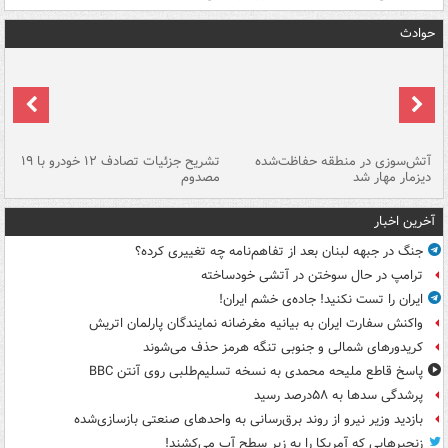
حوادث
تصادف مرگبار در محور اهواز–شوش ۲
آتش‌سوزی در منطقه حفاظت‌شده
تشریح جزئیات تصادف ۱۲ خودرو با ۱۹
پا
دیزمار مهار شد
مصدوم
آخرین اخبار
جنگ در جبهه لبنان بعد از تفاهم‌نامه چه تغییری کرده؟
ترامپ در حال سوختن در آتشی خودساخته
ایران را تست نکنید! جاده‌ی خشم ایران!
واکنش سفارت ایران به بیانیه مغرضانه نمایندگان پارلمان اتریش
کریدورهای شمالی و جنوبی تنگه هرمز حذف می‌شوند
پاسخ قاطع ملیحه محمدی به نسخه تسلیم‌طلبی روی آنتن BBC
پرشدگی سدها به ۵۸درصد رسید
بازدید وزیر نیرو از روند برق‌رسانی به واحدهای صنعتی بازسازی‌شده
زنجیرهایی که آمریکا را به زیر سطح آب می‌کشند!