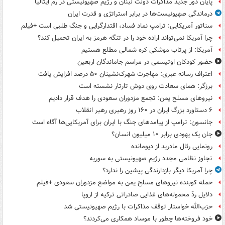
پایان دور جدید مذاکرات دولت لبنان و رژیم صهیونیستی در رم ایتالیا
درماندگی صهیونیست‌ها در برابر استراتژی و قدرت ایران
سناتور آمریکایی: ترامپ نماد فساد، اقتدارگرایی و جنگ طلبی است +فیلم
چرا آمریکا نمی‌تواند اراده خود را در تنگه هرمز به ایران تحمیل کند؟
آمریکا: از پرتاب موشکی کره شمالی مطلع هستیم
حضور کودکان اوتیسمی در مراسم جاماندگان اربعین
اعتراف رسانه عبری: مهاجرت شهرک‌نشینان ۵۰ درصد افزایش یافت
برزگر: همای سعادت روی دوش تارتار نشسته است
نیروهای مسلح یمن: تجمع مزدوران سعودی را هدف قرار دادیم
۶ دستاورد بزرگ ایران در ۱۶۰ روز رهبری رهبر انقلاب
جانسون: ترامپ از پیامدهای جنگ با ایران برای آمریکایی‌ها آگاه است
جان یک یهودی برابر ۱۰ میلیون انسان؟
رونمایی رئال مادرید از دیومانده
تجاوز نظامی مجدد رژیم صهیونیستی به سوریه
چرا آمریکا دیگر بازدارندگی پیشین را ندارد؟
حمله کوبنده نیروهای مسلح یمن به مواضع مزدوران سعودی +فیلم
دلایل ردّ محموله‌های غذایی صادراتی ترکیه از اروپا
حزب‌الله خواستار توقف مذاکرات با رژیم صهیونیستی شد
خود فروخته‌ها چطور با موساد همکاری می‌کردند؟