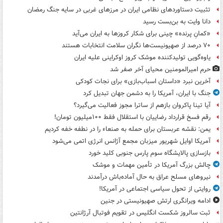
تثبیت دستاوردهای نظامی ایران در مرزهای غربی در سایه جنگ رمضان
دانا وایت به بن‌بست رسید
«کمانِ پرنده» چینی برای شکار کروزها به ایران می‌آید
۷۰ درصد از صهیونیست‌ها نگران سلامت انتخابات هستند
یاوه‌گویی تولیدکننده موشک کروز اوکراینی علیه ایران
حرم امیرالمومنین محیای آخر صفر شد
آخرین نبرد «داستان اسباب‌بازی» برای نجات کودکی
جنگ با ایران، آمریکا را به دشمن جهان تبدیل کرد
آیا تینا پاکروان بازهم از ساترا مجوز فعالیت می‌گیرد؟
رقم فسخ قرارداد رضاییان با استقلال فقط ۱۰۰میلیون تومان!
یمن: نقشه عربستان برای حمله به صنعاء را در نطفه خفه کردیم
آمریکا اوایل شهریور میزبان مجمع آژانس انرژی اتمی می‌شود
بازسازی پالایشگاه سوم پارس جنوبی کلید خورد
چالش بزرگ آمریکا در تأمین مهمات و موشک
نیروهای مسلح عراق به حال آماده‌باش درآمدند
روایتی از تحول سیاسی اجتماعی در آمریکا!
ادامه ویرانگری ارتش صهیونیستی در جنین
ثبت سالروز شکست انگلیس در تقویم فوتبال آرژانتین