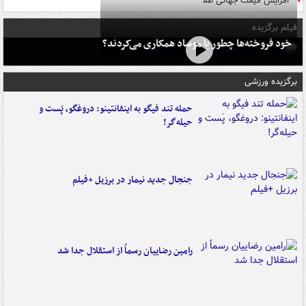
افزایش قیمت جهانی طلا
فیلم برگزیده
خود فروخته‌ها چطور با موساد همکاری می‌کردند؟
برگزیده ورزشی
حمله تند فیگو به اینفانتینو: دروغگو، پَست‌ و
حیله‌گر!
جنجال جدید نیمار در برزیل +فیلم
رامین رضاییان رسماً از استقلال جدا شد