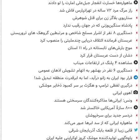
ماهواره‌ها خسارت انفجار جبل‌علی امارت را لو دادند
راز مرگ مرد ۷۲ ساله در تهرانپارس فاش شد
سناریوی بلاگر زن برای قتل شوهرش
پادشاه سنگین‌وزنی که در جهان رقیب ندارد
دستگیری ۸ نفر از اشرار مسلح شاخص و مرتبطین گروهک های تروریستی
عربستان فرمانده ائتلاف دریایی چندملیتی را منصوب کرد
موج بارش‌های تابستانه در راه ۱۱ استان
دشان از دست عربستان فرار کرد
مشاهده ۴ پلنگ در ارتفاعات میناب
دستگیری ۶ نفر در بهشهر به اتهام تشویش اذهان عمومی
قرار بود ایران به زانو درآید، اما به ابرقدرت منطقه تبدیل شد!
درگیری لفظی ترامپ و هگزث بر سر کمبود ذخایر موشکی
آهوی ایرانی
ونس: ایرانی‌ها مذاکره‌کنندگان سرسختی هستند
۸۰۰ سازۀ آمریکایی خاکستر شد
دردسر جدید برای سرخپوشان
ماهواره ایرانی که از سد ابرها عبور می‌کند
قابی زیبا از قلعه بابک آذربایجان شرقی
یاوه‌گویی تولیدکننده موشک کروز اوکراینی علیه ایران