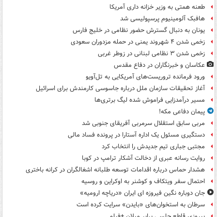
طعنه همتی به وزیر خزانه داری آمریکا
هافبک آلومینیوم پرسپولیسی شد
یونان به دنبال گسترش حضور نظامی در خلیج فارس
زخمی شدن ۴ شهروند یمنی در حمله مزدوران سعودی
زخمی شدن ۳ نظامی لبنانی در زوطر غربی
عکاسان و خبرنگاران در دفاع مقدس
ورود فرمانده تروریست‌های آمریکایی به تل‌آویو
آغاز تحقیقات سازمان ملل درباره جاسوسی کارمندش برای اسرائیل
مسیر درآمدزایی فراموش شده لیگ برتری‌ها
پیمان دفاعی مکه!
مربی سابق استقلال سرمربی آفریقای جنوبی شد
دستگیری مسئول یک اداره آستارا در پرونده فساد مالی
مجتبی جباری تیم جدیدش را انتخاب کرد
روایت رسانه عبری از دخالت آشکار ترامپ در کوبا
هشدار حماس درباره اقدامات توسعه طلبانه اشغالگران در کرانه باختری
احتمال سفر ویتکاف و کوشنر به اوکراین و روسیه
جان دوباره نگین فیروزه ای ایران «دریاچه ارومیه»
سرطان به استخوان‌های «بایدن» سرایت کرده است
پیروزی قاطع چلسی برابر میلان +فیلم