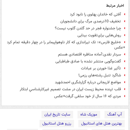
اخبار مرتبط
آفتی که خاندان پهلوی را نابود کرد
تخفیف 10درصدی مرگ برای دانشجویان
چرا جشنواره فجر در حد گلدن گلوب نیست؟
روش‌هایی‌ برای‌تقویت بینایی
«خلیج فارس»؛ تک تیراندازی که کار ناوهواپیمابر را در چهار دقیقه تمام کرد
+عکس
سردار نقدی:آماده مناظره اقتصادی هستم
گفت‌وگویی منتشر نشده با صادق طباطبایی
تأثیر غذا خوردن بر عبادات
شاگرد تنبل رشته‌های رزمی!
مواضع لاریجانی درباره گزارشگری احمدشهید
قلب تپنده محيط زيست ايران در مشت تصميم غير‌كارشناسي ابتكار
مردی که ۱۶ سال از خود سلفی گرفت+عکس
آپ آهنگ
موزیک شاه
سایت تاریخ ایران
بهترین هتل های استانبول
رزرو هتل استانبول