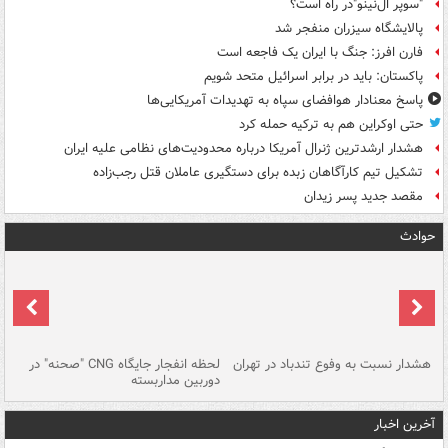
"سوپر ال‌نینو"در راه است؟
پالایشگاه سیزران منفجر شد
فارن افرز: جنگ با ایران یک فاجعه است
پاکستان: باید در برابر اسرائیل متحد شویم
پاسخ معنادار هوافضای سپاه به تهدیدات آمریکایی‌ها
حتی اوکراین هم به ترکیه حمله کرد
هشدار ارشدترین ژنرال آمریکا درباره محدودیت‌های نظامی علیه ایران
تشکیل تیم کارآگاهان زبده برای دستگیری عاملان قتل رجب‌زاده
مقصد جدید پسر زیدان
حوادث
ای
هشدار نسبت به وفوع تندباد در تهران
لحظه انفجار جایگاه CNG "صحنه" در
دس
دوربین مداربسته
ات
آخرین اخبار