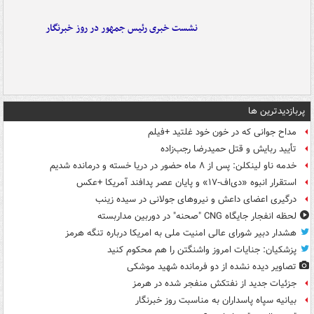
نشست خبری رئیس جمهور در روز خبرنگار
پربازدیدترین ها
مداح جوانی که در خون خود غلتید +فیلم
تأیید ربایش و قتل حمیدرضا رجب‌زاده
خدمه ناو لینکلن: پس از ۸ ماه حضور در دریا خسته و درمانده‌ شدیم
استقرار انبوه «دی‌اف‑۱۷» و پایان عصر پدافند آمریکا +عکس
درگیری اعضای داعش و نیروهای جولانی در سیده زینب
لحظه انفجار جایگاه CNG "صحنه" در دوربین مداربسته
هشدار دبیر شورای عالی امنیت ملی به امریکا درباره تنگه هرمز
پزشکیان: جنایات امروز واشنگتن را هم محکوم کنید
تصاویر دیده‌ نشده از دو فرمانده شهید موشکی
جزئیات جدید از نفتکش منفجر شده در هرمز
بیانیه سپاه پاسداران به مناسبت روز خبرنگار