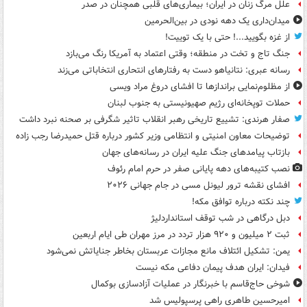
علل مرگ زنان در ایران؛ بیماری‌های قلبی همچنان در صدر
میدان‌داری یک دهه نودی در بین‌الحرمین
از غزه بگویید...! حتی با یک توییت!
جنگ تاج و تخت در منطقه؛ وقتی اعتماد به آمریکا رنگ می‌بازد
رسانه عبری: نتانیاهو دست به رفتارهای انتحاری انتخاباتی می‌زند
از مظلوم‌نمایی براندازها تا افشای دروغ مراد ویسی
حملات توپخانه‌ای رژیم صهیونیستی به جنوب لبنان
صفار هرندی: تشییع تاریخی رهبر انقلاب تاثیر شگرفی بر صحنه نبرد داشت
توضیحات معاون امنیتی و انتظامی وزیر کشور درباره قتل حمیدرضا رجب زاده
بازتاب پیامدهای جنگ علیه ایران در رسانه‌های جهان
نصب کتیبه‌های دهه پایانی صفر در حرم امام رئوف
افشای نقشه ترور لیونل مسی در جام جهانی ۲۰۲۶
چند نکته درباره توافق مکه!
دبل درگاهی در شب توقف استانداردلیژ
ثبت ۲ میلیون و ۹۲۰ هزار تردد در مرز مهران طی ایام اربعین
یمن: تشکیل ائتلاف مانع مجازات عربستان بخاطر جنایاتش نمی‌شود
فیدان: ایران هدف پیمان دفاعی مکه نیست
شوخی حاج‌قاسم با خبرنگار در عملیات آزادسازی بوکمال
امیرحسین طاهری راهی پرسپولیس شد