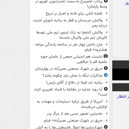
پرتاب تخم‌مرغ به سمت نخست‌وزیر کوزوو در
وسط پارلمان!
نقشه کشی برای فتنه و اصرار بر دروغ
واکنش عربستان و قطر به بیانیه شورای امنیت
درباره یمن
واکنش کشفیا به ترک اردوی تیم ملی توسط
کاپیتان تیم ملی والیبال نشسته
جان باختن چهار نفر در سانحه رانندگی مراغه -
هشترود+ فیلم
نشست هم اندیشی جمعی از علمای حوزه
علمیه قم با عراقچی
حریق در شهرک صنعتی نصیرآباد در بهارستان
مذاکرات تنگه با عمان باید چگونه باشد؟
بیانیه تند فیفا در دفاع از آقای رئیس!
آیا روند عدلیه در مقابله با فساد تغییری کرده
است؟
آمریکا از طریق ترکیه تسلیحات و مهمات به
اوکراین می‌فرستد
نخستین تصویر مسی بعد از مرگ پدر
حریق در شهرک صنعتی نصیرآباد+ فیلم
شهرک‌نشین‌ها اموال فلسطینی‌ها را به آتش