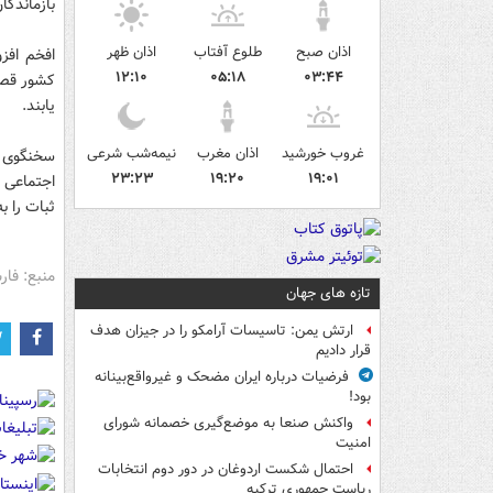
بازماندگا
اذان صبح
طلوع آفتاب
اذان ظهر
افخم افز
۱۲:۱۰
۰۵:۱۸
۰۳:۴۴
کشور قصد 
یابند.
غروب خورشید
اذان مغرب
نیمه‌شب شرعی
سخنگوی و
۲۳:۲۳
۱۹:۲۰
۱۹:۰۱
اجتماعی 
ثبات را به
منبع: فا
تازه های جهان
ارتش یمن: تاسیسات آرامکو را در جیزان هدف
قرار دادیم
فرضیات درباره ایران مضحک و غیرواقع‌بینانه
بود!
واکنش صنعا به موضع‌گیری خصمانه شورای
امنیت
احتمال شکست اردوغان در دور دوم انتخابات
ریاست جمهوری ترکیه