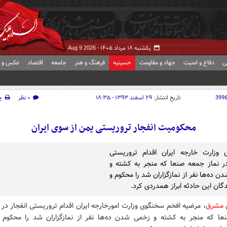
یکشنبه ۱۸ مرداد ۱۴۰۵ -
Aug 9 2026
ی
دفاع و امنیت
جهاد و مقاومت
حسینیه
فرهنگ و هنر
جامعه
اقتصاد
عکس و ف
399
تاریخ انتشار:
۲۹ اسفند ۱۳۹۳ - ۱۸:۳۵
۰ نظر
چ
محکومیت انفجار تروریستی یمن از سوی ایران
 وزارت خارجه ایران اقدام تروریستی
در نماز جمعه صنعا که منجر به کشته و
 ده‌ها نفر از نمازگزاران شد را محکوم و
ندگان این حادثه ابراز همدردی کرد.
 مشرق
، مرضیه افخم سخنگوی وزارت امورخارجه ایران اقدام تروریستی انفجار در ن
ا که منجر به کشته و زخمی شدن ده‌ها نفر از نمازگزاران شد را محکوم و