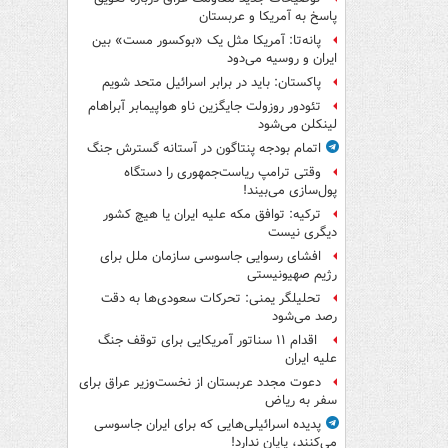
پاسخ به آمریکا و عربستان
پانه‌تا: آمریکا مثل یک «بوکسور مست» بین
ایران و روسیه می‌دود
پاکستان: باید در برابر اسرائیل متحد شویم
تئودور روزولت جایگزین ناو هواپیمابر آبراهام
لینکلن می‌شود
اتمام بودجه پنتاگون در آستانه گسترش جنگ
وقتی ترامپ ریاست‌جمهوری را دستگاه
پول‌سازی می‌بیند!
ترکیه: توافق مکه علیه ایران یا هیچ کشور
دیگری نیست
افشای رسوایی جاسوسی سازمان ملل برای
رژیم صهیونیستی
تحلیلگر یمنی: تحرکات سعودی‌ها به دقت
رصد می‌شود
اقدام ۱۱ سناتور آمریکایی برای توقف جنگ
علیه ایران
دعوت مجدد عربستان از نخست‌وزیر عراق برای
سفر به ریاض
پدیده اسرائیلی‌هایی که برای ایران جاسوسی
می‌کنند، پایان ندارد!