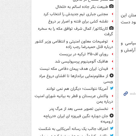
طبیعت بکر جاده اسالم به خلخال
مجتبی جباری تیم جدیدش را انتخاب کرد
نان این
نقشه کشی برای فتنه و اصرار بر دروغ
 خود دست
کاریکاتور/ کمال شرف توافق مکه را به سخره
گرفت
توضیحات معاون امنیتی و انتظامی وزیر کشور
سیاسی و
درباره قتل حمیدرضا رجب زاده
آرامش و
رویای اف-۳۵ ترکیه در بن‌بست
هافبک آلومینیوم پرسپولیسی شد
فیدان: ایران هدف پیمان دفاعی مکه نیست
از مظلوم‌نمایی براندازها تا افشای دروغ مراد
ویسی
آمریکا نتوانست؛ دیگران هم نمی توانند
واکنش عربستان و قطر به بیانیه شورای امنیت
درباره یمن
نخستین تصویر مسی بعد از مرگ پدر
جان دوباره نگین فیروزه ای ایران «دریاچه
ارومیه»
اعتراف جالب یک رسانه آمریکایی به شکست