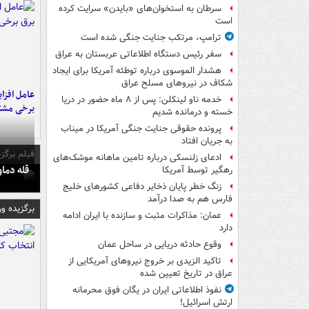
سرطان به استخوان‌های «بایدن» سرایت کرده
است
ترامپ، مرتکب جنایت جنگی شده است
سفر رئیس دستگاه اطلاعاتی عربستان به عراق
هشدار الموسوی درباره توطئه آمریکا برای ایجاد
شکاف در نیروهای مسلح عراق
عامل افزا
خدمه ناو لینکلن: پس از ۸ ماه حضور در دریا
برخی مشتر
خسته و درمانده‌ شدیم
پرونده حقوقی جنایت جنگی آمریکا در میناب
به جریان افتاد
فیلم برگزی
ادعای زلنسکی درباره تامین ماهانه موشک‌های
قله دما
رهگیر توسط آمریکا
زنگ خطر پایان ذخایر دفاعی کشورهای خلیج
فارس هم به صدا درآمد
برگزیده و
عمان: مذاکرات مثبت و سازنده با ایران ادامه
دارد
وقوع حادثه دریایی در ساحل عمان
تاکید الزیدی بر خروج نیروهای آمریکایی از
عراق در تاریخ تعیین شده
نفوذ اطلاعاتی ایران در یگان فوق محرمانه
ارتش اسرائیل!