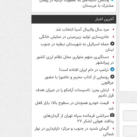
واکنش کنایه‌آمیز به عضویت ترکیه در پیمان
مشترک با عربستان
آخرین اخبار
مرد سال والیبال آسیا انتخاب شد
عادی‌سازی تولید زیرزمینی در نمایش خانگی
حمله اسرائیل به شهرستان نبطیه در جنوب
لبنان
دستگیری متهم متواری مخل نظام ارزی کشور
در پیرانشهر
ترامپ در دام ایران افتاده است!
رونمایی از کتاب محرم و عاشورا با حضور
عراقچی
ارتش یمن: تاسیسات آرامکو را در جیزان هدف
قرار دادیم
قیمت خودرو همچنان در سطوح بالا؛ بازار قفل
شد
سرکشی فرمانده سپاه تهران از گردان‌های
پدافند هوایی لشکر ۲۷
گرمای شدید در جنوب و مرکز؛ ناپایداری در نوار
شمالی