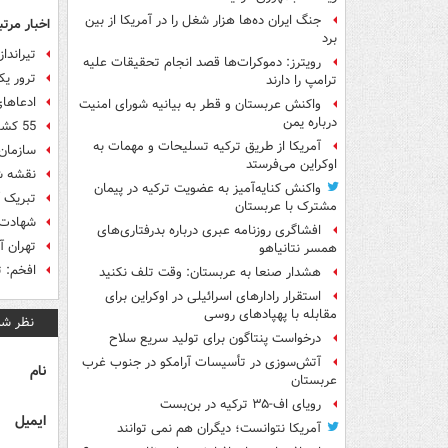
جنگ ایران ده‌ها هزار شغل را در آمریکا از بین
اخبار مرتب
برد
تیراندا
رویترز: دموکرات‌ها قصد انجام تحقیقات علیه
ترور یک
ترامپ را دارند
ادعاهای
واکنش عربستان و قطر به بیانیه شورای امنیت
درباره یمن
55 کشته در حملات انتحاری به نمازجمعه صنعا
آمریکا از طریق ترکیه تسلیحات و مهمات به
سازمان 
اوکراین می‌فرستد
نقشه ش
واکنش کنایه‌آمیز به عضویت ترکیه در پیمان
تبریک 
مشترک با عربستان
شهادت 
افشاگری روزنامه عبری درباره بدرفتاری‌های
تهران 
همسر نتانیاهو
افخم: 
هشدار صنعا به عربستان: وقت تلف نکنید
استقرار رادارهای اسرائیلی در اوکراین برای
مقابله با پهپادهای روسی
نظر شم
درخواست پنتاگون برای تولید سریع سلاح
آتش‌سوزی در تأسیسات آرامکو در جنوب غرب
نام
عربستان
رویای اف-۳۵ ترکیه در بن‌بست
ایمیل
آمریکا نتوانست؛ دیگران هم نمی توانند