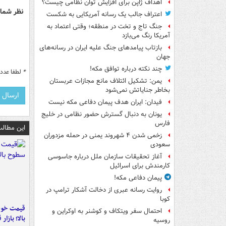
اهداف ژاپن برای افزایش توان نظامی چیست؟
نظر شما 
اعتراف جالب یک رسانه آمریکایی به شکست
جنگ تاج و تخت در منطقه؛ وقتی اعتماد به
آمریکا رنگ می‌بازد
بازتاب پیامدهای جنگ علیه ایران در رسانه‌های
جهان
چند نکته درباره توافق مکه!
*
لطفا عدد م
یمن: تشکیل ائتلاف مانع مجازات عربستان
بخاطر جنایاتش نمی‌شود
فیدان: ایران هدف پیمان دفاعی مکه نیست
یونان به دنبال گسترش حضور نظامی در خلیج
فارس
این مطالب
زخمی شدن ۴ شهروند یمنی در حمله مزدوران
سعودی
آغاز تحقیقات سازمان ملل درباره جاسوسی
کارمندش برای اسرائیل
پیمان دفاعی مکه!
روایت رسانه عبری از دخالت آشکار ترامپ در
کوبا
قیمت خود
احتمال سفر ویتکاف و کوشنر به اوکراین و
بالا؛ بازار
روسیه