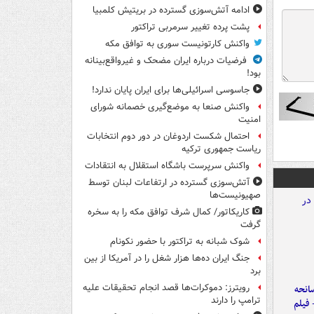
ادامه آتش‌سوزی گسترده در بریتیش کلمبیا
پشت پرده تغییر سرمربی تراکتور
واکنش کارتونیست سوری به توافق مکه
فرضیات درباره ایران مضحک و غیرواقع‌بینانه
بود!
جاسوسی اسرائیلی‌ها برای ایران پایان ندارد!
واکنش صنعا به موضع‌گیری خصمانه شورای
امنیت
احتمال شکست اردوغان در دور دوم انتخابات
ریاست جمهوری ترکیه
واکنش سرپرست باشگاه استقلال به انتقادات
آتش‌سوزی گسترده در ارتفاعات لبنان توسط
صهیونیست‌ها
کاریکاتور/ کمال شرف توافق مکه را به سخره
گرفت
شوک شبانه به تراکتور با حضور نکونام
جنگ ایران ده‌ها هزار شغل را در آمریکا از بین
برد
رویترز: دموکرات‌ها قصد انجام تحقیقات علیه
انحه
ترامپ را دارند
 فیلم