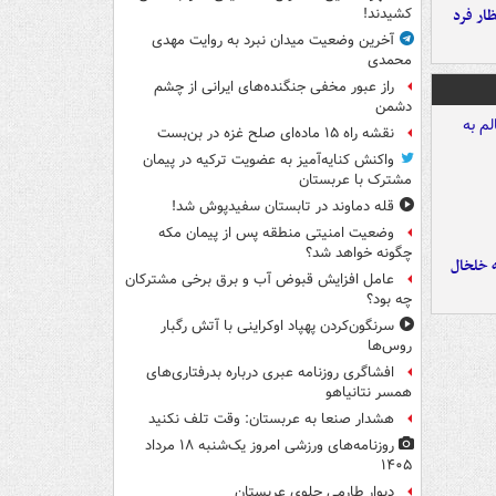
ار فرد
کشیدند!
آخرین وضعیت میدان نبرد به روایت مهدی
محمدی
راز عبور مخفی جنگنده‌های ایرانی از چشم
دشمن
نقشه راه ۱۵ ماده‌ای صلح غزه در بن‌بست
واکنش کنایه‌آمیز به عضویت ترکیه در پیمان
مشترک با عربستان
قله دماوند در تابستان سفیدپوش شد!
وضعیت امنیتی منطقه پس از پیمان مکه
چگونه خواهد شد؟
ه خلخال
عامل افزایش قبوض آب و برق برخی مشترکان
چه بود؟
سرنگون‌کردن پهپاد اوکراینی با آتش رگبار
روس‌ها
افشاگری روزنامه عبری درباره بدرفتاری‌های
همسر نتانیاهو
هشدار صنعا به عربستان: وقت تلف نکنید
روزنامه‌های ورزشی امروز یک‌شنبه ۱۸ مرداد
۱۴۰۵
دیوار طارمی جلوی عربستان