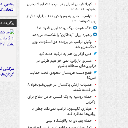
مجتبی جبا
کوبا: فرمان اجرایی ترامپ باعث ایجاد بحران
انتخاب کر
بشردوستانه شده
ترامپ مجبور به پس‌دادن ۱۰۰ میلیارد دلار از
پول تعرفه‌ها شد
برگزیده 
تنگه هرمز، برگ برنده ایران قدرتمند!
راهبرد ایران "پنتاگون" را شکست می‌دهد
وکیل ترامپ در پرونده حق‌السکوت، وزیر
دادگستری شد
حتی اوکراین هم به ترکیه حمله کرد
مسرور بارزانی: نمی خواهیم طرفی در
درگیری‌های منطقه باشیم
سرکشی فرم
قطع دست عربستان سعودیِ تحت حمایت
گردان‌های 
آمریکا
عملیات ارتش پاکستان در خیبرپختونخوا؛ ۸
نفر کشته شدند
حمله روسیه به یک کشتی حامل سلاح برای
اوکراین
هیلاری کلینتون: ترامپ نمی‌داند چطور با
ایرانی‌ها مذاکره کند
حمله پهپادی به پالایشگاه لیبی
توضیحات جدید مقاومت عراق درباره تعویق