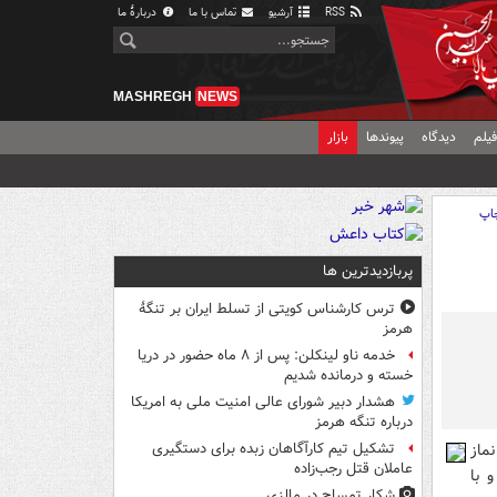
RSS
آرشیو
تماس با ما
دربارهٔ ما
MASHREGH
NEWS
یلم
دیدگاه
پیوندها
بازار
اپ
پربازدیدترین ها
ترس کارشناس کویتی از تسلط ایران بر تنگۀ
هرمز
خدمه ناو لینکلن: پس از ۸ ماه حضور در دریا
خسته و درمانده‌ شدیم
هشدار دبیر شورای عالی امنیت ملی به امریکا
درباره تنگه هرمز
ماز
تشکیل تیم کارآگاهان زبده برای دستگیری
عاملان قتل رجب‌زاده
 با
شکار تمساح در مالزی