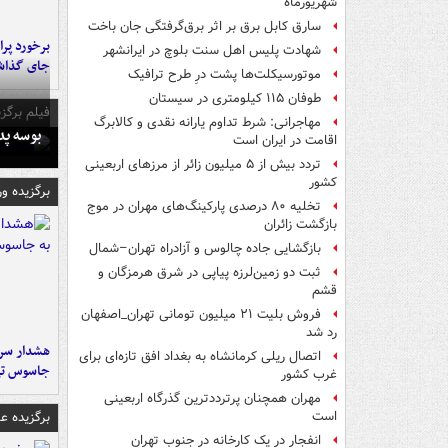
شهریورماه
سارق کابل برق بر اثر برق‌گرفتگی جان باخت
شهادت پلیس اهل سنت بلوچ در ایرانشهر
جای گذا
موتورسیکلت‌ها پشت درِ طرح ترافیک
طوفان ۱۱۵ کیلومتری در سیستان
فیلم برگزی
مهاجرانی: شرط تداوم یارانه نقدی و کالابرگ
بوسه‌ پ
اقامت در ایران است
تردد بیش از ۵ میلیون زائر از مرزهای اربعینی
کشور
برگزیده و
تخلیه ۸۰ درصدی پارکینگ‌های مهران در موج
بازگشت زائران
بازگشایی جاده چالوس و آزادراه تهران–شمال
ثبت دو زمین‌لرزه پیاپی در شرق هرمزگان و
قشم
فروش بلیت ۲۱ میلیون تومانی تهران_اصفهان
رد شد
هشدار سرم
اتصال ریلی کرمانشاه به بغداد افق تازه‌ای برای
جاسوس تی
غرب کشور
مهران همچنان پرترددترین گذرگاه اربعینی
برگزیده 
است
انفجار در یک کارخانه در جنوب تهران