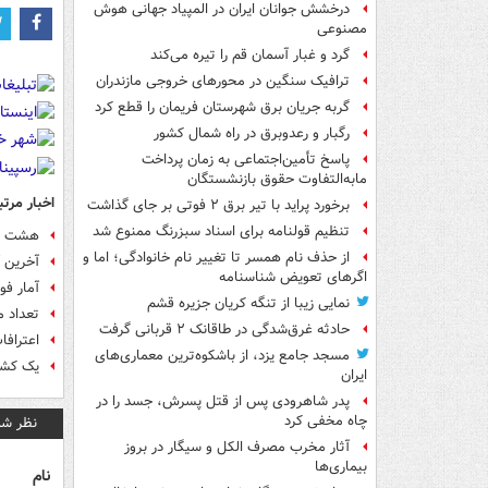
درخشش جوانان ایران در المپیاد جهانی هوش
مصنوعی
گرد و غبار آسمان قم را تیره می‌کند
ترافیک سنگین در محورهای خروجی مازندران
گربه جریان برق شهرستان فریمان را قطع کرد
رگبار و رعدوبرق در راه شمال کشور
پاسخ تأمین‌اجتماعی به زمان پرداخت
مابه‌التفاوت حقوق بازنشستگان
اخبار مرتب
برخورد پراید با تیر برق ۲ فوتی بر جای گذاشت
تنظیم قولنامه برای اسناد سبزرنگ ممنوع شد
هشت مصدو
از حذف نام همسر تا تغییر نام خانوادگی؛ اما و
آخرین آ
اگرهای تعویض شناسنامه
آمار فوتی
نمایی زیبا از تنگه کریان جزیره قشم
تعداد مصدوما
حادثه غرق‌شدگی در طاقانک ۲ قربانی گرفت
اعترافا
مسجد جامع یزد، از باشکوه‌ترین معماری‌های
یک کشته
ایران
پدر شاهرودی پس از قتل پسرش، جسد را در
چاه مخفی کرد
نظر شم
آثار مخرب مصرف الکل و سیگار در بروز
بیماری‌ها
نام