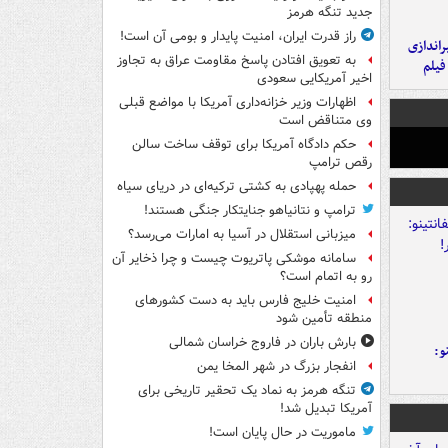
جدید تنگه هرمز
راز قدرت ایران، امنیت پایدار و بومی آن است!
یراندازی
به تعویق افتادن پاسخ مقاومت عراق به تجاوز
فیلم
اخیر آمریکایی سعودی
اظهارات وزیر خزانه‌داری آمریکا با مواضع قبلی
وی متناقض است
حکم دادگاه آمریکا برای توقف ساخت سالن
رقص ترامپ
حمله پهپادی به کشتی ترکیه‌ای در دریای سیاه
ترامپ و نتانیاهو جنایتکار جنگی هستند!
میزبانی استقلال در آسیا به امارات می‌رسد؟
سامانه موشکی پاتریوت چیست و چرا ذخایر آن
رو به اتمام است؟
امنیت خلیج فارس باید به دست کشورهای
منطقه تأمین شود
بارش باران در فاروج خراسان شمالی
و:
انفجار بزرگ در شهر المخا یمن
تنگه هرمز به نماد یک تحقیر تاریخی برای
آمریکا تبدیل شد!
ماموریت در حال پایان است!