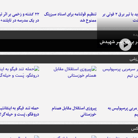
برخورد پراید با تیر برق ۲ فوتی بر
تنظیم قولنامه برای اسناد سبزرنگ
۲۲ کشته و زخمی بر اثر ت
شت
ممنوع شد
در یک مدرسه در تایلند+ 
ده
در بر پای پسر شهیدش
رزشی
ربی پرسپولیس به
پیروزی استقلال مقابل همنام
حمله تند فیگو به اینفانتین
م
خوزستانی
دروغگو، پَست‌ و حیله‌گر!
عکس