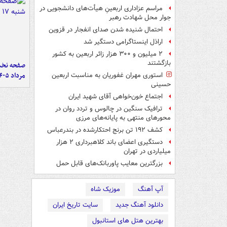
مراسم عزاداری اربعینِ هیأت‌های دانشجویی در
جوار محل شهادت رهبر
احتمال شنیده شدن صدای انفجار در قزوین
اراذل اینستاگرامی دستگیر شد
۲ میلیون و ۳۰۰ هزار زائر اربعین به کشور
بازگشتند
مرداد ۱۴۰۵
استوری مهران غفوریان به مناسبت اربعین
حسینی
اجتماع خون‌خواهی آقای شهید ایران
ترافیک سنگین در چالوس و تردد روان در
محورهای منتهی به پایانه‌های مرزی
کشف ۱۹۲ تن برنج احتکارشده در بندرعباس
دستگیری اعضای باند کلاهبرداری ۲ هزار
میلیاردی در تهران
بزرگترین معایب پاوربانک‌های قابل حمل
آپ آهنگ
موزیک شاه
دانلود آهنگ جدید
سایت تاریخ ایران
بهترین هتل های استانبول