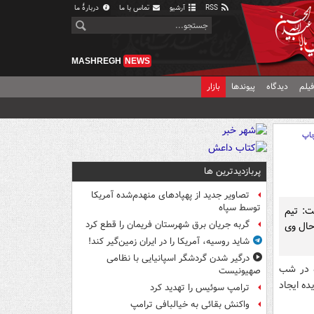
RSS
آرشیو
تماس با ما
دربارهٔ ما
MASHREGH
NEWS
یلم
دیدگاه
پیوندها
بازار
اپ
پربازدیدترین ها
تصاویر جدید از پهپادهای منهدم‌شده آمریکا
توسط سپاه
ت: تیم
گربه جریان برق شهرستان فریمان را قطع کرد
حال وی
شاید روسیه، آمریکا را در ایران زمین‌گیر کند!
درگیر شدن گردشگر اسپانیایی با نظامی
ه در شب
صهیونیست
ده ایجاد
ترامپ سوئیس را تهدید کرد
واکنش بقائی به خیالبافی ترامپ