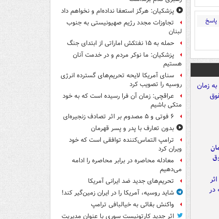
پزشکیان: هرگز استعفا نداده‌ام و نخواهم داد
پاسخ
تجاوزات مجدد رژیم صهیونیستی به جنوب
لبنان
حمله به ۱۵ نفتکش‌ اماراتی از ابتدای جنگ
پزشکیان: ما نوکر مردم و در خدمت آنان
هستیم
سنای آمریکا لایحه تحریم‌های گسترده انرژی
روسیه را تصویب کرد
عراقچی: زمان آن فرا رسیده است که به خود
متکی باشیم
۶ فوتی و ۵ مصدوم بر اثر تصادف زنجیره‌ای
بدون تعارف با پدر و پسر قهرمان
ترامپ التماس‌کننده توافقی است که خود
مان
ویران کرد
وق
معادله محاصره در برابر محاصره را ادامه
می‌دهیم
تحریم‌های جدید ضد ایرانی آمریکا
شاید روسیه، آمریکا را در ایران زمین‌گیر کند!
واکنش بقائی به خیالبافی ترامپ
اثر جدید کارتونیست سوری با عنوان مدیریت