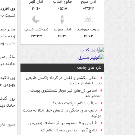
اذان صبح
طلوع آفتاب
اذان ظهر
وی افزود
۱۲:۱۰
۰۵:۱۸
۰۳:۴۳
نسبت به 
مدیر بیم
غروب خورشید
اذان مغرب
نیمه‌شب شرعی
زنده مان
۲۳:۲۳
۱۹:۲۱
۱۹:۰۲
بدون بهب
ملکی عنوا
حادثه دید
تازه های جامعه
وی تاکید 
تنگی انگشتر و کفش در گرما؛ واکنش طبیعی
بدن یا هشدار جدی؟
بهبودی حا
اسامی ژل‌های غیر مجاز شستشوی پوست
منتشر شد
روز گذشت
مراقب علائم هپاتیت باشید!
حادثه‌دید
باغچه‌های خانگی در کاهش خطر ابتلا به دیابت
موثرند
۶ فوتی و ۵ مصدوم بر اثر تصادف زنجیره‌ای
منبع: فا
نتایج آزمون مدارس سمپاد اعلام شد