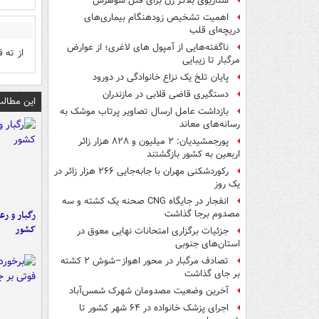
سناریوی بلاگر زن برای قتل شوهرش
اهمیت تشخیص زودهنگام بیماری‌های
دریچه‌ای قلب
ناگفته‌هایی از آمپول های لاغری؛ از عوارض
از ته 
مرگبار تا زیبایی
پایان تلخ یک نزاع خانوادگی در دورود
دستگیری قاضی قلابی در مازندران
این مطالب
بازداشت عامل ارسال تصاویر پرتاب موشک به
رسانه‌های معاند
پورجمشیدیان: ۲ میلیون و ۸۲۸ هزار زائر
اربعین به کشور بازگشتند
رکوردشکنی مهران با جابه‌جایی ۲۶۶ هزار زائر در
یک روز
انفجار در جایگاه CNG صحنه یک کشته و سه
رگبار و رع
مصدوم برجا گذاشت
کشور
جزئیات برگزاری امتحانات نهایی معوق در
استان‌های جنوبی
تصادف مرگبار در محور اهواز–شوش ۲ کشته
بر جای گذاشت
آخرین وضعیت مصدومان شهرک شمس‌آباد
اجرای پزشک خانواده در ۶۴ شهر کشور تا