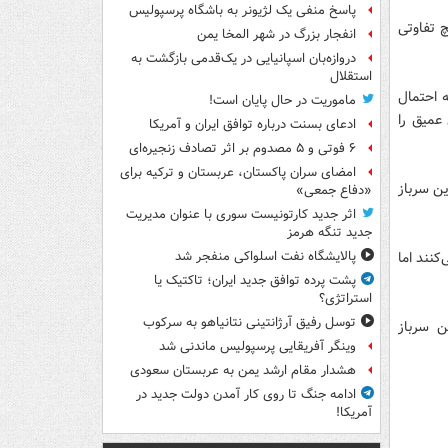
پاسخ منفی یک لژیونر به باشگاه پرسپولیس
 تفاوتی
انفجار بزرگ در شهر المخا یمن
دروازه‌بان اسپانیایی در یک‌قدمی بازگشت به
استقلال
 احتمال
ماموریت در حال پایان است!
عمیق را
ادعای بسنت درباره توافق ایران و آمریکا
۶ فوتی و ۵ مصدوم بر اثر تصادف زنجیره‌ای
امضای سران پاکستان، عربستان و ترکیه برای
ین سرباز
«دفاع جمعی»
اثر جدید کارتونیست سوری با عنوان مدیریت
جدید تنگه هرمز
کنند اما
پالایشگاه نفت اسلواکی منفجر شد
پشت پرده توافق جدید ایران؛ تاکتیک یا
استراتژی؟
توسل رفیق آرژانتینی نتانیاهو به سرکوب
ن سرباز
وینگر آفریقایی پرسپولیس ماندنی شد
هشدار مقام ارشد یمن به عربستان سعودی
ادامه جنگ تا روی کار آمدن دولت جدید در
آمریکا!