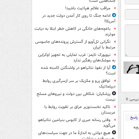
جنگ‌طلبی است!
مراقب علائم هپاتیت باشید!
ادامه جنگ تا روی کار آمدن دولت جدید در
آمریکا!
باغچه‌های خانگی در کاهش خطر ابتلا به دیابت
موثرند
نگرانی تل‌آویو از گسترش پرونده‌های جاسوسی
مرتبط با ایران
نیویورک تایمز: غرب تمایلی به تجهیز اوکراین
به موشک‌های رهگیر ندارد
آیا از نفوذ نتانیاهو در واشنگتن کاسته شده
است؟
توافق پرو و مکزیک بر سر ازسرگیری روابط
دیپلماتیک
پزشکیان: شکافی بین دولت و نیروهای مسلح
بررسی: 0
نیست
تاکید نخست‌وزیر عراق بر تقویت روابط با
عربستان
پاسخ
وقتی رسانه عبری از کابوس بنیامین نتانیاهو
می‌گوید
بچه
هیچ دولتی به اندازۀ ما در جهت سیاست‌های
رهبری قدم برنداشت