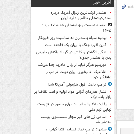
آخرین اخبار
هشدار ارشدترین ژنرال آمریکا درباره
محدودیت‌های نظامی علیه ایران
صفحه نخست روزنامه‌های شنبه ۱۷ مرداد
۱۴۰۵
بیانیه سپاه پاسداران به مناسبت روز خبرنگار
فارن افرز: جنگ با ایران یک فاجعه است
تنگی انگشتر و کفش در گرما؛ واکنش طبیعی
بدن یا هشدار جدی؟
مورینیو هرگز نباید از رئال مادرید جدا می‌شد
آتلانتیک: تاب‌آوری ایران دولت ترامپ را
غافلگیر کرد
ترامپ باعث افول هژمونی آمریکا شد!
فشار هم‌زمان گرانی مواد اولیه و افت تقاضا بر
بازار پلاستیک
رقابت ۲۸ والیبالیست برای حضور در فهرست
نهایی تیم ملی
اسامی ژل‌های غیر مجاز شستشوی پوست
منتشر شد
سندرز: ترامپ نماد فساد، اقتدارگرایی و