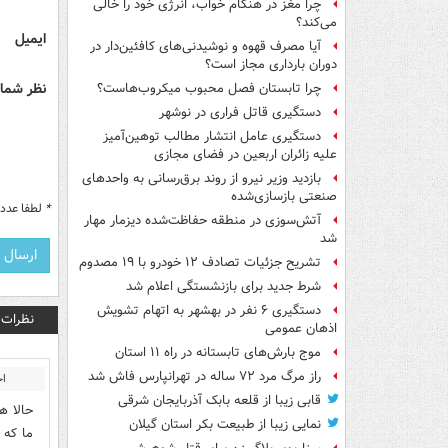
چرا مغز در هنگام خواب، انرژی خود را خالی
می‌کند؟
ایمیل
آیا مصرف قهوه و نوشیدنی‌های کافئین‌دار در
دوران بارداری مجاز است؟
نظر شما 
چرا تابستان فصل محبوب میکروب‌هاست؟
دستگیری قاتل فراری در نوشهر
دستگیری عامل انتشار مطالب توهین‌آمیز
علیه زائران اربعین در فضای مجازی
بازدید وزیر نیرو از روند برق‌رسانی به واحدهای
صنعتی بازسازی‌شده
*
لطفا عدد م
آتش‌سوزی در منطقه حفاظت‌شده دیزمار مهار
شد
تشریح جزئیات تصادف ۱۲ خودرو با ۱۹ مصدوم
شرط جدید برای بازنشستگی اعلام شد
دستگیری ۶ نفر در بهشهر به اتهام تشویش
نظرات
اذهان عمومی
موج بارش‌های تابستانه در راه ۱۱ استان
راز مرگ مرد ۷۲ ساله در تهرانپارس فاش شد
اح
قابی زیبا از قلعه بابک آذربایجان شرقی
حالا ه
نمایی زیبا از طبیعت بکر استان گیلان
ما که 