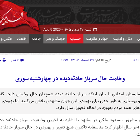
شنبه ۱۷ مرداد ۱۴۰۵ -
Aug 8 2026
ی
دفاع و امنیت
جهاد و مقاومت
حسینیه
فرهنگ و هنر
جامعه
اقتصاد
عکس و ف
399
تاریخ انتشار:
۲۹ اسفند ۱۳۹۳ - ۱۱:۱۷
۲ نظر
چ
وخامت حال سرباز حادثه‌دیده در چهارشنبه سوری
مارستان امدادی با بیان اینکه سرباز حادثه دیده همچنان حال وخیمی دارد، گف
 پرستاری به طور جدی برای بهبودی این جوان مشهدی تلاش می‌کنند اما بهبودی 
دعای همه مردم به‌ویژه در لحظه تحویل سال دارد.
 مشرق، مسعود ملکی در مشهد با اشاره به آخرین وضعیت سرباز حادثه‌دید
خر سال اظهار کرد: متاسفانه تاکنون هیچ تغییر و بهبودی در حال سرباز حادثه‌دی
ت.