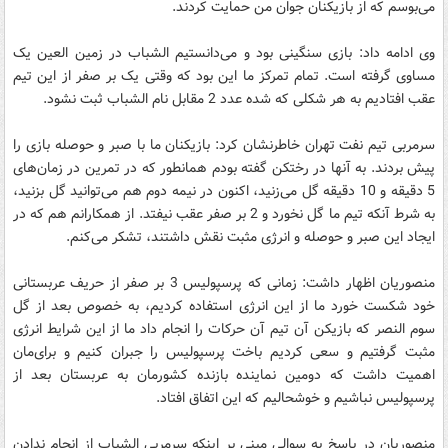
می‌بوسم که از بازیکنان جوان من حمایت کردند.
وی ادامه داد: بازی سنگینی بود و می‌دانستیم الشباب در زمین العین یک
مساوی گرفته است. تمام تمرکز ما این بود که وقتی یک بر صفر از این تیم
عقب افتادیم به هر شکلی که شده عدد 2 مقابل نام الشباب ثبت نشود.
سرمربی تیم نفت تهران خاطرنشان کرد: بازیکنان ما با صبر و حوصله بازی را
پیش بردند. به آنها در رختکن گفته بودم همانطور که در تمرین در زمان‌های
5 دقیقه و 10 دقیقه گل می‌زنید، اکنون در نیمه دوم هم می‌توانید گل بزنید،
به شرط آنکه تیم ما گل نخورد و 2 بر صفر عقب نیفتد. از همکارانم هم که در
ایجاد این صبر و حوصله و انرژی مثبت نقش داشتند، تشکر می‌کنم.
منصوریان اظهار داشت: زمانی که پرسپولیس 3 بر صفر از حریف عربستانی
خود شکست خورد ما از این انرژی استفاده کردیم، به خصوص بعد از گل
سوم النصر که بازیکن آن تیم آن حرکات را انجام داد ما از این شرایط انرژی
مثبت گرفتیم و سعی کردیم باخت پرسپولیس را جبران کنیم و برای‌مان
اهمیت داشت که دومین نماینده بازنده کشورمان به عربستان بعد از
پرسپولیس نباشیم و خوشحالیم که این اتفاق افتاد.
منصوریان در پاسخ به سوالی مبنی بر اینکه سرمربی الشباب از انجام ندادن