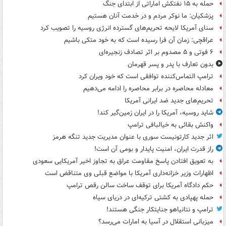
حمله به ۱۵ نفتکش‌ اماراتی از ابتدای جنگ
پزشکیان: ما نوکر مردم و در خدمت آنان هستیم
سنای آمریکا لایحه تحریم‌های گسترده انرژی روسیه را تصویب کرد
عراقچی: زمان آن فرا رسیده است که به خود متکی باشیم
۶ فوتی و ۵ مصدوم بر اثر تصادف زنجیره‌ای
بدون تعارف با پدر و پسر قهرمان
ترامپ التماس‌کننده توافقی است که خود ویران کرد
معادله محاصره در برابر محاصره را ادامه می‌دهیم
تحریم‌های جدید ضد ایرانی آمریکا
شاید روسیه، آمریکا را در ایران زمین‌گیر کند!
واکنش بقائی به خیالبافی ترامپ
اثر جدید کارتونیست سوری با عنوان مدیریت جدید تنگه هرمز
راز قدرت ایران، امنیت پایدار و بومی آن است!
به تعویق افتادن پاسخ مقاومت عراق به تجاوز اخیر آمریکایی سعودی
اظهارات وزیر خزانه‌داری آمریکا با مواضع قبلی وی متناقض است
حکم دادگاه آمریکا برای توقف ساخت سالن رقص ترامپ
حمله پهپادی به کشتی ترکیه‌ای در دریای سیاه
ترامپ و نتانیاهو جنایتکار جنگی هستند!
میزبانی استقلال در آسیا به امارات می‌رسد؟