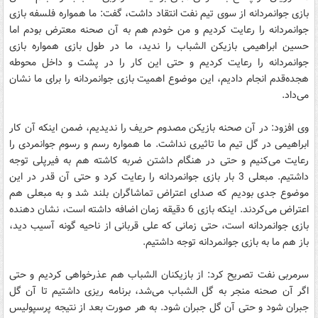
بازی جوانمردانه از سوی تیم نفت انتقاد داشت، گفت: ما همواره فلسفه بازی
جوانمردانه را رعایت کردیم و من خودم هم به آن صحنه معترض بودم اما
حسین ابراهیمی بازیکن الشباب را ندید، ما در طول بازی همواره بازی
جوانمردانه را رعایت کردیم و حتی این کار را در پشت و داخل محوطه
هجده‌قدم انجام دادیم، این موضوع اهمیت بازی جوانمردانه را برای ما نشان
می‌داد.
وی افزود: در آن صحنه بازیکن مصدوم حریف را ندیدیم، ضمن اینکه آن کار
ابراهیمی در گل تیم ما تاثیری نداشت. ما همواره رسم و رسوم جوانمردی را
رعایت می‌کنیم و حتی در هنگام داشتن ضربه کاشته هم به فیرپلی توجه
داشتیم. مبعلی 3 بار بازی جوانمردانه را رعایت کرد و حتی آن قدر در این
موضوع جدی بودیم که صدای اعتراض تماشاگران بلند شد و به مبعلی هم
اعتراض می‌کردند. اینکه بازی 6 دقیقه زمان اضافه داشته است، نشان دهنده
بازی جوانمردانه است، حتی زمانی که علی قربانی از ناحیه گونه آسیب دید،
باز هم ما به بازی جوانمردانه توجه داشتیم.
سرمربی نفت تصریح کرد: از بازیکنان الشباب هم عذرخواهی کردیم و حتی
اگر آن صحنه منجر به گل الشباب می‌شد، برنامه ریزی داشتیم تا آن گل
جبران شود و حتی آن گل جبران شود. به هر صورت بعد از نتیجه پرسپولیس