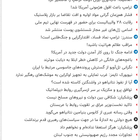
ترامپ باعث افول هژمونی آمریکا شد!
فشار هم‌زمان گرانی مواد اولیه و افت تقاضا بر بازار پلاستیک
رقابت ۲۸ والیبالیست برای حضور در فهرست نهایی تیم ملی
اسامی ژل‌های غیر مجاز شستشوی پوست منتشر شد
سندرز: ترامپ نماد فساد، اقتدارگرایی و جنگ‌طلبی است!
مراقب علائم هپاتیت باشید!
ادامه جنگ تا روی کار آمدن دولت جدید در آمریکا!
باغچه‌های خانگی در کاهش خطر ابتلا به دیابت موثرند
نگرانی تل‌آویو از گسترش پرونده‌های جاسوسی مرتبط با ایران
نیویورک تایمز: غرب تمایلی به تجهیز اوکراین به موشک‌های رهگیر ندارد
آیا از نفوذ نتانیاهو در واشنگتن کاسته شده است؟
توافق پرو و مکزیک بر سر ازسرگیری روابط دیپلماتیک
پزشکیان: شکافی بین دولت و نیروهای مسلح نیست
تاکید نخست‌وزیر عراق بر تقویت روابط با عربستان
وقتی رسانه عبری از کابوس بنیامین نتانیاهو می‌گوید
هیچ دولتی به اندازۀ ما در جهت سیاست‌های رهبری قدم برنداشت
پزشکیان: هرگز استعفا نداده‌ام و نخواهم داد
تجاوزات مجدد رژیم صهیونیستی به جنوب لبنان