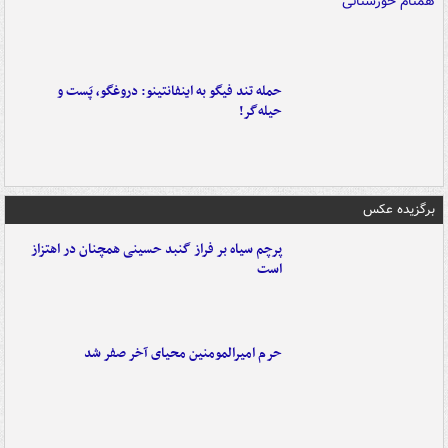
حمله تند فیگو به اینفانتینو: دروغگو، پَست‌ و
حیله‌گر!
برگزیده عکس
پرچم سیاه بر فراز گنبد حسینی همچنان در اهتزاز
است
حرم امیرالمومنین محیای آخر صفر شد