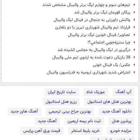
تیم‌های سوم و چهارم لیگ برتر والیبال مشخص شدند
پیکان قهرمان لیگ برتر والیبال شد
واکنش داورزنی به جنجال در فینال لیگ والیبال
قرارداد تیم والیبال شهرداری تبریز با دو بلغاری
تصاویر/ فینال خونین لیگ برتر والیبال
چرا ستيزه‌جويي اجتماعي؟!
درگیری در لیگ والیبال به مجلس کشیده شد
38 بازیکن دعوت شده به اردوی تیم ملی والیبال
عکس/ یک فینال خونی
اعتراض شدید شهرداری ارومیه به فدراسیون والیبال
آپ آهنگ
موزیک شاه
سایت تاریخ ایران
بهترین هتل های استانبول
رزرو هتل استانبول
دانلود آهنگ جدید
بهترین جراح بینی ترمیمی
آهنگ های جدید
پرشین هتل
ثبت نام بیمه اربعین
آهنگ جدید
مزایده خودرو
خرید بلیط استخر
قیمت ورق آهن پرایس