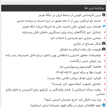
پربازدیدترین ها
ترس کارشناس کویتی از تسلط ایران بر تنگۀ هرمز
خدمه ناو لینکلن: پس از ۸ ماه حضور در دریا خسته و درمانده‌ شدیم
هشدار دبیر شورای عالی امنیت ملی به امریکا درباره تنگه هرمز
تشکیل تیم کارآگاهان زبده برای دستگیری عاملان قتل رجب‌زاده
مجتبی جباری تیم جدیدش را انتخاب کرد
شکار تمساح در مالزی
طبیعت بکر جاده اسالم به خلخال
توضیحات معاون امنیتی و انتظامی وزیر کشور درباره قتل حمیدرضا رجب زاده
پدر لیونل مسی درگذشت
هافبک آلومینیوم پرسپولیسی شد
قیمت طلا و سکه امروز ۱۴۰۵/۰۵/۱۷
فیدان: ایران هدف پیمان دفاعی مکه نیست
ماجرای تصویب کنوانسیون خزر چیست؟
روایت رسانه اسرائیلی از فشار واشنگتن بر تل‌آویو برای آتش‌بس و خلع سلاح
حماس
چرا بیت المال باید خرج مجرمان امنیتی شود؟
نفوذ اطلاعاتی ایران در یگان فوق محرمانه ارتش اسرائیل!