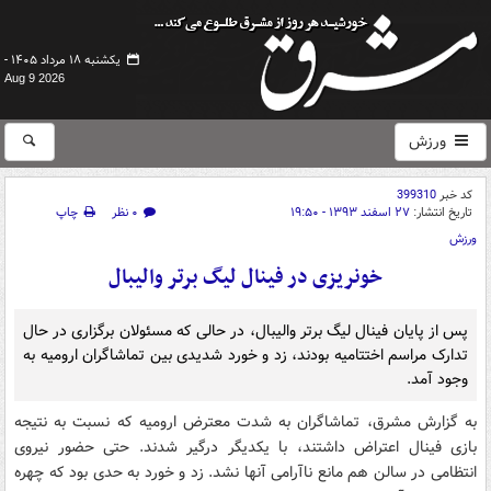
یکشنبه ۱۸ مرداد ۱۴۰۵ -
Aug 9 2026
ورزش
کد خبر
399310
تاریخ انتشار:
۲۷ اسفند ۱۳۹۳ - ۱۹:۵۰
۰ نظر
چاپ
ورزش
خونریزی در فینال لیگ برتر والیبال
پس از پایان فینال لیگ برتر والیبال، در حالی که مسئولان برگزاری در حال
تدارک مراسم اختتامیه بودند، زد و خورد شدیدی بین تماشاگران ارومیه به
وجود آمد.
به گزارش مشرق، تماشاگران به شدت معترض ارومیه که نسبت به نتیجه
بازی فینال اعتراض داشتند، با یکدیگر درگیر شدند. حتی حضور نیروی
انتظامی در سالن هم مانع ناآرامی آنها نشد. زد و خورد به حدی بود که چهره