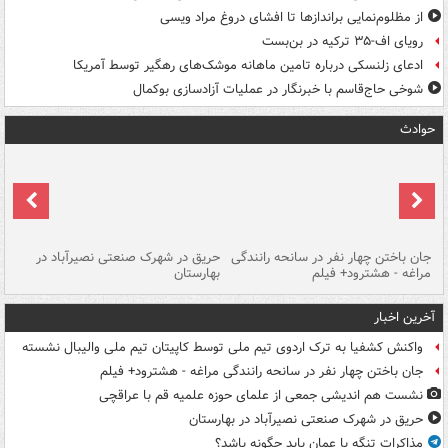
از مظلوم‌نمایی براندازها تا افشای دروغ مراد ویسی
رویای اف-۳۵ ترکیه در بن‌بست
ادعای زلنسکی درباره تامین ماهانه موشک‌های رهگیر توسط آمریکا
شوخی حاج‌قاسم با خبرنگار در عملیات آزادسازی بوکمال
حوادث
جان باختن چهار نفر در سانحه رانندگی
حریق در شهرک صنعتی نصیرآباد در
حر
مراغه - هشترود+ فیلم
بهارستان
فی
آخرین اخبار
واکنش کشفیا به ترک اردوی تیم ملی توسط کاپیتان تیم ملی والیبال نشسته
جان باختن چهار نفر در سانحه رانندگی مراغه - هشترود+ فیلم
نشست هم اندیشی جمعی از علمای حوزه علمیه قم با عراقچی
حریق در شهرک صنعتی نصیرآباد در بهارستان
مذاکرات تنگه با عمان باید چگونه باشد؟