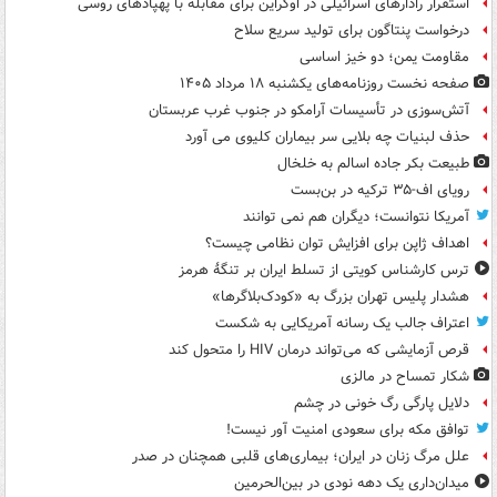
استقرار رادارهای اسرائیلی در اوکراین برای مقابله با پهپادهای روسی
درخواست پنتاگون برای تولید سریع سلاح
مقاومت یمن؛ دو خیز اساسی
صفحه نخست روزنامه‌های یکشنبه ۱۸ مرداد ۱۴۰۵
آتش‌سوزی در تأسیسات آرامکو در جنوب غرب عربستان
حذف لبنیات چه بلایی سر بیماران کلیوی می آورد
طبیعت بکر جاده اسالم به خلخال
رویای اف-۳۵ ترکیه در بن‌بست
آمریکا نتوانست؛ دیگران هم نمی توانند
اهداف ژاپن برای افزایش توان نظامی چیست؟
ترس کارشناس کویتی از تسلط ایران بر تنگۀ هرمز
هشدار پلیس تهران بزرگ به «کودک‌بلاگرها»
اعتراف جالب یک رسانه آمریکایی به شکست
قرص آزمایشی که می‌تواند درمان HIV را متحول کند
شکار تمساح در مالزی
دلایل پارگی رگ خونی در چشم
توافق مکه برای سعودی امنیت آور نیست!
علل مرگ زنان در ایران؛ بیماری‌های قلبی همچنان در صدر
میدان‌داری یک دهه نودی در بین‌الحرمین