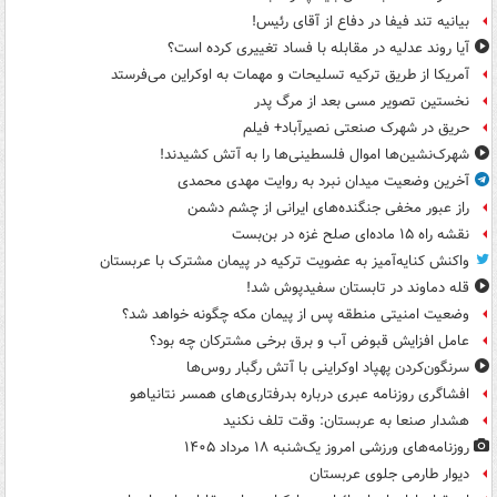
بیانیه تند فیفا در دفاع از آقای رئیس!
آیا روند عدلیه در مقابله با فساد تغییری کرده است؟
آمریکا از طریق ترکیه تسلیحات و مهمات به اوکراین می‌فرستد
نخستین تصویر مسی بعد از مرگ پدر
حریق در شهرک صنعتی نصیرآباد+ فیلم
شهرک‌نشین‌ها اموال فلسطینی‌ها را به آتش کشیدند!
آخرین وضعیت میدان نبرد به روایت مهدی محمدی
راز عبور مخفی جنگنده‌های ایرانی از چشم دشمن
نقشه راه ۱۵ ماده‌ای صلح غزه در بن‌بست
واکنش کنایه‌آمیز به عضویت ترکیه در پیمان مشترک با عربستان
قله دماوند در تابستان سفیدپوش شد!
وضعیت امنیتی منطقه پس از پیمان مکه چگونه خواهد شد؟
عامل افزایش قبوض آب و برق برخی مشترکان چه بود؟
سرنگون‌کردن پهپاد اوکراینی با آتش رگبار روس‌ها
افشاگری روزنامه عبری درباره بدرفتاری‌های همسر نتانیاهو
هشدار صنعا به عربستان: وقت تلف نکنید
روزنامه‌های ورزشی امروز یک‌شنبه ۱۸ مرداد ۱۴۰۵
دیوار طارمی جلوی عربستان