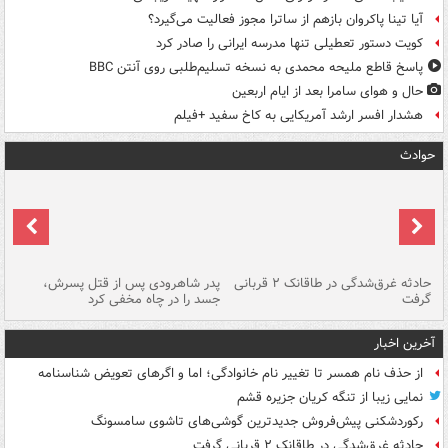
آیا تینا پاکروان بازهم از ساترا مجوز فعالیت می‌گیرد؟
کویت دستور تعطیلی تنها مدرسه ایرانی را صادر کرد
پاسخ قاطع ملیحه محمدی به نسخه تسلیم‌طلبی روی آنتن BBC
حال و هوای سامرا بعد از ایام اربعین
هشدار افسر ارشد آمریکایی به کاخ سفید +فیلم
حوادث
شته
حادثه غرق‌شدگی در طاقانک ۲ قربانی
پدر شاهرودی پس از قتل پسرش،
دس
گرفت
جسد را در چاه مخفی کرد
آخرین اخبار
از حذف نام همسر تا تغییر نام خانوادگی؛ اما و اگرهای تعویض شناسنامه
نمایی زیبا از تنگه کریان جزیره قشم
رکوردشکنی پیش‌فروش جدیدترین گوشی‌های تاشوی سامسونگ
حادثه غرق‌شدگی در طاقانک ۲ قربانی گرفت