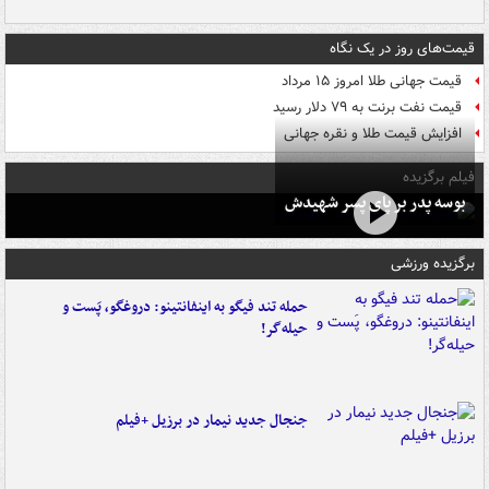
قیمت‌های روز در یک نگاه
قیمت جهانی طلا امروز ۱۵ مرداد
قیمت نفت برنت به ۷۹ دلار رسید
افزایش قیمت طلا و نقره جهانی
فیلم برگزیده
بوسه‌ پدر بر پای پسر شهیدش
برگزیده ورزشی
حمله تند فیگو به اینفانتینو: دروغگو، پَست‌ و
حیله‌گر!
جنجال جدید نیمار در برزیل +فیلم