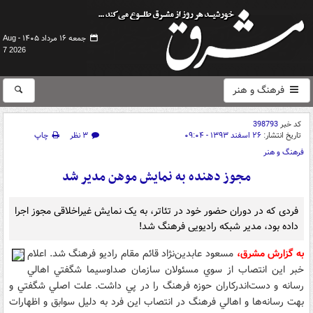
جمعه ۱۶ مرداد ۱۴۰۵ -
Aug
7 2026
فرهنگ و هنر
کد خبر
398793
تاریخ انتشار:
۲۶ اسفند ۱۳۹۳ - ۰۹:۰۴
۳ نظر
چاپ
فرهنگ و هنر
مجوز دهنده به نمايش موهن مدير شد
فردی که در دوران حضور خود در تئاتر، به یک نمایش غیراخلاقی مجوز اجرا
داده بود، مدیر شبکه رادیویی فرهنگ شد!
به گزارش مشرق،
مسعود عابدين‌نژاد قائم مقام راديو فرهنگ شد. اعلام
خبر اين انتصاب از سوي مسئولان سازمان صدا‌و‌سيما شگفتي اهالي
رسانه و دست‌اندركاران حوزه فرهنگ را در پي داشت. علت اصلي شگفتي و
بهت رسانه‌ها و اهالي فرهنگ در انتصاب اين فرد به دليل سوابق و اظهارات