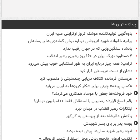
پربازدیدترین ها
یاوه‌گویی تولیدکننده موشک کروز اوکراینی علیه ایران
بیانیه خانواده شهید لاریجانی درباره برخی گمانه‌زنی‌های رسانه‌ای
پادشاه سنگین‌وزنی که در جهان رقیب ندارد
۶ دستاورد بزرگ ایران در ۱۶۰ روز رهبری رهبر انقلاب
ترامپ: همه چیز درباره ایران به طور استثنایی خوب پیش می‌رود
دشان از دست عربستان فرار کرد
عربستان فرمانده ائتلاف دریایی چندملیتی را منصوب کرد
«کمانِ پرنده» چینی برای شکار کروزها به ایران می‌آید
خود فروخته‌ها چطور با موساد همکاری می‌کردند؟
رقم فسخ قرارداد رضاییان با استقلال فقط ۱۰۰میلیون تومان!
ابتکارات رهبر انقلاب در میدان نبرد
واکنش عالیشاه بعد از پیوستن به گل‌گهر
بوسه‌ پدر بر پای پسر شهیدش
آنچه رهبر شهید سال‌ها پیش دیده بودند
تکذیب ادعای «نحوه ردزنی محل استقرار شهید لاریجانی»