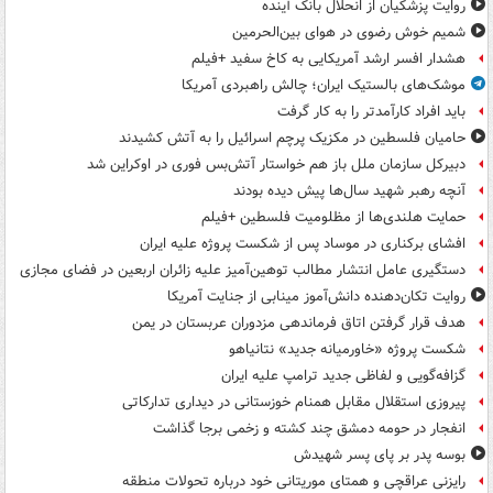
روایت پزشکیان از انحلال بانک آینده
شمیم خوش رضوی در هوای بین‌الحرمین
هشدار افسر ارشد آمریکایی به کاخ سفید +فیلم
موشک‌های بالستیک ایران؛ چالش راهبردی آمریکا
باید افراد کارآمدتر را به کار گرفت
حامیان فلسطین در مکزیک پرچم اسرائیل را به آتش کشیدند
دبیرکل سازمان ملل باز هم خواستار آتش‌بس فوری در اوکراین شد
آنچه رهبر شهید سال‌ها پیش دیده بودند
حمایت هلندی‌ها از مظلومیت فلسطین +فیلم
افشای برکناری در موساد پس از شکست پروژه علیه ایران
دستگیری عامل انتشار مطالب توهین‌آمیز علیه زائران اربعین در فضای مجازی
روایت تکان‌دهنده دانش‌آموز مینابی از جنایت آمریکا
هدف قرار گرفتن اتاق‌ فرماندهی مزدوران عربستان در یمن
شکست پروژه «خاورمیانه جدید» نتانیاهو
گزافه‌گویی و لفاظی جدید ترامپ علیه ایران
پیروزی استقلال مقابل همنام خوزستانی در دیداری تدارکاتی
انفجار در حومه دمشق چند کشته و زخمی برجا گذاشت
بوسه‌ پدر بر پای پسر شهیدش
رایزنی عراقچی و همتای موریتانی خود درباره تحولات منطقه