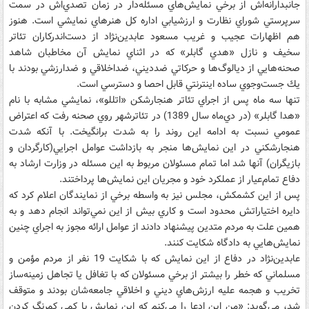
جانبدارانه‌اش از برخي نمايش‌هاي مسئله‌دار در زمان تصدي‌اش در سمت
سرپرستي شوراي نظارت و ارزشيابي اداره كل هنرهاي نمايشي است. هنوز
هم اظهارات عجيب و غريب مسعود عابدين‌نژاد از دست‌اندركاران تئاتر
سخيف و نازل «هدي گابلر» كه در اثناي نمايش آن مخاطبان شاهد
صحنه‌هايي از ديالوگ‌ها و حركاتي ضدديني، ضداخلاقي و ضدارزشي بودند با
يك جست‌وجوي ساده اينترنتي قابل احصا و دسترسي است.
تنها سه ماه پس از اجراي تئاتر هنجارشكن «اتللو»، نمايشي مشابه با نام
«هدا گابلر» (در دي‌ماه سال 1389) در تئاترشهر روي صحنه رفت كه اعتراض
عمومي نسبت به ادامه اين روند را به شدت برانگيخت. با آنكه شدت
هنجارشكني در اين نمايش‌ها منجر به بازداشت عوامل اجرايي(كارگردان و
بازيگران) آنها شد اما تمام مسئولان مربوط به اين مسئله در وزارت ارشاد به
دفاع تمام‌عيار از عملكرد خود و مجريان اين نمايش‌ها پرداختند.
پس از اين كشمكش، مجلس نيز به واسطه برخي از نمايندگان اعلام كرد كه
دايره اختياراتش محدود است و كاري بيش از اين نمي‌تواند انجام دهد و به
همين علت به مردم متدين پيشنهاد دادند از عوامل ارائه مجوز به اجراي چنين
نمايش‌هايي به دادگاه شكايت كنند.
عابدين‌نژاد در دفاع از اين نمايش كه با شكايت 19 نفر از مردم مؤمن و
مسلماني كه خطر را بيشتر از برخي مسئولان كه با تغافل يا تجاهل زمينه‌ساز
تخريب و هجمه عليه ارزش‌هاي ديني و اخلاقي جامعه‌شان بودند و متوقف
شد، مي‌گويد: «من اين ادعا را مي‌كنم كه اين نمايش با كمي كمرنگ كردن