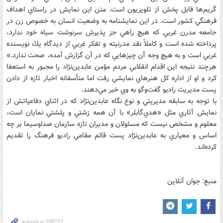
گريم‌ها قابل پخش از تلويزيون است. متن اين نمايش در راستاي اهداف
فرهنگي كشور است. در اين نمايشنامه به وضعيت انسان به خصوص زن در
جامعه مدرن غربي كه هيچ راهي جز پذيرش سرنوشت سياه خود ندارد،
پرداخته شده است و كاملاً نقد مدرنيته و تفكر غربي از ديدگاه يك نويسنده
غربي است و به هيچ وجه آن چيزهايي كه در آن گزارش آمده، صحت ندارد.»
هرچند نتيجه اين اقدام انقلابي مردم مؤمن عابدين‌نژاد را مجبور به استعفا
كرد و او از اداره كل هنرهاي نمايشي رفت اما متأسفانه اخبار تازه از دادن
پست مديريت راديو گفت‌وگو به وي خبر مي‌دهند.
با توجه به سابقه مديريتي و نوع نگاه عابدين‌نژاد كه در اثناي دفاعياتش از
نمايش آثاري مثل «هدي‌گابلر» با آن همه زشتي و پلشتي نمايان است،
معلوم و مشخص نيست كه مسئولان و مديران تازه سازمان صداوسيما بر چه
اساس و معياري به عابدين‌نژاد پست قائم مقامي راديو فرهنگ را تقديم
كرده‌اند.
منبع: جوان آنلاین