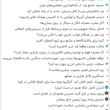
مسجد جامع یزد، از باشکوه‌ترین معماری‌های ایران
پدر شاهرودی پس از قتل پسرش، جسد را در چاه مخفی کرد
دردسر همزمان آمریکا و اوکراین با ته کشیدن موشک های پاتریوت
آثار مخرب مصرف الکل و سیگار در بروز بیماری‌ها
اذعان رسانه صهیونیست به موج بی‌سابقه فرار از سرزمین‌های اشغالی
چرا مغز در هنگام خواب، انرژی خود را خالی می‌کند؟
گرما برای پالایشگاه‌ها و منابع برق اروپا اضطرار آفرید
ایالات متحده واقعاً یک «ببر کاغذی» است!
آیا مصرف قهوه و نوشیدنی‌های کافئین‌دار در دوران بارداری مجاز است؟
توقف طولانی کامیون‌ها پشت مرز؛ صورت‌حساب سنگینی که به اقتصاد می‌رسد
حماقت ترامپ با ذخایر انرژی جهان چه کرد؟
چرا تابستان فصل محبوب میکروب‌هاست؟
دستگیری قاتل فراری در نوشهر
نیویورک تایمز فاش کرد: کارگروه ویژه سیا برای تفرقه افکنی در کوبا
کنترل کامل تنگه هرمز در دست ایران!
پرچم سیاه بر فراز گنبد حسینی همچنان در اهتزاز است
ماجرای پیاده روی اربعین حاج رمضان
این دیپلماسی نمایشی، شکست خورده است