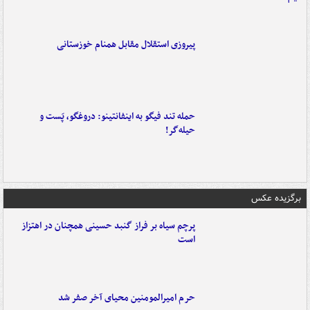
پیروزی استقلال مقابل همنام خوزستانی
حمله تند فیگو به اینفانتینو: دروغگو، پَست‌ و
حیله‌گر!
برگزیده عکس
پرچم سیاه بر فراز گنبد حسینی همچنان در اهتزاز
است
حرم امیرالمومنین محیای آخر صفر شد