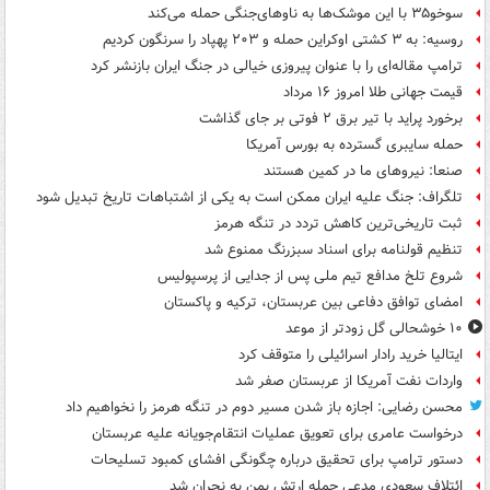
سوخو۳۵ با این موشک‌ها به ناوهای‌جنگی حمله می‌کند
روسیه: به ۳ کشتی اوکراین حمله و ۲۰۳ پهپاد را سرنگون کردیم
ترامپ مقاله‌ای را با عنوان پیروزی خیالی در جنگ ایران بازنشر کرد
قیمت جهانی طلا امروز ۱۶ مرداد
برخورد پراید با تیر برق ۲ فوتی بر جای گذاشت
حمله سایبری گسترده به بورس آمریکا
صنعا: نیروهای ما در کمین‌ هستند
تلگراف: جنگ علیه ایران ممکن است به یکی از اشتباهات تاریخ تبدیل شود
ثبت تاریخی‌ترین کاهش تردد در تنگه هرمز
تنظیم قولنامه برای اسناد سبزرنگ ممنوع شد
شروع تلخ مدافع تیم ملی پس از جدایی از پرسپولیس
امضای توافق دفاعی بین عربستان، ترکیه و پاکستان
۱۰ خوشحالی گل زودتر از موعد
ایتالیا خرید رادار اسرائیلی را متوقف کرد
واردات نفت آمریکا از عربستان صفر شد
محسن رضایی: اجازه باز شدن مسیر دوم در تنگه هرمز را نخواهیم داد
درخواست عامری برای تعویق عملیات انتقام‌جویانه علیه عربستان
دستور ترامپ برای تحقیق درباره چگونگی افشای کمبود تسلیحات
ائتلاف سعودی مدعی حمله ارتش یمن به نجران شد