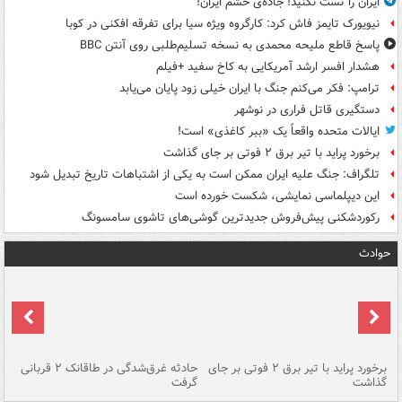
ایران را تست نکنید! جاده‌ی خشم ایران!
نیویورک تایمز فاش کرد: کارگروه ویژه سیا برای تفرقه افکنی در کوبا
پاسخ قاطع ملیحه محمدی به نسخه تسلیم‌طلبی روی آنتن BBC
هشدار افسر ارشد آمریکایی به کاخ سفید +فیلم
ترامپ: فکر می‌کنم جنگ با ایران خیلی زود پایان می‌یابد
دستگیری قاتل فراری در نوشهر
ایالات متحده واقعاً یک «ببر کاغذی» است!
برخورد پراید با تیر برق ۲ فوتی بر جای گذاشت
تلگراف: جنگ علیه ایران ممکن است به یکی از اشتباهات تاریخ تبدیل شود
این دیپلماسی نمایشی، شکست خورده است
رکوردشکنی پیش‌فروش جدیدترین گوشی‌های تاشوی سامسونگ
حوادث
برخورد پراید با تیر برق ۲ فوتی بر جای
حادثه غرق‌شدگی در طاقانک ۲ قربانی
پد
گذاشت
گرفت
جس