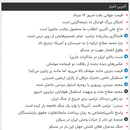
آخرین اخبار
قیمت جهانی نفت امروز ۱۶ مرداد
اشکال بزرگ فوتبال ما نتیجه‌گرایی است
حاج علی اکبری: انقلاب ما محصول مکتب عاشورا است
افشاگری برادرزاده ترامپ: تمام تصمیم‌هایش از روی ترس است
چرا محمد صلاح ترکیه را به عربستان و آمریکا ترجیح داد
وقوع انفجار مهیب در مسکو
دست بالای ایران در مذاکرات جاری!
عکس‌های دیده نشده از رفاقت دو فرمانده‌ موشکی
قیمت بنزین مانند موشک بالا می‌رود اما مانند پر پایین می‌آید!
استقبال خاص دخترک عراقی از زائران اربعین حسینی
محمد مرندی: پیروزی با روحیه استوار مردمی حاصل شده
محمد صلاح مات و مبهوت استقبال هواداران ترابزون اسپور
دو راهی دردناک ترامپ برای خروج از جنگ ایران
سندرز: ترامپ فاسد، آمریکا را وارد یک جنگ فاجعه بار کرده است
پاسخ تأمین‌اجتماعی به زمان پرداخت مابه‌التفاوت حقوق بازنشستگان
صحنه ای نادر از حیات وحش ایران در سبلان
جنگ مدعیان طلای کشتی جهان این بار در مسکو