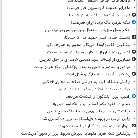
قرارداد مربی خارجی استقلال تمدید شد
ماجرای تصویب کنوانسیون خزر چیست؟
فوران یک آتشفشان قدرتمند در کلمبیا
تنگه هرمز، برگ برنده ایران قدرتمند!
اعلام محل میزبانی استقلال و پرسپولیس در لیگ برتر
نشست خبری رئیس جمهور در روز خبرنگار
پزشکیان: گفت‌وگوها آمریکا را مجبور به همراهی کرد
قدردانی پزشکیان از همکاری صنوف در شرایط سخت
تصاویری از آیت‌الله سید مجتبی خامنه‌ای در حال تدریس
عراقچی: تفاهم با عمان به‌معنی بازگشایی تنگه هرمز نیست
پزشکیان: آمریکا استعمارگر و قاتل است
واکنش باشگاه خیبر به حواشی صفحات مجازی +عکس
جزئیات جدید از نفتکش منفجر شده در هرمز
راهبرد ایران "پنتاگون" را شکست می‌دهد
صدور ۱۰ فقره حکم قصاص برای «کلثوم اکبری»
مهلت ۳ روزه سازمان بورس به هلدینگ خلیج فارس
وکیل ترامپ در پرونده حق‌السکوت، وزیر دادگستری شد
سردار علی عظمایی در کنار دو فرمانده شهید
بازگشایی تنگه هرمز منوط به پذیرش شروط ایران از سوی آمریکاست