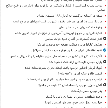
روایت رسانه اسرائیلی از فشار واشنگتن بر تل‌آویو برای آتش‌بس و خلع سلاح
حماس
سکه در آستانه بازگشت به کانال ۱۸۸ میلیون تومان
دریادار سیاری: امروز هر خبر دقیق، تیری بر قلب امپراطوری دروغ است
وقوع حادثه دریایی در ساحل عمان
تاکید الزیدی بر خروج نیروهای آمریکایی از عراق در تاریخ تعیین شده
اعتراضات گسترده در آلمان علیه دولت مرتس
هشدار کانادا درباره عواقب تعرفه ۵۰ درصدی آمریکا
نفوذ اطلاعاتی ایران در یگان فوق محرمانه ارتش اسرائیل!
تأکید دادستان کل کشور بر انسجام ملی برای مقابله با جنگ روانی دشمن
باران مهمان تابستانی ارتفاعات دماوند شد
کوبا: فرمان اجرایی ترامپ باعث ایجاد بحران بشردوستانه شده
قیمت طلا و سکه امروز ۱۴۰۵/۰۵/۱۷
ترامپ مجبور به پس‌دادن ۱۰۰ میلیارد دلار از پول تعرفه‌ها شد
آتش سوزی مهیب یک ساختمان ۱۲ طبقه در جاکارتا
پدر لیونل مسی درگذشت
وجود شواهدی مبنی بر بمباران لامرد با فسفر
چرا بیت المال باید خرج مجرمان امنیتی شود؟