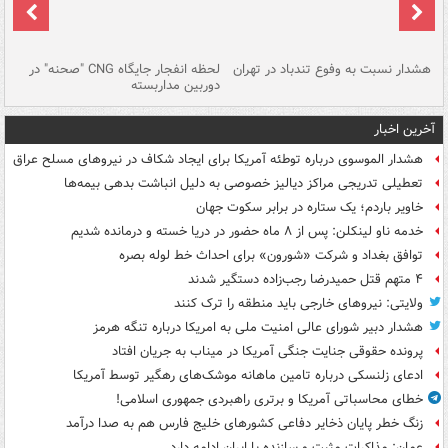
ای
هشدار نسبت به وفوع تندباد در تهران
لحظه انفجار جایگاه CNG "صحنه" در
دس
دوربین مداربسته
ات
آخرین اخبار
هشدار الموسوی درباره توطئه آمریکا برای ایجاد شکاف در نیروهای مسلح عراق
تعطیلی تدریجی مراکز دیالیز خصوصی به دلیل انباشت بدهی بیمه‌ها
خاویر باردم؛ یک ستاره در برابر سکوت جهان
خدمه ناو لینکلن: پس از ۸ ماه حضور در دریا خسته و درمانده‌ شدیم
توافق بغداد و شرکت «شورون» برای احداث خط لوله بصره
۴ متهم قتل حمیدرضا رجب‌زاده دستگیر شدند
ولایتی: نیروهای خارجی باید منطقه را ترک کنند
هشدار دبیر شورای عالی امنیت ملی به امریکا درباره تنگه هرمز
پرونده حقوقی جنایت جنگی آمریکا در میناب به جریان افتاد
ادعای زلنسکی درباره تامین ماهانه موشک‌های رهگیر توسط آمریکا
خطای محاسباتی آمریکا و برتری راهبردی جمهوری اسلامی!
زنگ خطر پایان ذخایر دفاعی کشورهای خلیج فارس هم به صدا درآمد
عمان: مذاکرات مثبت و سازنده با ایران ادامه دارد