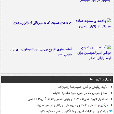
جاده‌های مشهد آماده میزبانی از زائران رضوی
آماده سازی ضریح نورانی امیرالمومنین برای ایام
پایانی صفر
پربازدیدترین ها
تأیید ربایش و قتل حمیدرضا رجب‌زاده
مداح جوانی که در خون خود غلطید +فیلم
استقرار انبوه «دی‌اف‑۱۷» و پایان عصر پدافند آمریکا +عکس
درگیری اعضای داعش و نیروهای جولانی در سیده زینب
پزشکیان: جنایات امروز واشنگتن را هم محکوم کنید