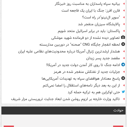
بیانیه سپاه پاسداران به مناسبت روز خبرنگار
فارن افرز: جنگ با ایران یک فاجعه است
"سوپر ال‌نینو"در راه است؟
پالایشگاه سیزران منفجر شد
پاکستان: باید در برابر اسرائیل متحد شویم
تصاویر دیده‌ نشده از دو فرمانده شهید موشکی
لحظه انفجار جایگاه CNG "صحنه" در دوربین مداربسته
هشدار ارشدترین ژنرال آمریکا درباره محدودیت‌های نظامی علیه ایران
مقصد جدید پسر زیدان
ادامه جنگ تا روی کار آمدن دولت جدید در آمریکا!
جزئیات جدید از نفتکش منفجر شده در هرمز
پاسخ معنادار هوافضای سپاه به تهدیدات آمریکایی‌ها
از این به بعد دیگر نامه‌های استقلال را امضا نمی‌کنم
حتی اوکراین هم به ترکیه حمله کرد
تاکید وزارت خارجه بر لزوم روشن شدن ابعاد جنایت تروریستی مزار شریف
حوادث