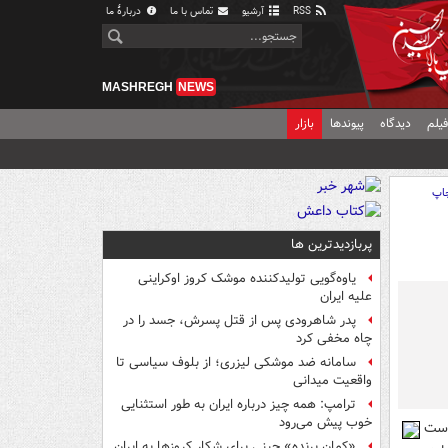
RSS
آرشیو
تماس با ما
دربارهٔ ما
MASHREGH
NEWS
یلم
دیدگاه
پیوندها
بازار
اپ
پربازدیدترین ها
یاوه‌گویی تولیدکننده موشک کروز اوکراینی
علیه ایران
پدر شاهرودی پس از قتل پسرش، جسد را در
چاه مخفی کرد
سامانه ضد موشکی لیزری؛ از بلوف سیاسی تا
واقعیت میدانی
ترامپ: همه چیز درباره ایران به طور استثنایی
خوب پیش می‌رود
است
«کمانِ پرنده» چینی برای شکار کروزها به ایران