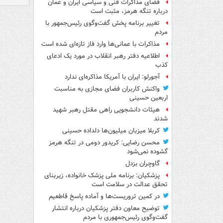
فضای مذاکرات فنی و سیاسی ایران و عمان
درباره تنگه هرمز، مثبت است
تغییر برنامه پخش گفت‌وگوی رئیس‌جمهور با
مردم
مذاکرات با عمانی‌ها وارد فاز تازه‌ای شده است
اطلاعیه دفتر رهبر انقلاب در مورد یک ادعای
کذب
آجورلو: ایران با آمریکا مذاکره‌ای ندارد
واکنش کاربران فضای مجازی به مناسبت
اربعین حسینی
هیئات دانشجویی راهی مقتل رهبر شهید
شدند
کربلا میزبان میلیون‌ها دلداده حسینی
محسن رضایی: کریدور دومی در تنگه هرمز
گشوده نمی‌شود
گاوچران بزدل
پزشکیان: برنامه ملی پزشک خانواده، زیربنای
تحقق عدالت در سلامت است
در کمین تروریست‌ها و آماده پاسخ قاطعیم
توضیح معاون دفتر پزشکیان درباره انتشار
گفت‌وگوی رئیس‌جمهوری با مردم