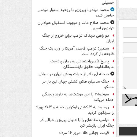
حسینی
محمد مرندی: پیروزی با روحیه استوار مردمی
حاصل شده
محمد صلاح مات و مبهوت استقبال هواداران
ترابزون اسپور
دو راهی دردناک ترامپ برای خروج از جنگ
ایران
سندرز: ترامپ فاسد، آمریکا را وارد یک جنگ
فاجعه بار کرده است
پاسخ تأمین‌اجتماعی به زمان پرداخت
مابه‌التفاوت حقوق بازنشستگان
صحنه ای نادر از حیات وحش ایران در سبلان
جنگ مدعیان طلای کشتی جهان این بار در
مسکو
سوخو۳۵ با این موشک‌ها به ناوهای‌جنگی
حمله می‌کند
روسیه: به ۳ کشتی اوکراین حمله و ۲۰۳ پهپاد
را سرنگون کردیم
ترامپ مقاله‌ای را با عنوان پیروزی خیالی در
جنگ ایران بازنشر کرد
قیمت جهانی طلا امروز ۱۶ مرداد