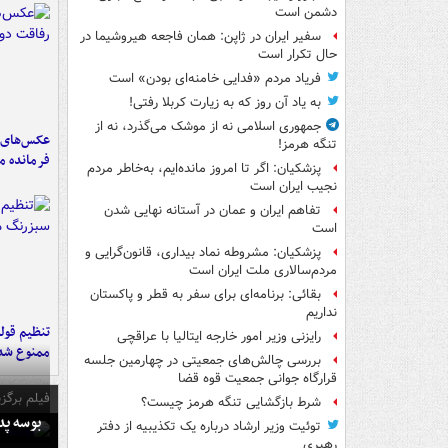
دشمن است
سفیر ایران در ژاپن: همان فاجعه هیروشیما در
حال تکرار است
فریاد مردم «فدایی خامنه‌ای بودن» است
به یاد آن روز که به زیارت کربلا رفتی!
جمهوری اسلامی نه از موشک می‌گذرد، نه از
عکس‌های د
تنگه هرمز!
فرمانده‌ 
پزشکیان: اگر تا امروز مانده‌ایم، به‌خاطر مردم
نجیب ایران است
تفاهم ایران و عمان در آستانه نهایی شدن
است
پزشکیان: مشروطه نماد بیداری، قانون‌گرایی و
مردم‌سالاری ملت ایران است
بقائی: برنامه‌ای برای سفر به قطر و پاکستان
نداریم
تنظیم قولن
رایزنی وزیر امور خارجه ایتالیا با عراقچی
ممنوع شد
بررسی چالش‌های جمعیتی در چهارمین جلسه
قرارگاه جوانی جمعیت قوه قضا
فیلم برگزی
شرط بازگشایی تنگه هرمز چیست؟
بوسه‌ پ
توئیت وزیر ارشاد درباره یک تکذیبیه از دفتر
رهبری