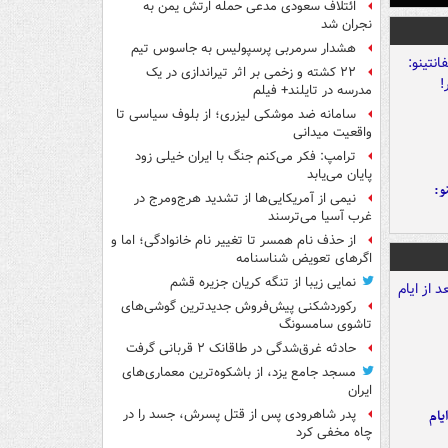
ائتلاف سعودی مدعی حمله ارتش یمن به
نجران شد
هشدار سرمربی پرسپولیس به جاسوس تیم
۲۲ کشته و زخمی بر اثر تیراندازی در یک
مدرسه در تایلند+ فیلم
سامانه ضد موشکی لیزری؛ از بلوف سیاسی تا
واقعیت میدانی
ترامپ: فکر می‌کنم جنگ با ایران خیلی زود
پایان می‌یابد
و:
نیمی از آمریکایی‌ها از تشدید هرج‌ومرج در
غرب آسیا می‌ترسند
از حذف نام همسر تا تغییر نام خانوادگی؛ اما و
اگرهای تعویض شناسنامه
نمایی زیبا از تنگه کریان جزیره قشم
رکوردشکنی پیش‌فروش جدیدترین گوشی‌های
تاشوی سامسونگ
حادثه غرق‌شدگی در طاقانک ۲ قربانی گرفت
مسجد جامع یزد، از باشکوه‌ترین معماری‌های
ایران
یام
پدر شاهرودی پس از قتل پسرش، جسد را در
چاه مخفی کرد