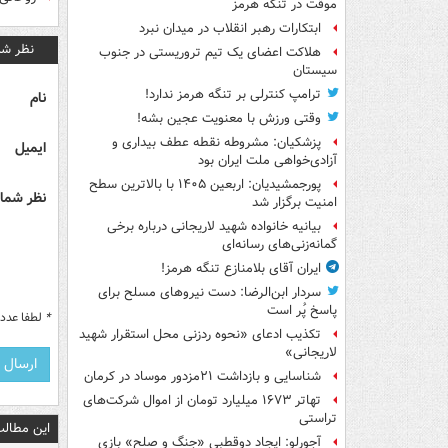
موقت در تنگه هرمز
ابتکارات رهبر انقلاب در میدان نبرد
نظر شم
هلاکت اعضای یک تیم تروریستی در جنوب
سیستان
ترامپ کنترلی بر تنگه هرمز ندارد!
نام
وقتی ورزش با معنویت عجین بشه!
پزشکیان: مشروطه نقطه عطف بیداری و
ایمیل
آزادی‌خواهی ملت ایران بود
پورجمشیدیان: اربعین ۱۴۰۵ با بالاترین سطح
نظر شما 
امنیت برگزار شد
بیانیه خانواده شهید لاریجانی درباره برخی
گمانه‌زنی‌های رسانه‌ای
ایران آقای بلامنازع تنگه هرمز!
سردار ابن‌الرضا: دست نیروهای مسلح برای
پاسخ پُر است
*
لطفا عدد م
تکذیب ادعای «نحوه ردزنی محل استقرار شهید
لاریجانی»
شناسایی و بازداشت ۲۱مزدور موساد در کرمان
تهاتر ۱۶۷۳ میلیارد تومان از اموال شرکت‌های
تراستی
این مطالب
آجورلو: ایجاد دوقطبی «جنگ و صلح‌» بازی