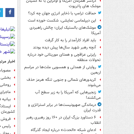
دردسر همزمان آمریکا و اوکراین با ته کشیدن
موشک های پاتریوت
حماقت ترامپ با ذخایر انرژی جهان چه کرد؟
این دیپلماسی نمایشی، شکست خورده است
موشک‌های بالستیک ایران؛ چالش راهبردی
آمریکا
باید افراد کارآمدتر را به کار گرفت
آنچه رهبر شهید سال‌ها پیش دیده بودند
رایزنی عراقچی و همتای موریتانی خود درباره
تحولات منطقه
اخبار مرتب
روایتی از همدلی و همسویی ملت‌ها در مراسم
مصوبات
اربعین
بخشی ا
کریدورهای شمالی و جنوبی تنگه هرمز حذف
روحانی:
می‌شوند
ماجرای ۲۰هزار میلیارد تومان پول کثیف در ا
زنجیرهایی که آمریکا را به زیر سطح آب
می‌کشند!
بیانیه ۱۸۵ نماینده در حمایت از تولید ملی
درماندگی صهیونیست‌ها در برابر استراتژی و
ایستادگ
قدرت ایران
کشورمان د
۶ دستاورد بزرگ ایران در ۱۶۰ روز رهبری رهبر
فروش ک
انقلاب
رئيس جم
ادعای شبکه «الحدث» درباره ایجاد گذرگاه
روحانی 