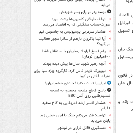
رزه
می‌آید
بوسه‌ پدر بر پای پسر شهیدش
 اقتصاد
توقف طولانی کامیون‌ها پشت مرز؛
غیرقابل
صورت‌حساب سنگینی که به اقتصاد می‌رسد
 تسهیل
هشدار سرمربی پرسپولیس به جاسوس تیم
آیا تینا پاکروان بازهم از ساترا مجوز فعالیت
می‌گیرد؟
هنگ برای
رقم فسخ قرارداد رضاییان با استقلال فقط
یرمسئول
۱۰۰میلیون تومان!
آنچه رهبر شهید سال‌ها پیش دیده بودند
نیویورک تایمز فاش کرد: کارگروه ویژه سیا برای
ر قانون
تفرقه افکنی در کوبا
سال های
ایران را تست نکنید! جاده‌ی خشم ایران!
پاسخ قاطع ملیحه محمدی به نسخه
تسلیم‌طلبی روی آنتن BBC
زائد و
هشدار افسر ارشد آمریکایی به کاخ سفید
+فیلم
.
ترامپ: فکر می‌کنم جنگ با ایران خیلی زود
پایان می‌یابد
دستگیری قاتل فراری در نوشهر