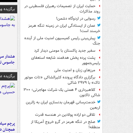
حمایت ایران از تصمیمات رهبران فلسطینی در
برگزیده و
روند مذاکرات
رسوایی در اردوگاه دشمن!
عمان از ایستادگی ایران در زمینه تنگه هرمز
خرسند است!
پیش‌بینی رئیس کمیسیون امنیت ملی از آینده
جنگ
سفیر جدید پاکستان با مومنی دیدار کرد
هشدار سرم
پشت پرده پخش هدفمند شایعه استعفای
جاسوس تی
رئیس‌جمهور
مرزهای زبان و امنیت ملی
برگزیده 
برگزاری دادگاه پرونده کثیرالشاکی «تات موتور
تاک» با ۲۹۷۹ شاکی
کلاهبرداری ۴ همتی یک شرکت مهاجرتی؛ ۳۰۰
شاکی تاکنون
خدمت‌رسانی قهرمان بدنسازی ایران به زائرین
اربعین
تلاقی دو اراده پولادین در هندسه قدرت
صلح در تنگه هرمز در گرو خروج آمریکا از
پرچم سیاه
منطقه!
همچنان در