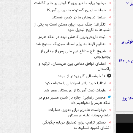
برخورد پراید با تیر برق ۲ فوتی بر جای گذاشت
حمله سایبری گسترده به بورس آمریکا
صنعا: نیروهای ما در کمین‌ هستند
تلگراف: جنگ علیه ایران ممکن است به یکی از
اشتباهات تاریخ تبدیل شود
ثبت تاریخی‌ترین کاهش تردد در تنگه هرمز
ورد پراید با تیر برق ۲ فوتی بر
تنظیم قولنامه برای اسناد سبزرنگ ممنوع شد
شروع تلخ مدافع تیم ملی پس از جدایی از
پرسپولیس
امضای توافق دفاعی بین عربستان، ترکیه و
پاکستان
۱۰ خوشحالی گل زودتر از موعد
ایتالیا خرید رادار اسرائیلی را متوقف کرد
واردات نفت آمریکا از عربستان صفر شد
محسن رضایی: اجازه باز شدن مسیر دوم در
۶ دستاورد بزرگ ایران در ۱۶۰ روز
تنگه هرمز را نخواهیم داد
درخواست عامری برای تعویق عملیات
انتقام‌جویانه علیه عربستان
دستور ترامپ برای تحقیق درباره چگونگی
افشای کمبود تسلیحات