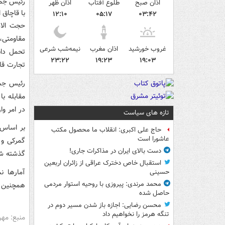
رئیس جمه
اذان صبح
طلوع آفتاب
اذان ظهر
با قاچاق ا
۱۲:۱۰
۰۵:۱۷
۰۳:۴۲
حجت الاس
مقاومتی،
غروب خورشید
اذان مغرب
نیمه‌شب شرعی
تحمل دا
۲۳:۲۲
۱۹:۲۳
۱۹:۰۳
تجارت قان
رئیس جمهو
مقابله ب
در امر وا
تازه های سیاست
بر اساس 
حاج علی اکبری: انقلاب ما محصول مکتب
عاشورا است
گمرکی و 
دست بالای ایران در مذاکرات جاری!
گذشته ش
استقبال خاص دخترک عراقی از زائران اربعین
آمارها 
حسینی
محمد مرندی: پیروزی با روحیه استوار مردمی
همچنین ا
حاصل شده
محسن رضایی: اجازه باز شدن مسیر دوم در
تنگه هرمز را نخواهیم داد
منبع: مهر