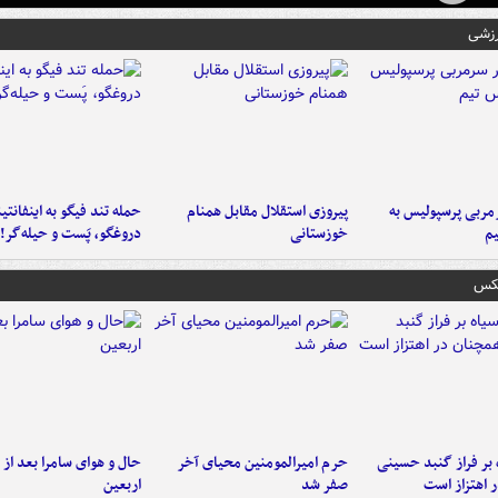
رزشی
ربی پرسپولیس به
پیروزی استقلال مقابل همنام
حمله تند فیگو به اینفانتین
م
خوزستانی
دروغگو، پَست‌ و حیله‌گر!
عکس
 بر فراز گنبد حسینی
حرم امیرالمومنین محیای آخر
حال و هوای سامرا بعد از ا
 اهتزاز است
صفر شد
اربعین