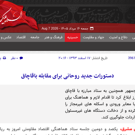
جمعه ۱۶ مرداد ۱۴۰۵ -
Aug 7 2026
ی
دفاع و امنیت
جهاد و مقاومت
حسینیه
فرهنگ و هنر
جامعه
اقتصاد
عکس و ف
396
تاریخ انتشار:
۱۷ اسفند ۱۳۹۳ - ۲۰:۱۶
۰ نظر
چ
دستورات جدید روحانی برای مقابله باقاچاق
هور همچنین به ستاد مبارزه با قاچاق
رز ابلاغ کرد تا اقدام لازم و هماهنگ برای
با معابر ورودی و اسکله های غیرمجاز را
رده و از دخالت دستگاه های غیرمسئول
اردات جلوگیری کند.
ش مشرق،
یکصد و دومین جلسه ستاد هماهنگی اقتصاد مقاومتی امروز به ری