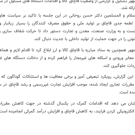
ور تشکیل و گزارشی از وضعیت قاچاق کالا و اقدامات دستگاه های مسئول در مبا
رائه شد.
لام و المسلمین دکتر حسن روحانی در این جلسه با تاکید بر سیاست های
 لطمه جدی قاچاق بر تولید ملی و حقوق مصرف کنندگان را بسیار زیانبار و 
نست و به وزارت صنعت، معدن و تجارت دستور داد تا حرکت شفاف سازی و
ونی را در جهت حمایت از تولید داخلی با جدیت دنبال کند.
ر همچنین به ستاد مبارزه با قاچاق کالا و ارز ابلاغ کرد تا اقدام لازم و هما
ا معابر ورودی و اسکله های غیرمجاز را فراهم کرده و از دخالت دستگاه های غ
ردات جلوگیری کند.
این گزارش، رویکرد تبعیض آمیز و برخی معافیت ها و استثنائات گوناگون که د
مقررات تجاری ایجاد شده، موجب افزایش تجارت غیررسمی و رشد قاچاق در 
ده است.
نشان می دهد که اقدامات گمرک در یکسال گذشته در جهت کاهش مقررات 
لکترونیکی کردن فرایند، به کاهش قاچاق و افزایش درآمد گمرکی انجامیده است